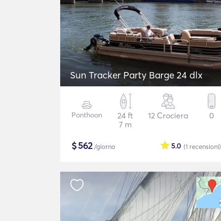
Sun Tracker Party Barge 24 dlx
Ponthoon
24 ft
12 Crociera
0
7 m
$
562
5.0
/giorno
(1
recensioni
)