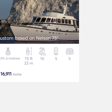
ustom based on Nelson 75"
cht a motore
75 ft
10
5
5
23 m
$
16,911
/notte