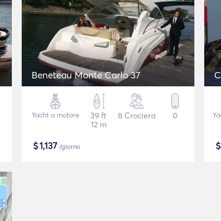
Beneteau Monte Carlo 37
C
Yacht a motore
39 ft
8 Crociera
0
Ya
12 m
$
1,137
/giorno