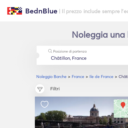
BednBlue
| Il prezzo include sempre l'
Noleggia una b
Posizione di partenza
Noleggio Barche
France
Ile de France
Châti
Filtri