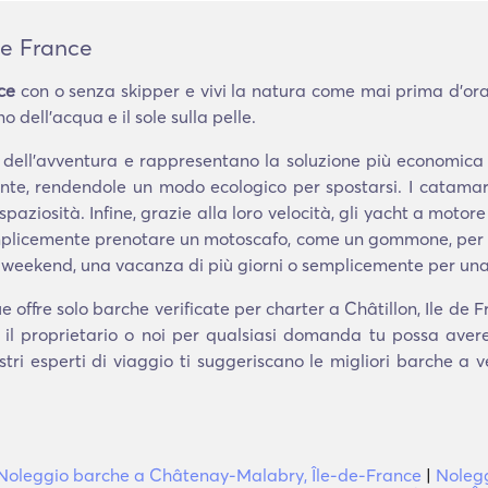
de France
ce
con o senza skipper e vivi la natura come mai prima d'ora.
 dell'acqua e il sole sulla pelle.
i dell'avventura e rappresentano la soluzione più economic
te, rendendole un modo ecologico per spostarsi. I catamara
spaziosità. Infine, grazie alla loro velocità, gli yacht a motore
semplicemente prenotare un motoscafo, come un gommone, per u
 weekend, una vacanza di più giorni o semplicemente per una
offre solo barche verificate per charter a Châtillon, Ile de 
 il proprietario o noi per qualsiasi domanda tu possa aver
stri esperti di viaggio ti suggeriscano le migliori barche a
Noleggio barche a Châtenay-Malabry, Île-de-France
|
Nolegg