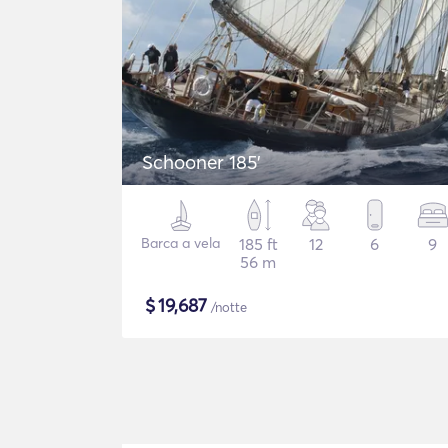
Schooner 185'
Barca a vela
185 ft
12
6
9
56 m
$
19,687
/notte