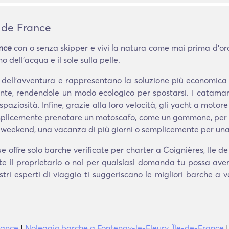
e de France
ance
con o senza skipper e vivi la natura come mai prima d'ora.
 dell'acqua e il sole sulla pelle.
i dell'avventura e rappresentano la soluzione più economic
te, rendendole un modo ecologico per spostarsi. I catamara
spaziosità. Infine, grazie alla loro velocità, gli yacht a motore
semplicemente prenotare un motoscafo, come un gommone, per u
 weekend, una vacanza di più giorni o semplicemente per una
 offre solo barche verificate per charter a Coignières, Ile d
te il proprietario o noi per qualsiasi domanda tu possa ave
stri esperti di viaggio ti suggeriscano le migliori barche a
rance
|
Noleggio barche a Fontenay-le-Fleury, Île-de-France