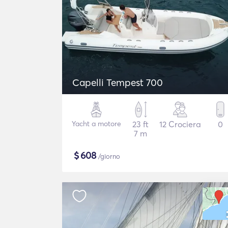
Capelli Tempest 700
Yacht a motore
23 ft
12 Crociera
0
7 m
$
608
/giorno