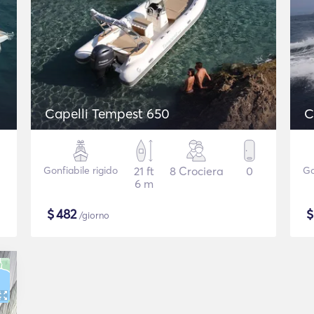
Capelli Tempest 650
C
Gonfiabile rigido
21 ft
8 Crociera
0
Go
6 m
$
482
/giorno