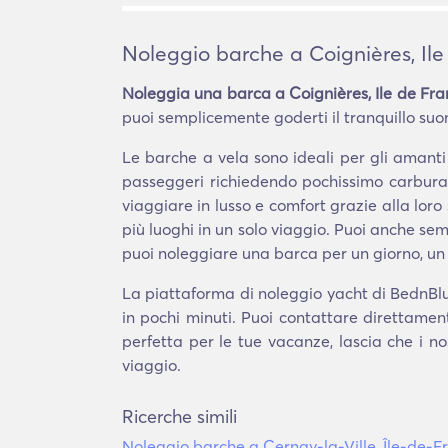
Noleggio barche a Coignières, Il
Noleggia una barca a Coignières, Ile de Fr
puoi semplicemente goderti il tranquillo suono
Le barche a vela sono ideali per gli amant
passeggeri richiedendo pochissimo carburan
viaggiare in lusso e comfort grazie alla loro 
più luoghi in un solo viaggio. Puoi anche 
puoi noleggiare una barca per un giorno, un
La piattaforma di noleggio yacht di BednBlue
in pochi minuti. Puoi contattare direttamen
perfetta per le tue vacanze, lascia che i no
viaggio.
Ricerche simili
Noleggio barche a Cernay-la-Ville, Île-de-F