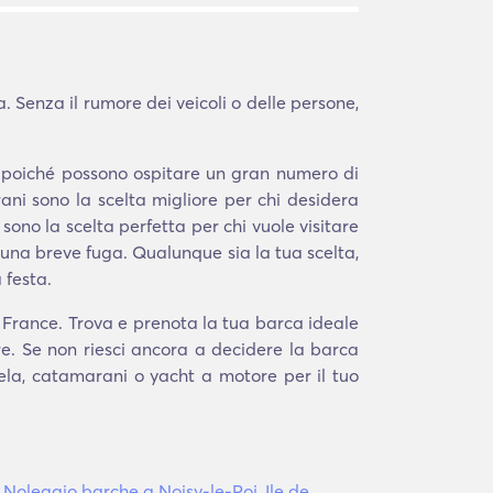
 Senza il rumore dei veicoli o delle persone,
a poiché possono ospitare un gran numero di
ni sono la scelta migliore per chi desidera
 sono la scelta perfetta per chi vuole visitare
na breve fuga. Qualunque sia la tua scelta,
 festa.
e France. Trova e prenota la tua barca ideale
re. Se non riesci ancora a decidere la barca
 vela, catamarani o yacht a motore per il tuo
|
Noleggio barche a Noisy-le-Roi, Ile de