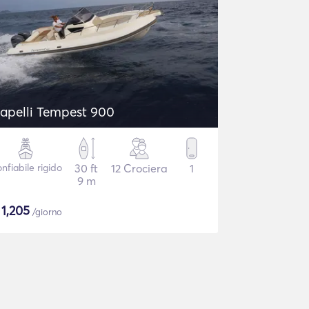
apelli Tempest 900
nfiabile rigido
30 ft
12 Crociera
1
9 m
$
1,205
/giorno