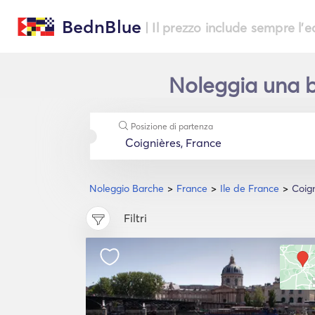
BednBlue
| Il prezzo include sempre l'
Noleggia una ba
Posizione di partenza
Noleggio Barche
France
Ile de France
Coig
Filtri