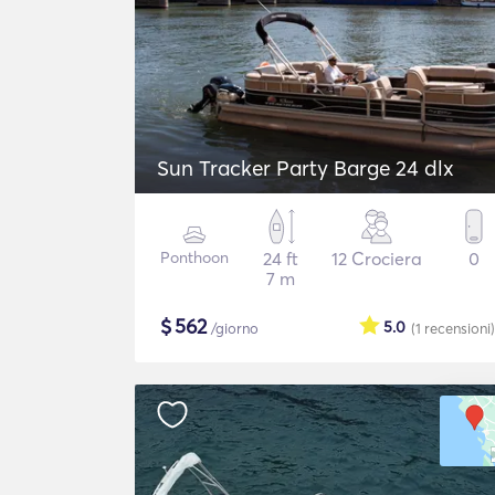
Sun Tracker Party Barge 24 dlx
Ponthoon
24 ft
12 Crociera
0
7 m
$
562
5.0
/giorno
(1
recensioni
)