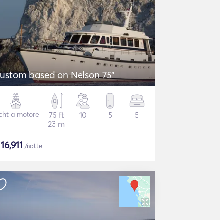
ustom based on Nelson 75"
cht a motore
75 ft
10
5
5
23 m
$
16,911
/notte