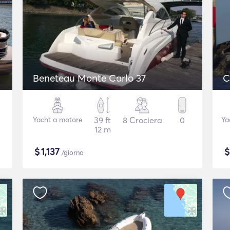
Beneteau Monte Carlo 37
C
Yacht a motore
39 ft
8 Crociera
0
Ya
12 m
$
1,137
/giorno