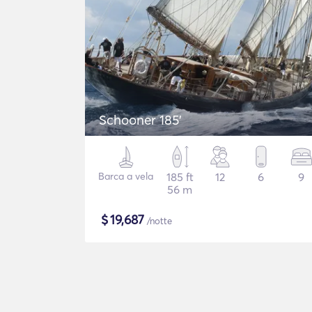
Schooner 185'
Barca a vela
185 ft
12
6
9
56 m
$
19,687
/notte