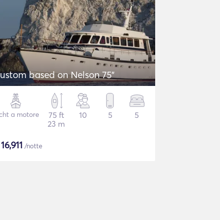
ustom based on Nelson 75"
cht a motore
75 ft
10
5
5
23 m
$
16,911
/notte