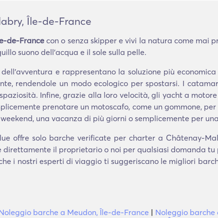
bry, Île-de-France
le-de-France
con o senza skipper e vivi la natura come mai pri
llo suono dell'acqua e il sole sulla pelle.
i dell'avventura e rappresentano la soluzione più economic
te, rendendole un modo ecologico per spostarsi. I catamara
spaziosità. Infine, grazie alla loro velocità, gli yacht a motore
semplicemente prenotare un motoscafo, come un gommone, per u
 weekend, una vacanza di più giorni o semplicemente per una
ue offre solo barche verificate per charter a Châtenay-Mal
e direttamente il proprietario o noi per qualsiasi domanda tu
che i nostri esperti di viaggio ti suggeriscano le migliori bar
Noleggio barche a Meudon, Île-de-France
|
Noleggio barche 