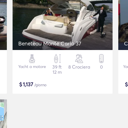
Beneteau Monte Carlo 37
C
Yacht a motore
39 ft
8 Crociera
0
Ya
12 m
$
1,137
/giorno