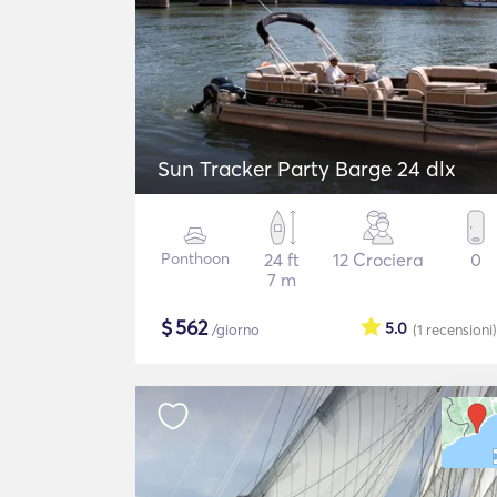
Sun Tracker Party Barge 24 dlx
Ponthoon
24 ft
12 Crociera
0
7 m
$
562
5.0
/giorno
(1
recensioni
)