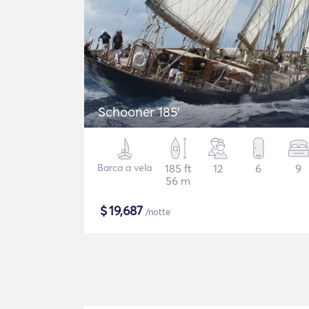
Schooner 185'
Barca a vela
185 ft
12
6
9
56 m
$
19,687
/notte