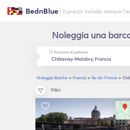
BednBlue
| Il prezzo include sempre l'
Noleggia una barca
Posizione di partenza
Noleggio Barche
Francia
Île-de-France
Châ
Filtri