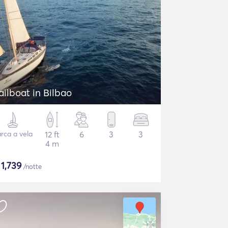
ailboat in Bilbao
rca a vela
12 ft
6
3
3
4 m
$
1,739
/notte