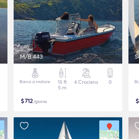
M/B 443
S
Barca a motore
15 ft
4 Crociera
0
Ba
5 m
$
712
/giorno