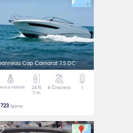
eanneau Cap Camarat 7.5 DC
rca a motore
24 ft
6 Crociera
1
7 m
$
723
/giorno