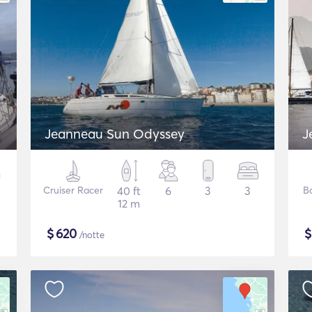
Jeanneau Sun Odyssey
J
Cruiser Racer
40 ft
6
3
3
B
12 m
$
620
/notte