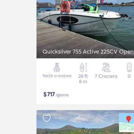
Quicksilver 755 Active 225CV Open
Yacht a motore
26 ft
7 Crociera
0
8 m
$
717
/giorno