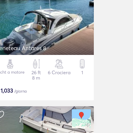
eneteau Antares 8
cht a motore
26 ft
6 Crociera
1
8 m
$
1,033
/giorno