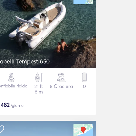
apelli Tempest 650
nfiabile rigido
21 ft
8 Crociera
0
6 m
$
482
/giorno