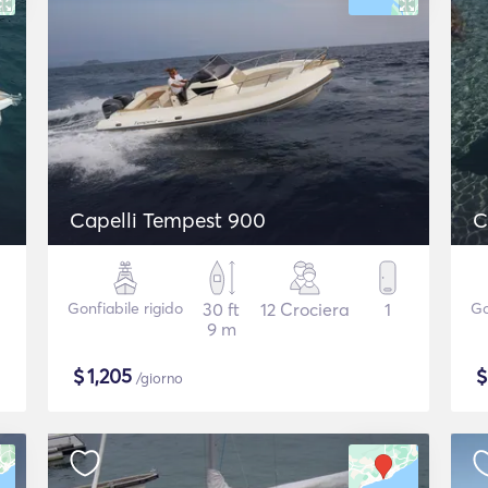
Capelli Tempest 900
C
Gonfiabile rigido
30 ft
12 Crociera
1
Go
9 m
$
1,205
/giorno