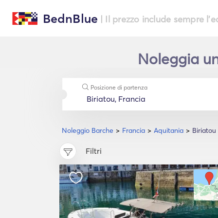
BednBlue
| Il prezzo include sempre l'
Noleggia una
Posizione di partenza
Noleggio Barche
Francia
Aquitania
Biriatou
Filtri