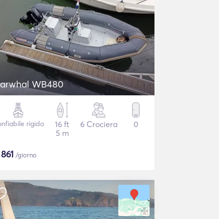
arwhal WB480
nfiabile rigido
16 ft
6 Crociera
0
5 m
$
861
/giorno