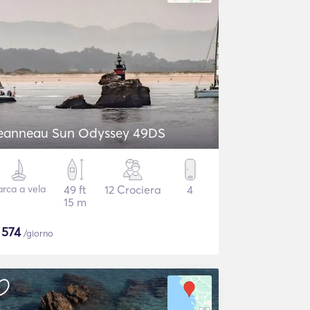
eanneau Sun Odyssey 49DS
arca a vela
49 ft
12 Crociera
4
15 m
$
574
/giorno