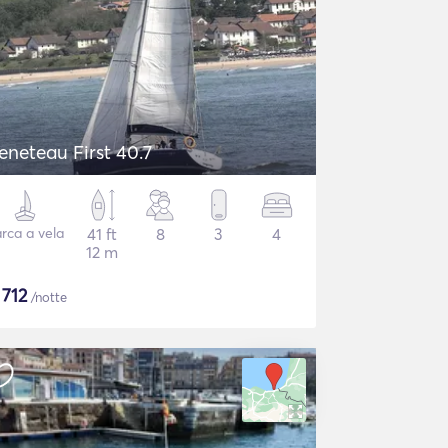
eneteau First 40.7
rca a vela
41 ft
8
3
4
12 m
$
712
/notte