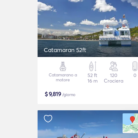
Catamaran 52ft
Catamarano a
52 ft
120
0
motore
16 m
Crociera
$
9,819
/giorno