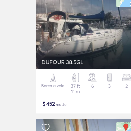
DUFOUR 38.5GL
Barca a vela
37 ft
6
3
2
11 m
$
452
/notte