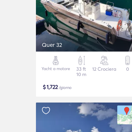
Quer 32
Yacht a motore
33 ft
12 Crociera
0
10 m
$
1,722
/giorno