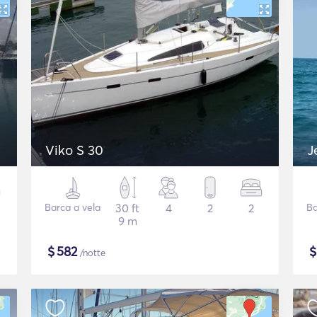
Viko S 30
J
Barca a vela
30 ft
4
2
2
Ba
9 m
$
582
/notte