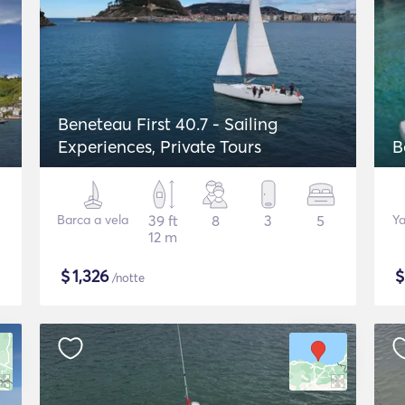
Beneteau First 40.7 - Sailing
Experiences, Private Tours
B
Barca a vela
39 ft
8
3
5
Ya
12 m
$
1,326
/notte