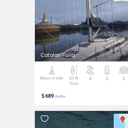
Catalan Furia
Barca a vela
37 ft
4
2
2
11 m
$
689
/notte