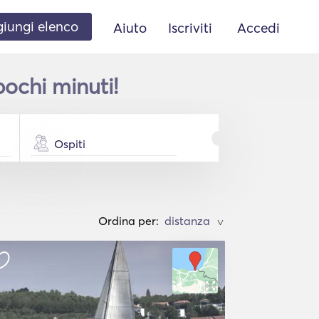
iungi elenco
Aiuto
Iscriviti
Accedi
pochi minuti!
Ospiti
Ordina per:
>