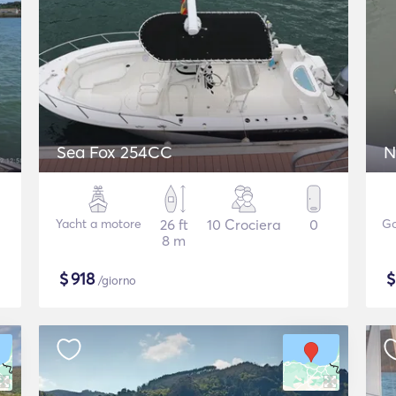
Sea Fox 254CC
N
Yacht a motore
26 ft
10 Crociera
0
Go
8 m
$
918
/giorno