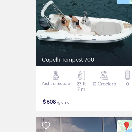
Capelli Tempest 700
Yacht a motore
23 ft
12 Crociera
0
7 m
$
608
/giorno