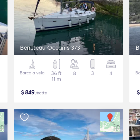
Beneteau Oceanis 373
B
Barca a vela
36 ft
8
3
4
Ba
11 m
$
849
/notte