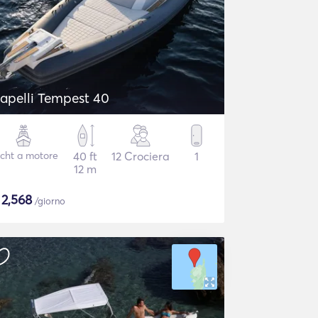
apelli Tempest 40
cht a motore
40 ft
12 Crociera
1
12 m
$
2,568
/giorno