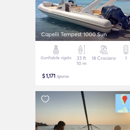
Capelli Tempest 1000 Sun
Gonfiabile rigido
33 ft
18 Crociera
1
10 m
$
1,171
/giorno