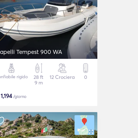
apelli Tempest 900 WA
nfiabile rigido
28 ft
12 Crociera
0
9 m
$
1,194
/giorno