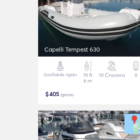
Capelli Tempest 630
Gonfiabile rigido
19 ft
10 Crociera
0
6 m
$
405
/giorno