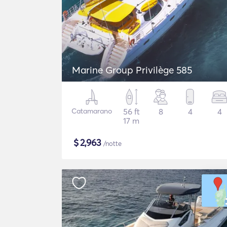
Marine Group Privilège 585
Catamarano
56 ft
8
4
4
17 m
$
2,963
/notte