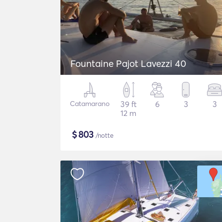
Fountaine Pajot Lavezzi 40
Catamarano
39 ft
6
3
3
12 m
$
803
/notte