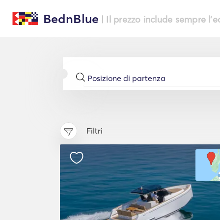
BednBlue
| Il prezzo include sempre l'
Filtri