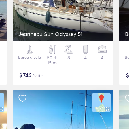
Jeanneau Sun Odyssey 51
B
Barca a vela
50 ft
8
4
4
Ba
15 m
$
746
/notte