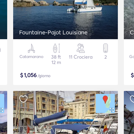
Fountaine-Pajot Louisiane
Catamarano
38 ft
11 Crociera
2
Go
12 m
$
1,056
/giorno