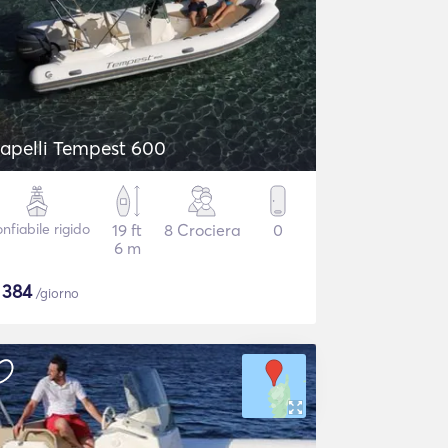
apelli Tempest 600
nfiabile rigido
19 ft
8 Crociera
0
6 m
$
384
/giorno