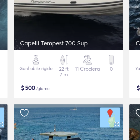
Capelli Tempest 700 Sup
C
Gonfiabile rigido
22 ft
11 Crociera
0
Ya
7 m
$
500
/giorno