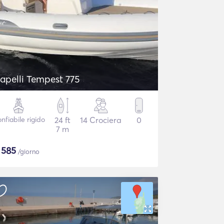
apelli Tempest 775
nfiabile rigido
24 ft
14 Crociera
0
7 m
$
585
/giorno