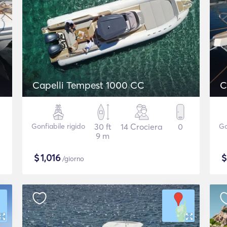
Capelli Tempest 1000 CC
C
Gonfiabile rigido
30 ft
14 Crociera
0
Go
9 m
$
1,016
/giorno