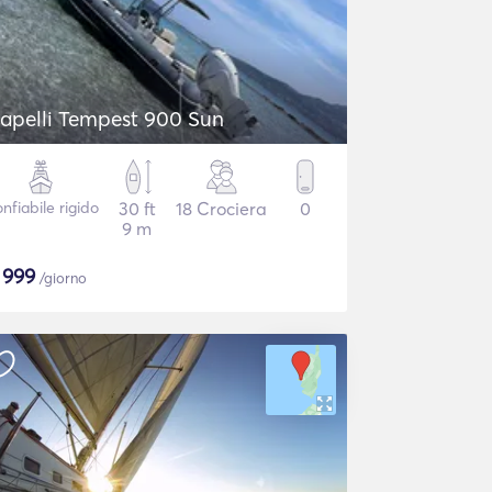
Capelli Tempest 900 Sun
nfiabile rigido
30 ft
18 Crociera
0
9 m
$
999
/giorno