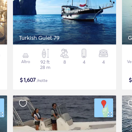
Turkish Gulet 79
G
Altro
92 ft
8
4
4
Ve
28 m
$
1,607
/notte