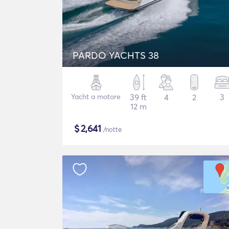
PARDO YACHTS 38
Yacht a motore
39 ft
4
2
3
12 m
$
2,641
/notte