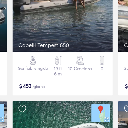
Capelli Tempest 650
C
Gonfiabile rigido
19 ft
10 Crociera
0
Go
6 m
$
453
/giorno