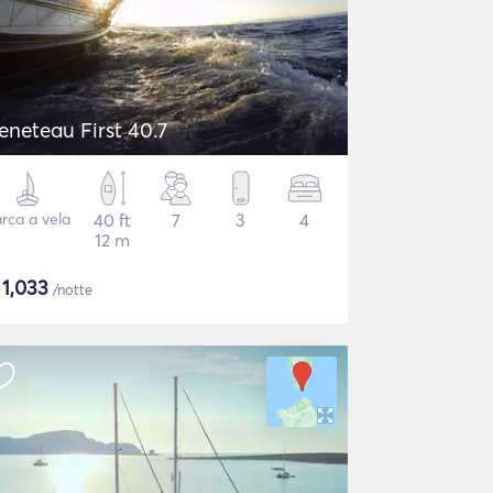
eneteau First 40.7
rca a vela
40 ft
7
3
4
12 m
$
1,033
/notte