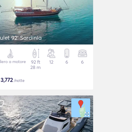
ulet 92' Sardinia
liero a motore
92 ft
12
6
6
28 m
$
3,772
/notte