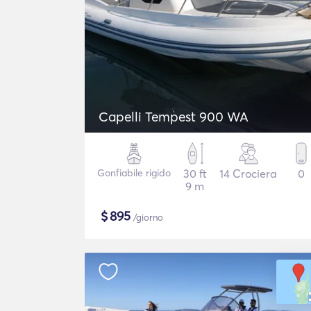
Capelli Tempest 900 WA
Gonfiabile rigido
30 ft
14 Crociera
0
9 m
$
895
/giorno