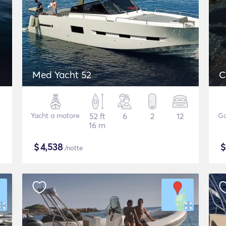
Med Yacht 52
C
Yacht a motore
52 ft
6
2
12
Go
16 m
$
4,538
/notte