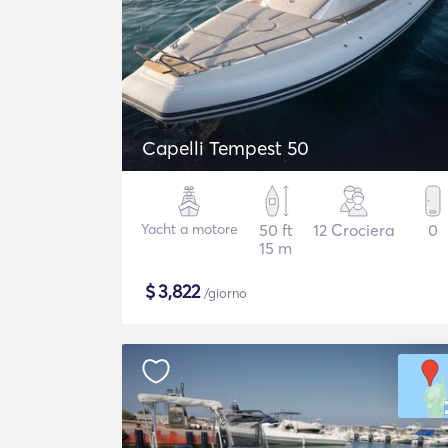
Capelli Tempest 50
Yacht a motore
50 ft
12 Crociera
0
15 m
$
3,822
/giorno