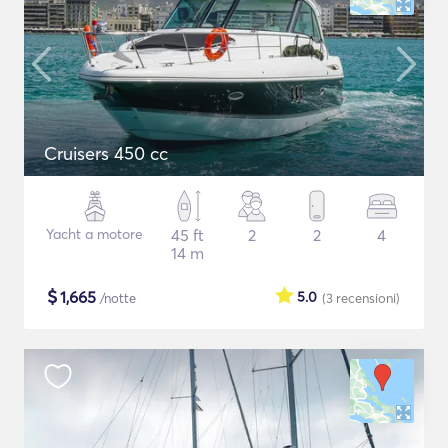
Cruisers 450 cc
Yacht a motore
45 ft
2
2
4
14 m
$
1,665
5.0
/notte
(3
recensioni
)