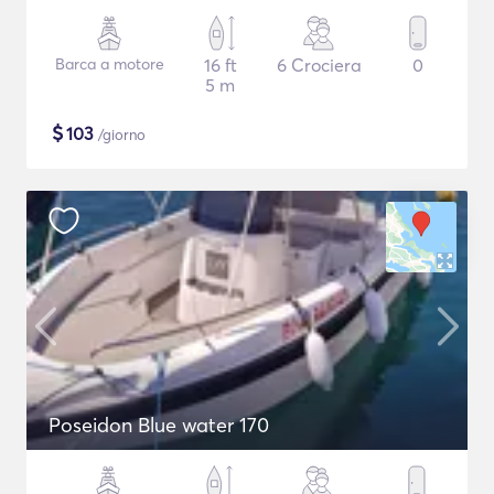
Barca a motore
16 ft
6 Crociera
0
5 m
$
103
/giorno
Poseidon Blue water 170