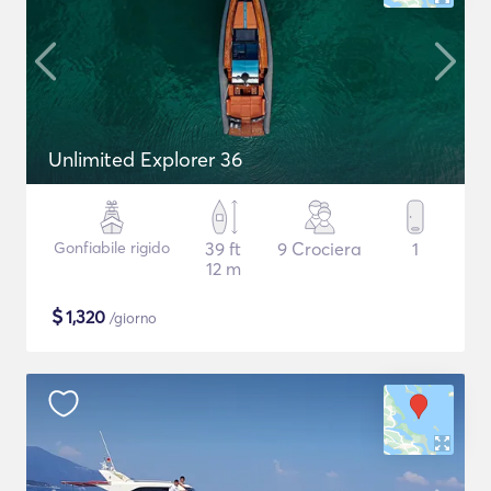
Unlimited Explorer 36
Gonfiabile rigido
39 ft
9 Crociera
1
12 m
$
1,320
/giorno