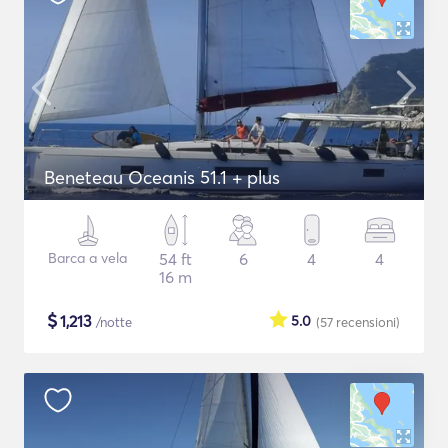
Beneteau Oceanis 51.1 + plus
Barca a vela
54 ft
6
4
4
16 m
$
1,213
5.0
/notte
(57
recensioni
)