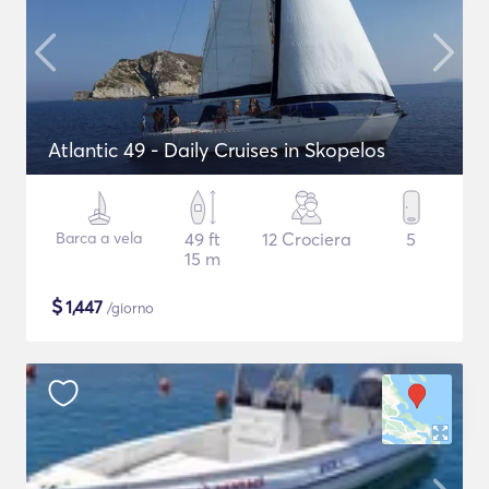
Atlantic 49 - Daily Cruises in Skopelos
Barca a vela
49 ft
12 Crociera
5
15 m
$
1,447
/giorno