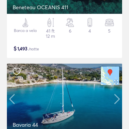
Beneteau OCEANIS 411
Barca a vela
41 ft
6
4
5
12 m
$
1,493
/notte
Bavaria 44