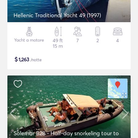
Hellenic Traditional Yacht 49 (1997)
Yacht a motore
49 ft
7
2
4
15 m
$
1,263
/notte
Solemar B28 - Half-day snorkeling tour to