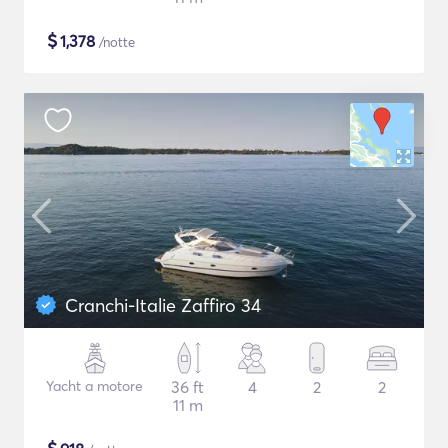
$
1,378
/notte
Cranchi-Italie Zaffiro 34
Yacht a motore
36 ft
4
2
2
11 m