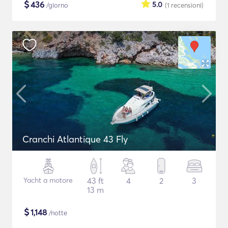
$
436
5.0
/giorno
(1
recensioni
)
Cranchi Atlantique 43 Fly
Yacht a motore
43 ft
4
2
3
13 m
$
1,148
/notte