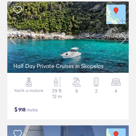
Half Day Private Cruises in Skopelos
Yacht a motore
39 ft
6
2
4
12 m
$
918
/notte