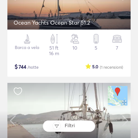
Ocean Yachts Ocean Star 51.2
Barca a vela
51 ft
10
5
7
16 m
$
744
5.0
/notte
(1
recensioni
)
Filtri