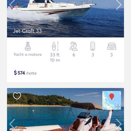
Jet Craft 33
Yacht a motore
33 ft
6
3
3
10 m
$
574
/notte