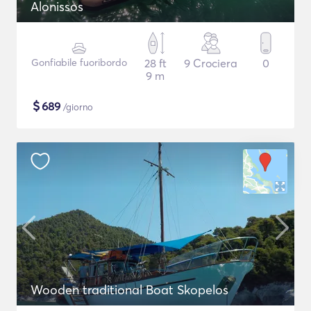
Alonissos
Gonfiabile fuoribordo
28 ft
9 Crociera
0
9 m
$
689
/giorno
Wooden traditional Boat Skopelos