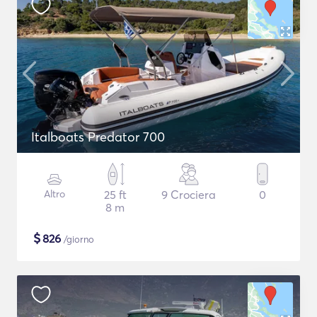
Italboats Predator 700
Altro
25 ft
9 Crociera
0
8 m
$
826
/giorno