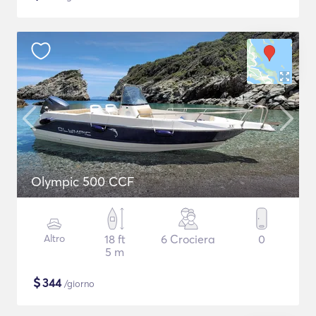
Olympic 500 CCF
Altro
18 ft
6 Crociera
0
5 m
$
344
/giorno