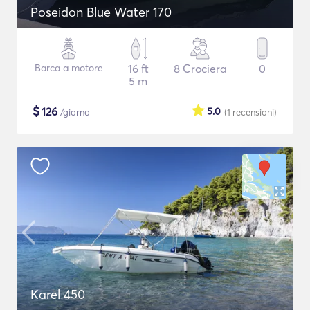
Poseidon Blue Water 170
Barca a motore
16 ft
8 Crociera
0
5 m
$
126
5.0
/giorno
(1
recensioni
)
Karel 450