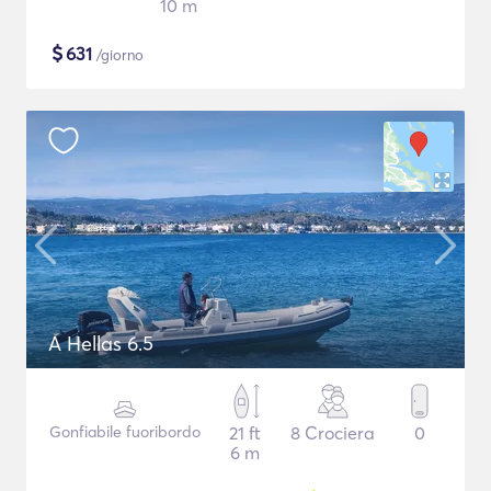
10 m
$
631
/giorno
A Hellas 6.5
Gonfiabile fuoribordo
21 ft
8 Crociera
0
6 m