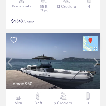
Barca a vela
55 ft
13 Crociera
4
17 m
$
1,343
/giorno
Lomac 950
Altro
32 ft
9 Crociera
0