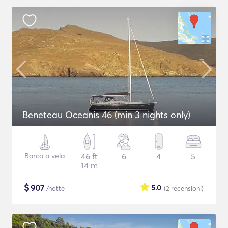
Beneteau Oceanis 46 (min 3 nights only)
Barca a vela
46 ft
6
4
5
14 m
$
907
5.0
/notte
(2
recensioni
)