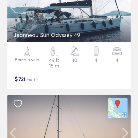
Jeanneau Sun Odyssey 49
Barca a vela
49 ft
10
4
4
15 m
$
721
/notte