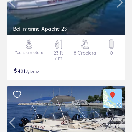
Bell marine Apache 23
Yacht a motore
23 ft
8 Crociera
0
7 m
$
401
/giorno