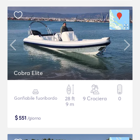
Cobra Elite
Gonfiabile fuoribordo
28 ft
9 Crociera
0
9 m
$
551
/giorno