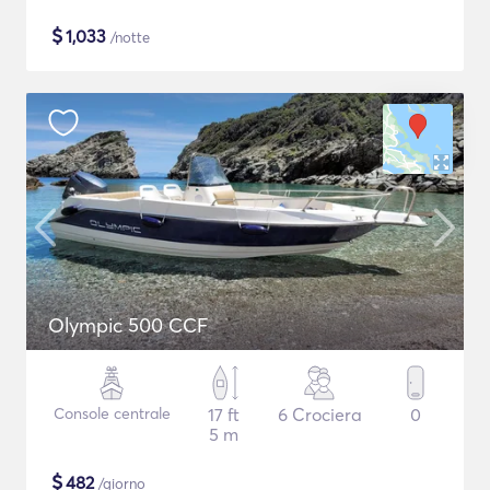
$
1,033
/notte
Olympic 500 CCF
Console centrale
17 ft
6 Crociera
0
5 m
$
482
/giorno