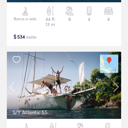
Barca a vela
44 ft
8
4
4
13 m
$
534
/notte
S/Y Atlantic 55