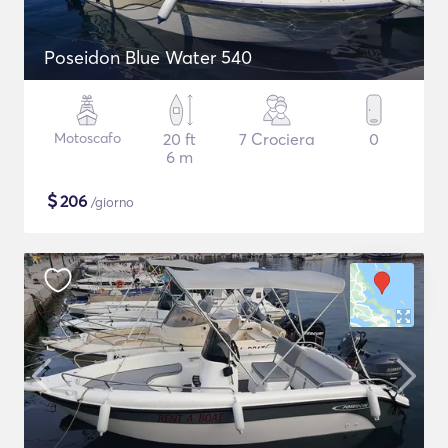
Poseidon Blue Water 540
Motoscafo
20 ft
7 Crociera
0
6 m
$
206
/giorno