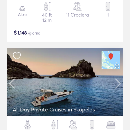
Altro
40 ft
11 Crociera
1
12 m
$
1,148
/giorno
All Day Private Cruises in Skopelos