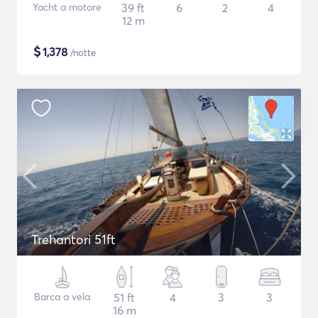
Yacht a motore
39 ft
6
2
4
12 m
$
1,378
/notte
Trehantori 51ft
Barca a vela
51 ft
4
3
3
16 m