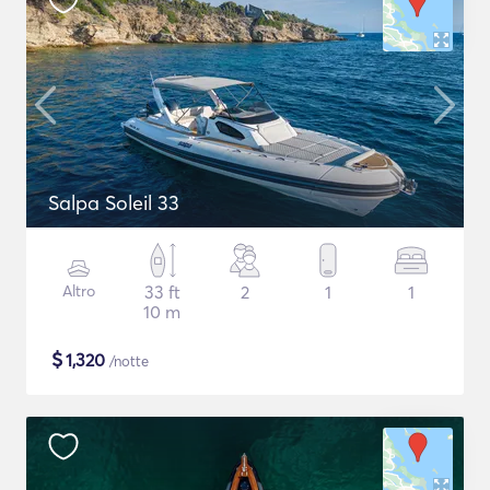
Salpa Soleil 33
Altro
33 ft
2
1
1
10 m
$
1,320
/notte