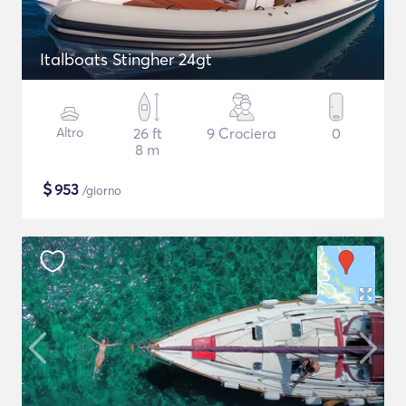
Italboats Stingher 24gt
Altro
26 ft
9 Crociera
0
8 m
$
953
/giorno