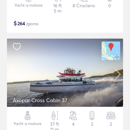
Yacht a motore
16 ft
8 Crociera
0
5 m
$
264
/giorno
Axopar Cross Cabin 37
Yacht a motore
37 ft
4
2
2
11 m