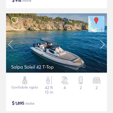
$
918
/notte
Salpa Soleil 42 T-Top
Gonfiabile rigido
42 ft
4
2
2
13 m
$
1,895
/notte