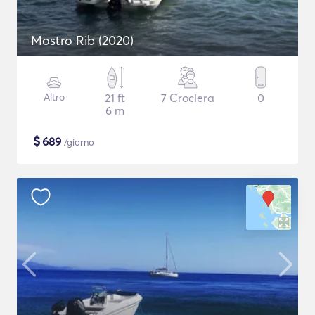
Mostro Rib (2020)
Altro
21 ft
7 Crociera
0
6 m
$
689
/giorno