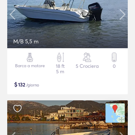
M/B 5,5 m
Barca a motore
18 ft
5 Crociera
0
5 m
$
132
/giorno