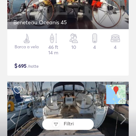
Beneteau Oceanis 45
Barca a vela
46 ft
10
4
4
14 m
$
695
/notte
Filtri