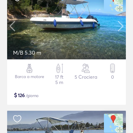
M/B 5.30 m
Barca a motore
17 ft
5 Crociera
0
5 m
$
126
/giorno