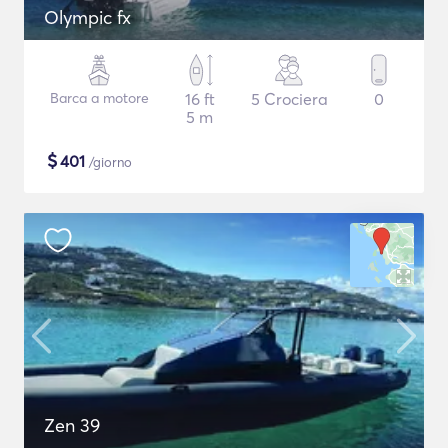
Olympic fx
Barca a motore
16 ft
5 Crociera
0
5 m
$
401
/giorno
Zen 39