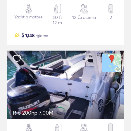
Yacht a motore
40 ft
12 Crociera
2
12 m
$
1,148
/giorno
Rib 200hp 7.00M