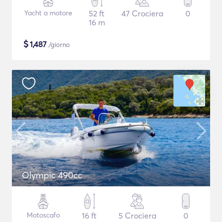
Yacht a motore
52 ft
47 Crociera
0
16 m
$
1,487
/giorno
Olympic 490cc
Motoscafo
16 ft
5 Crociera
0