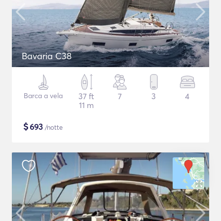
Bavaria C38
Barca a vela
37 ft
7
3
4
11 m
$
693
/notte