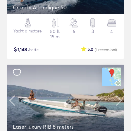
Cranchi Atlandique 50
Yacht a motore
50 ft
6
3
4
15 m
$
1,148
5.0
/notte
(1
recensioni
)
Laser luxury RIB 8 meters