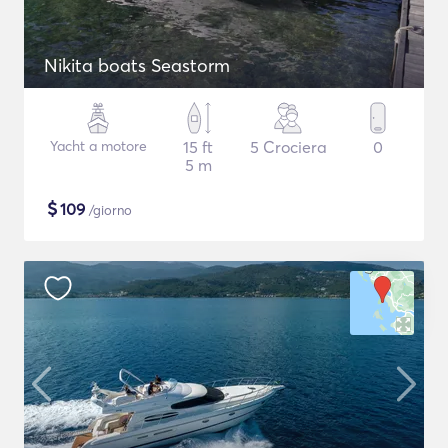
Nikita boats Seastorm
Yacht a motore
15 ft
5 Crociera
0
5 m
$
109
/giorno