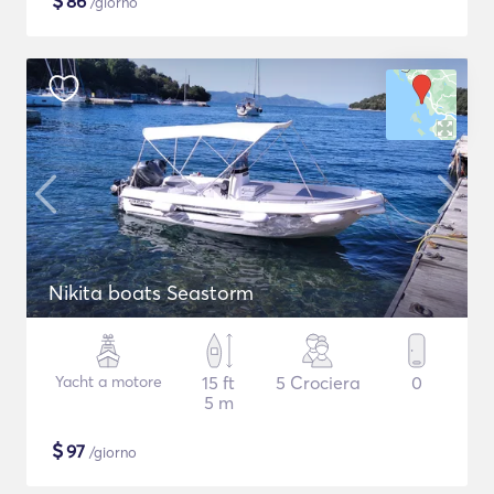
$
86
/giorno
Nikita boats Seastorm
Yacht a motore
15 ft
5 Crociera
0
5 m
$
97
/giorno