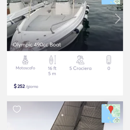
Olympic 490cc Boat
Motoscafo
16 ft
5 Crociera
0
5 m
$
252
/giorno