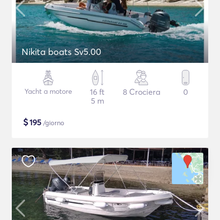
Nikita boats Sv5.00
Yacht a motore
16 ft
8 Crociera
0
5 m
$
195
/giorno