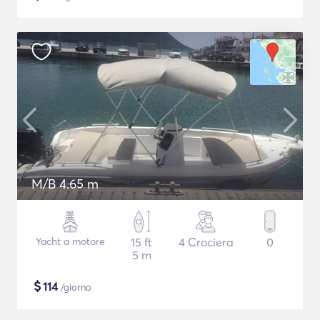
M/B 4.65 m
Yacht a motore
15 ft
4 Crociera
0
5 m
$
114
/giorno