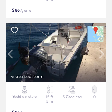
$
86
/giorno
νικιτα seastorm
Yacht a motore
15 ft
5 Crociera
0
5 m