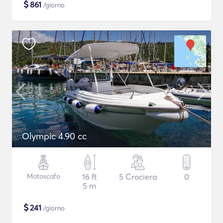
$
861
/giorno
Olympic 4.90 cc
Motoscafo
16 ft
5 Crociera
0
5 m
$
241
/giorno