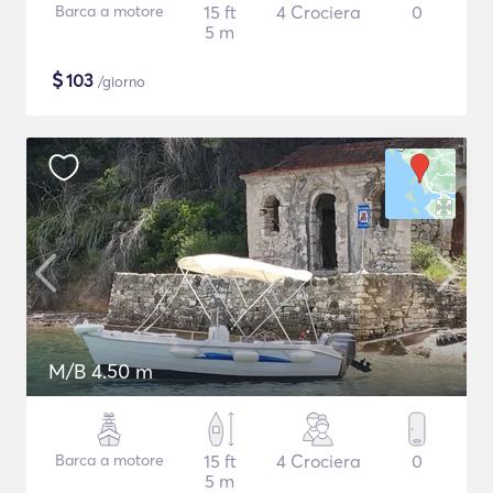
Barca a motore
15 ft
4 Crociera
0
5 m
$
103
/giorno
M/B 4.50 m
Barca a motore
15 ft
4 Crociera
0
5 m