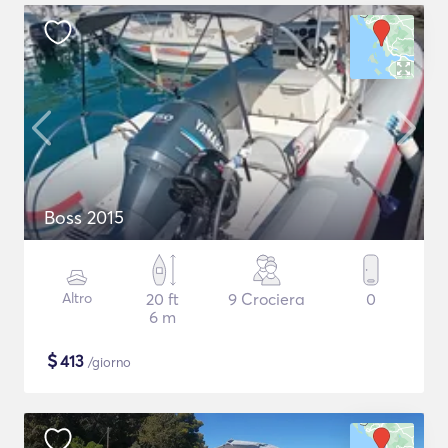
Βoss 2015
Altro
20 ft
9 Crociera
0
6 m
$
413
/giorno