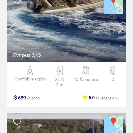
Evripus 7,45
Gonfiabile rigido
24 ft
10 Crociera
0
7 m
$
689
5.0
/giorno
(1
recensioni
)