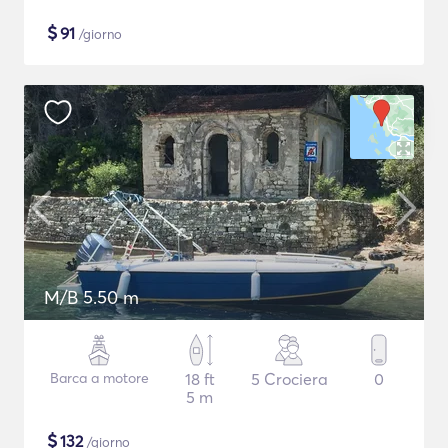
$
91
/giorno
M/B 5.50 m
Barca a motore
18 ft
5 Crociera
0
5 m
$
132
/giorno