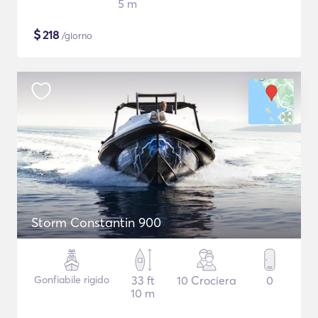
5 m
$
218
/giorno
Storm Constantin 900
Gonfiabile rigido
33 ft
10 Crociera
0
10 m