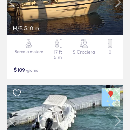
M/B 5.10 m
Barca a motore
17 ft
5 Crociera
0
5 m
$
109
/giorno