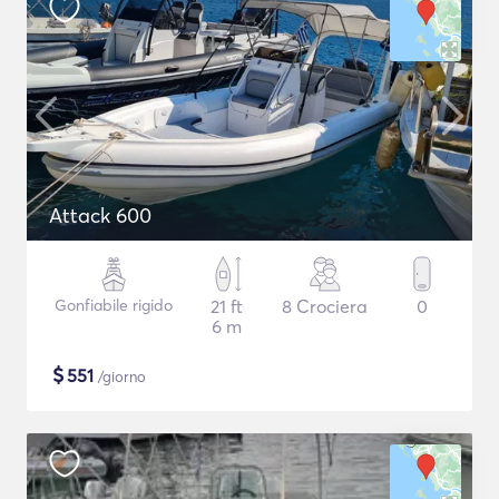
Attack 600
Gonfiabile rigido
21 ft
8 Crociera
0
6 m
$
551
/giorno