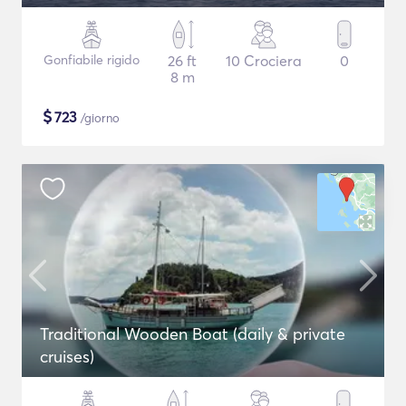
Gonfiabile rigido
26 ft
10 Crociera
0
8 m
$
723
/giorno
Traditional Wooden Boat (daily & private
cruises)