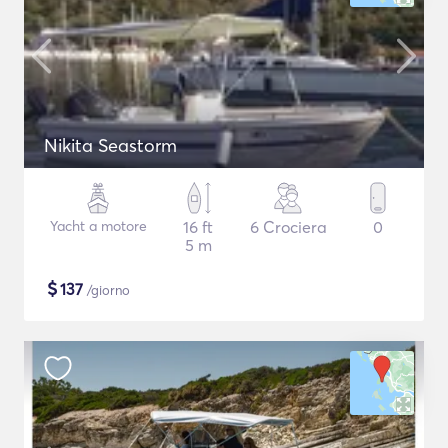
Nikita Seastorm
Yacht a motore
16 ft
6 Crociera
0
5 m
$
137
/giorno