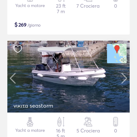
Yacht a motore
23 ft
7 Crociera
0
7 m
$
269
/giorno
νικιτα seastorm
Yacht a motore
16 ft
5 Crociera
0
5 m