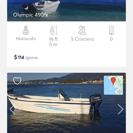
Olympic 490fx
Motoscafo
16 ft
5 Crociera
0
5 m
$
114
/giorno