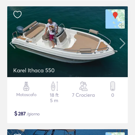
Karel Ithaca 550
Motoscafo
18 ft
7 Crociera
0
5 m
$
287
/giorno