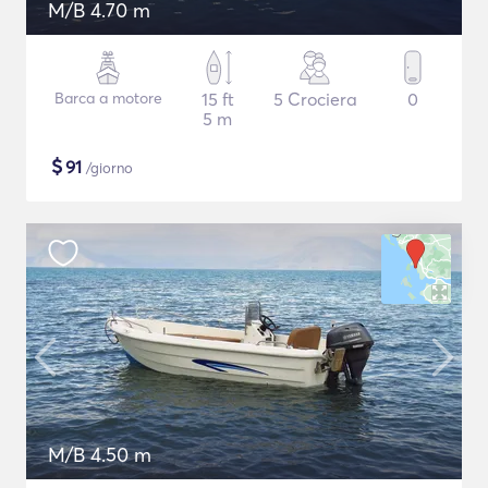
M/B 4.70 m
Barca a motore
15 ft
5 Crociera
0
5 m
$
91
/giorno
M/B 4.50 m