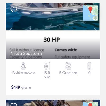
Nikita Seastorm
Yacht a motore
15 ft
5 Crociera
0
5 m
$
149
/giorno