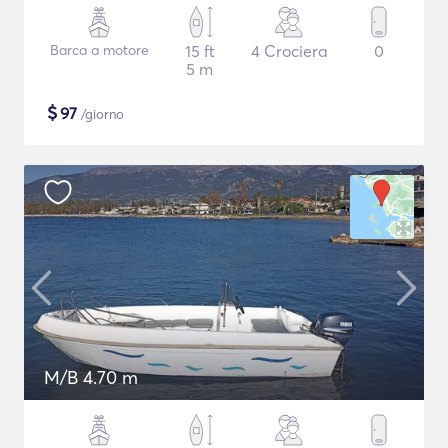
Barca a motore
15 ft
4 Crociera
0
5 m
$
97
/giorno
M/B 4.70 m