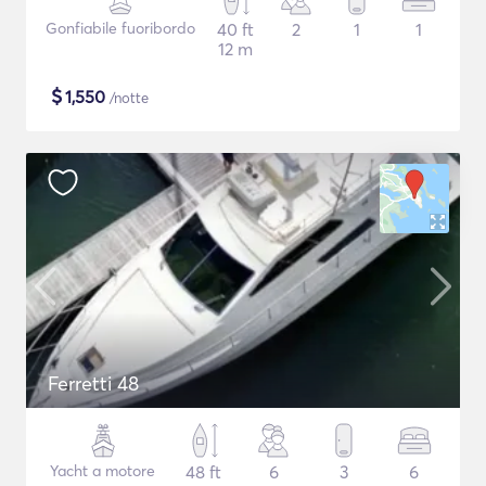
Gonfiabile fuoribordo
40 ft
2
1
1
12 m
$
1,550
/notte
Ferretti 48
Yacht a motore
48 ft
6
3
6