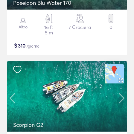
Poseidon Blu Water 170
Altro
16 ft
7 Crociera
0
5 m
$
310
/giorno
Scorpion G2