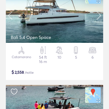
Bali 5.4 Open Space
Catamarano
54 ft
10
5
6
16 m
$
2,558
/notte