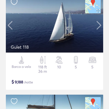
Gulet 118
Barca a vela
118 ft
10
5
5
36 m
$
9,188
/notte