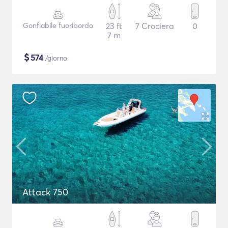
Gonfiabile fuoribordo
23 ft
7 Crociera
0
7 m
$
574
/giorno
Attack 750