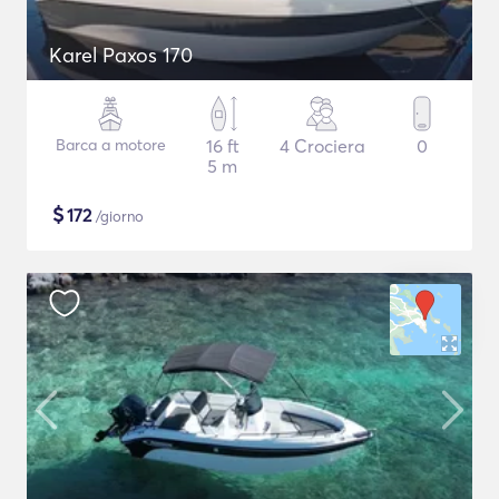
Karel Paxos 170
Barca a motore
16 ft
4 Crociera
0
5 m
$
172
/giorno