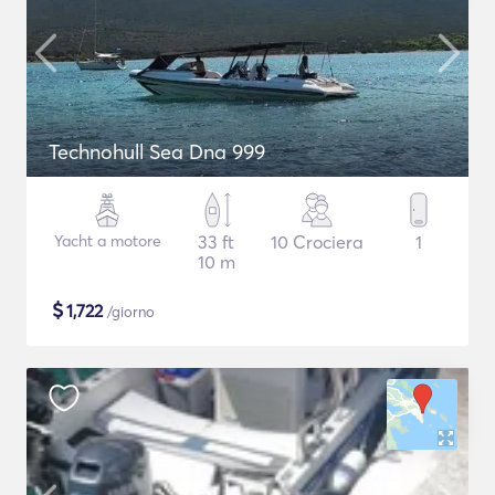
Technohull Sea Dna 999
Yacht a motore
33 ft
10 Crociera
1
10 m
$
1,722
/giorno