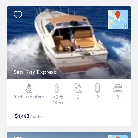
Sea-Ray Express
Yacht a motore
42 ft
6
2
2
13 m
$
1,493
/notte