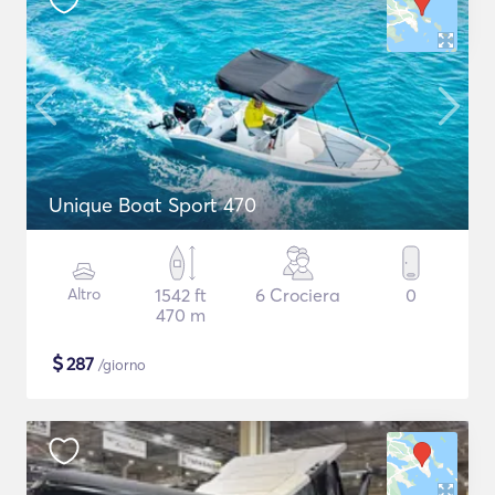
Unique Boat Sport 470
Altro
1542 ft
6 Crociera
0
470 m
$
287
/giorno