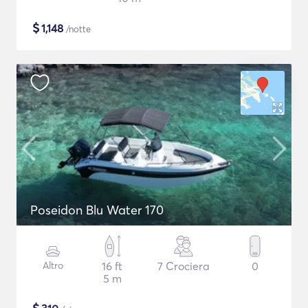
$
1,148
/notte
Poseidon Blu Water 170
Altro
16 ft
7 Crociera
0
5 m