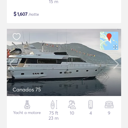
15 m
$
1,607
/notte
Canados 75
Yacht a motore
75 ft
10
4
9
23 m