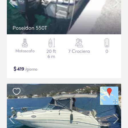
Poseidon 550T
Motoscafo
20 ft
7 Crociera
0
6 m
$
419
/giorno