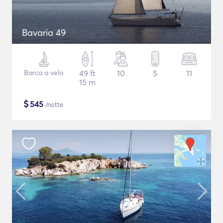
Bavaria 49
Barca a vela
49 ft
10
5
11
15 m
$
545
/notte