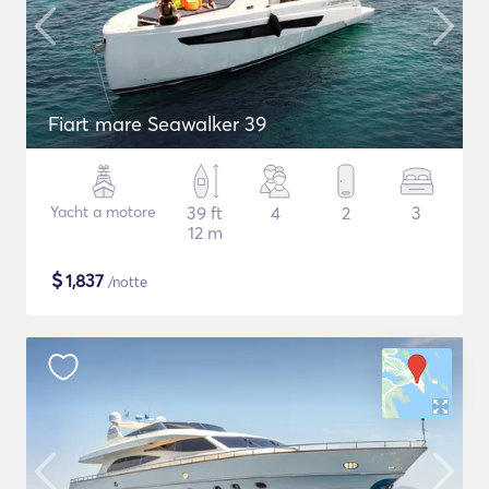
Fiart mare Seawalker 39
Yacht a motore
39 ft
4
2
3
12 m
$
1,837
/notte