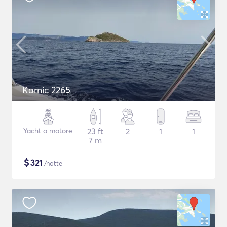
Karnic 2265
Yacht a motore
23 ft
2
1
1
7 m
$
321
/notte