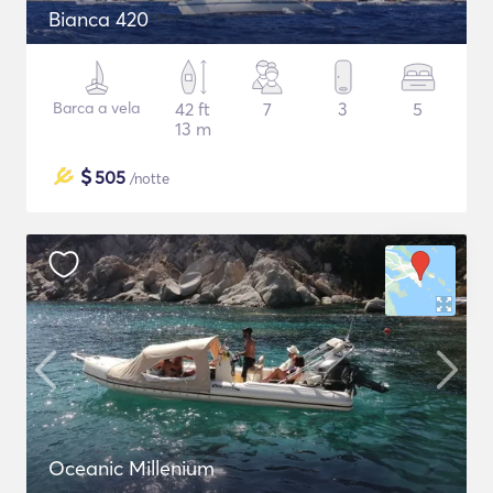
Bianca 420
Barca a vela
42 ft
7
3
5
13 m
$
505
/notte
Oceanic Millenium