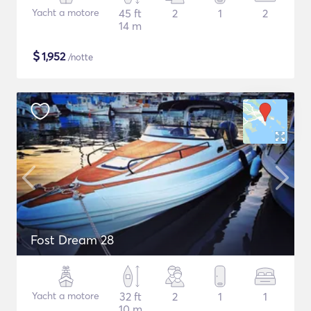
Yacht a motore
45 ft
2
1
2
14 m
$
1,952
/notte
Fost Dream 28
Yacht a motore
32 ft
2
1
1
10 m