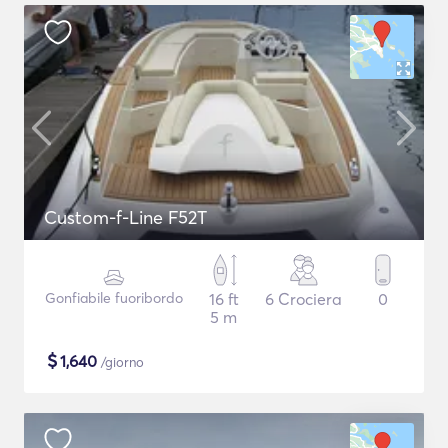
Custom-f-Line F52T
Gonfiabile fuoribordo
16 ft
6 Crociera
0
5 m
$
1,640
/giorno