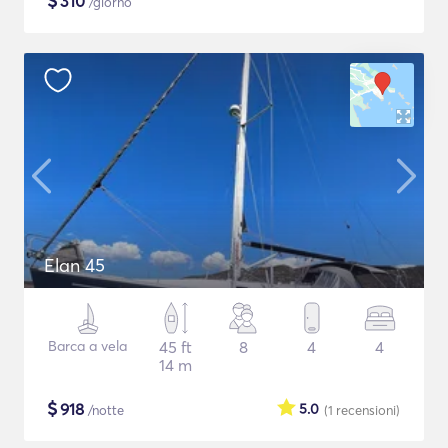
$
310
/giorno
Elan 45
Barca a vela
45 ft
8
4
4
14 m
$
918
5.0
/notte
(1
recensioni
)