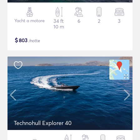
Yacht a motore
34 ft
6
2
3
10 m
$
803
/notte
Technohull Explorer 40