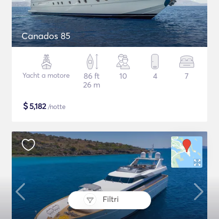
Canados 85
Yacht a motore
86 ft
10
4
7
26 m
$
5,182
/notte
Filtri