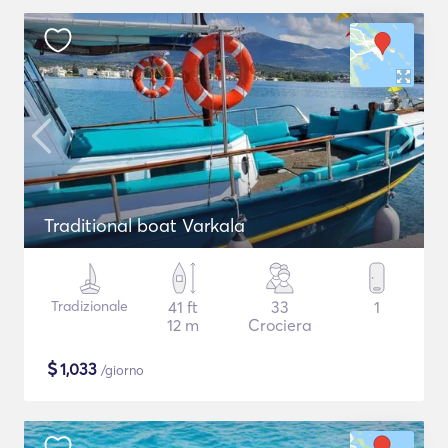
Traditional boat Varkala
Tradizionale
41 ft
33
1
12 m
Crociera
$
1,033
/giorno