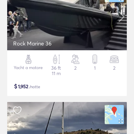
Rock Marine 36
Yacht a motore
36 ft
2
1
2
11 m
$
1,952
/notte