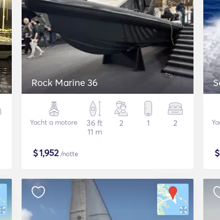
Rock Marine 36
S
Yacht a motore
36 ft
2
1
2
Ya
11 m
$
1,952
/notte