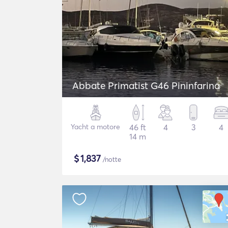
Abbate Primatist G46 Pininfarina
Yacht a motore
46 ft
4
3
4
14 m
$
1,837
/notte