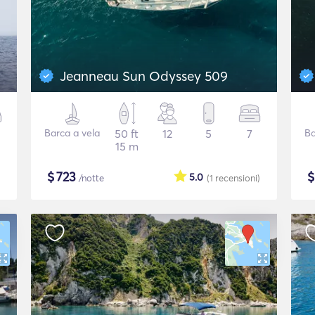
Jeanneau Sun Odyssey 509
Barca a vela
50 ft
12
5
7
Ba
15 m
$
723
5.0
/notte
(1
recensioni
)