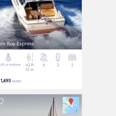
ea-Ray Express
cht a motore
42 ft
6
2
2
13 m
$
1,493
/notte