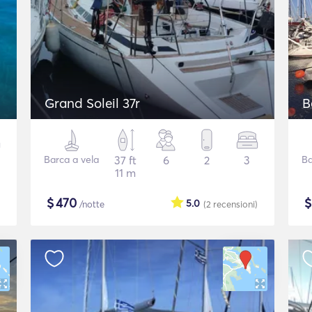
Grand Soleil 37r
B
Barca a vela
37 ft
6
2
3
Ba
11 m
$
470
5.0
/notte
(2
recensioni
)