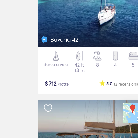
Bavaria 42
Barca a vela
42 ft
8
4
5
13 m
$
712
5.0
/notte
(2
recensioni
)