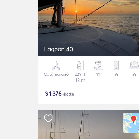
Lagoon 40
Catamarano
40 ft
12
6
6
12 m
$
1,378
/notte