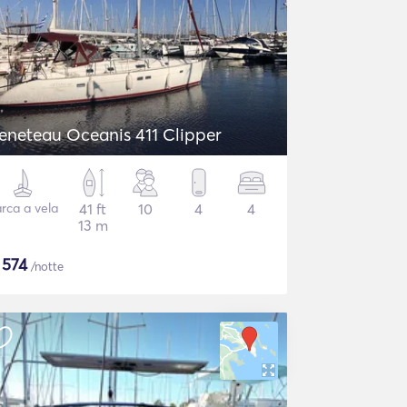
eneteau Oceanis 411 Clipper
rca a vela
41 ft
10
4
4
13 m
$
574
/notte