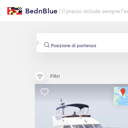
BednBlue
| Il prezzo include sempre l'
Filtri