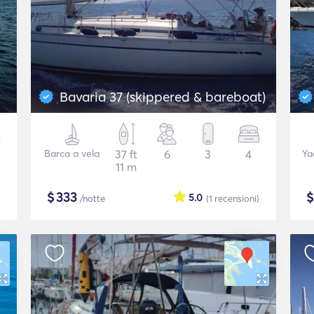
Bavaria 37 (skippered & bareboat)
Barca a vela
37 ft
6
3
4
Ya
11 m
$
333
5.0
/notte
(1
recensioni
)