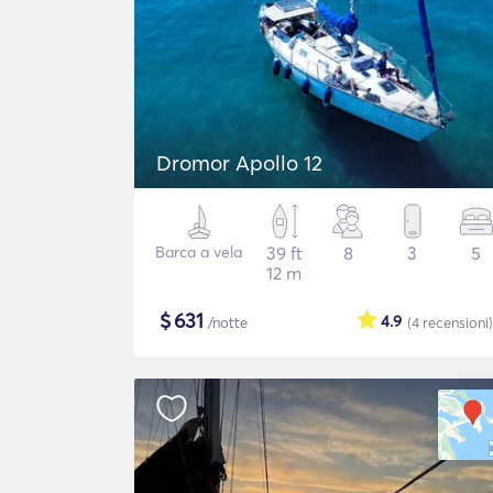
Dromor Apollo 12
Barca a vela
39 ft
8
3
5
12 m
$
631
4.9
/notte
(4
recensioni
)