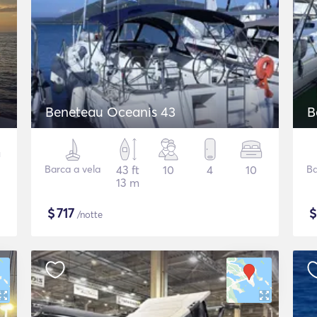
Beneteau Oceanis 43
B
Barca a vela
43 ft
10
4
10
Ba
13 m
$
717
/notte