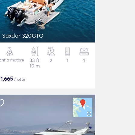
Saxdor 320GTO
cht a motore
33 ft
2
1
1
10 m
$
1,665
/notte