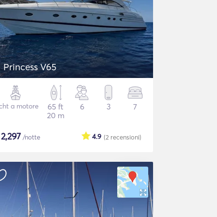
Princess V65
cht a motore
65 ft
6
3
7
20 m
$
2,297
4.9
/notte
(2
recensioni
)