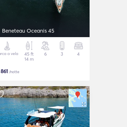
Beneteau Oceanis 45
rca a vela
45 ft
6
3
4
14 m
$
861
/notte