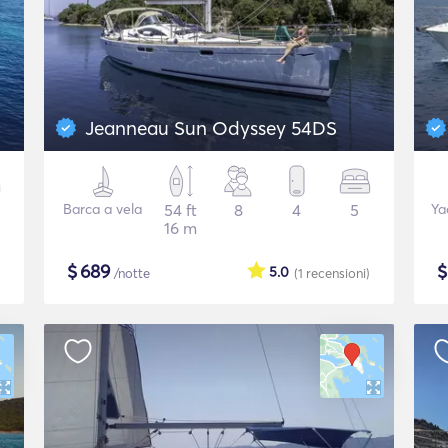
Jeanneau Sun Odyssey 54DS
Barca a vela
54 ft
8
4
5
Ya
16 m
$
689
5.0
/notte
(1
recensioni
)