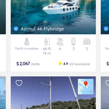
Azimut 46 Flybridge
Yacht a motore
46 ft
6
3
3
Ya
14 m
$
2,067
4.9
/notte
(20
recensioni
)