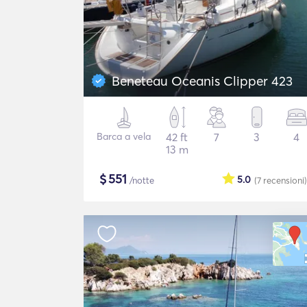
Beneteau Oceanis Clipper 423
Barca a vela
42 ft
7
3
4
13 m
$
551
5.0
/notte
(7
recensioni
)