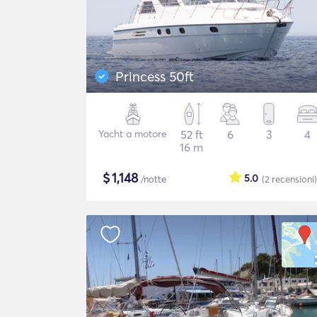
Princess 50ft
Yacht a motore
52 ft
6
3
4
16 m
$
1,148
5.0
/notte
(2
recensioni
)