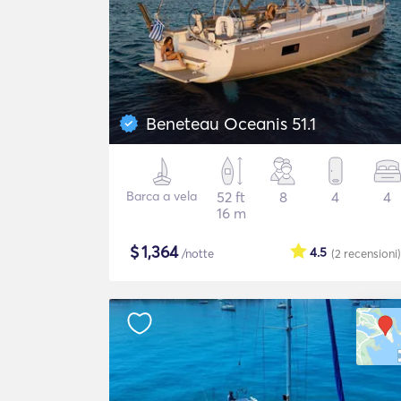
Beneteau Oceanis 51.1
Barca a vela
52 ft
8
4
4
16 m
$
1,364
4.5
/notte
(2
recensioni
)