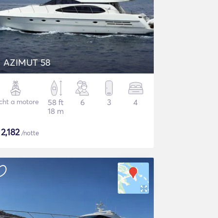
AZIMUT 58
cht a motore
58 ft
6
3
4
18 m
$
2,182
/notte