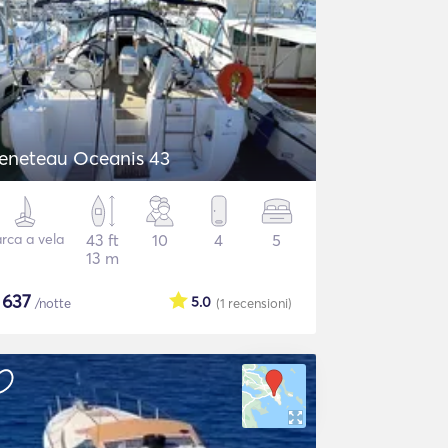
eneteau Oceanis 43
rca a vela
43 ft
10
4
5
13 m
$
637
5.0
/notte
(1
recensioni
)