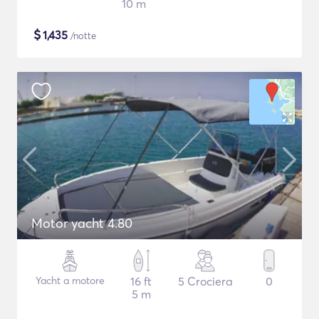
10 m
$
1,435
/notte
Motor yacht 4.80
Yacht a motore
16 ft
5 Crociera
0
5 m