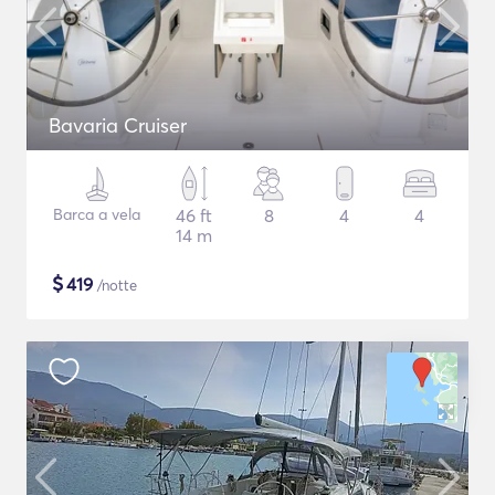
Bavaria Cruiser
Barca a vela
46 ft
8
4
4
14 m
$
419
/notte