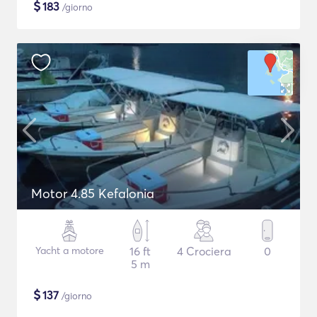
$
183
/giorno
Motor 4.85 Kefalonia
Yacht a motore
16 ft
4 Crociera
0
5 m
$
137
/giorno