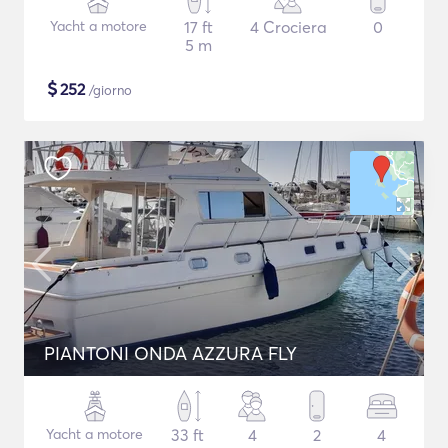
Yacht a motore
17 ft
4 Crociera
0
5 m
$
252
/giorno
PIANTONI ONDA AZZURA FLY
Yacht a motore
33 ft
4
2
4