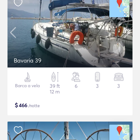
Bavaria 39
Barca a vela
39 ft
6
3
3
12 m
$
466
/notte