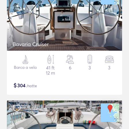
Bavaria Cruiser
Barca a vela
41 ft
6
3
3
12 m
$
304
/notte