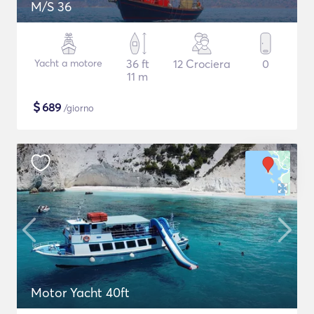
M/S 36
Yacht a motore
36 ft
12 Crociera
0
11 m
$
689
/giorno
Motor Yacht 40ft