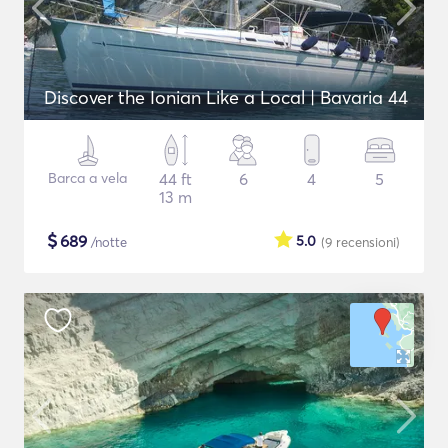
Discover the Ionian Like a Local | Bavaria 44
Barca a vela
44 ft
6
4
5
13 m
$
689
5.0
/notte
(9
recensioni
)