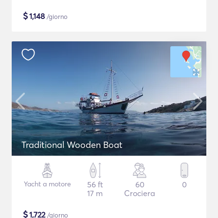
$
1,148
/giorno
Traditional Wooden Boat
Yacht a motore
56 ft
60
0
17 m
Crociera
$
1,722
/giorno