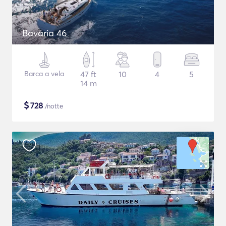
Bavaria 46
Barca a vela
47 ft
10
4
5
14 m
$
728
/notte