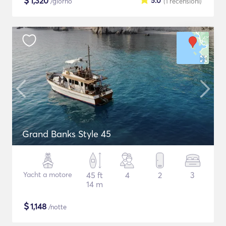
$
1,320
5.0
/giorno
(1
recensioni
)
Grand Banks Style 45
Yacht a motore
45 ft
4
2
3
14 m
$
1,148
/notte