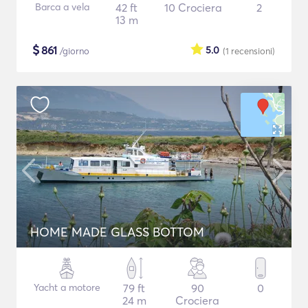
Barca a vela
42 ft
10 Crociera
2
13 m
$
861
5.0
/giorno
(1
recensioni
)
HOME MADE GLASS BOTTOM
Yacht a motore
79 ft
90
0
24 m
Crociera