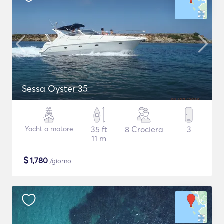
Sessa Oyster 35
Yacht a motore
35 ft
8 Crociera
3
11 m
$
1,780
/giorno