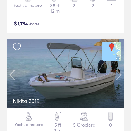
Yacht a motore
38 ft
2
2
1
12 m
$
1,734
/notte
Nikita 2019
Yacht a motore
5 ft
5 Crociera
0
1 m