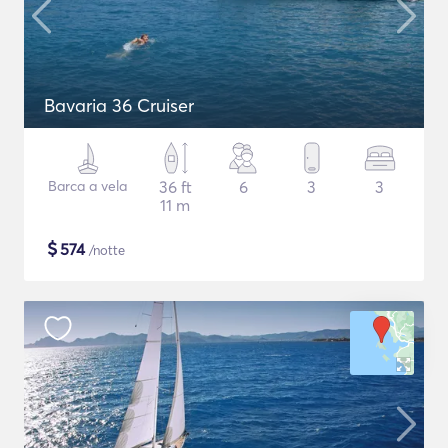
Bavaria 36 Cruiser
Barca a vela
36 ft
6
3
3
11 m
$
574
/notte