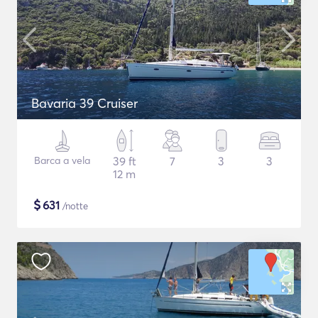
Bavaria 39 Cruiser
Barca a vela
39 ft
7
3
3
12 m
$
631
/notte