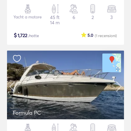
Yacht a motore
45 ft
6
2
3
14 m
$
1,722
5.0
/notte
(1
recensioni
)
Formula PC