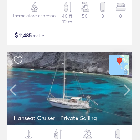
Incrociatore espresso
40 ft
50
8
8
12 m
$
11,485
/notte
Hanseat Cruiser - Private Sailing