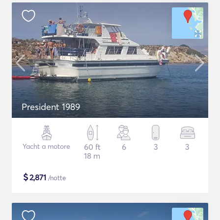
President 1989
Yacht a motore
60 ft
6
3
3
18 m
$
2,871
/notte