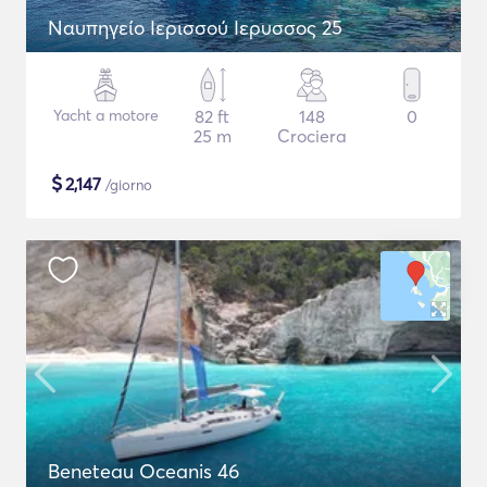
Ναυπηγείο Ιερισσού Ιερυσσος 25
Yacht a motore
82 ft
148
0
25 m
Crociera
$
2,147
/giorno
Beneteau Oceanis 46