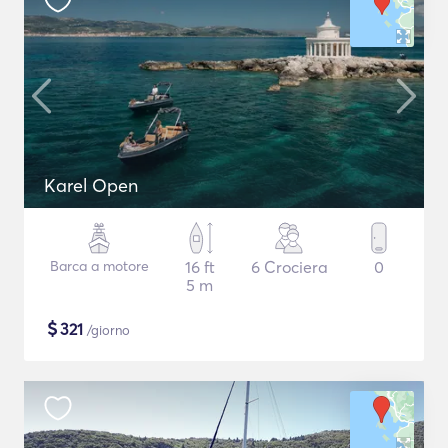
Karel Open
Barca a motore
16 ft
6 Crociera
0
5 m
$
321
/giorno