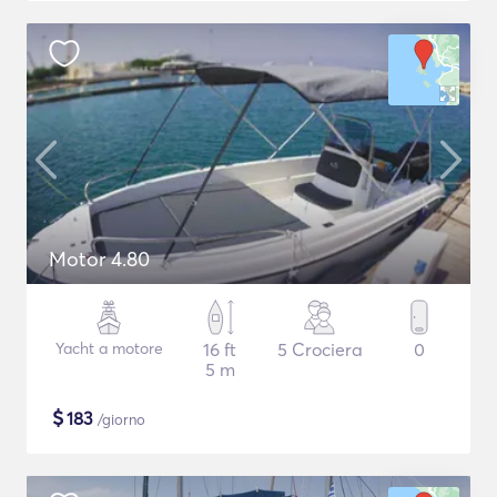
Motor 4.80
Yacht a motore
16 ft
5 Crociera
0
5 m
$
183
/giorno