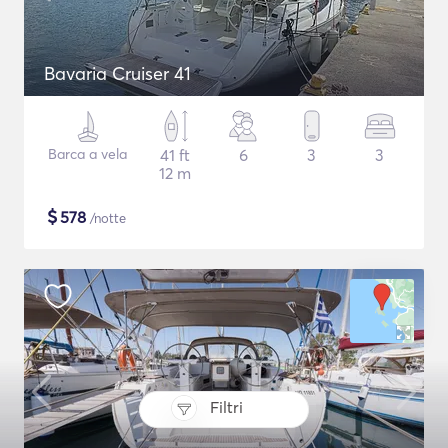
Bavaria Cruiser 41
Barca a vela
41 ft
6
3
3
12 m
$
578
/notte
Filtri