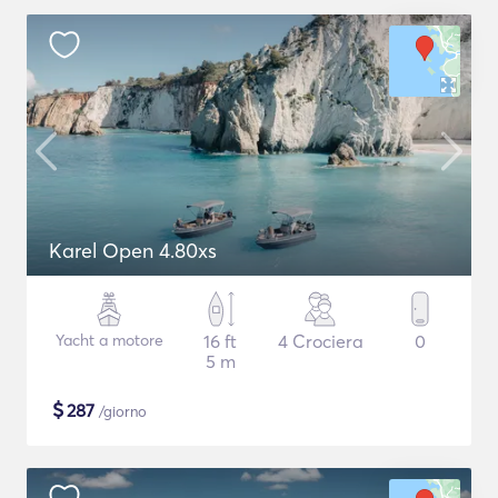
Karel Open 4.80xs
Yacht a motore
16 ft
4 Crociera
0
5 m
$
287
/giorno