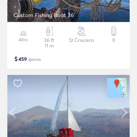
Custom Fishing Boat 36'
Altro
36 ft
12 Crociera
0
11 m
$
459
/giorno