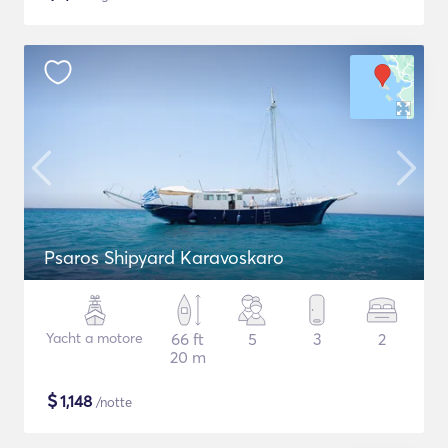
Psaros Shipyard Karavoskaro
Yacht a motore
66 ft
5
3
2
20 m
$
1,148
/notte