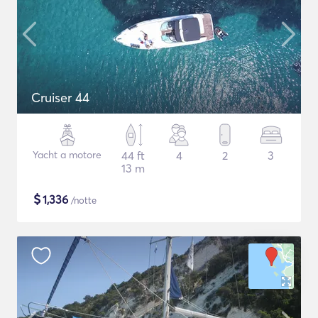
Cruiser 44
Yacht a motore
44 ft
4
2
3
13 m
$
1,336
/notte