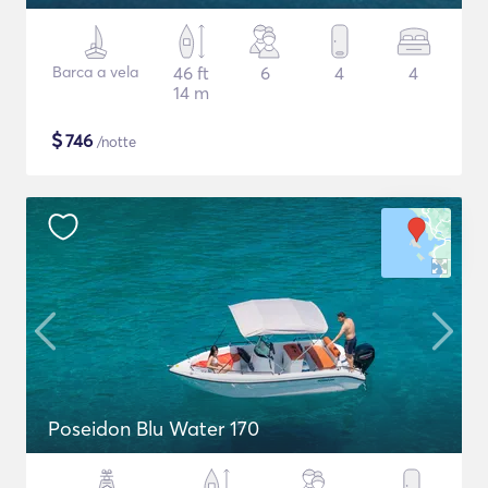
Barca a vela
46 ft
6
4
4
14 m
$
746
/notte
Poseidon Blu Water 170