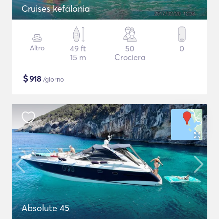
Cruises kefalonia
Altro
49 ft
50
0
15 m
Crociera
$
918
/giorno
Absolute 45