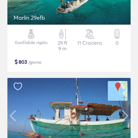
Marlin 29efb
Gonfiabile rigido
29 ft
11 Crociera
0
9 m
$
803
/giorno