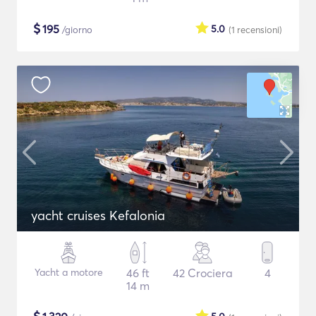
$
195
5.0
/giorno
(1
recensioni
)
yacht cruises Kefalonia
Yacht a motore
46 ft
42 Crociera
4
14 m