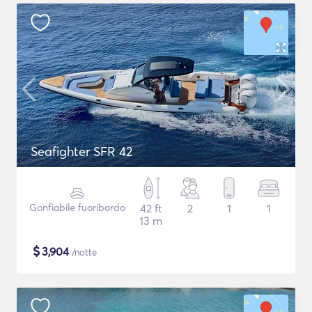
Seafighter SFR 42
Gonfiabile fuoribordo
42 ft
2
1
1
13 m
$
3,904
/notte