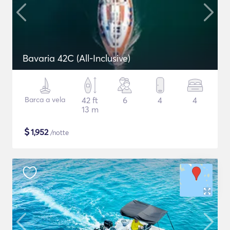
Bavaria 42C (All-Inclusive)
Barca a vela
42 ft
6
4
4
13 m
$
1,952
/notte