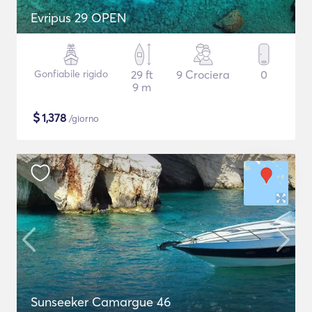
Evripus 29 OPEN
Gonfiabile rigido
29 ft
9 Crociera
0
9 m
$
1,378
/giorno
Sunseeker Camargue 46