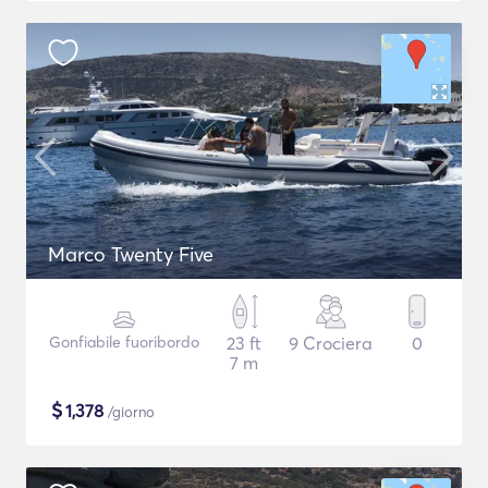
Marco Twenty Five
Gonfiabile fuoribordo
23 ft
9 Crociera
0
7 m
$
1,378
/giorno