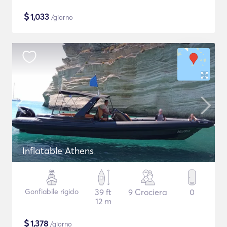
$
1,033
/giorno
Inflatable Athens
Gonfiabile rigido
39 ft
9 Crociera
0
12 m
$
1,378
/giorno