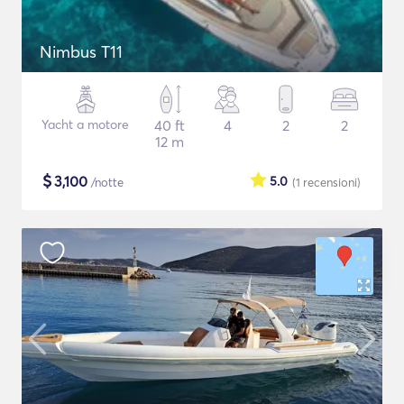
Nimbus T11
Yacht a motore
40 ft
4
2
2
12 m
$
3,100
5.0
/notte
(1
recensioni
)