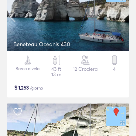
Beneteau Oceanis 430
Barca a vela
43 ft
12 Crociera
4
13 m
$
1,263
/giorno