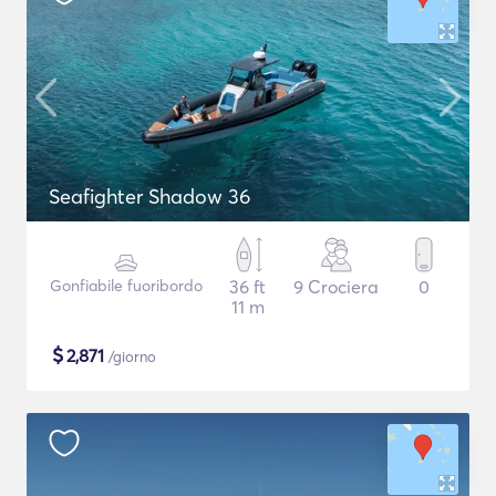
Seafighter Shadow 36
Gonfiabile fuoribordo
36 ft
9 Crociera
0
11 m
$
2,871
/giorno