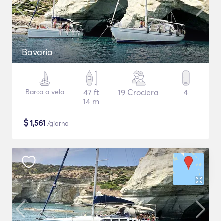
Bavaria
Barca a vela
47 ft
19 Crociera
4
14 m
$
1,561
/giorno