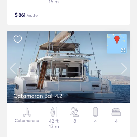
16 m
$
861
/notte
Catamaran Bali 4.2
Catamarano
42 ft
8
4
4
13 m