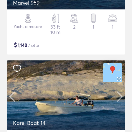
Marvel 959
Yacht a motore
33 ft
2
1
1
10 m
$
1,148
/notte
Karel Boat 14