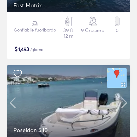
Fost Matrix
Gonfiabile fuoribordo
39 ft
9 Crociera
0
12 m
$
1,493
/giorno
Poseidon 5.10