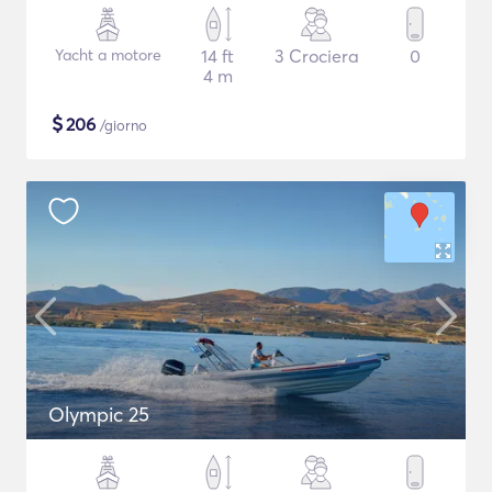
Yacht a motore
14 ft
3 Crociera
0
4 m
$
206
/giorno
Olympic 25