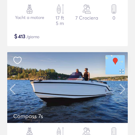
Yacht a motore
17 ft
7 Crociera
0
5 m
$
413
/giorno
Compass 7s