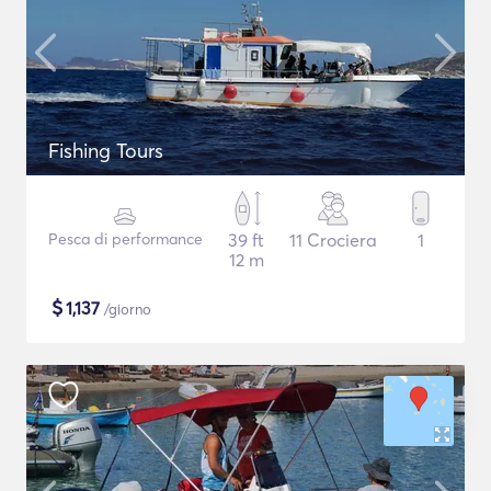
Fishing Tours
Pesca di performance
39 ft
11 Crociera
1
12 m
$
1,137
/giorno