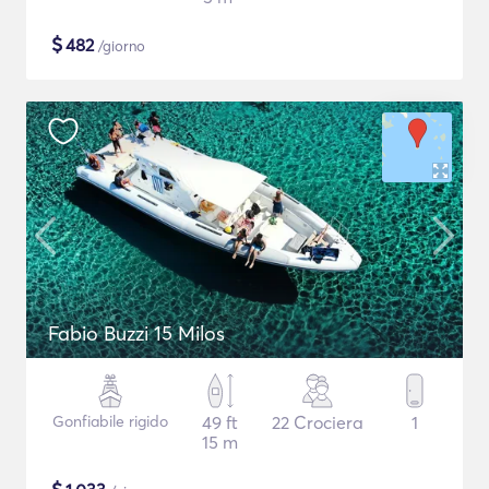
$
482
/giorno
Fabio Buzzi 15 Milos
Gonfiabile rigido
49 ft
22 Crociera
1
15 m