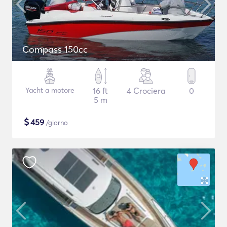
Compass 150cc
Yacht a motore
16 ft
4 Crociera
0
5 m
$
459
/giorno