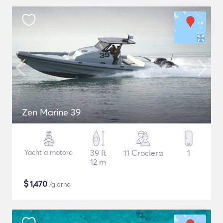
Zen Marine 39
Yacht a motore
39 ft
11 Crociera
1
12 m
$
1,470
/giorno