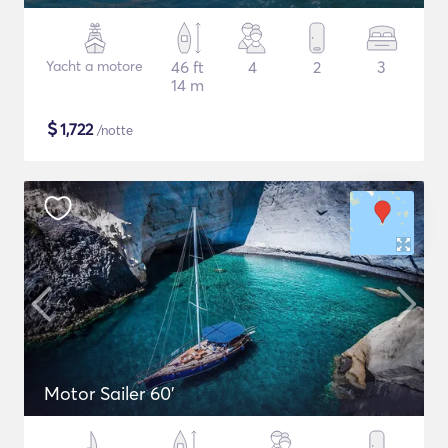
Yacht a motore
46 ft
4
2
3
14 m
$
1,722
/notte
Motor Sailer 60'