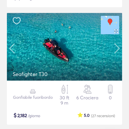
Seafighter T30
Gonfiabile fuoribordo
30 ft
6 Crociera
0
9 m
$
2,182
5.0
/giorno
(27
recensioni
)