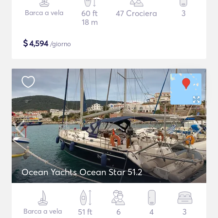
Barca a vela
60 ft
47 Crociera
3
18 m
$
4,594
/giorno
Ocean Yachts Ocean Star 51.2
Barca a vela
51 ft
6
4
3