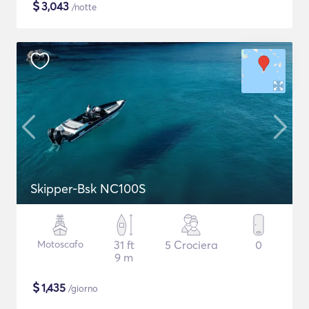
$
3,043
/notte
Skipper-Bsk NC100S
Motoscafo
31 ft
5 Crociera
0
9 m
$
1,435
/giorno