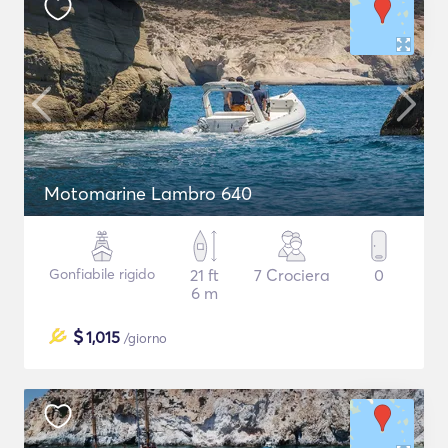
Motomarine Lambro 640
Gonfiabile rigido
21 ft
7 Crociera
0
6 m
$
1,015
/giorno