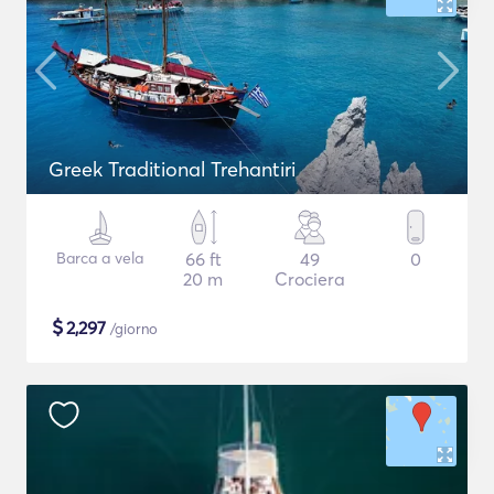
Greek Traditional Trehantiri
Barca a vela
66 ft
49
0
20 m
Crociera
$
2,297
/giorno