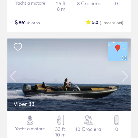
Yacht a motore
25 ft
8 Crociera
0
8 m
$
861
5.0
/giorno
(1
recensioni
)
Viper 33
Yacht a motore
33 ft
10 Crociera
0
10 m