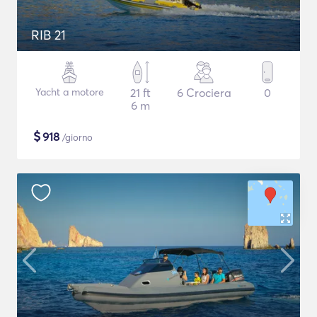
RIB 21
Yacht a motore
21 ft
6 Crociera
0
6 m
$
918
/giorno