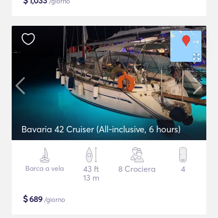
$
1,033
/giorno
Bavaria 42 Cruiser (All-inclusive, 6 hours)
Barca a vela
43 ft
8 Crociera
4
13 m
$
689
/giorno