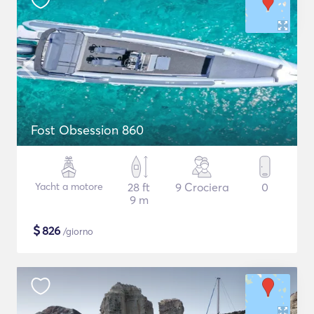
Fost Obsession 860
Yacht a motore
28 ft
9 Crociera
0
9 m
$
826
/giorno