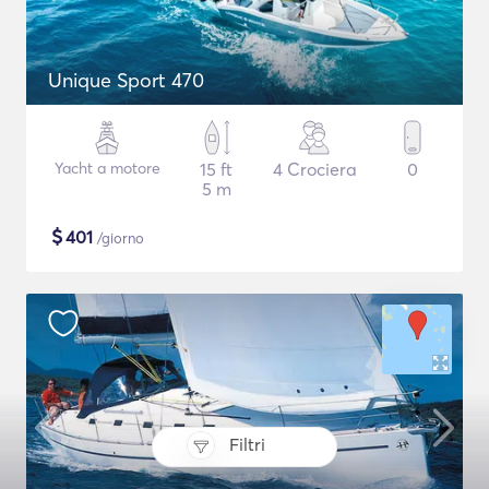
Unique Sport 470
Yacht a motore
15 ft
4 Crociera
0
5 m
$
401
/giorno
Filtri