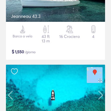
Jeanneau 43.3
Barca a vela
43 ft
16 Crociera
4
13 m
$
1,550
/giorno