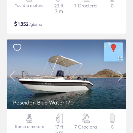
Yacht a motore
23 ft
7 Crociera
0
7 m
$
1,352
/giorno
Poseidon Blue Water 170
Barca a motore
17 ft
7 Crociera
0
5 m