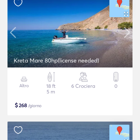
Kreta Mare 80hp(license needed)
Altro
18 ft
6 Crociera
0
5 m
$
268
/giorno