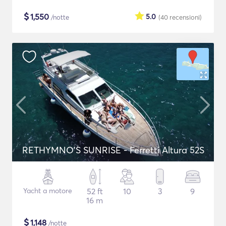
$
1,550
5.0
/notte
(40
recensioni
)
RETHYMNO'S SUNRISE - Ferretti Altura 52S
Yacht a motore
52 ft
10
3
9
16 m
$
1,148
/notte