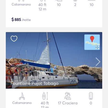
Catamarano
40 ft
10
2
10
12 m
$
885
/notte
Fountaine Pajot Tobago
Catamarano
40 ft
17 Crociera
0
12 m