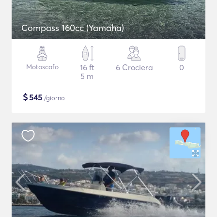
Compass 160cc (Yamaha)
Motoscafo
16 ft
6 Crociera
0
5 m
$
545
/giorno