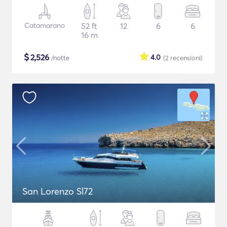
Catamarano
52 ft
12
6
6
16 m
$
2,526
4.0
/notte
(2
recensioni
)
San Lorenzo Sl72