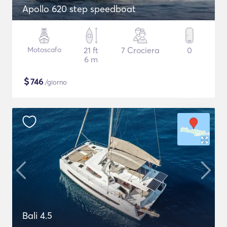
Apollo 620 step speedboat
Motoscafo
21 ft
7 Crociera
0
6 m
$
746
/giorno
Bali 4.5