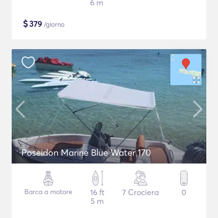
6 m
$
379
/giorno
Poseidon Marine Blue Water 170
Barca a motore
16 ft
7 Crociera
0
5 m