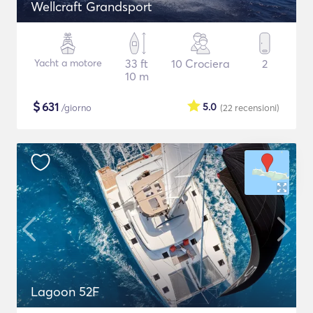
Wellcraft Grandsport
Yacht a motore
33 ft
10 Crociera
2
10 m
$
631
5.0
/giorno
(22
recensioni
)
Lagoon 52F