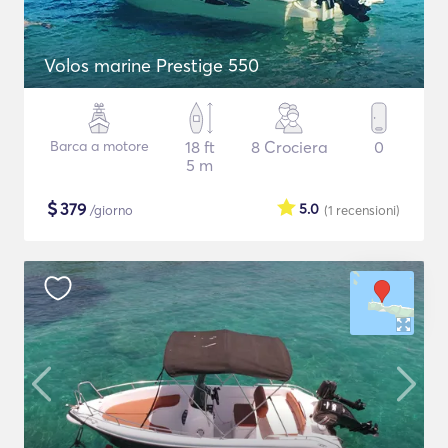
Volos marine Prestige 550
Barca a motore
18 ft
8 Crociera
0
5 m
$
379
5.0
/giorno
(1
recensioni
)