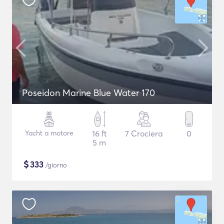
Poseidon Marine Blue Water 170
Yacht a motore
16 ft
7 Crociera
0
5 m
$
333
/giorno