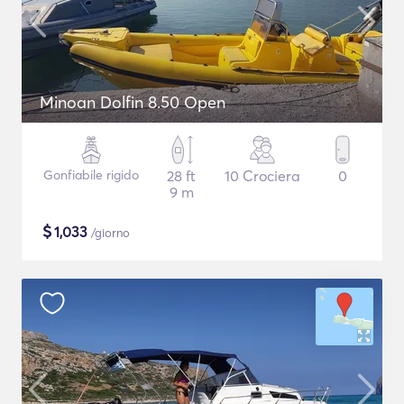
Minoan Dolfin 8.50 Open
Gonfiabile rigido
28 ft
10 Crociera
0
9 m
$
1,033
/giorno