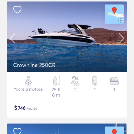
Crownline 250CR
Yacht a motore
25 ft
2
1
1
8 m
$
746
/notte