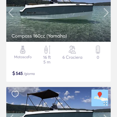
Compass 160cc (Yamaha)
Motoscafo
16 ft
6 Crociera
0
5 m
$
545
/giorno