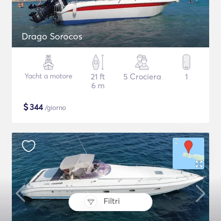
Drago Sorocos
Yacht a motore
21 ft
5 Crociera
1
6 m
$
344
/giorno
Filtri