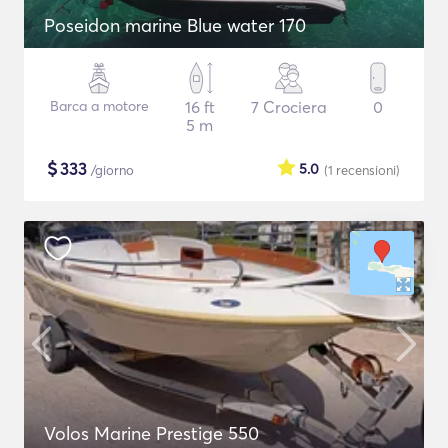
Poseidon marine Blue water 170
Barca a motore
16 ft
7 Crociera
0
5 m
$
333
5.0
/giorno
(1
recensioni
)
Volos Marine Prestige 550