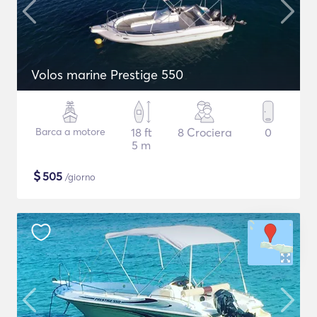
Volos marine Prestige 550
Barca a motore
18 ft
8 Crociera
0
5 m
$
505
/giorno