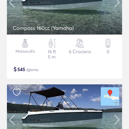
Compass 160cc (Yamaha)
Motoscafo
16 ft
6 Crociera
0
5 m
$
545
/giorno