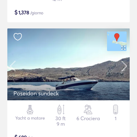
$
1,378
/giorno
Poseidon sundeck
Yacht a motore
30 ft
6 Crociera
1
9 m