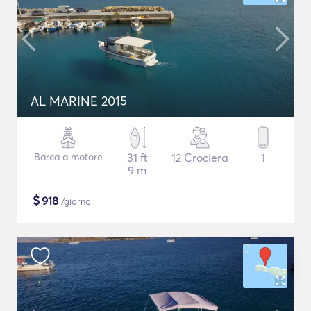
AL MARINE 2015
Barca a motore
31 ft
12 Crociera
1
9 m
$
918
/giorno