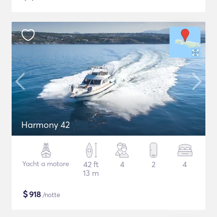
Harmony 42
Yacht a motore
42 ft
4
2
4
13 m
$
918
/notte