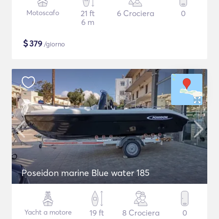
Motoscafo
21 ft
6 Crociera
0
6 m
$
379
/giorno
Poseidon marine Blue water 185
Yacht a motore
19 ft
8 Crociera
0