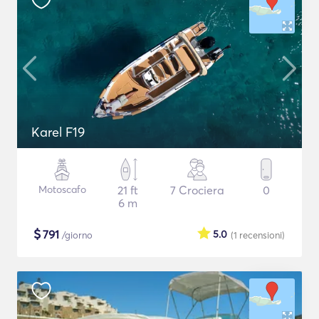
Karel F19
Motoscafo
21 ft
7 Crociera
0
6 m
$
791
5.0
/giorno
(1
recensioni
)