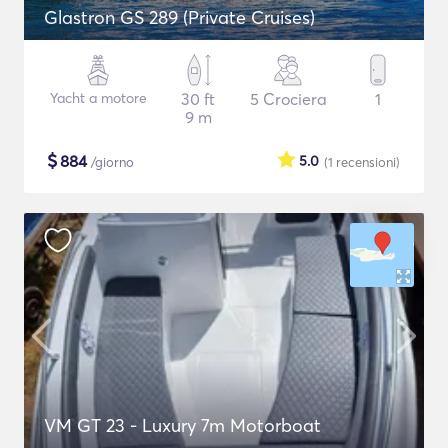
Glastron GS 289 (Private Cruises)
Yacht a motore
30 ft
5 Crociera
1
9 m
$
884
5.0
/giorno
(1
recensioni
)
VM GT 23 - Luxury 7m Motorboat