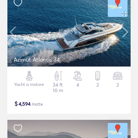
Azimut Atlantis 34
Yacht a motore
34 ft
4
2
2
10 m
$
4,594
/notte