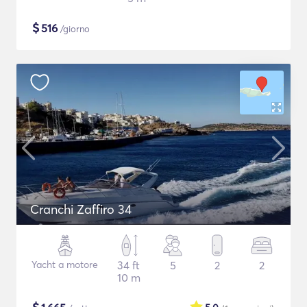
$
516
/giorno
Cranchi Zaffiro 34
Yacht a motore
34 ft
5
2
2
10 m