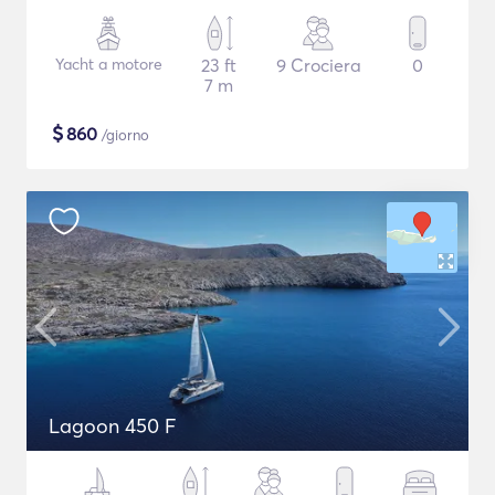
Yacht a motore
23 ft
9 Crociera
0
7 m
$
860
/giorno
Lagoon 450 F