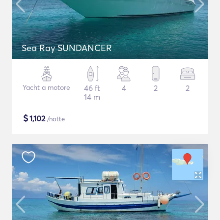
Sea Ray SUNDANCER
Yacht a motore
46 ft
4
2
2
14 m
$
1,102
/notte