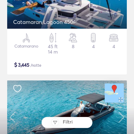
Catamaran Lagoon 450F
Catamarano
45 ft
8
4
4
14 m
$
3,445
/notte
Filtri