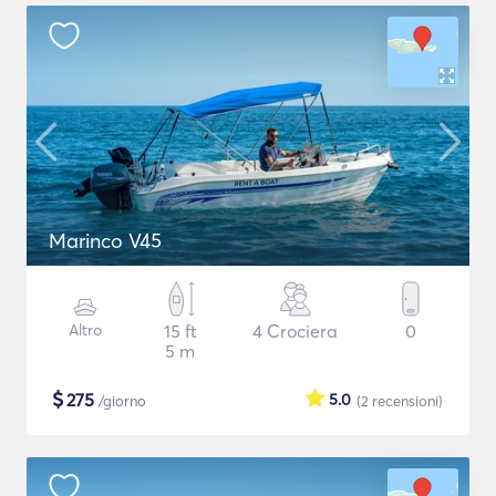
Marinco V45
Altro
15 ft
4 Crociera
0
5 m
$
275
5.0
/giorno
(2
recensioni
)