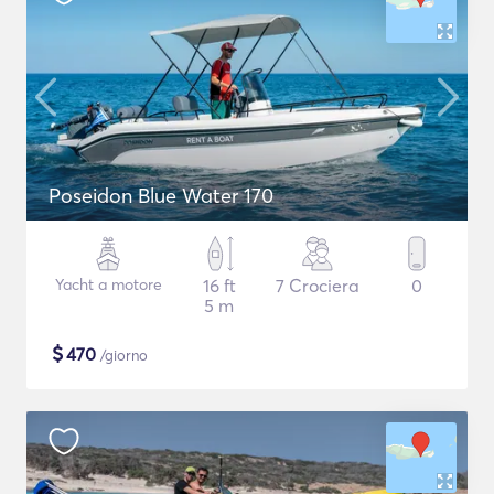
Poseidon Blue Water 170
Yacht a motore
16 ft
7 Crociera
0
5 m
$
470
/giorno