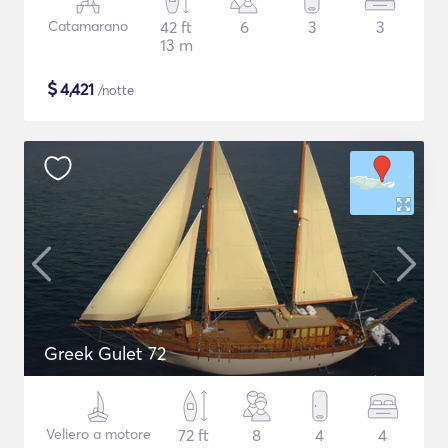
Catamarano
42 ft
6
3
3
13 m
$
4,421
/notte
Greek Gulet 72
Veliero a motore
72 ft
8
4
4