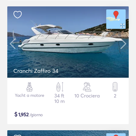
Cranchi Zaffiro 34
Yacht a motore
34 ft
10 Crociera
2
10 m
$
1,952
/giorno