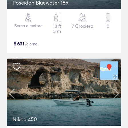
Poseidon Bluewater 185
Barca a motore
18 ft
7 Crociera
0
5 m
$
631
/giorno
Nikita 450