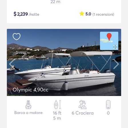
22 m
$
2,239
5.0
/notte
(1
recensioni
)
Olympic 4,90cc
Barca a motore
16 ft
6 Crociera
0
5 m