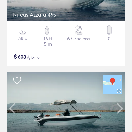
Nireus Azzara 49s
Altro
16 ft
6 Crociera
0
5 m
$
608
/giorno