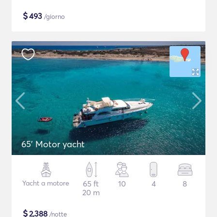
$
493
/giorno
65' Motor yacht
Yacht a motore
65 ft
10
4
8
20 m
$
2,388
/notte