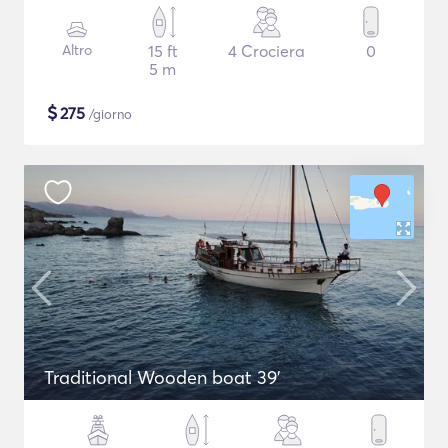
Altro
15 ft
4 Crociera
0
5 m
$
275
/giorno
Traditional Wooden boat 39'