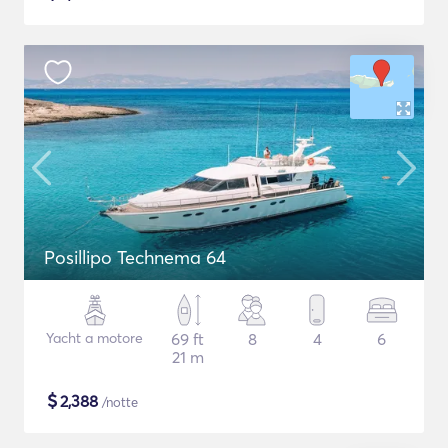
Posillipo Technema 64
Yacht a motore
69 ft
8
4
6
21 m
$
2,388
/notte