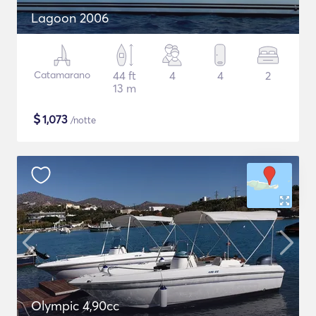
Lagoon 2006
Catamarano
44 ft
4
4
2
13 m
$
1,073
/notte
Olympic 4,90cc