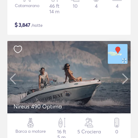
Catamarano
46 ft
10
4
4
14 m
$
3,847
/notte
Nireus 490 Optima
Barca a motore
16 ft
5 Crociera
0
5 m