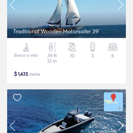
Traditional Wooden Motorsailer 39'
Barca a vela
39 ft
10
3
6
12 m
$
1,435
/notte