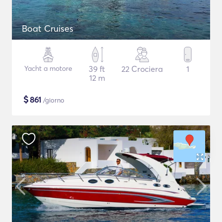
Boat Cruises
Yacht a motore
39 ft
22 Crociera
1
12 m
$
861
/giorno