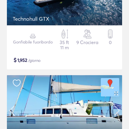
Technohull GTX
Gonfiabile fuoribordo
35 ft
9 Crociera
0
11 m
$
1,952
/giorno