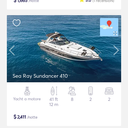
$
1,665
5.0
/notte
(1
recensioni
)
Sea Ray Sundancer 410
Yacht a motore
41 ft
8
2
2
12 m
$
2,411
/notte