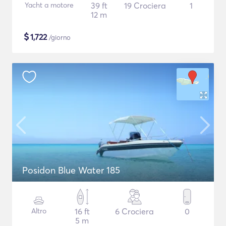
Yacht a motore
39 ft
19 Crociera
1
12 m
$
1,722
/giorno
Posidon Blue Water 185
Altro
16 ft
6 Crociera
0
5 m