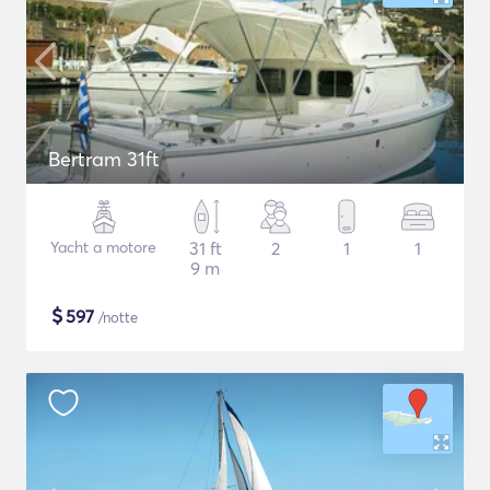
Bertram 31ft
Yacht a motore
31 ft
2
1
1
9 m
$
597
/notte