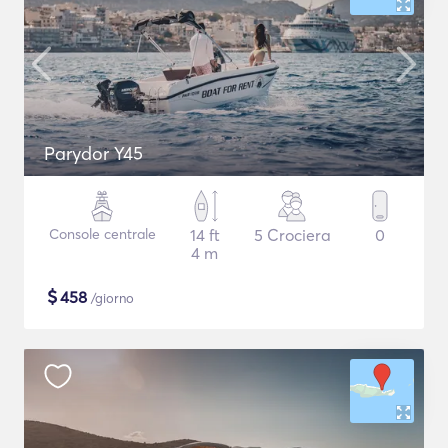
Parydor Y45
Console centrale
14 ft
5 Crociera
0
4 m
$
458
/giorno