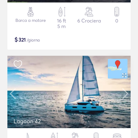
Barca a motore
16 ft
6 Crociera
0
5 m
$
321
/giorno
Lagoon 42