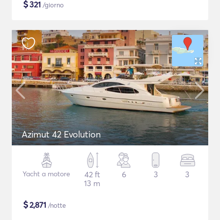
$
321
/giorno
Azimut 42 Evolution
Yacht a motore
42 ft
6
3
3
13 m
$
2,871
/notte