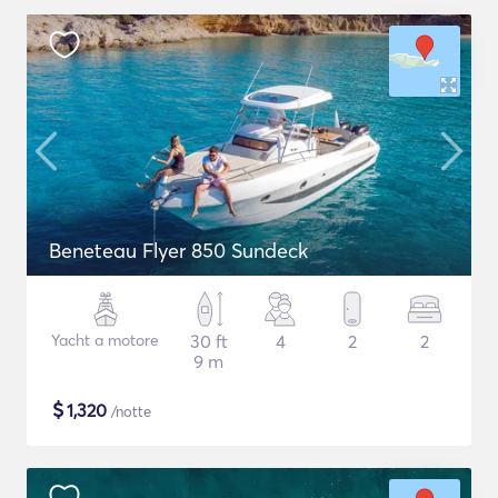
Beneteau Flyer 850 Sundeck
Yacht a motore
30 ft
4
2
2
9 m
$
1,320
/notte