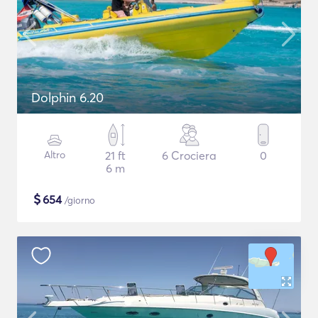
Dolphin 6.20
Altro
21 ft
6 Crociera
0
6 m
$
654
/giorno