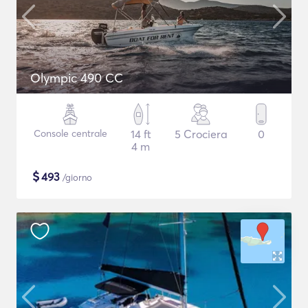
Olympic 490 CC
Console centrale
14 ft
5 Crociera
0
4 m
$
493
/giorno