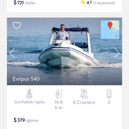
$
721
4.7
/notte
(1
recensioni
)
Evripus 540
Gonfiabile rigido
19 ft
8 Crociera
0
6 m
$
379
/giorno