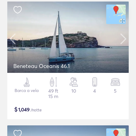
Beneteau Oceanis 46.1
Barca a vela
49 ft
10
4
5
15 m
$
1,049
/notte