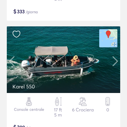
$
333
/giorno
Karel 550
Console centrale
17 ft
6 Crociera
0
5 m