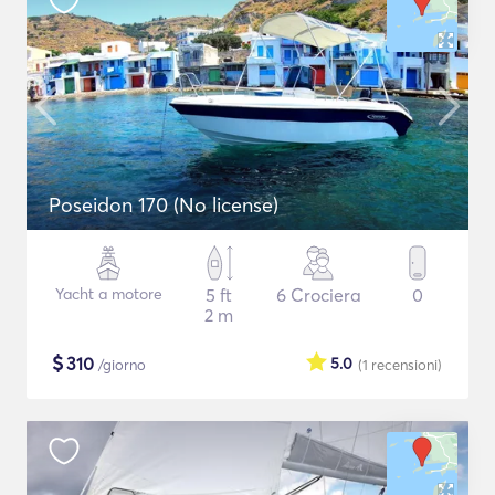
Poseidon 170 (No license)
Yacht a motore
5 ft
6 Crociera
0
2 m
$
310
5.0
/giorno
(1
recensioni
)