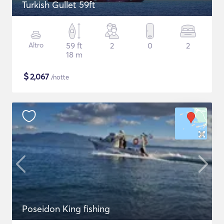
Turkish Gullet 59ft
Altro
59 ft
2
0
2
18 m
$
2,067
/notte
Poseidon King fishing