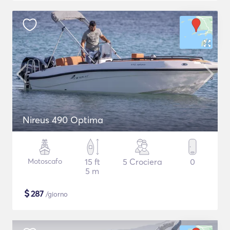
Nireus 490 Optima
Motoscafo
15 ft
5 Crociera
0
5 m
$
287
/giorno