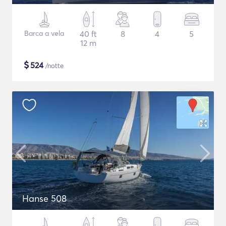
Barca a vela
40 ft
8
4
5
12 m
$
524
/notte
Hanse 508