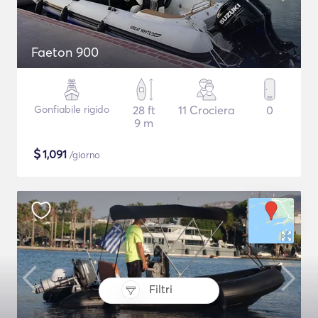
Faeton 900
Gonfiabile rigido
28 ft
11 Crociera
0
9 m
$
1,091
/giorno
Filtri