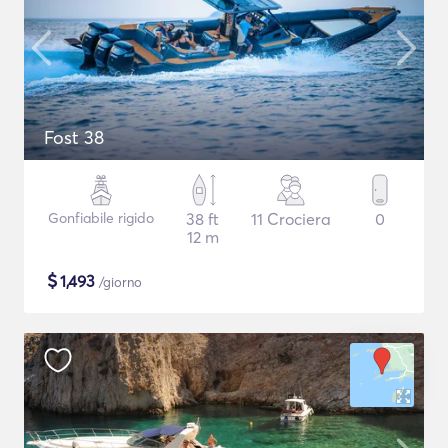
Fost 38
Gonfiabile rigido
38 ft
11 Crociera
0
12 m
$
1,493
/giorno