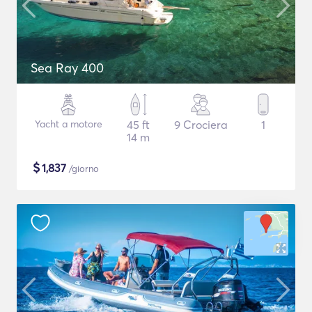
Sea Ray 400
Yacht a motore
45 ft
9 Crociera
1
14 m
$
1,837
/giorno