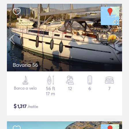
Bavaria 56
Barca a vela
56 ft
12
6
7
17 m
$
1,317
/notte