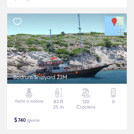
Bodrum Shipyard 23M
Yacht a motore
83 ft
120
0
25 m
Crociera
$
740
/giorno