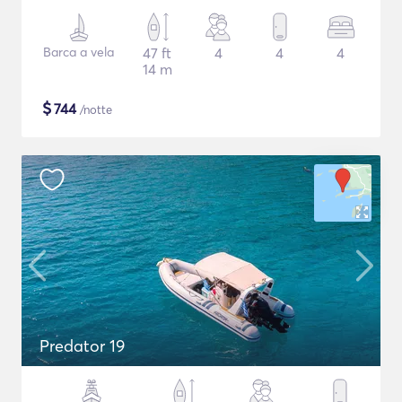
Barca a vela
47 ft
4
4
4
14 m
$
744
/notte
Predator 19