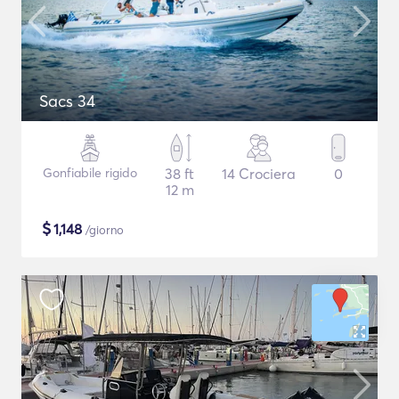
Sacs 34
Gonfiabile rigido
38 ft
14 Crociera
0
12 m
$
1,148
/giorno