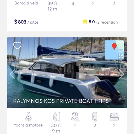
Barca a vela
39 ft
4
2
2
12 m
$
803
5.0
/notte
(2
recensioni
)
KALYMNOS KOS PRIVATE BOAT TRIPS
Yacht a motore
30 ft
2
2
2
9 m