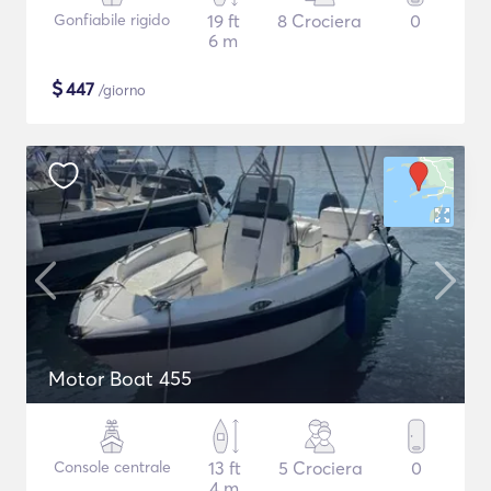
Gonfiabile rigido
19 ft
8 Crociera
0
6 m
$
447
/giorno
Motor Boat 455
Console centrale
13 ft
5 Crociera
0
4 m