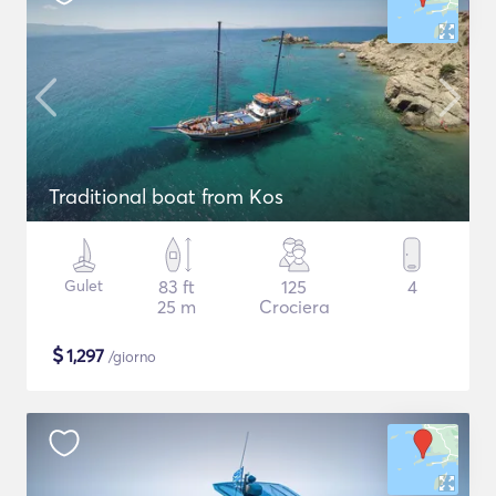
Traditional boat from Kos
Gulet
83 ft
125
4
25 m
Crociera
$
1,297
/giorno