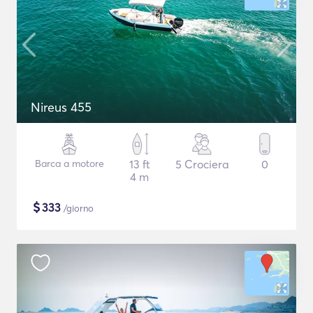
Nireus 455
Barca a motore
13 ft
5 Crociera
0
4 m
$
333
/giorno