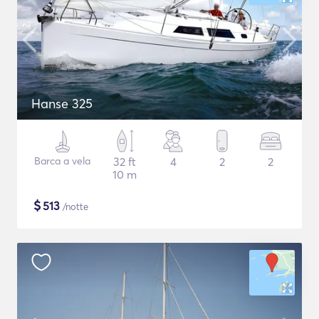
Hanse 325
Barca a vela
32 ft
4
2
2
10 m
$
513
/notte