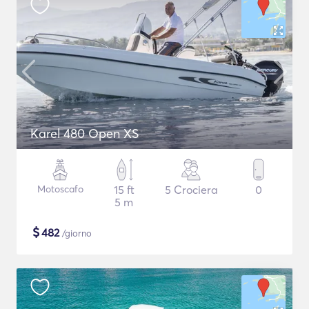
Karel 480 Open XS
Motoscafo
15 ft
5 Crociera
0
5 m
$
482
/giorno