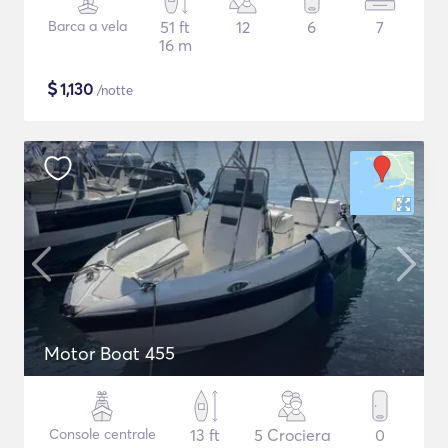
Barca a vela
51 ft
12
6
7
16 m
$
1,130
/notte
Motor Boat 455
Console centrale
13 ft
5 Crociera
0