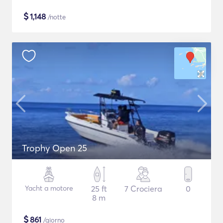
$
1,148
/notte
Trophy Open 25
Yacht a motore
25 ft
7 Crociera
0
8 m
$
861
/giorno