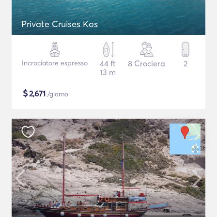
Private Cruises Kos
Incrociatore espresso
44 ft
8 Crociera
2
13 m
$
2,671
/giorno