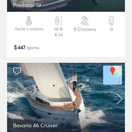
Predator 19
Yacht a motore
19 ft
8 Crociera
0
6 m
$
447
/giorno
Bavaria 46 Cruiser