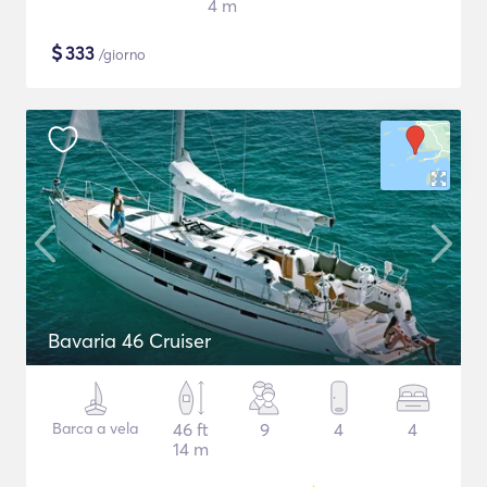
4 m
$
333
/giorno
Bavaria 46 Cruiser
Barca a vela
46 ft
9
4
4
14 m