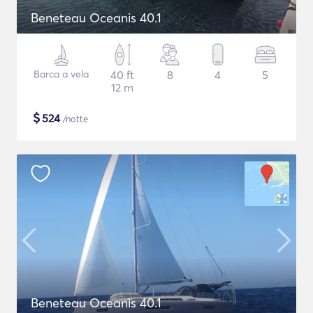
Beneteau Oceanis 40.1
Barca a vela
40 ft
8
4
5
12 m
$
524
/notte
Beneteau Oceanis 40.1