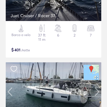
Juet Cruiser / Racer 37
Barca a vela
37 ft
6
2
7
11 m
$
401
/notte