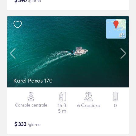
$
390
/giorno
Karel Paxos 170
Console centrale
15 ft
6 Crociera
0
5 m
$
333
/giorno