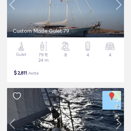
Custom Made Gulet 79
Gulet
79 ft
8
4
4
24 m
$
2,811
/notte