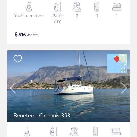
Yacht a motore
24 ft
2
1
1
7 m
$
516
/notte
Beneteau Oceanis 393