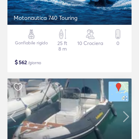
Motonautica 740 Touring
Gonfiabile rigido
25 ft
10 Crociera
0
8 m
$
562
/giorno