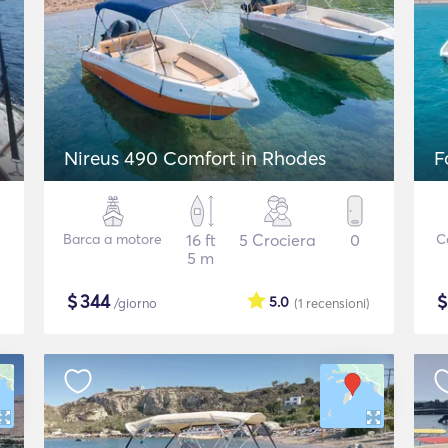
Nireus 490 Comfort in Rhodes
F
Barca a motore
16 ft
5 Crociera
0
C
5 m
$
344
5.0
/giorno
(1
recensioni
)