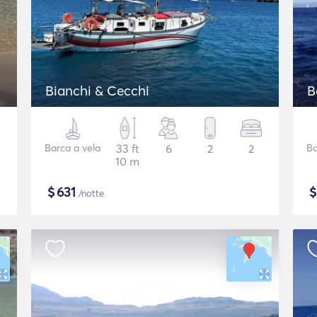
Bianchi & Cecchi
B
Barca a vela
33 ft
6
2
2
Ba
10 m
$
631
/notte