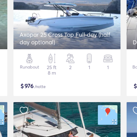
Axopar 25 Cross Top Full day (half
day optional)
D
Runabout
25 ft
2
1
1
Ba
8 m
$
976
/notte