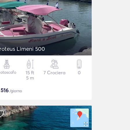
roteus Limeni 500
otoscafo
15 ft
7 Crociera
0
5 m
$
516
/giorno