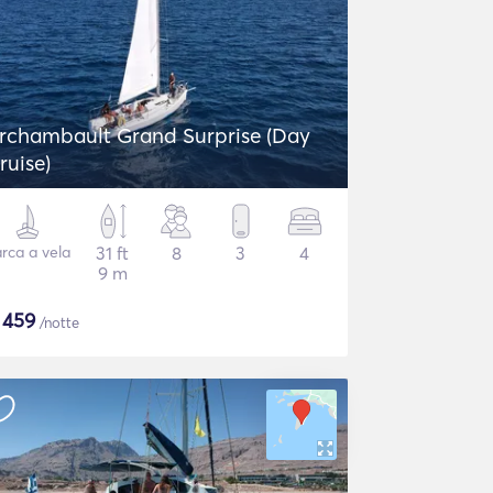
rchambault Grand Surprise (Day
ruise)
rca a vela
31 ft
8
3
4
9 m
$
459
/notte