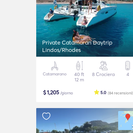
Private Catamaran Daytrip
Lindos/Rhodes
Catamarano
40 ft
8 Crociera
4
12 m
$
1,205
5.0
/giorno
(84
recensioni
)