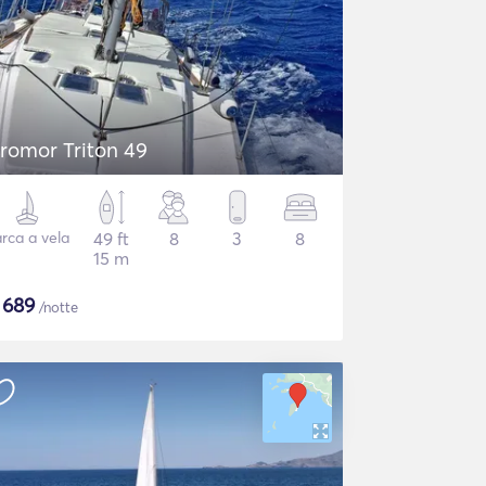
romor Triton 49
rca a vela
49 ft
8
3
8
15 m
$
689
/notte