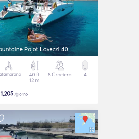
ountaine Pajot Lavezzi 40
atamarano
40 ft
8 Crociera
4
12 m
$
1,205
/giorno