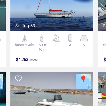
Sailing 53
P
Barca a vela
53 ft
8
4
5
Ya
16 m
$
1,263
/notte