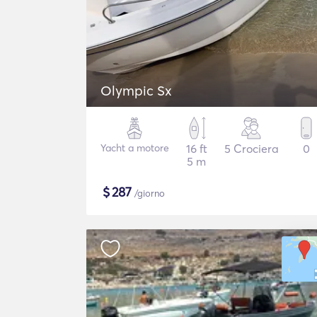
Olympic Sx
Yacht a motore
16 ft
5 Crociera
0
5 m
$
287
/giorno