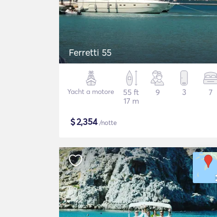
Ferretti 55
Yacht a motore
55 ft
9
3
7
17 m
$
2,354
/notte