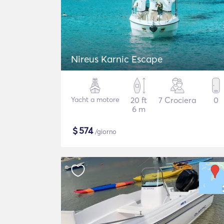
Nireus Karnic Escape
Yacht a motore
20 ft
7 Crociera
0
6 m
$
574
/giorno