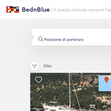
BednBlue
| Il prezzo include sempre l'
Filtri