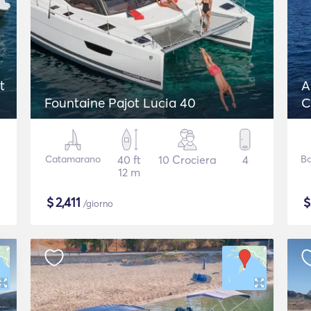
t
A
Fountaine Pajot Lucia 40
C
Catamarano
40 ft
10 Crociera
4
Ba
12 m
$
2,411
/giorno