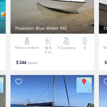
Poseidon Blue Water 190
O
Barca a motore
18 ft
7 Crociera
0
Ba
5 m
$
344
/giorno