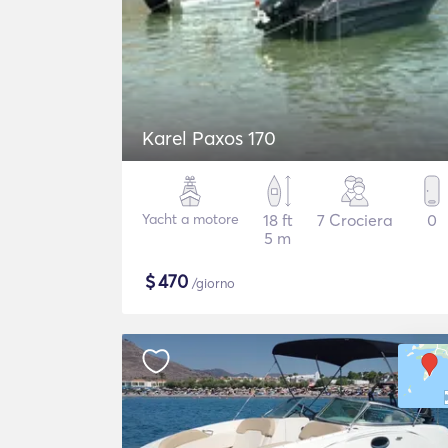
Karel Paxos 170
Yacht a motore
18 ft
7 Crociera
0
5 m
$
470
/giorno