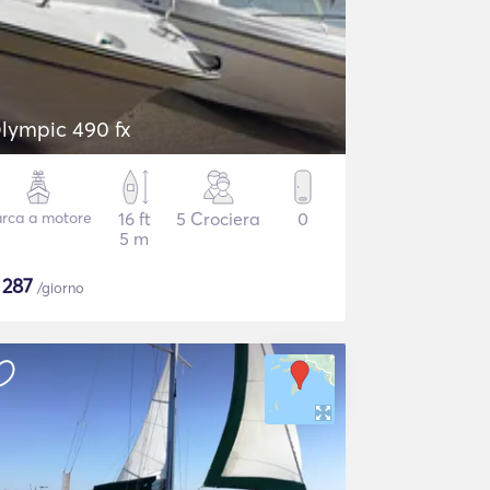
lympic 490 fx
rca a motore
16 ft
5 Crociera
0
5 m
$
287
/giorno