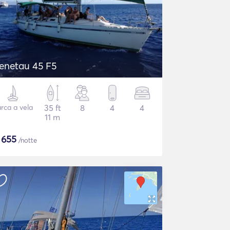
enetau 45 F5
rca a vela
35 ft
8
4
4
11 m
$
655
/notte