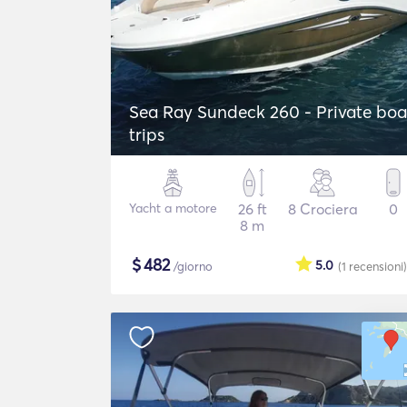
Sea Ray Sundeck 260 - Private boa
trips
Yacht a motore
26 ft
8 Crociera
0
8 m
$
482
5.0
/giorno
(1
recensioni
)