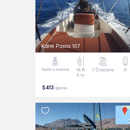
Karel Paxos 107
Yacht a motore
16 ft
7 Crociera
0
5 m
$
413
/giorno