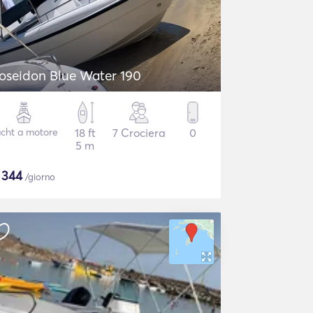
oseidon Blue Water 190
cht a motore
18 ft
7 Crociera
0
5 m
$
344
/giorno