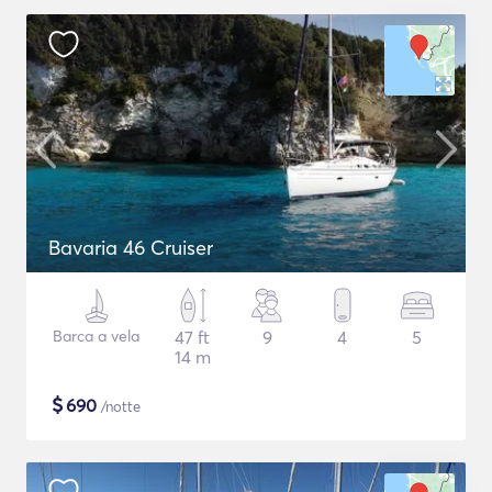
Bavaria 46 Cruiser
Barca a vela
47 ft
9
4
5
14 m
$
690
/notte