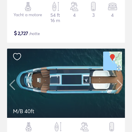
Yacht a motore
54 ft
4
3
4
16 m
$
2,727
/notte
M/B 40ft