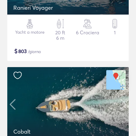
Ranieri Voyager
Yacht a motore
20 ft
6 Crociera
1
6 m
$
803
/giorno
Cobalt