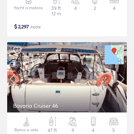
Yacht a motore
39 ft
4
2
4
12 m
$
2,297
/notte
Bavaria Cruiser 46
Barca a vela
47 ft
9
4
5