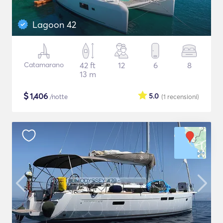
Lagoon 42
Catamarano
42 ft
12
6
8
13 m
$
1,406
5.0
/notte
(1
recensioni
)