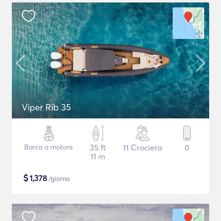
Viper Rib 35
Barca a motore
35 ft
11 Crociera
0
11 m
$
1,378
/giorno