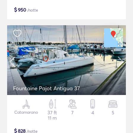
$
950
/notte
Fountaine Pajot Antigua 37
Catamarano
37 ft
7
4
5
11 m
$
828
/notte