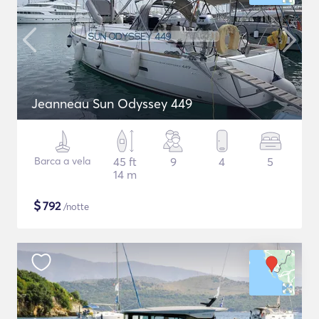
Jeanneau Sun Odyssey 449
Barca a vela
45 ft
9
4
5
14 m
$
792
/notte