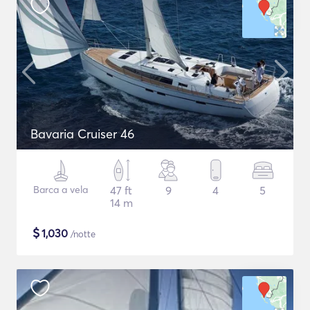
Bavaria Cruiser 46
Barca a vela
47 ft
9
4
5
14 m
$
1,030
/notte