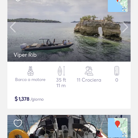
Viper Rib
Barca a motore
35 ft
11 Crociera
0
11 m
$
1,378
/giorno