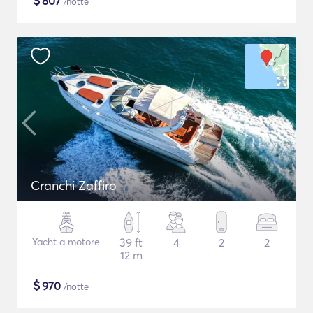
$
807
/notte
Cranchi Zaffiro
Yacht a motore
39 ft
4
2
2
12 m
$
970
/notte