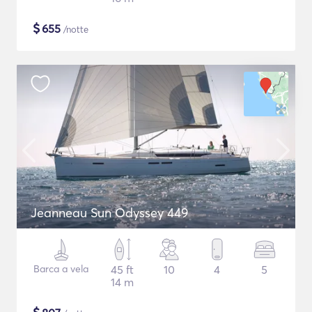
$
655
/notte
Jeanneau Sun Odyssey 449
Barca a vela
45 ft
10
4
5
14 m