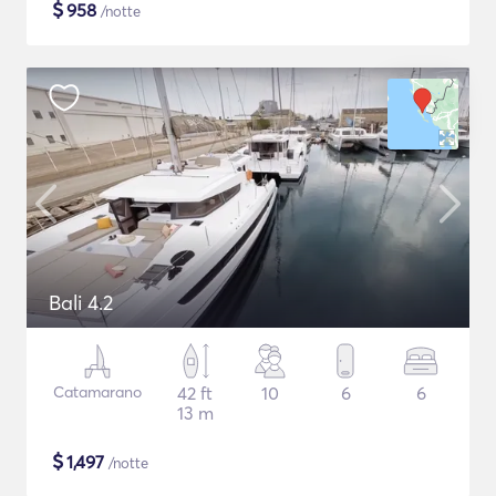
$
958
/notte
Bali 4.2
Catamarano
42 ft
10
6
6
13 m
$
1,497
/notte