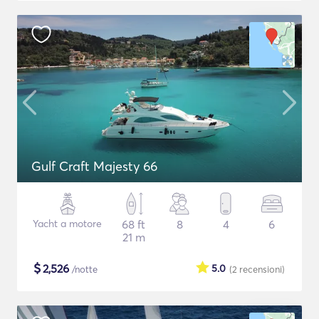
Gulf Craft Majesty 66
Yacht a motore
68 ft
8
4
6
21 m
$
2,526
5.0
/notte
(2
recensioni
)