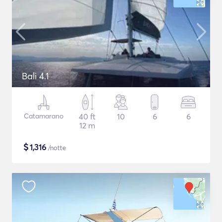
Bali 4.1
Catamarano
40 ft
10
6
6
12 m
$
1,316
/notte