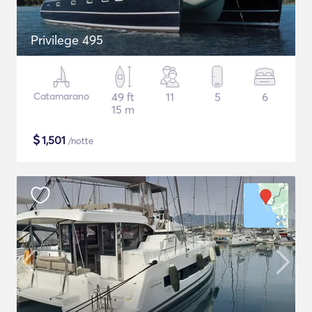
Privilege 495
Catamarano
49 ft
11
5
6
15 m
$
1,501
/notte