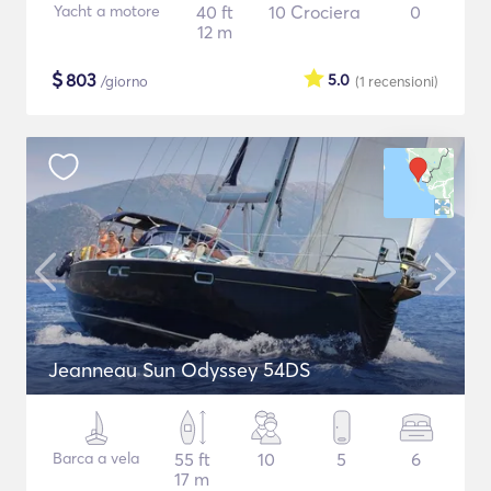
Yacht a motore
40 ft
10 Crociera
0
12 m
$
803
5.0
/giorno
(1
recensioni
)
Jeanneau Sun Odyssey 54DS
Barca a vela
55 ft
10
5
6
17 m