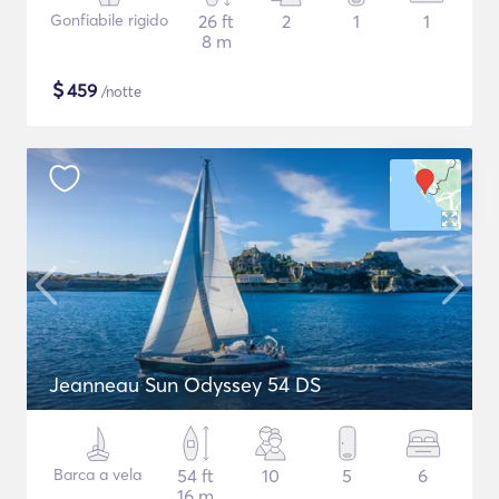
Gonfiabile rigido
26 ft
2
1
1
8 m
$
459
/notte
Jeanneau Sun Odyssey 54 DS
Barca a vela
54 ft
10
5
6
16 m