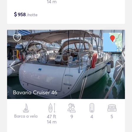
14 m
$
958
/notte
Bavaria Cruiser 46
Barca a vela
47 ft
9
4
5
14 m