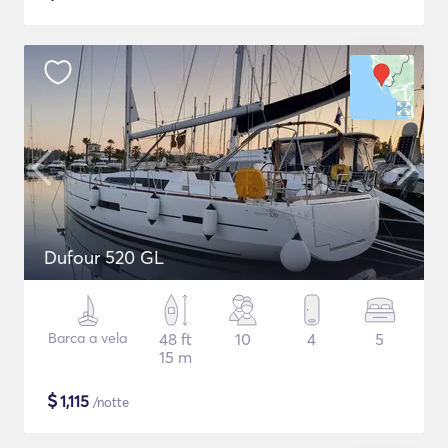
Dufour 520 GL
Barca a vela
48 ft
10
4
5
15 m
$
1,115
/notte