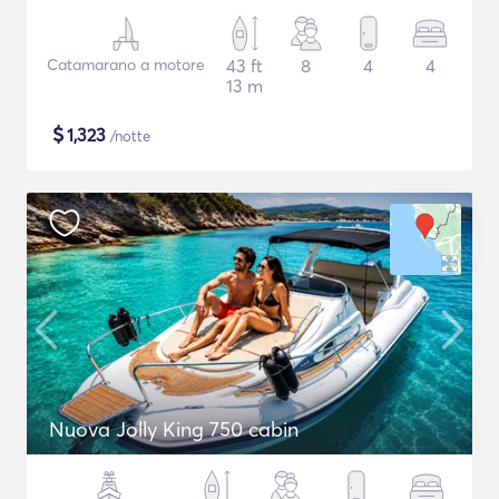
Catamarano a motore
43 ft
8
4
4
13 m
$
1,323
/notte
Nuova Jolly King 750 cabin