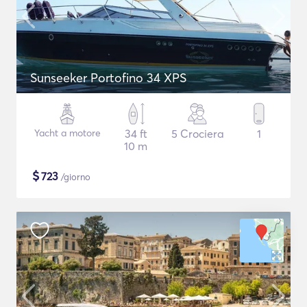
Sunseeker Portofino 34 XPS
Yacht a motore
34 ft
5 Crociera
1
10 m
$
723
/giorno