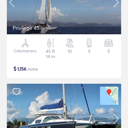
Privilege 45
Catamarano
45 ft
10
5
5
14 m
$
1,156
/notte