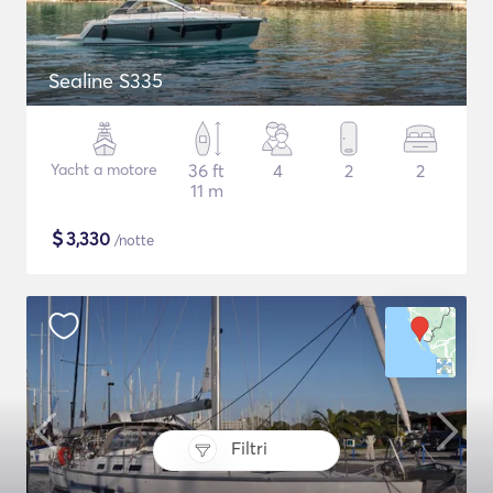
Sealine S335
Yacht a motore
36 ft
4
2
2
11 m
$
3,330
/notte
Filtri