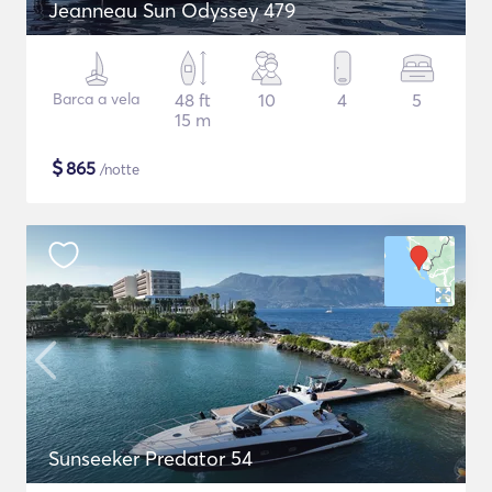
Jeanneau Sun Odyssey 479
Barca a vela
48 ft
10
4
5
15 m
$
865
/notte
Sunseeker Predator 54