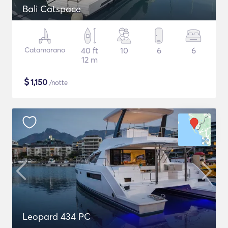
Bali Catspace
Catamarano
40 ft
10
6
6
12 m
$
1,150
/notte
Leopard 434 PC