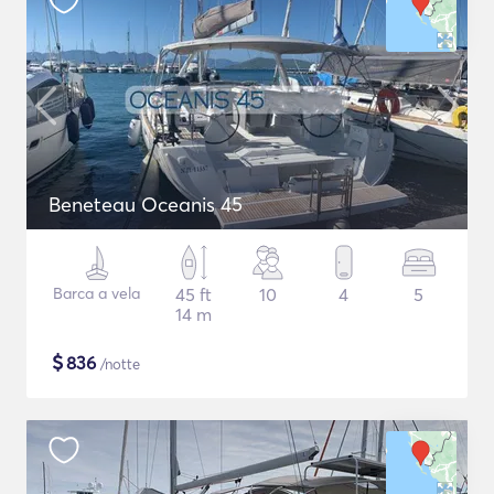
Beneteau Oceanis 45
Barca a vela
45 ft
10
4
5
14 m
$
836
/notte