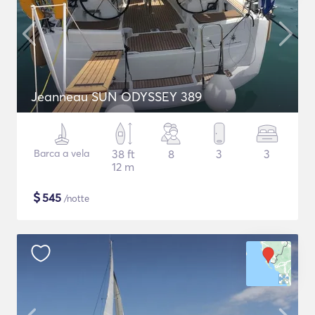
Jeanneau SUN ODYSSEY 389
Barca a vela
38 ft
8
3
3
12 m
$
545
/notte