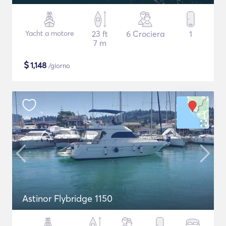
Yacht a motore
23 ft
6 Crociera
1
7 m
$
1,148
/giorno
Astinor Flybridge 1150