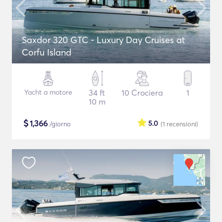
Saxdor 320 GTC - Luxury Day Cruises at
Corfu Island
Yacht a motore
34 ft
10 Crociera
1
10 m
$
1,366
5.0
/giorno
(1
recensioni
)