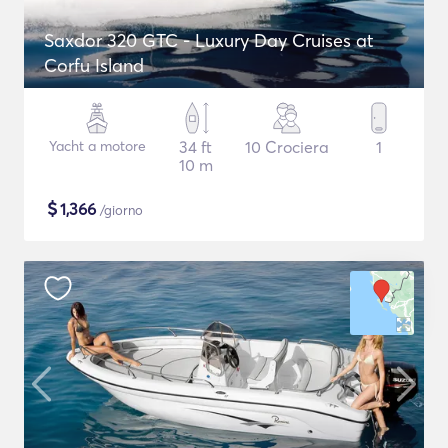
Saxdor 320 GTC - Luxury Day Cruises at
Corfu Island
Yacht a motore
34 ft
10 Crociera
1
10 m
$
1,366
/giorno