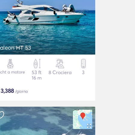
aleon HT 53
cht a motore
53 ft
8 Crociera
3
16 m
$
3,388
/giorno