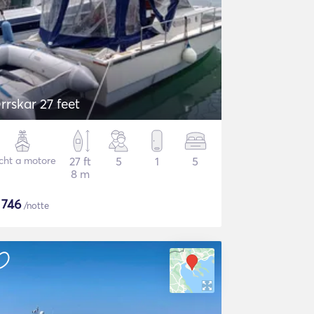
rrskar 27 feet
cht a motore
27 ft
5
1
5
8 m
$
746
/notte