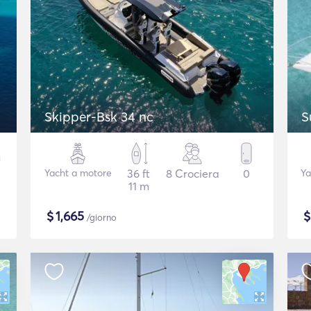
Skipper-Bsk 34 nc
S
Yacht a motore
36 ft
8 Crociera
0
Ya
11 m
$
1,665
/giorno