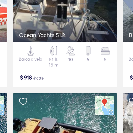
Ocean Yachts 51.2
B
Barca a vela
51 ft
10
5
5
Ba
16 m
$
918
/notte