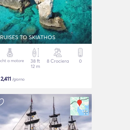
RUISES TO SKIATHOS
cht a motore
38 ft
8 Crociera
0
12 m
$
2,411
/giorno