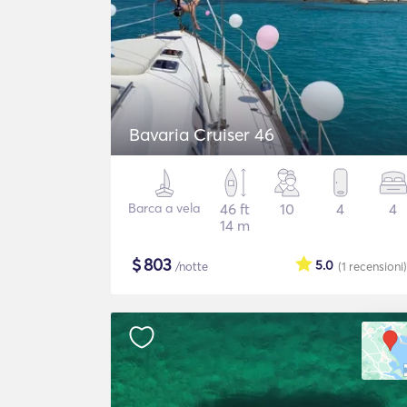
Bavaria Cruiser 46
Barca a vela
46 ft
10
4
4
14 m
$
803
5.0
/notte
(1
recensioni
)