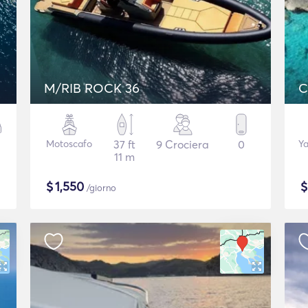
M/RIB ROCK 36
C
Motoscafo
37 ft
9 Crociera
0
Ya
11 m
$
1,550
/giorno