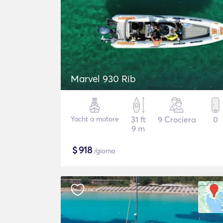
Marvel 930 Rib
Yacht a motore
31 ft
9 Crociera
0
9 m
$
918
/giorno