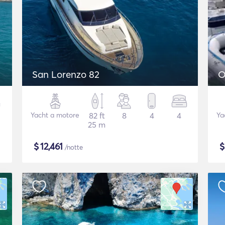
San Lorenzo 82
O
Yacht a motore
82 ft
8
4
4
Ya
25 m
$
12,461
/notte