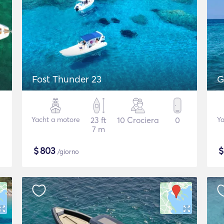
Fost Thunder 23
G
Yacht a motore
23 ft
10 Crociera
0
Ya
7 m
$
803
/giorno