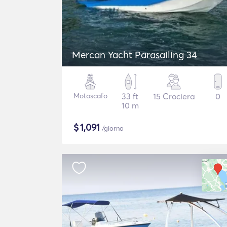
Mercan Yacht Parasailing 34
Motoscafo
33 ft
15 Crociera
0
10 m
$
1,091
/giorno