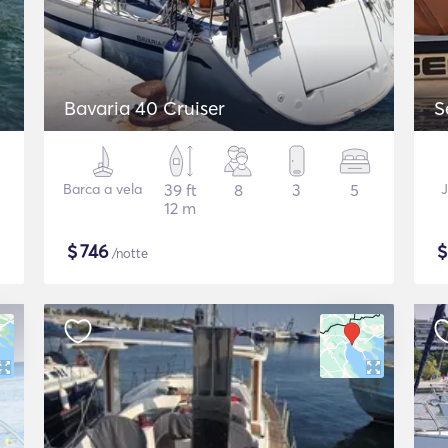
Bavaria 40 Cruiser
S
Barca a vela
39 ft
8
3
5
J
12 m
$
746
/notte