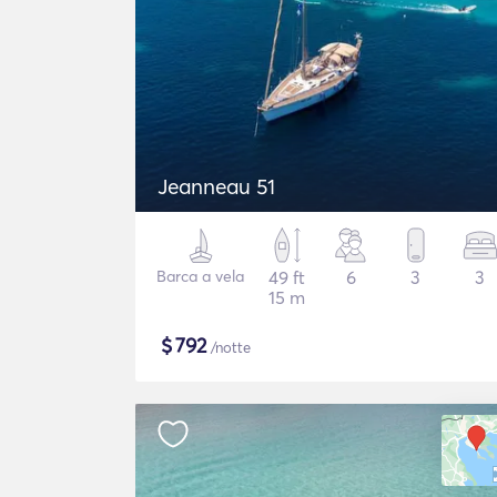
Jeanneau 51
Barca a vela
49 ft
6
3
3
15 m
$
792
/notte