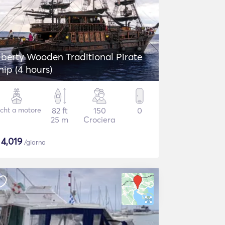
iberty Wooden Traditional Pirate
hip (4 hours)
cht a motore
82 ft
150
0
25 m
Crociera
$
4,019
/giorno