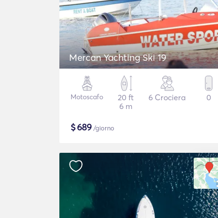
Mercan Yachting Ski 19
Motoscafo
20 ft
6 Crociera
0
6 m
$
689
/giorno