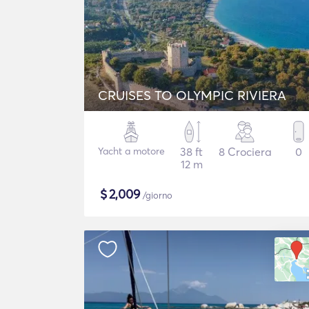
CRUISES TO OLYMPIC RIVIERA
Yacht a motore
38 ft
8 Crociera
0
12 m
$
2,009
/giorno