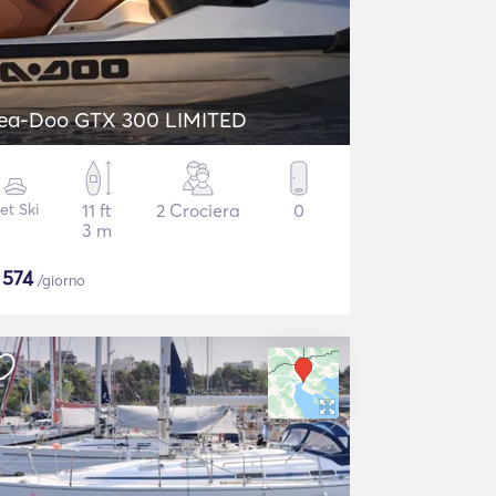
ea-Doo GTX 300 LIMITED
et Ski
11 ft
2 Crociera
0
3 m
$
574
/giorno