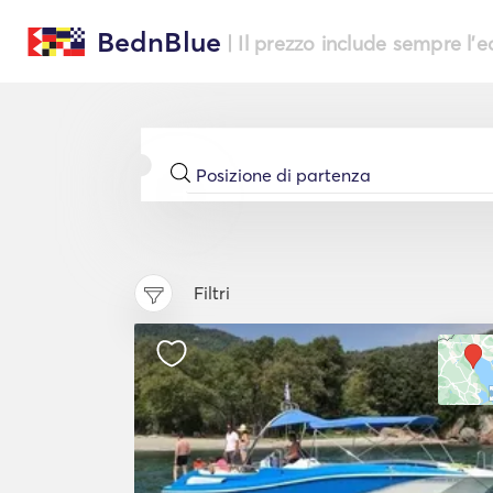
BednBlue
| Il prezzo include sempre l'
Filtri