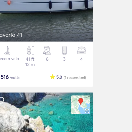
avaria 41
rca a vela
41 ft
8
3
4
12 m
$
516
5.0
/notte
(1
recensioni
)