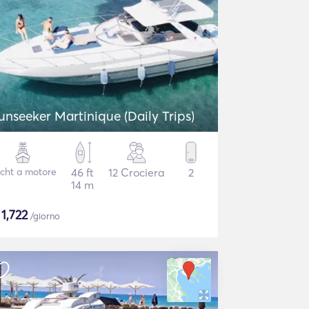
unseeker Martinique (Daily Trips)
cht a motore
46 ft
12 Crociera
2
14 m
$
1,722
/giorno