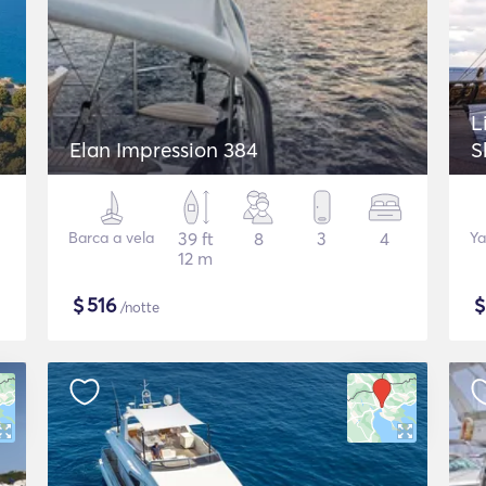
L
Elan Impression 384
S
Barca a vela
39 ft
8
3
4
Ya
12 m
$
516
/notte