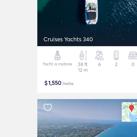
Cruises Yachts 340
Yacht a motore
38 ft
6
2
0
12 m
$
1,550
/notte