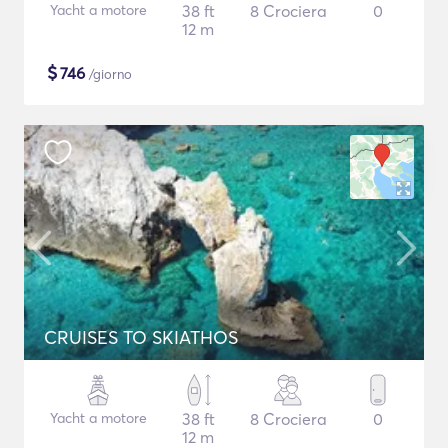
Yacht a motore
38 ft
8 Crociera
0
12 m
$
746
/giorno
CRUISES TO SKIATHOS
Yacht a motore
38 ft
8 Crociera
0
12 m