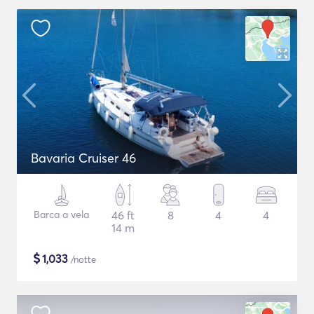
Bavaria Cruiser 46
Barca a vela
46 ft
8
4
4
14 m
$
1,033
/notte