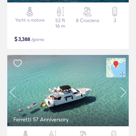
Yacht a motore
53 ft
8 Crociera
3
16 m
$
3,388
/giorno
Ferretti 57 Anniversary