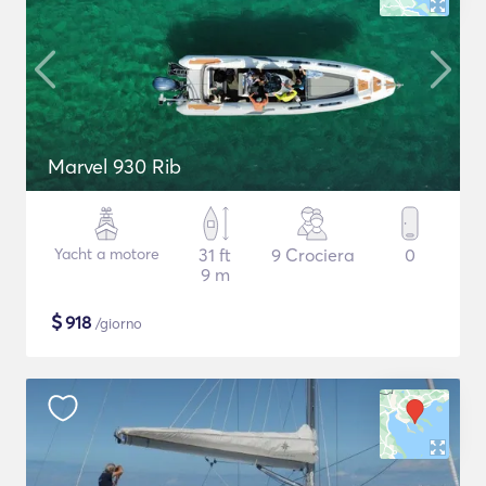
Marvel 930 Rib
Yacht a motore
31 ft
9 Crociera
0
9 m
$
918
/giorno