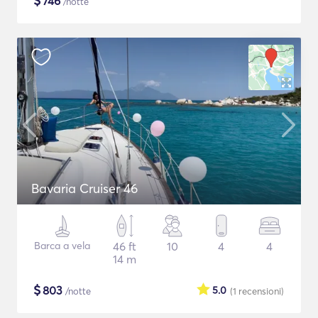
$
746
/notte
Bavaria Cruiser 46
Barca a vela
46 ft
10
4
4
14 m
$
803
5.0
/notte
(1
recensioni
)