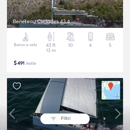
Beneteau Cyclades 43.4
Barca a vela
43 ft
10
4
5
13 m
$
491
/notte
Filtri