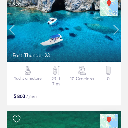
Fost Thunder 23
Yacht a motore
23 ft
10 Crociera
0
7 m
$
803
/giorno