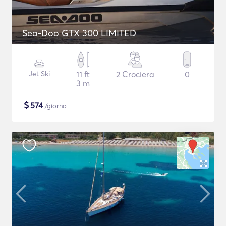
Sea-Doo GTX 300 LIMITED
Jet Ski
11 ft
2 Crociera
0
3 m
$
574
/giorno