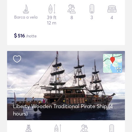
Barca a vela
39 ft
8
3
4
12 m
$
516
/notte
Liberty Wooden Traditional Pirate Ship (4
hours)