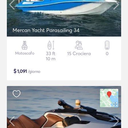
Mercan Yacht Parasailing 34
Motoscafo
33 ft
15 Crociera
0
10 m
$
1,091
/giorno