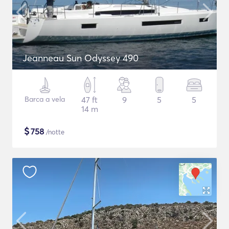
Jeanneau Sun Odyssey 490
Barca a vela
47 ft
9
5
5
14 m
$
758
/notte