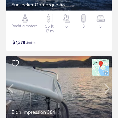
Sunseeker Gamarque 55
Yacht a motore
55 ft
6
3
5
17 m
$
1,378
/notte
Elan Impression 384