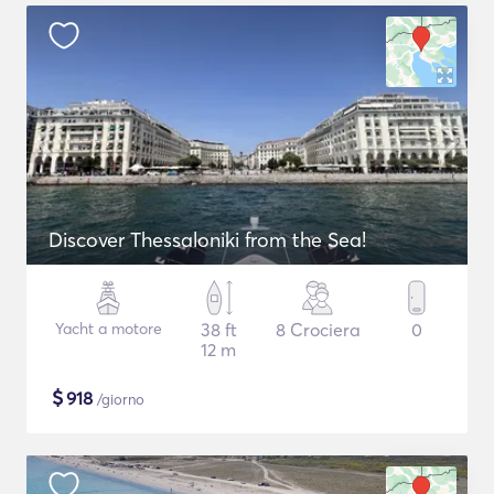
Discover Thessaloniki from the Sea!
Yacht a motore
38 ft
8 Crociera
0
12 m
$
918
/giorno