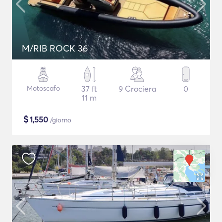
M/RIB ROCK 36
Motoscafo
37 ft
9 Crociera
0
11 m
$
1,550
/giorno