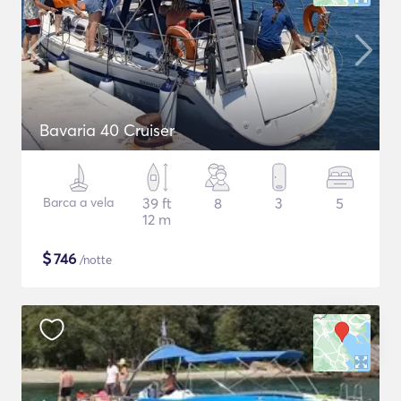
Bavaria 40 Cruiser
Barca a vela
39 ft
8
3
5
12 m
$
746
/notte