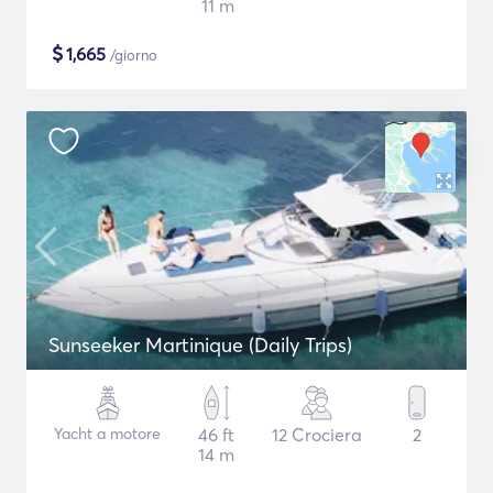
11 m
$
1,665
/giorno
Sunseeker Martinique (Daily Trips)
Yacht a motore
46 ft
12 Crociera
2
14 m