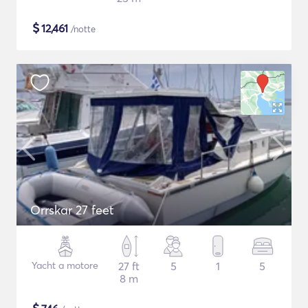
$
12,461
/notte
Orrskar 27 feet
Yacht a motore
27 ft
5
1
5
8 m