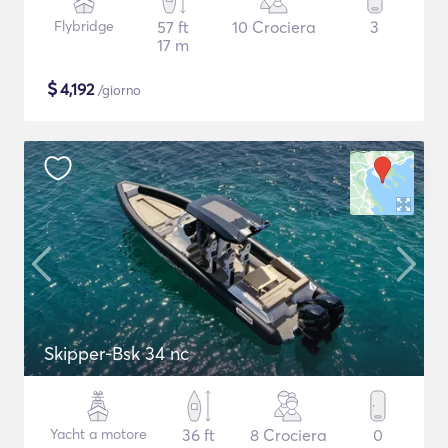
Flybridge
57 ft
10 Crociera
3
17 m
$
4,192
/giorno
Skipper-Bsk 34 nc
Yacht a motore
36 ft
8 Crociera
0