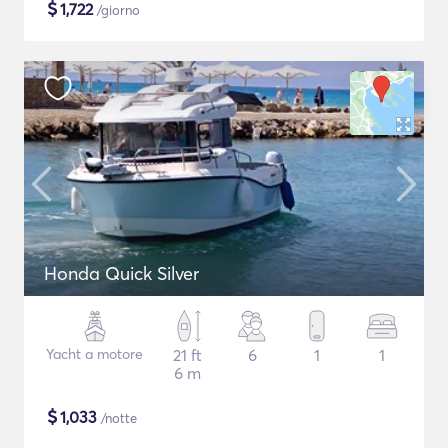
$
1,722
/giorno
Honda Quick Silver
Yacht a motore
21 ft
6
1
1
6 m
$
1,033
/notte