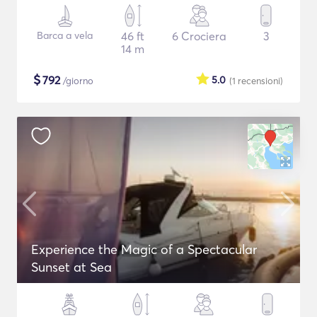
Barca a vela
46 ft
6 Crociera
3
14 m
$
792
5.0
/giorno
(1
recensioni
)
Experience the Magic of a Spectacular
Sunset at Sea