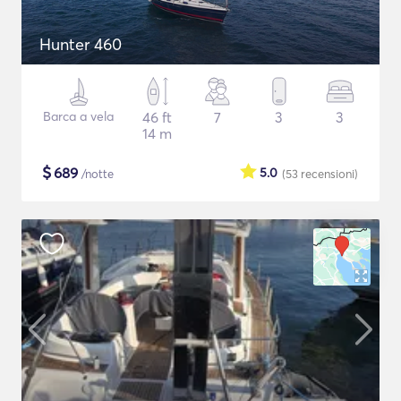
Hunter 460
Barca a vela
46 ft
7
3
3
14 m
$
689
5.0
/notte
(53
recensioni
)