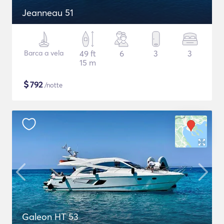
Jeanneau 51
Barca a vela
49 ft
6
3
3
15 m
$
792
/notte
Galeon HT 53