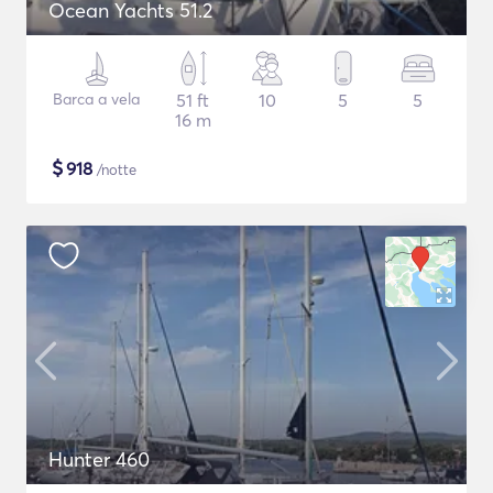
Ocean Yachts 51.2
Barca a vela
51 ft
10
5
5
16 m
$
918
/notte
Hunter 460