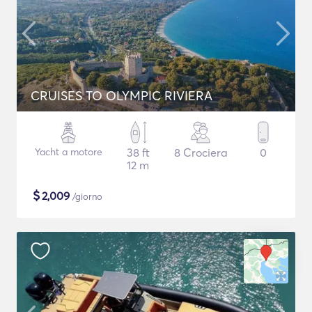
CRUISES TO OLYMPIC RIVIERA
Yacht a motore
38 ft
8 Crociera
0
12 m
$
2,009
/giorno