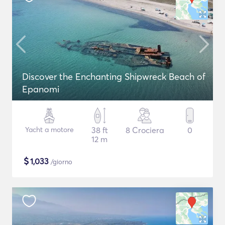
Discover the Enchanting Shipwreck Beach of
Epanomi
Yacht a motore
38 ft
8 Crociera
0
12 m
$
1,033
/giorno