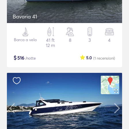
Bavaria 41
Barca a vela
41 ft
8
3
4
12 m
$
516
5.0
/notte
(1
recensioni
)