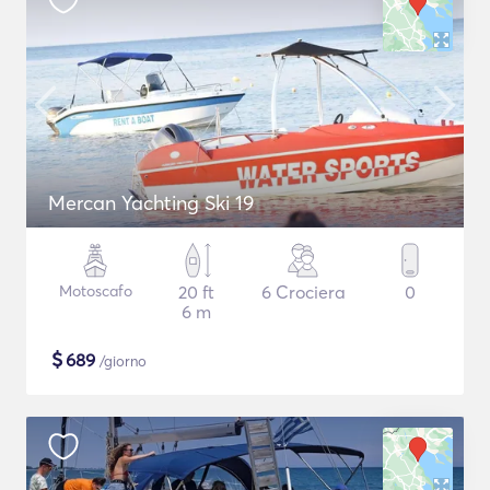
Mercan Yachting Ski 19
Motoscafo
20 ft
6 Crociera
0
6 m
$
689
/giorno