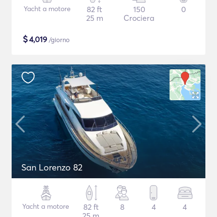
Yacht a motore
82 ft
150
0
25 m
Crociera
$
4,019
/giorno
San Lorenzo 82
Yacht a motore
82 ft
8
4
4
25 m