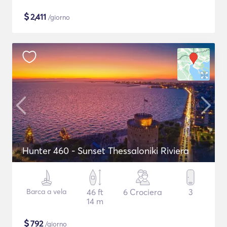
$
2,411
/giorno
Hunter 460 - Sunset Thessaloniki Riviera
Barca a vela
46 ft
6 Crociera
3
14 m
$
792
/giorno