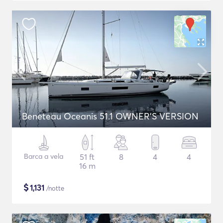
Beneteau Oceanis 51.1 OWNER'S VERSION
Barca a vela
51 ft
8
4
4
16 m
$
1,131
/notte