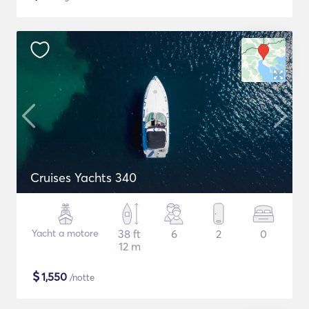
Cruises Yachts 340
Yacht a motore
38 ft
6
2
0
12 m
$
1,550
/notte