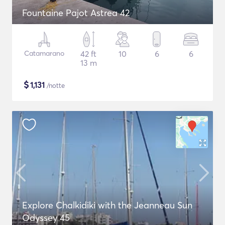
Fountaine Pajot Astrea 42
Catamarano
42 ft
10
6
6
13 m
$
1,131
/notte
Explore Chalkidiki with the Jeanneau Sun
Odyssey 45