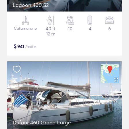
Lagoon 400 S2
Catamarano
40 ft
10
4
6
12 m
$
941
/notte
Dufour 460 Grand Large