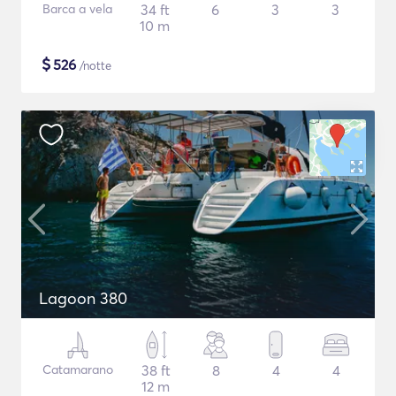
Barca a vela
34 ft
6
3
3
10 m
$
526
/notte
Lagoon 380
Catamarano
38 ft
8
4
4
12 m