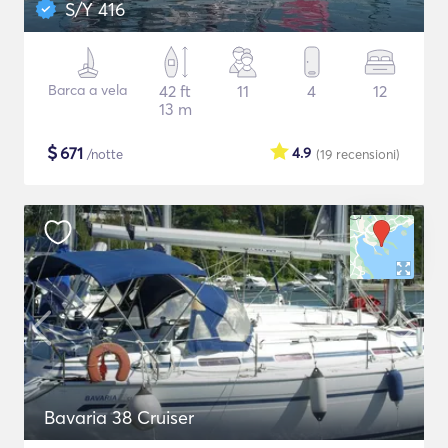
S/Y 416
Barca a vela
42 ft
11
4
12
13 m
$
671
4.9
/notte
(19
recensioni
)
Bavaria 38 Cruiser