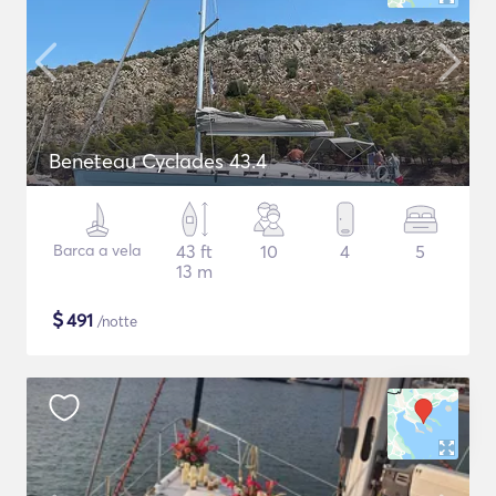
Beneteau Cyclades 43.4
Barca a vela
43 ft
10
4
5
13 m
$
491
/notte