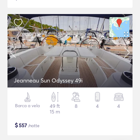
Jeanneau Sun Odyssey 49i
Barca a vela
49 ft
8
4
4
15 m
$
557
/notte