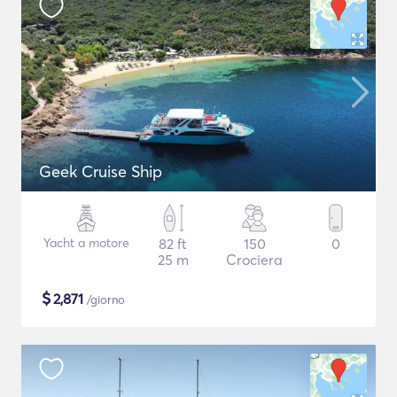
Geek Cruise Ship
Yacht a motore
82 ft
150
0
25 m
Crociera
$
2,871
/giorno