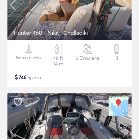
Hunter 460 - Nikiti, Chalkidiki
Barca a vela
46 ft
6 Crociera
3
14 m
$
746
/giorno