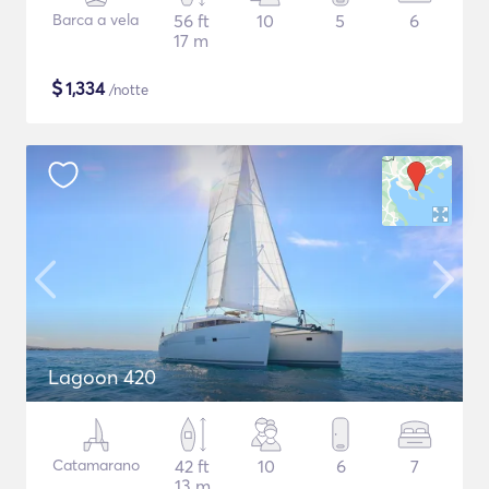
Barca a vela
56 ft
10
5
6
17 m
$
1,334
/notte
Lagoon 420
Catamarano
42 ft
10
6
7
13 m