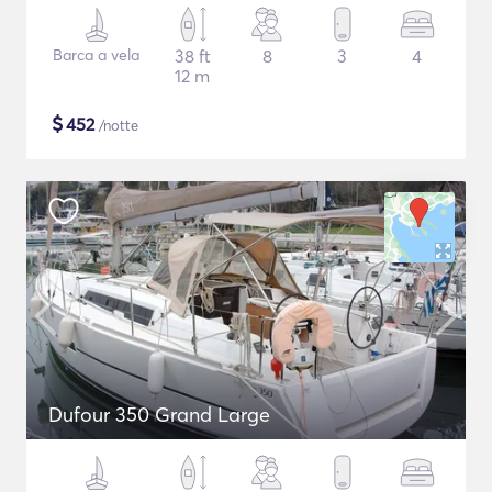
Barca a vela
38 ft
8
3
4
12 m
$
452
/notte
Dufour 350 Grand Large