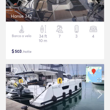
Hanse 342
Barca a vela
34 ft
7
3
4
10 m
$
503
/notte