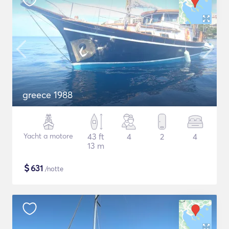
greece 1988
Yacht a motore
43 ft
4
2
4
13 m
$
631
/notte