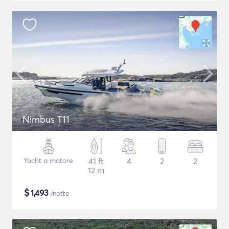
Nimbus T11
Yacht a motore
41 ft
4
2
2
12 m
$
1,493
/notte