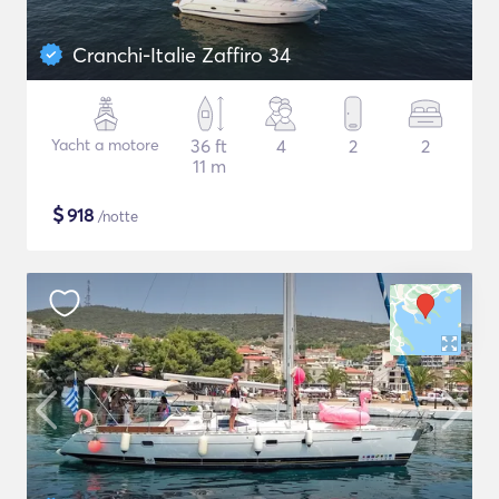
Cranchi-Italie Zaffiro 34
Yacht a motore
36 ft
4
2
2
11 m
$
918
/notte