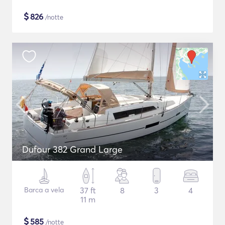
$
826
/notte
Dufour 382 Grand Large
Barca a vela
37 ft
8
3
4
11 m
$
585
/notte