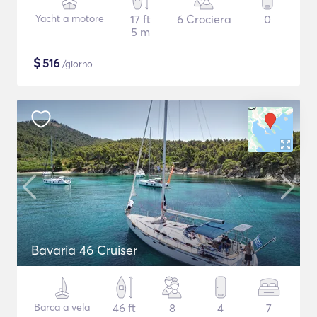
Yacht a motore
17 ft
6 Crociera
0
5 m
$
516
/giorno
Bavaria 46 Cruiser
Barca a vela
46 ft
8
4
7