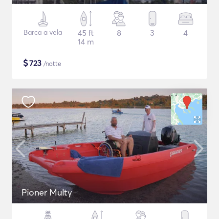
Barca a vela
45 ft
8
3
4
14 m
$
723
/notte
Pioner Multy