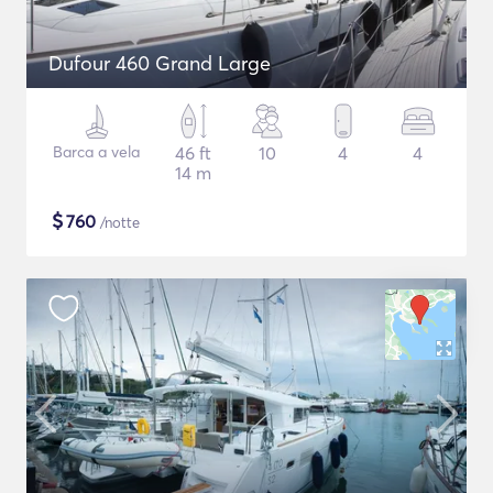
Dufour 460 Grand Large
Barca a vela
46 ft
10
4
4
14 m
$
760
/notte