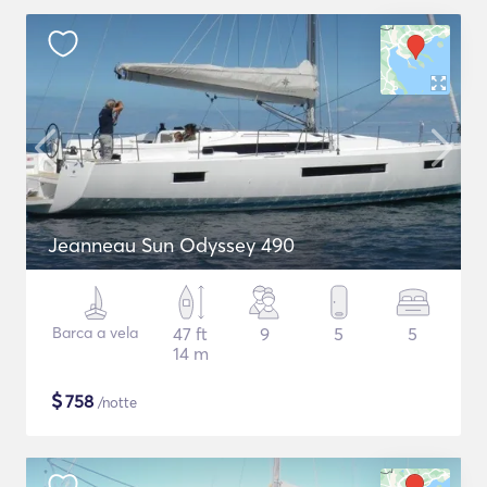
Jeanneau Sun Odyssey 490
Barca a vela
47 ft
9
5
5
14 m
$
758
/notte