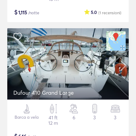
$
1,115
5.0
/notte
(1
recensioni
)
Dufour 410 Grand Large
Barca a vela
41 ft
6
3
3
12 m