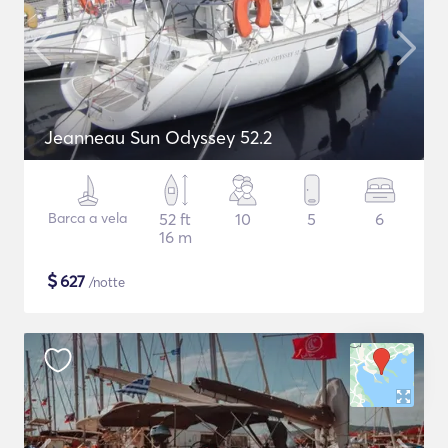
Jeanneau Sun Odyssey 52.2
Barca a vela
52 ft
10
5
6
16 m
$
627
/notte