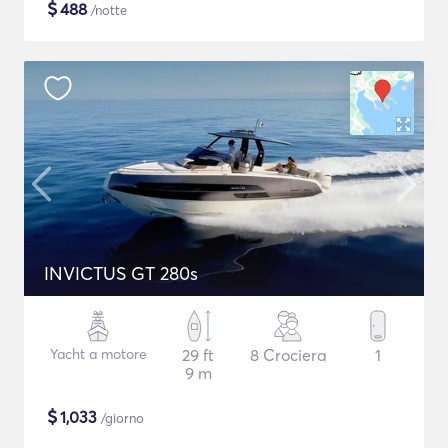
$
488
/notte
INVICTUS GT 280s
Yacht a motore
29 ft
8 Crociera
1
9 m
$
1,033
/giorno