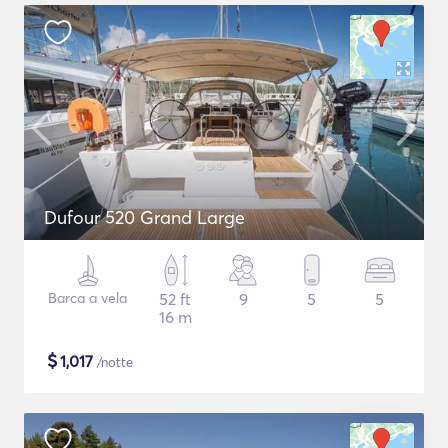
Dufour 520 Grand Large
Barca a vela
52 ft
9
5
5
16 m
$
1,017
/notte