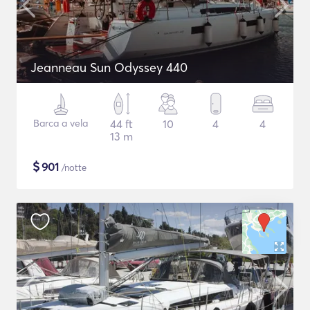
Jeanneau Sun Odyssey 440
Barca a vela
44 ft
10
4
4
13 m
$
901
/notte