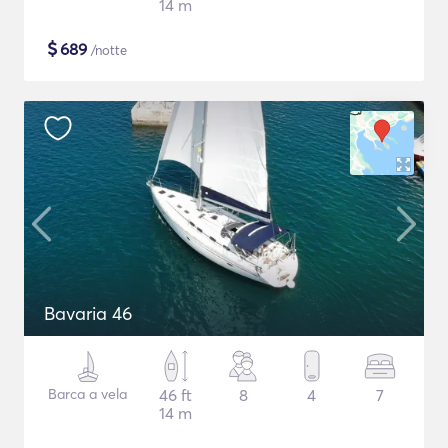
14 m
$
689
/notte
Bavaria 46
Barca a vela
46 ft
8
4
7
14 m