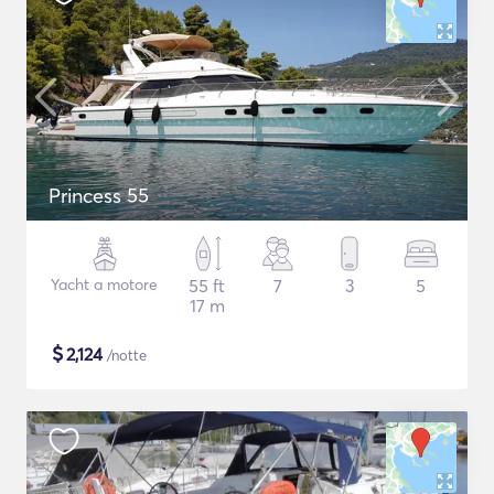
Princess 55
Yacht a motore
55 ft
7
3
5
17 m
$
2,124
/notte