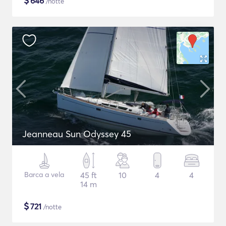
$
646
/notte
Jeanneau Sun Odyssey 45
Barca a vela
45 ft
10
4
4
14 m
$
721
/notte