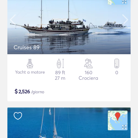
Cruises 89
Yacht a motore
89 ft
160
0
27 m
Crociera
$
2,526
/giorno