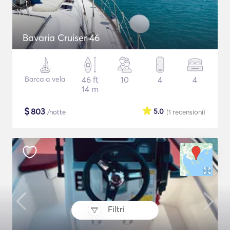
Bavaria Cruiser 46
Barca a vela
46 ft
10
4
4
14 m
$
803
5.0
/notte
(1
recensioni
)
Filtri