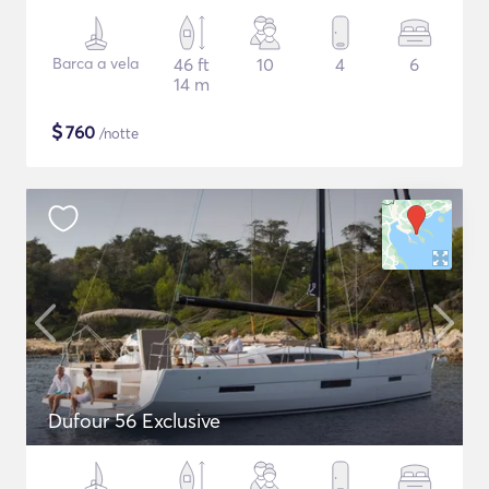
Barca a vela
46 ft
10
4
6
14 m
$
760
/notte
Dufour 56 Exclusive