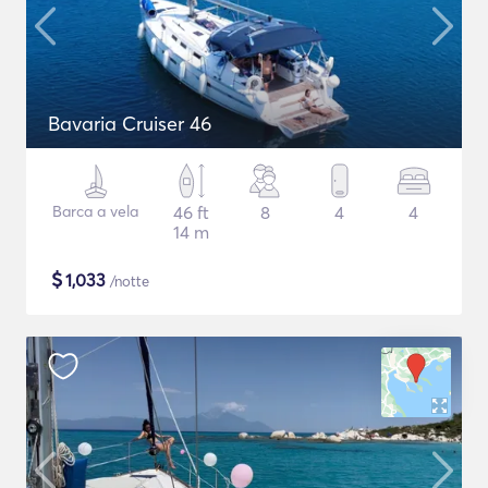
Bavaria Cruiser 46
Barca a vela
46 ft
8
4
4
14 m
$
1,033
/notte