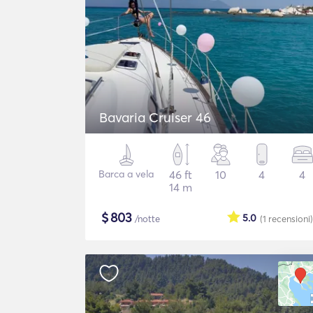
Bavaria Cruiser 46
Barca a vela
46 ft
10
4
4
14 m
$
803
5.0
/notte
(1
recensioni
)