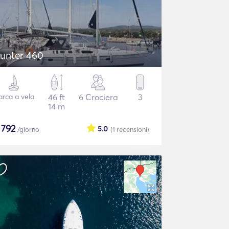
unter 460
arca a vela
46 ft
6 Crociera
3
14 m
$
792
5.0
/giorno
(1
recensioni
)