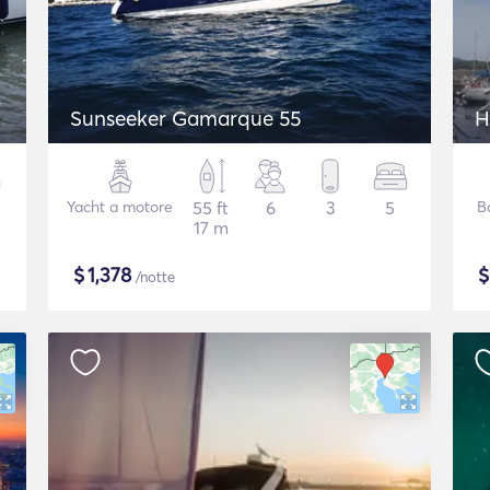
Sunseeker Gamarque 55
H
Yacht a motore
55 ft
6
3
5
B
17 m
$
1,378
/notte