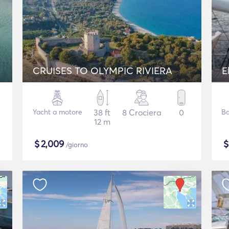
k
CRUISES TO OLYMPIC RIVIERA
E
Yacht a motore
38 ft
8 Crociera
0
Ba
12 m
$
2,009
/giorno