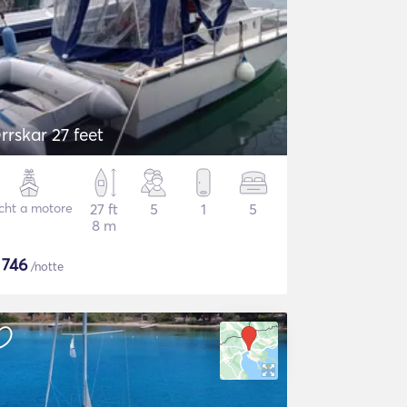
rrskar 27 feet
cht a motore
27 ft
5
1
5
8 m
$
746
/notte