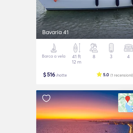
Bavaria 41
Barca a vela
41 ft
8
3
4
12 m
$
516
5.0
/notte
(1
recensioni
)