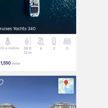
ruises Yachts 340
cht a motore
38 ft
6
2
0
12 m
$
1,550
/notte