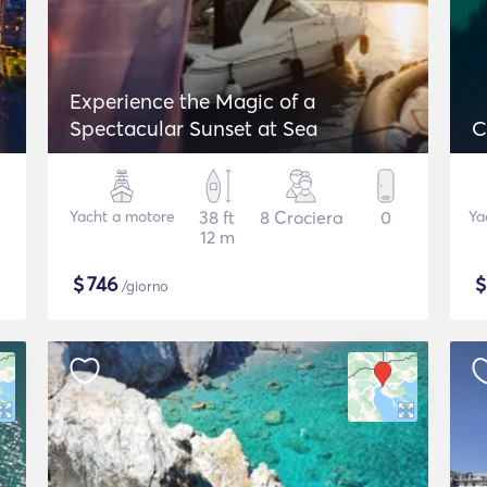
Experience the Magic of a
Spectacular Sunset at Sea
C
Yacht a motore
38 ft
8 Crociera
0
Ya
12 m
$
746
/giorno