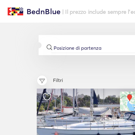
BednBlue
| Il prezzo include sempre l'
Filtri