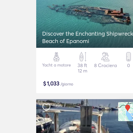
Discover the Enchanting Shipwrec
Beach of Epanomi
Yacht a motore
38 ft
8 Crociera
0
12 m
$
1,033
/giorno