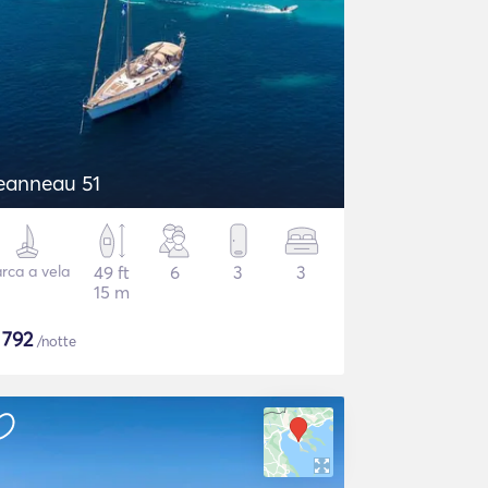
eanneau 51
rca a vela
49 ft
6
3
3
15 m
$
792
/notte