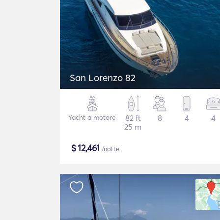
San Lorenzo 82
Yacht a motore
82 ft
8
4
4
25 m
$
12,461
/notte