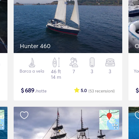
Hunter 460
O
Barca a vela
46 ft
7
3
3
Ya
14 m
$
689
5.0
/notte
(53
recensioni
)