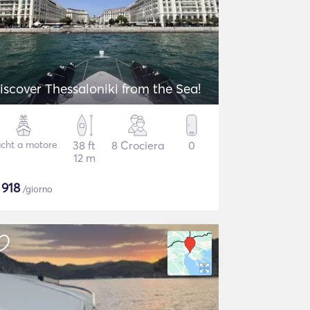
iscover Thessaloniki from the Sea!
cht a motore
38 ft
8 Crociera
0
12 m
$
918
/giorno