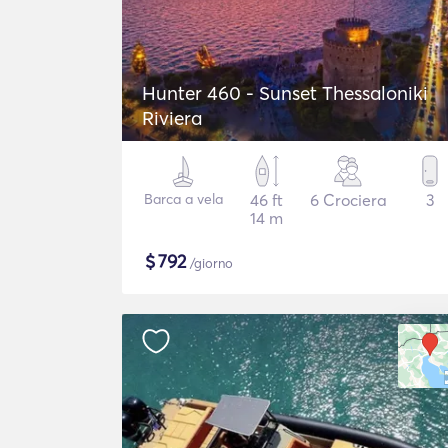
Hunter 460 - Sunset Thessaloniki
Riviera
Barca a vela
46 ft
6 Crociera
3
14 m
$
792
/giorno