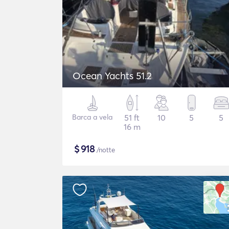
Ocean Yachts 51.2
Barca a vela
51 ft
10
5
5
16 m
$
918
/notte