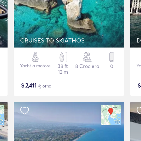
CRUISES TO SKIATHOS
D
Yacht a motore
38 ft
8 Crociera
0
Ya
12 m
$
2,411
/giorno