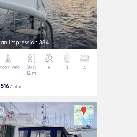
lan Impression 384
rca a vela
39 ft
8
3
4
12 m
$
516
/notte