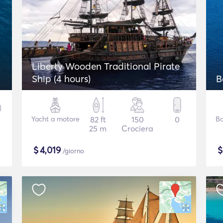
Liberty Wooden Traditional Pirate
Ship (4 hours)
B
Yacht a motore
82 ft
150
0
Ba
25 m
Crociera
$
4,019
/giorno