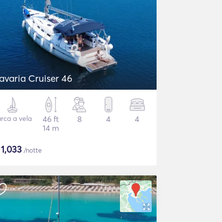
avaria Cruiser 46
rca a vela
46 ft
8
4
4
14 m
$
1,033
/notte