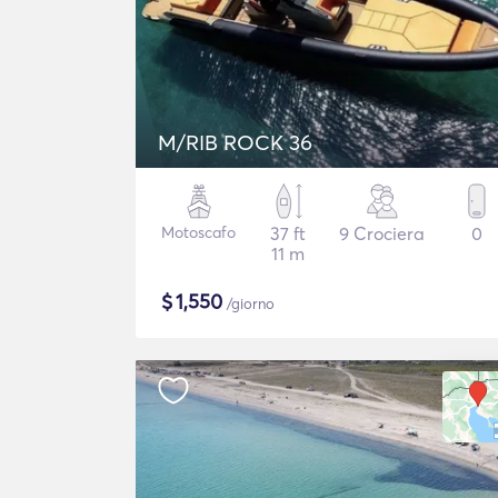
M/RIB ROCK 36
Motoscafo
37 ft
9 Crociera
0
11 m
$
1,550
/giorno