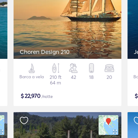
Choren Design 210
J
Barca a vela
210 ft
42
18
20
Ba
64 m
$
22,970
/notte