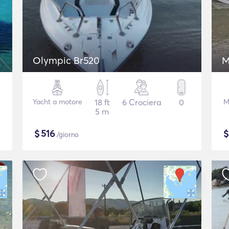
Olympic Br520
M
Yacht a motore
18 ft
6 Crociera
0
M
5 m
$
516
/giorno