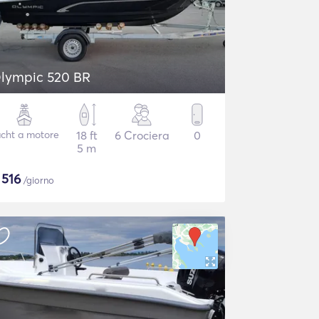
lympic 520 BR
cht a motore
18 ft
6 Crociera
0
5 m
$
516
/giorno