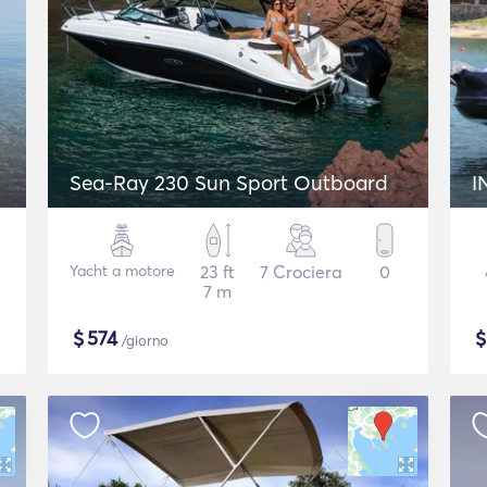
Sea-Ray 230 Sun Sport Outboard
I
Yacht a motore
23 ft
7 Crociera
0
7 m
$
574
/giorno