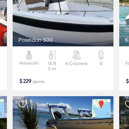
Poseidon 500
Motoscafo
15 ft
6 Crociera
0
Ya
5 m
$
229
/giorno