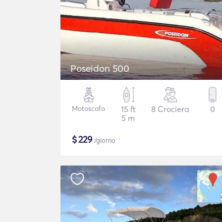
Poseidon 500
Motoscafo
15 ft
8 Crociera
0
5 m
$
229
/giorno