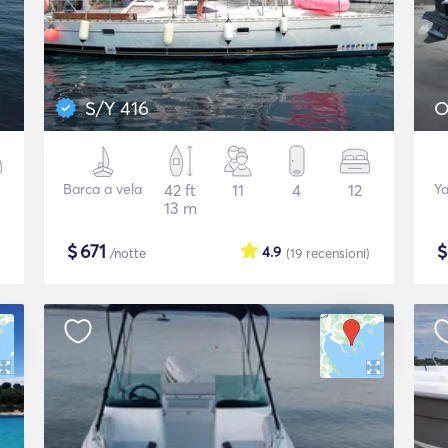
S/Y 416
O
Barca a vela
42 ft
11
4
12
Ya
13 m
$
671
4.9
/notte
(19
recensioni
)