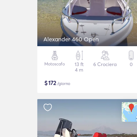
Alexander 460 Open
Motoscafo
13 ft
6 Crociera
0
4 m
$
172
/giorno