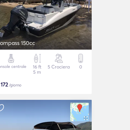
ompass 150cc
nsole centrale
16 ft
5 Crociera
0
5 m
$
172
/giorno