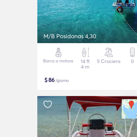
M/B Posidonas 4,30
Barca a motore
14 ft
5 Crociera
0
4 m
$
86
/giorno