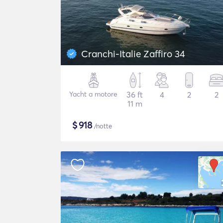
Cranchi-Italie Zaffiro 34
Yacht a motore
36 ft
4
2
2
11 m
$
918
/notte