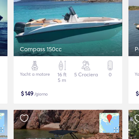
Compass 150cc
P
Yacht a motore
16 ft
5 Crociera
0
Ya
5 m
$
149
/giorno