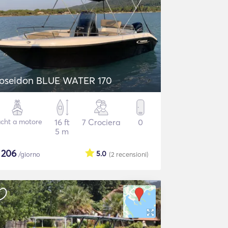
oseidon BLUE WATER 170
cht a motore
16 ft
7 Crociera
0
5 m
$
206
5.0
/giorno
(2
recensioni
)