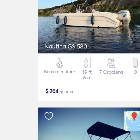
Nautica GS 580
Barca a motore
19 ft
7 Crociera
0
6 m
$
264
/giorno