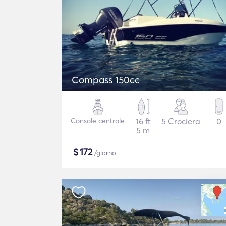
Compass 150cc
Console centrale
16 ft
5 Crociera
0
5 m
$
172
/giorno