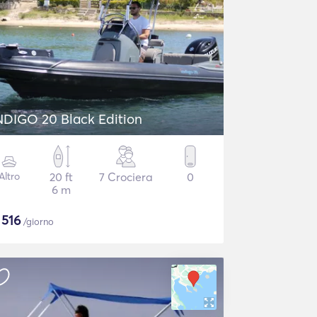
NDIGO 20 Black Edition
Altro
20 ft
7 Crociera
0
6 m
$
516
/giorno