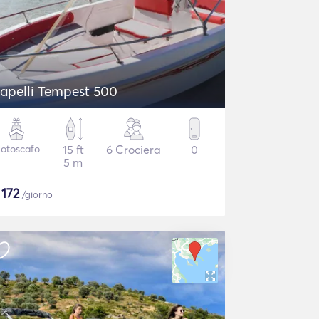
apelli Tempest 500
otoscafo
15 ft
6 Crociera
0
5 m
$
172
/giorno