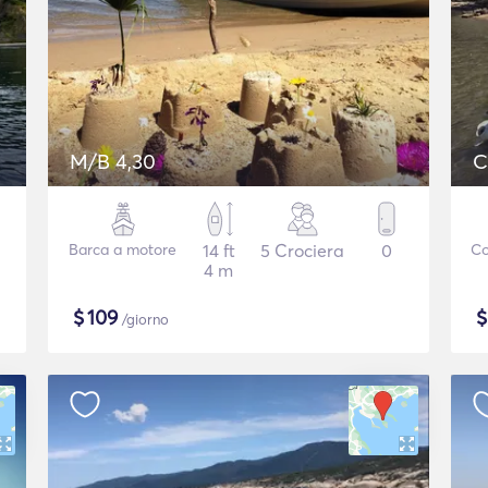
M/B 4,30
C
Barca a motore
14 ft
5 Crociera
0
Co
4 m
$
109
/giorno