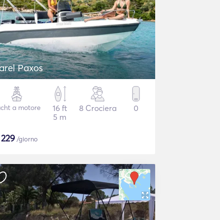
Karel Paxos
cht a motore
16 ft
8 Crociera
0
5 m
$
229
/giorno