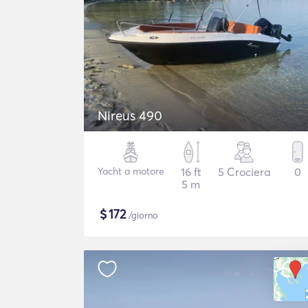
Nireus 490
Yacht a motore
16 ft
5 Crociera
0
5 m
$
172
/giorno