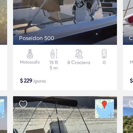
Poseidon 500
C
Motoscafo
15 ft
8 Crociera
0
M
5 m
$
229
/giorno