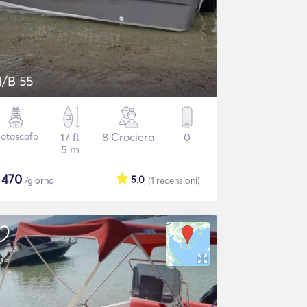
/B 55
otoscafo
17 ft
8 Crociera
0
5 m
$
470
5.0
/giorno
(1
recensioni
)