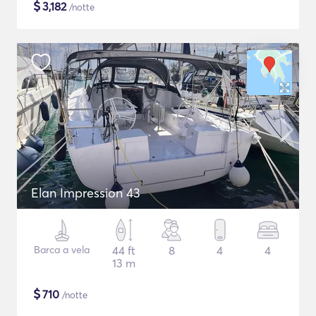
$
3,182
/notte
Elan Impression 43
Barca a vela
44 ft
8
4
4
13 m
$
710
/notte