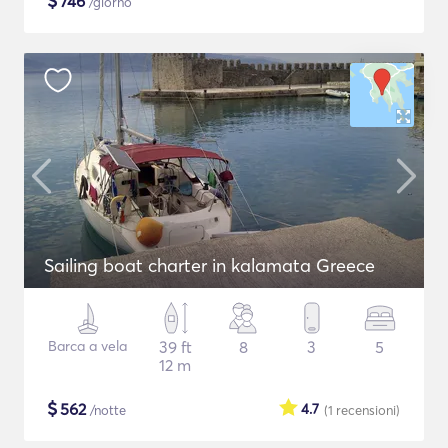
$
746
/giorno
Sailing boat charter in kalamata Greece
Barca a vela
39 ft
8
3
5
12 m
$
562
4.7
/notte
(1
recensioni
)