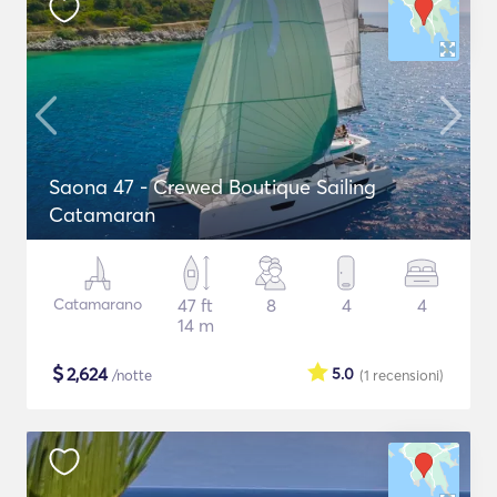
Saona 47 - Crewed Boutique Sailing
Catamaran
Catamarano
47 ft
8
4
4
14 m
$
2,624
5.0
/notte
(1
recensioni
)