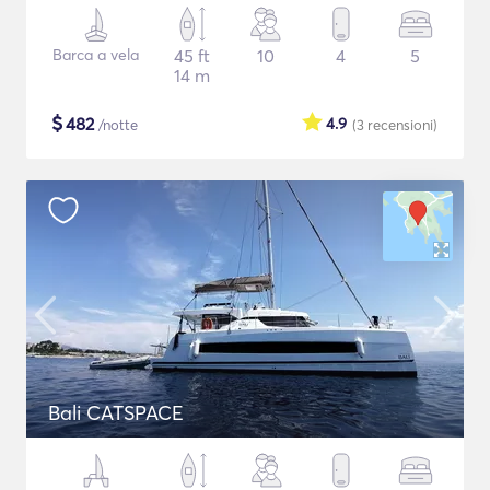
Barca a vela
45 ft
10
4
5
14 m
$
482
4.9
/notte
(3
recensioni
)
Bali CATSPACE