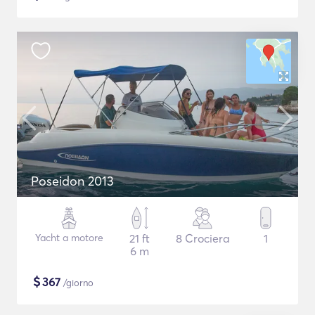
Poseidon 2013
Yacht a motore
21 ft
8 Crociera
1
6 m
$
367
/giorno