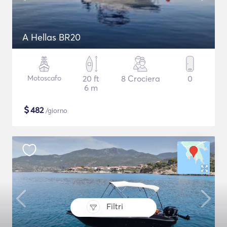
A Hellas BR20
Motoscafo
20 ft
8 Crociera
0
6 m
$
482
/giorno
Filtri