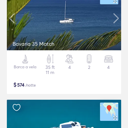
Bavaria 35 Match
Barca a vela
35 ft
4
2
4
11 m
$
574
/notte