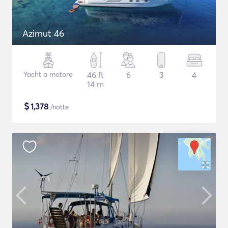
Azimut 46
Yacht a motore
46 ft
6
3
4
14 m
$
1,378
/notte