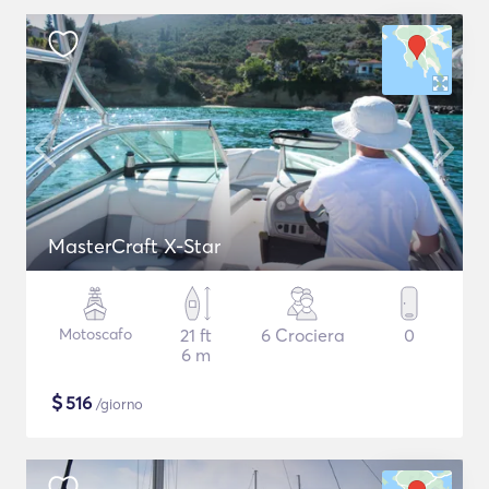
MasterCraft X-Star
Motoscafo
21 ft
6 Crociera
0
6 m
$
516
/giorno