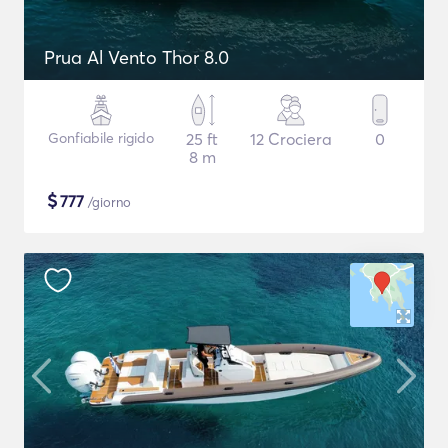
Prua Al Vento Thor 8.0
Gonfiabile rigido
25 ft
12 Crociera
0
8 m
$
777
/giorno