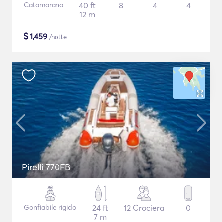
Catamarano
40 ft
8
4
4
12 m
$
1,459
/notte
Pirelli 770FB
Gonfiabile rigido
24 ft
12 Crociera
0
7 m