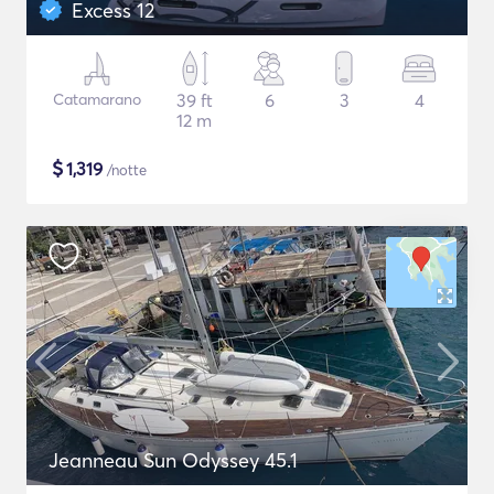
Excess 12
Catamarano
39 ft
6
3
4
12 m
$
1,319
/notte
Jeanneau Sun Odyssey 45.1