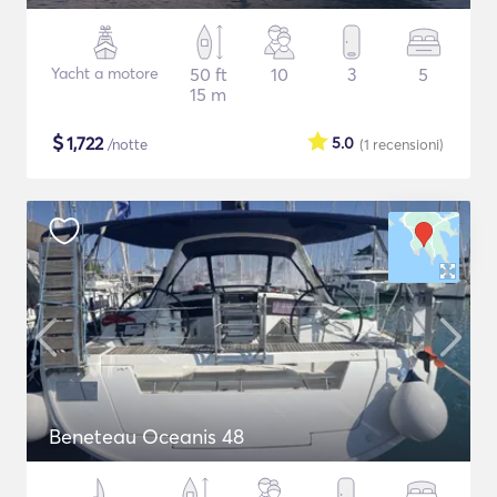
Yacht a motore
50 ft
10
3
5
15 m
$
1,722
5.0
/notte
(1
recensioni
)
Beneteau Oceanis 48