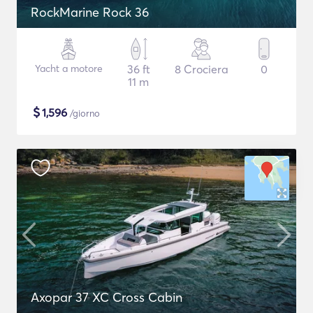
RockMarine Rock 36
Yacht a motore
36 ft
8 Crociera
0
11 m
$
1,596
/giorno
Axopar 37 XC Cross Cabin