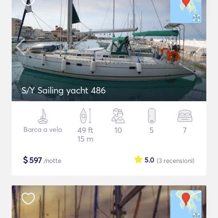
S/Y Sailing yacht 486
Barca a vela
49 ft
10
5
7
15 m
$
597
5.0
/notte
(3
recensioni
)