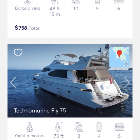
Barca a vela
48 ft
10
5
6
15 m
$
758
/notte
Technomarine Fly 75
Yacht a motore
73 ft
8
4
6