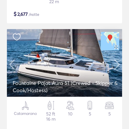
22 m
$
2,677
/notte
Fountaine Pajot Aura 51 (Crewed - Skipper &
Cook/Hostess)
Catamarano
52 ft
10
5
5
16 m