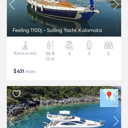
Feeling 1100j - Sailing Yacht Kalamata
Barca a vela
38 ft
6
3
3
12 m
$
631
/notte