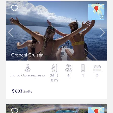
Cranchi Cruiser
Incrociatore espresso
26 ft
6
1
2
8 m
$
803
/notte