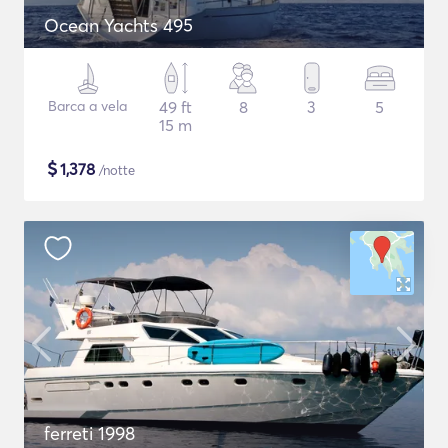
Ocean Yachts 495
Barca a vela
49 ft
8
3
5
15 m
$
1,378
/notte
ferreti 1998