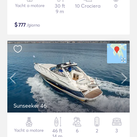
Yacht a motore
30 ft
10 Crociera
0
9 m
$
777
/giorno
Sunseeker 46
Yacht a motore
46 ft
6
2
3
14 m