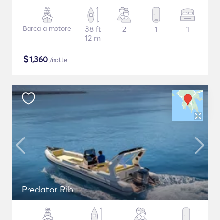
Barca a motore
38 ft
2
1
1
12 m
$
1,360
/notte
Predator Rib