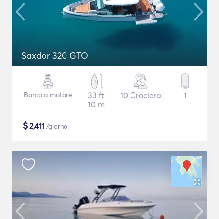
Saxdor 320 GTO
Barca a motore
33 ft
10 Crociera
1
10 m
$
2,411
/giorno