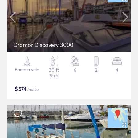
Dromor Discovery 3000
Barca a vela
30 ft
6
2
4
9 m
$
574
/notte