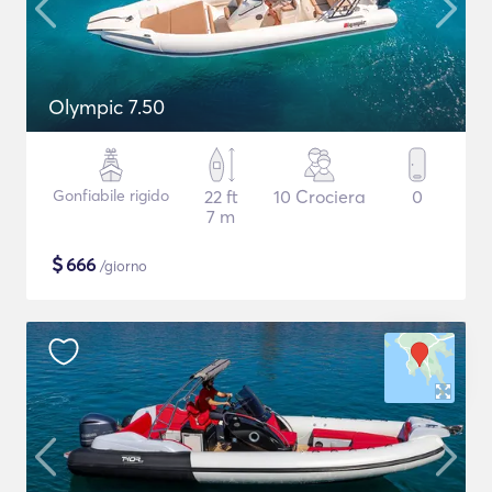
Olympic 7.50
Gonfiabile rigido
22 ft
10 Crociera
0
7 m
$
666
/giorno