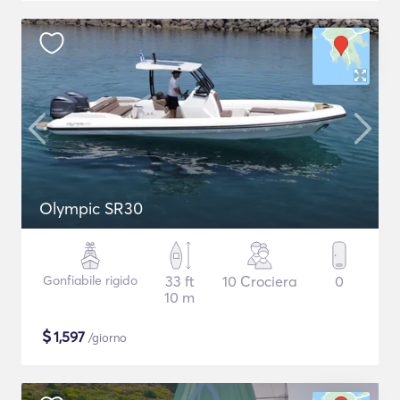
Olympic SR30
Gonfiabile rigido
33 ft
10 Crociera
0
10 m
$
1,597
/giorno