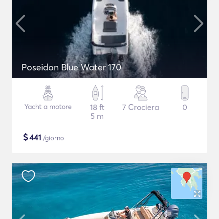
Poseidon Blue Water 170
Yacht a motore
18 ft
7 Crociera
0
5 m
$
441
/giorno