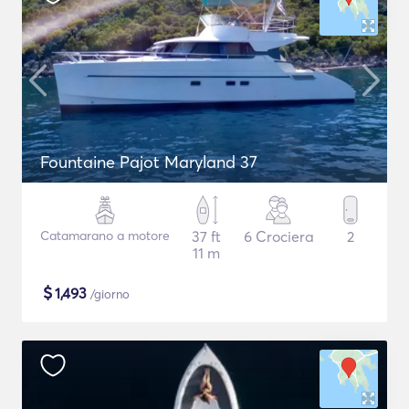
Fountaine Pajot Maryland 37
Catamarano a motore
37 ft
6 Crociera
2
11 m
$
1,493
/giorno