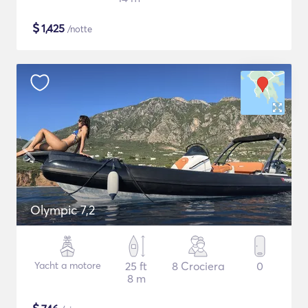
$
1,425
/notte
Olympic 7,2
Yacht a motore
25 ft
8 Crociera
0
8 m