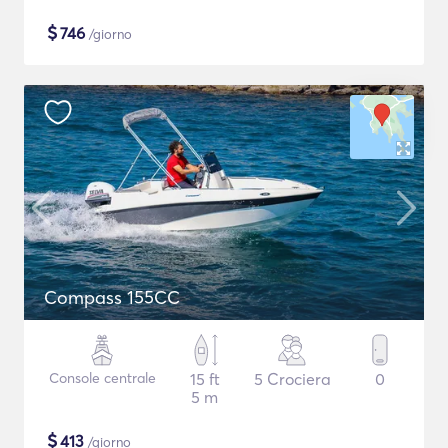
$
746
/giorno
Compass 155CC
Console centrale
15 ft
5 Crociera
0
5 m
$
413
/giorno