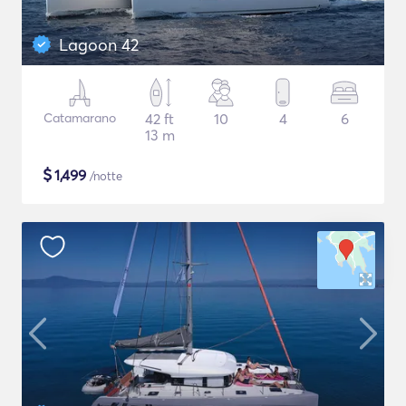
Lagoon 42
Catamarano
42 ft
10
4
6
13 m
$
1,499
/notte