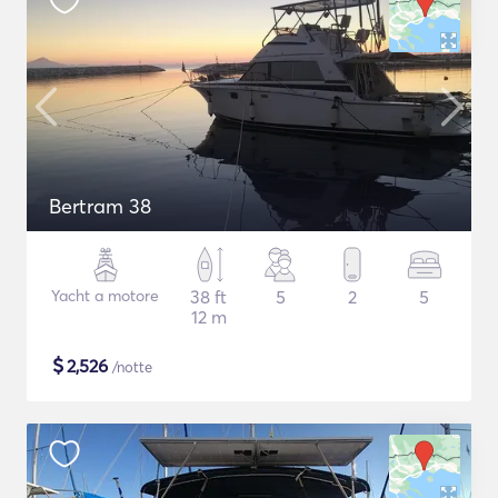
Bertram 38
Yacht a motore
38 ft
5
2
5
12 m
$
2,526
/notte