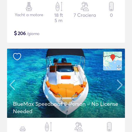
Yacht a motore
18 ft
7 Crociera
0
5 m
$
206
/giorno
BlueMax Speedboat 8-Person – No License
Needed