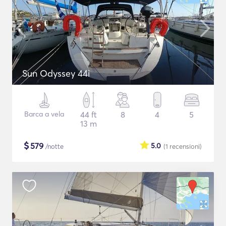
Sun Odyssey 44i
Barca a vela
44 ft
8
4
5
13 m
$
579
5.0
/notte
(1
recensioni
)