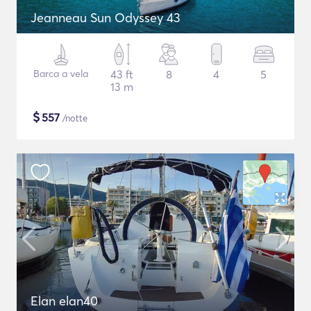
Jeanneau Sun Odyssey 43
Barca a vela
43 ft
8
4
5
13 m
$
557
/notte
Elan elan40