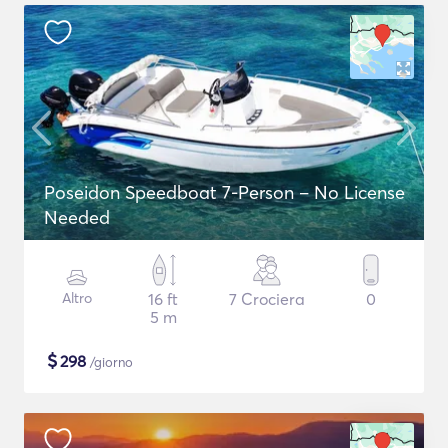
Poseidon Speedboat 7-Person – No License
Needed
Altro
16 ft
7 Crociera
0
5 m
$
298
/giorno