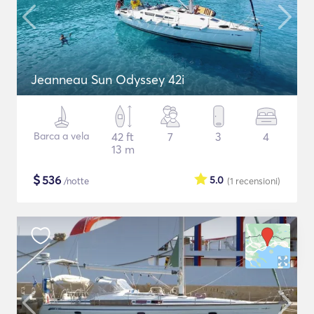
Jeanneau Sun Odyssey 42i
Barca a vela
42 ft
7
3
4
13 m
$
536
5.0
/notte
(1
recensioni
)