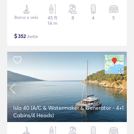
Barca a vela
45 ft
8
4
5
14 m
$
352
/notte
Isla 40 (A/C & Watermaker & Generator - 4+1
Cabins/4 Heads)