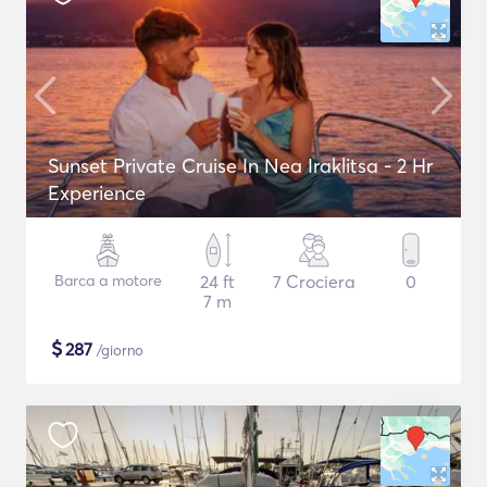
Sunset Private Cruise In Nea Iraklitsa - 2 Hr
Experience
Barca a motore
24 ft
7 Crociera
0
7 m
$
287
/giorno