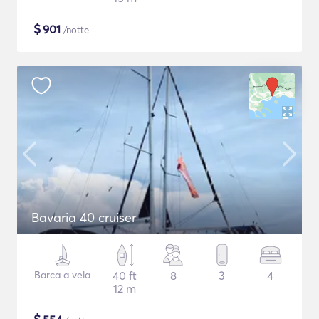
$
901
/notte
Bavaria 40 cruiser
Barca a vela
40 ft
8
3
4
12 m