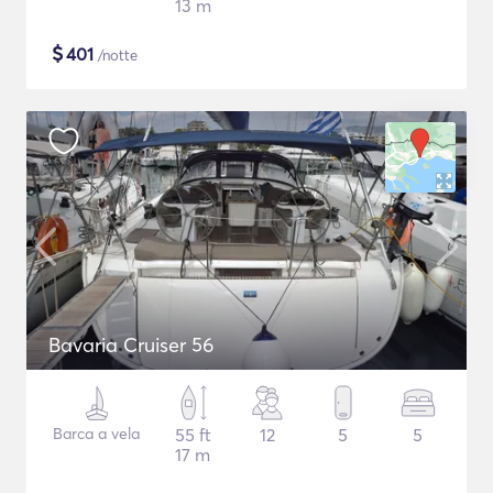
13 m
$
401
/notte
Bavaria Cruiser 56
Barca a vela
55 ft
12
5
5
17 m