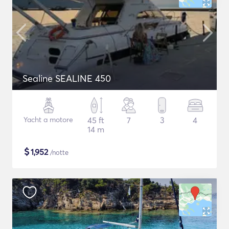
Sealine SEALINE 450
Yacht a motore
45 ft
7
3
4
14 m
$
1,952
/notte