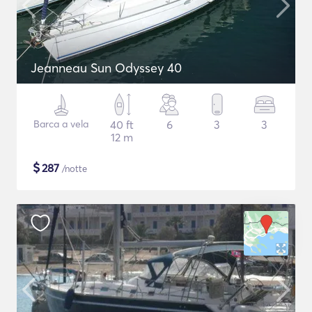
Jeanneau Sun Odyssey 40
Barca a vela
40 ft
6
3
3
12 m
$
287
/notte