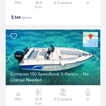
Altro
18 ft
6 Crociera
0
6 m
$
344
/giorno
Compass 150 Speedboat 5-Person – No
License Needed
Altro
15 ft
5 Crociera
0
5 m