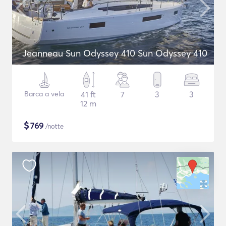
Jeanneau Sun Odyssey 410 Sun Odyssey 410
Barca a vela
41 ft
7
3
3
12 m
$
769
/notte