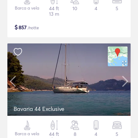
Barca a vela
44 ft
10
4
5
13 m
$
857
/notte
Bavaria 44 Exclusive
Barca a vela
44 ft
8
4
5