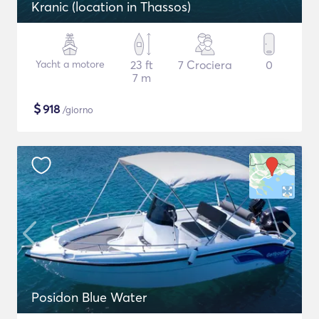
Kranic (location in Thassos)
Yacht a motore
23 ft
7 Crociera
0
7 m
$
918
/giorno
Posidon Blue Water