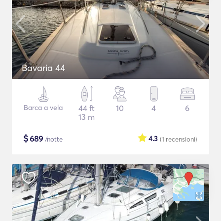
Bavaria 44
Barca a vela
44 ft
10
4
6
13 m
$
689
4.3
/notte
(1
recensioni
)