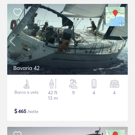
Bavaria 42
Barca a vela
42 ft
9
4
4
13 m
$
465
/notte