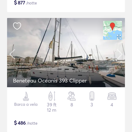
$
877
/notte
Beneteau Oceanis 393 Clipper
Barca a vela
39 ft
8
3
4
12 m
$
486
/notte