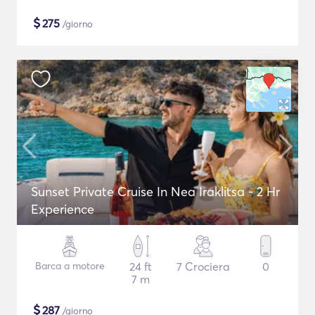
$
275
/giorno
Sunset Private Cruise In Nea Iraklitsa - 2 Hr
Experience
Barca a motore
24 ft
7 Crociera
0
7 m
$
287
/giorno