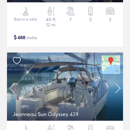
Barca a vela
40 ft
7
3
3
12 m
$
488
/notte
Jeanneau Sun Odyssey 439