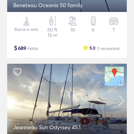
Beneteau Oceanis 50 family
Barca a vela
50 ft
10
6
7
15 m
$
689
5.0
/notte
(1
recensioni
)
Jeanneau Sun Odyssey 45.1