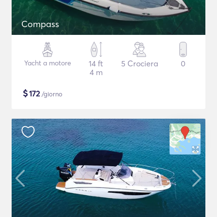
Compass
Yacht a motore
14 ft
5 Crociera
0
4 m
$
172
/giorno