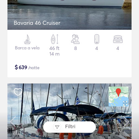
Bavaria 46 Cruiser
Barca a vela
46 ft
8
4
4
14 m
$
639
/notte
Filtri