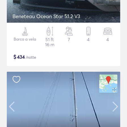
Beneteau Ocean Star 51.2 V3
Barca a vela
51 ft
7
4
4
16 m
$
434
/notte