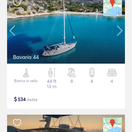
Bavaria 44
Barca a vela
44 ft
8
4
4
13 m
$
534
/notte