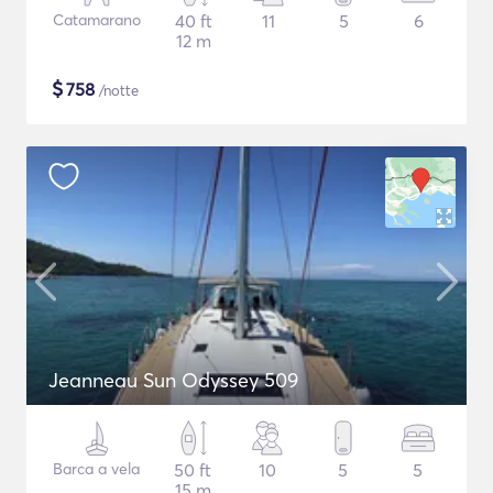
Catamarano
40 ft
11
5
6
12 m
$
758
/notte
Jeanneau Sun Odyssey 509
Barca a vela
50 ft
10
5
5
15 m