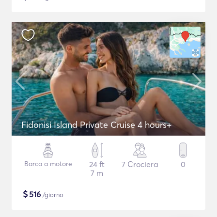
Fidonisi Island Private Cruise 4 hours+
Barca a motore
24 ft
7 Crociera
0
7 m
$
516
/giorno