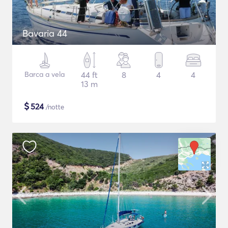
Bavaria 44
Barca a vela
44 ft
8
4
4
13 m
$
524
/notte