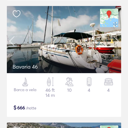
Bavaria 46
Barca a vela
46 ft
10
4
4
14 m
$
666
/notte