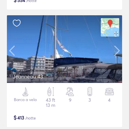
$
554
/notte
Jeanneau 43
Barca a vela
43 ft
9
3
4
13 m
$
413
/notte