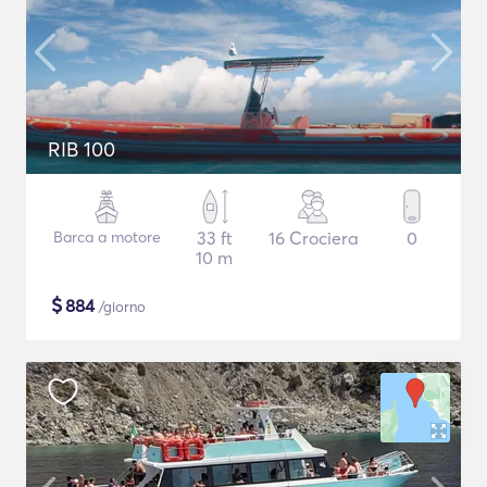
RIB 100
Barca a motore
33 ft
16 Crociera
0
10 m
$
884
/giorno