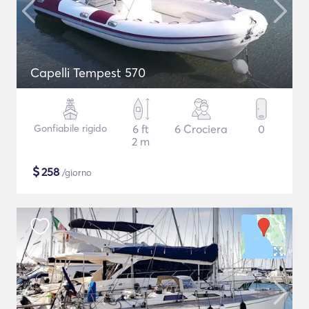
Capelli Tempest 570
Gonfiabile rigido
6 ft
6 Crociera
0
2 m
$
258
/giorno