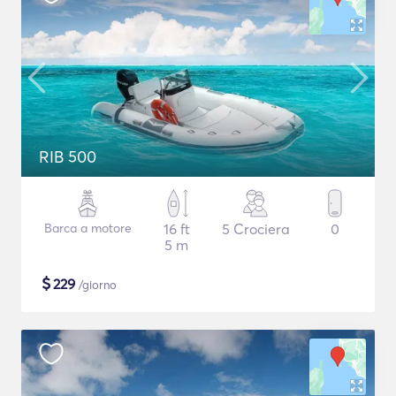
RIB 500
Barca a motore
16 ft
5 Crociera
0
5 m
$
229
/giorno