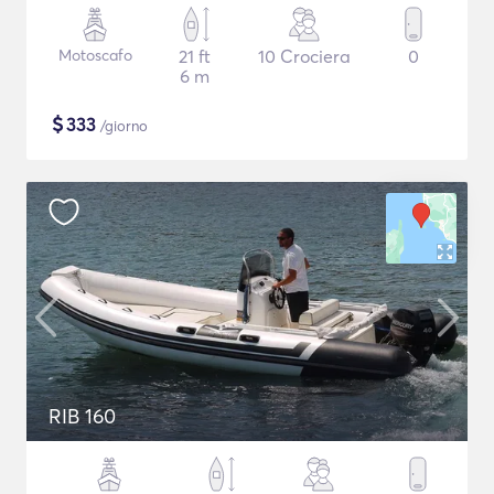
Motoscafo
21 ft
10 Crociera
0
6 m
$
333
/giorno
RIB 160