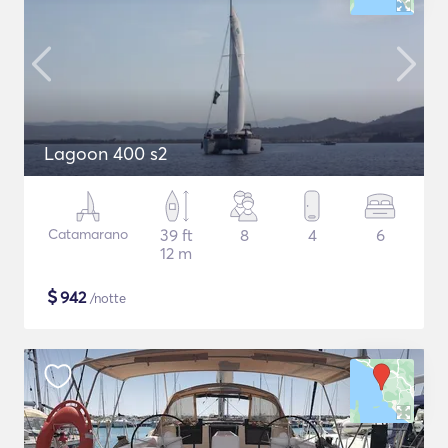
Lagoon 400 s2
Catamarano
39 ft
8
4
6
12 m
$
942
/notte