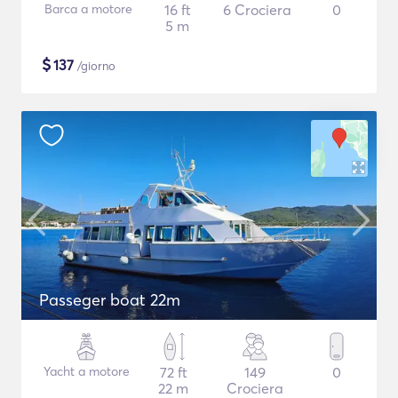
Barca a motore
16 ft
6 Crociera
0
5 m
$
137
/giorno
Passeger boat 22m
Yacht a motore
72 ft
149
0
22 m
Crociera