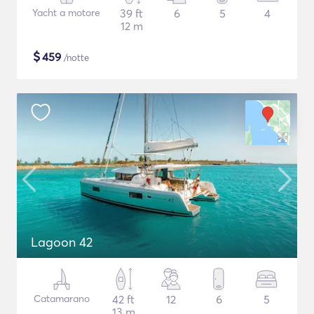
Yacht a motore
39 ft
6
5
4
12 m
$
459
/notte
Lagoon 42
Catamarano
42 ft
12
6
5
13 m