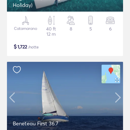
Holiday)
Catamarano
40 ft
8
5
6
12 m
$
1,722
/notte
Beneteau First 36.7