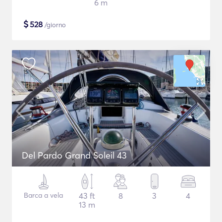
6 m
$
528
/giorno
Del Pardo Grand Soleil 43
Barca a vela
43 ft
8
3
4
13 m