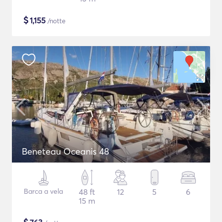
$
1,155
/notte
Beneteau Oceanis 48
Barca a vela
48 ft
12
5
6
15 m