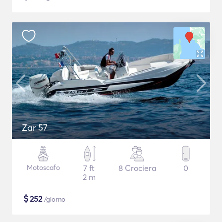
Zar 57
Motoscafo
7 ft
8 Crociera
0
2 m
$
252
/giorno