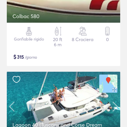
Colbac 580
Gonfiabile rigido
20 ft
8 Crociera
0
6 m
$
315
/giorno
Lagoon 40 (Tuscany and Corse Dream