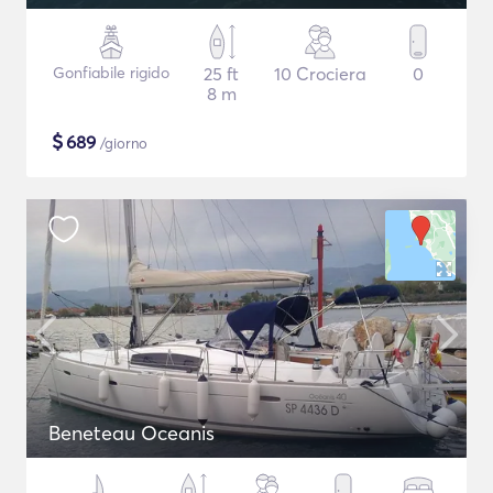
Gonfiabile rigido
25 ft
10 Crociera
0
8 m
$
689
/giorno
Beneteau Oceanis