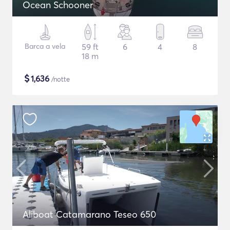
Ocean Schooner
Barca a vela
59 ft
6
4
8
18 m
$
1,636
/notte
Aliboat Catamarano Teseo 650