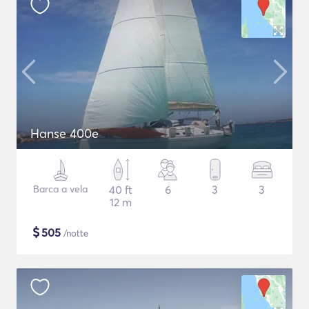
Hanse 400e
Barca a vela
40 ft
6
3
3
12 m
$
505
/notte