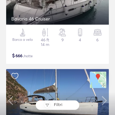
Bavaria 46 Cruiser
Barca a vela
46 ft
9
4
6
14 m
$
666
/notte
Filtri