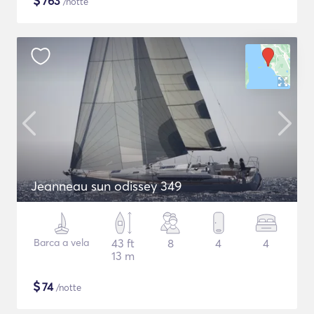
$
763
/notte
Jeanneau sun odissey 349
Barca a vela
43 ft
8
4
4
13 m
$
74
/notte