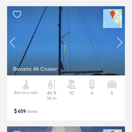
Bavaria 46 Cruiser
Barca a vela
46 ft
10
4
5
14 m
$
659
/notte