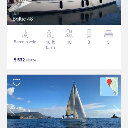
Baltic 48
Barca a vela
48 ft
10
3
5
15 m
$
532
/notte