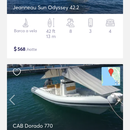
Jeanneau Sun Odyssey 42.2
Barca a vela
42 ft
8
3
4
13 m
$
568
/notte
CAB Dorado 770