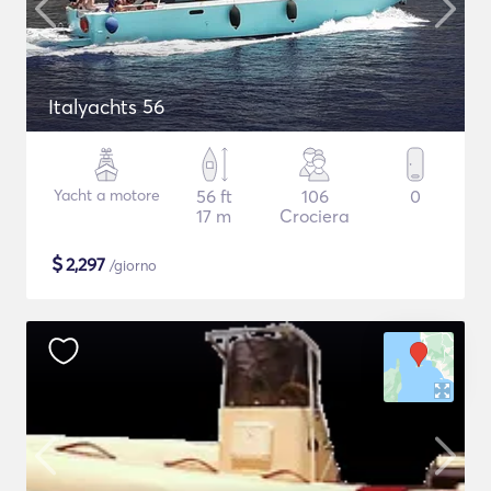
Italyachts 56
Yacht a motore
56 ft
106
0
17 m
Crociera
$
2,297
/giorno