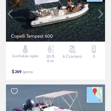
Capelli Tempest 600
Gonfiabile rigido
20 ft
6 Crociera
0
6 m
$
269
/giorno