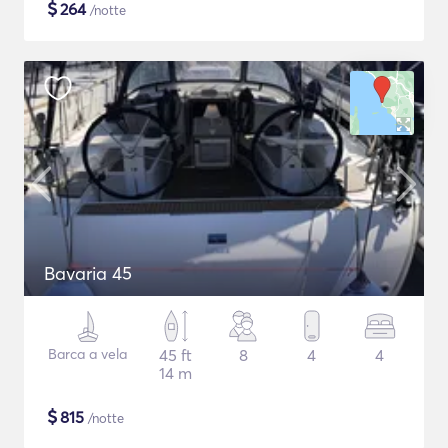
$
264
/notte
Bavaria 45
Barca a vela
45 ft
8
4
4
14 m
$
815
/notte