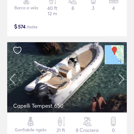
Barca a vela
40 ft
8
3
4
12 m
$
574
/notte
Capelli Tempest 650
Gonfiabile rigido
21 ft
8 Crociera
0