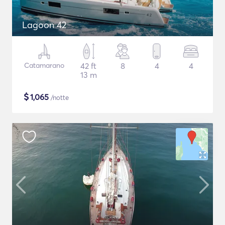
Lagoon 42
Catamarano
42 ft
8
4
4
13 m
$
1,065
/notte