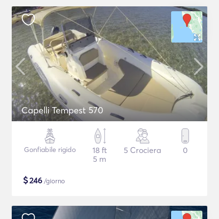
Capelli Tempest 570
Gonfiabile rigido
18 ft
5 Crociera
0
5 m
$
246
/giorno