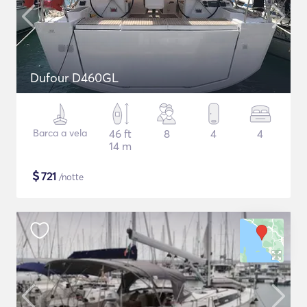
Dufour D460GL
Barca a vela
46 ft
8
4
4
14 m
$
721
/notte