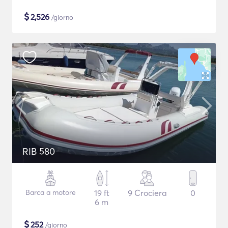
$
2,526
/giorno
RIB 580
Barca a motore
19 ft
9 Crociera
0
6 m
$
252
/giorno