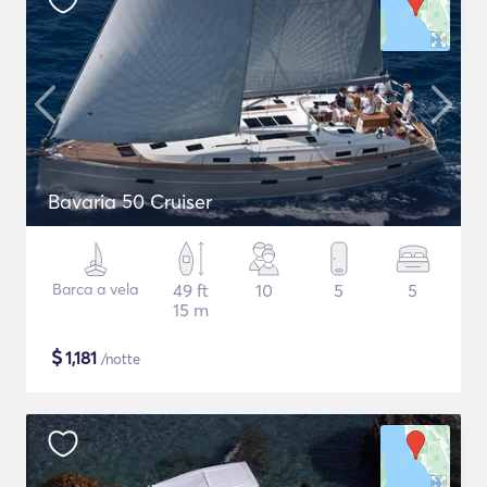
Bavaria 50 Cruiser
Barca a vela
49 ft
10
5
5
15 m
$
1,181
/notte