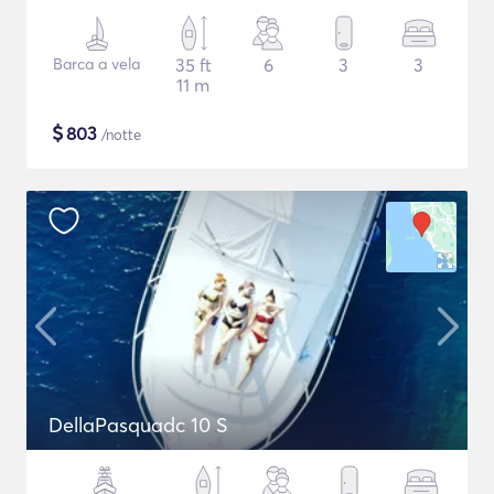
Barca a vela
35 ft
6
3
3
11 m
$
803
/notte
DellaPasquadc 10 S