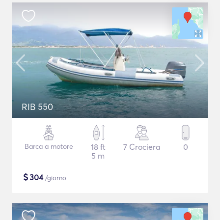
RIB 550
Barca a motore
18 ft
7 Crociera
0
5 m
$
304
/giorno