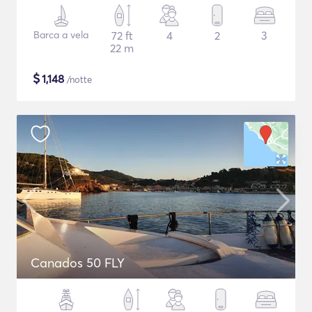
Barca a vela
72 ft
4
2
3
22 m
$
1,148
/notte
Canados 50 FLY