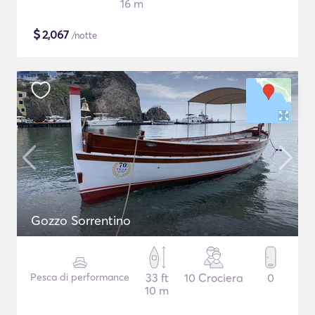
16 m
$
2,067
/notte
Gozzo Sorrentino
Pesca di performance
33 ft
10 Crociera
0
10 m