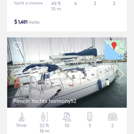
Yacht a motore
49 ft
6
3
3
15 m
$
1,481
/notte
Poncin Yachts harmony52
Sloop
52 ft
10
5
2
16 m