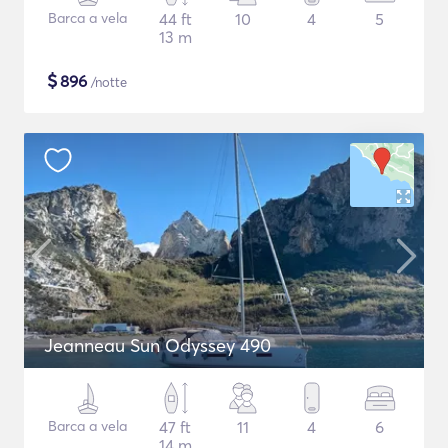
Barca a vela
44 ft
10
4
5
13 m
$
896
/notte
Jeanneau Sun Odyssey 490
Barca a vela
47 ft
11
4
6
14 m