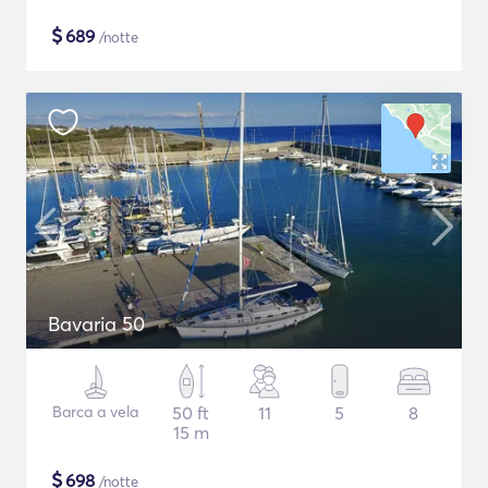
$
689
/notte
Bavaria 50
Barca a vela
50 ft
11
5
8
15 m
$
698
/notte