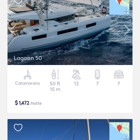
Lagoon 50
Catamarano
50 ft
13
7
7
15 m
$
1,472
/notte