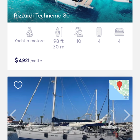
Rizzardi Technema 80
Yacht a motore
98 ft
10
4
4
30 m
$
4,921
/notte