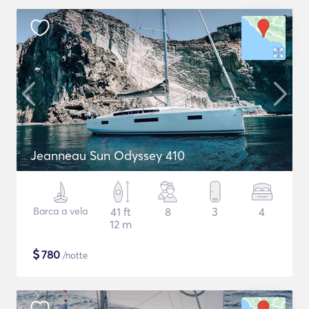
Jeanneau Sun Odyssey 410
Barca a vela
41 ft
8
3
4
12 m
$
780
/notte