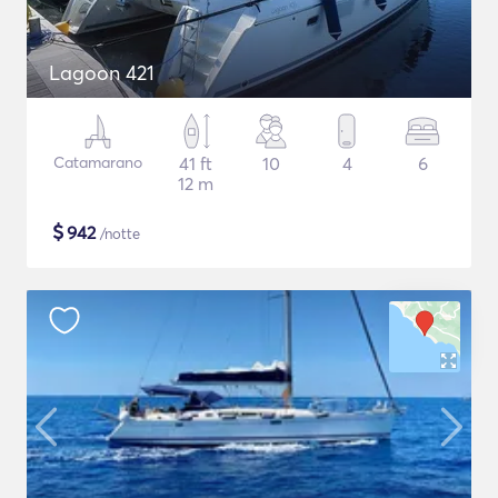
Lagoon 421
Catamarano
41 ft
10
4
6
12 m
$
942
/notte