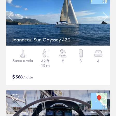
Jeanneau Sun Odyssey 42.2
Barca a vela
42 ft
8
3
4
13 m
$
568
/notte