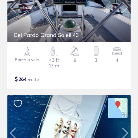
Del Pardo Grand Soleil 43
Barca a vela
43 ft
8
3
4
13 m
$
264
/notte