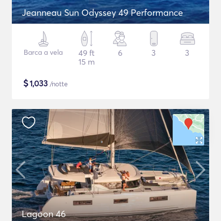
Jeanneau Sun Odyssey 49 Performance
Barca a vela
49 ft
6
3
3
15 m
$
1,033
/notte
Lagoon 46