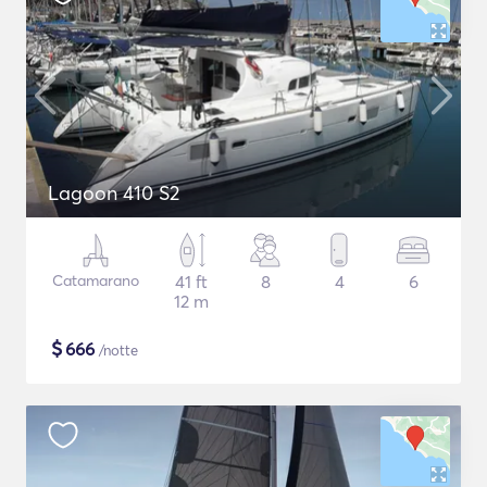
Lagoon 410 S2
Catamarano
41 ft
8
4
6
12 m
$
666
/notte