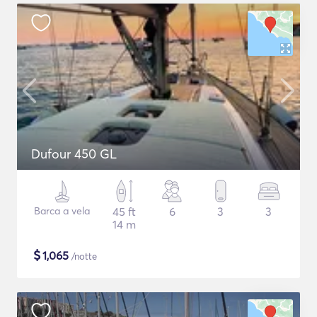
Dufour 450 GL
Barca a vela
45 ft
6
3
3
14 m
$
1,065
/notte