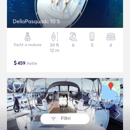
DellaPasquadc 10 S
Yacht a motore
39 ft
6
5
4
12 m
$
459
/notte
Filtri