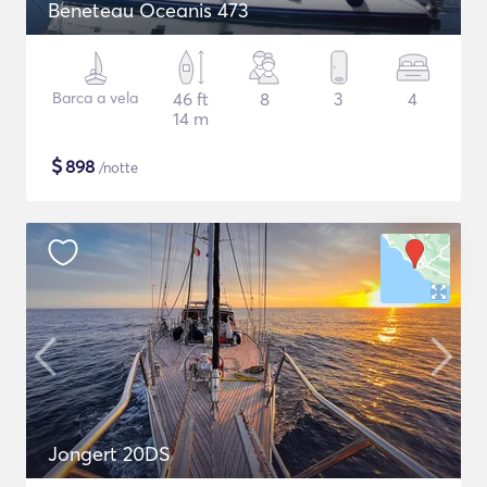
Beneteau Oceanis 473
Barca a vela
46 ft
8
3
4
14 m
$
898
/notte
Jongert 20DS