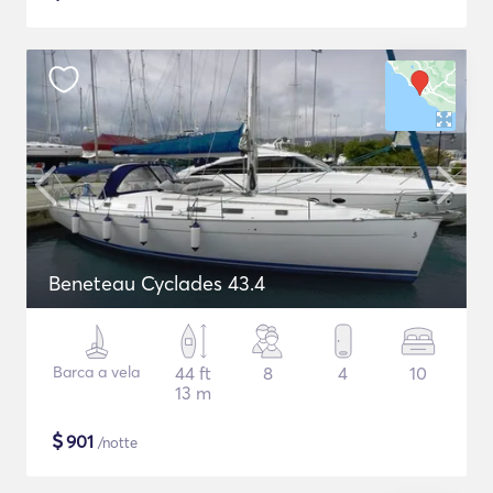
Beneteau Cyclades 43.4
Barca a vela
44 ft
8
4
10
13 m
$
901
/notte