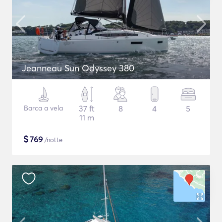
Jeanneau Sun Odyssey 380
Barca a vela
37 ft
8
4
5
11 m
$
769
/notte