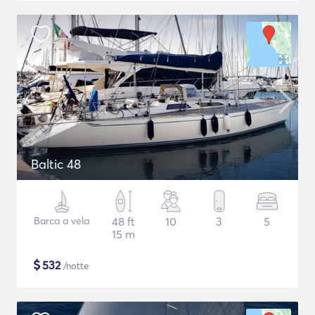
Baltic 48
Barca a vela
48 ft
10
3
5
15 m
$
532
/notte