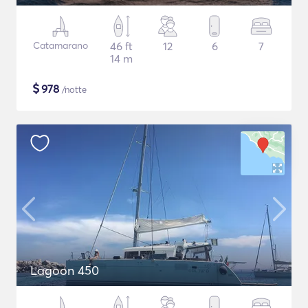
Catamarano
46 ft
12
6
7
14 m
$
978
/notte
Lagoon 450