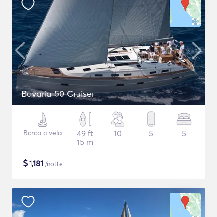
Bavaria 50 Cruiser
Barca a vela
49 ft
10
5
5
15 m
$
1,181
/notte