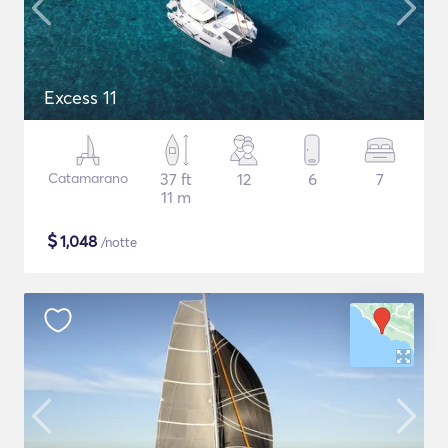
Excess 11
Catamarano
37 ft
12
6
7
11 m
$
1,048
/notte