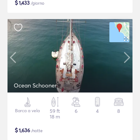
$
1,433
/giorno
Ocean Schooner
Barca a vela
59 ft
6
4
8
18 m
$
1,636
/notte