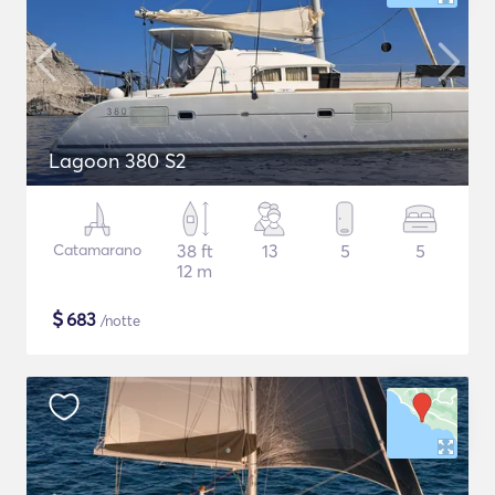
Lagoon 380 S2
Catamarano
38 ft
13
5
5
12 m
$
683
/notte