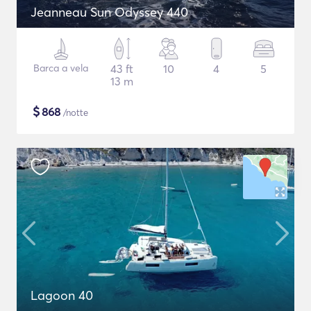
Jeanneau Sun Odyssey 440
Barca a vela
43 ft
10
4
5
13 m
$
868
/notte
Lagoon 40