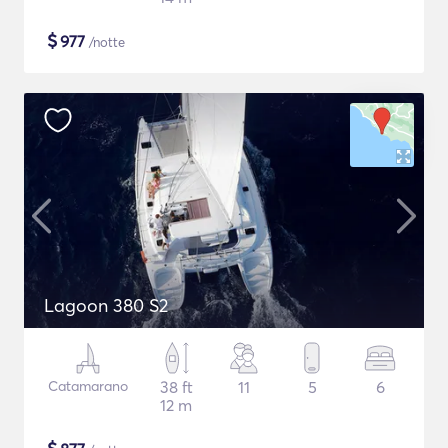
$
977
/notte
Lagoon 380 S2
Catamarano
38 ft
11
5
6
12 m