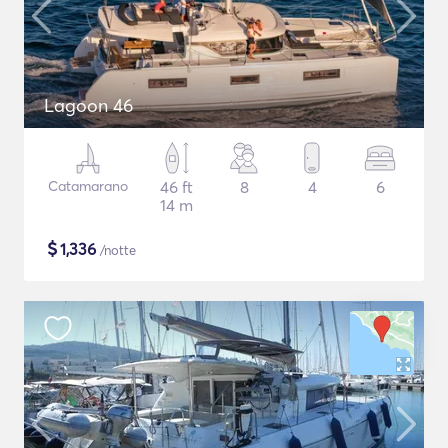
Lagoon 46
Catamarano
46 ft
8
4
6
14 m
$
1,336
/notte