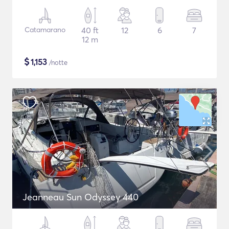
Catamarano
40 ft
12
6
7
12 m
$
1,153
/notte
Jeanneau Sun Odyssey 440