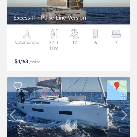
Excess 11 - Pulse Line Version
Catamarano
37 ft
12
6
7
11 m
$
1,153
/notte