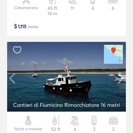
Catamarano
45 ft
11
4
6
14 m
$
1,115
/notte
Cantieri di Fiumicino Rimorchiatore 16 metri
Yacht a motore
52 ft
4
3
3