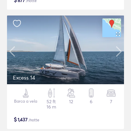
$
877
/notte
Excess 14
Barca a vela
52 ft
12
6
7
16 m
$
1,437
/notte