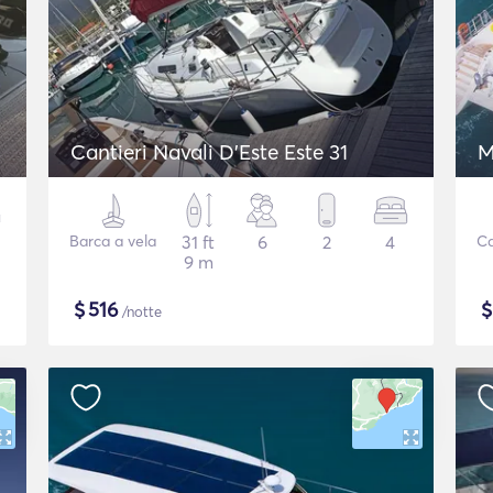
Cantieri Navali D'Este Este 31
M
Barca a vela
31 ft
6
2
4
C
9 m
$
516
/notte