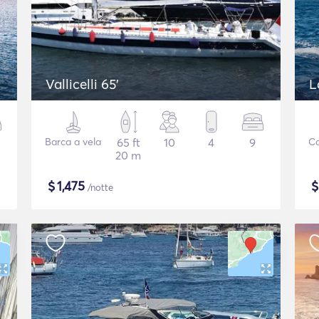
Vallicelli 65'
L
Barca a vela
65 ft
10
4
9
C
20 m
$
1,475
/notte