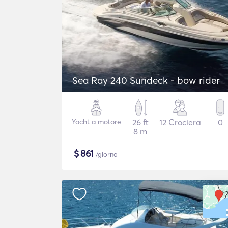
Sea Ray 240 Sundeck - bow rider
Yacht a motore
26 ft
12 Crociera
0
8 m
$
861
/giorno