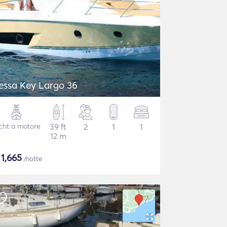
essa Key Largo 36
cht a motore
39 ft
2
1
1
12 m
$
1,665
/notte