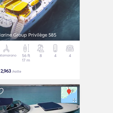
arine Group Privilège 585
atamarano
56 ft
8
4
4
17 m
$
2,963
/notte