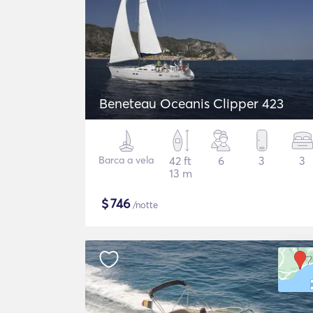
Beneteau Oceanis Clipper 423
Barca a vela
42 ft
6
3
3
13 m
$
746
/notte