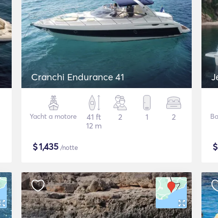
Cranchi Endurance 41
J
Yacht a motore
41 ft
2
1
2
Ba
12 m
$
1,435
/notte