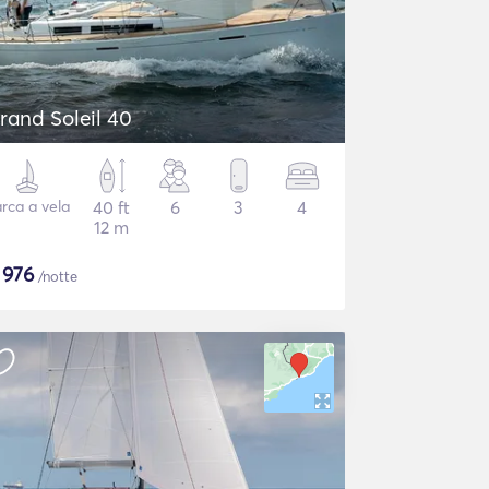
rand Soleil 40
rca a vela
40 ft
6
3
4
12 m
$
976
/notte