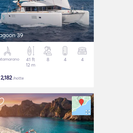
agoon 39
atamarano
41 ft
8
4
4
12 m
$
2,182
/notte