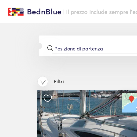
BednBlue
| Il prezzo include sempre l'
Filtri