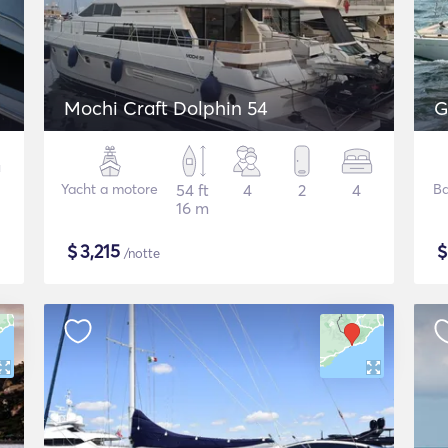
Mochi Craft Dolphin 54
G
Yacht a motore
54 ft
4
2
4
Ba
16 m
$
3,215
/notte