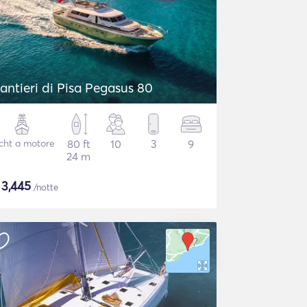
antieri di Pisa Pegasus 80
cht a motore
80 ft
10
3
9
24 m
$
3,445
/notte