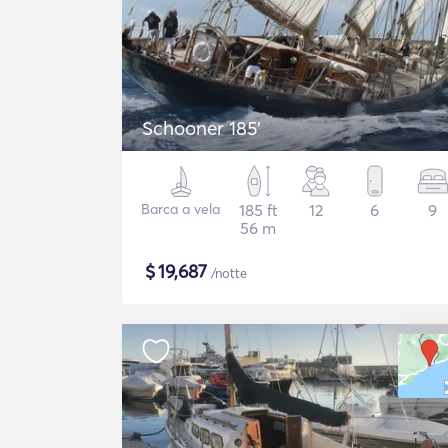
Schooner 185'
Barca a vela
185 ft
12
6
9
56 m
$
19,687
/notte