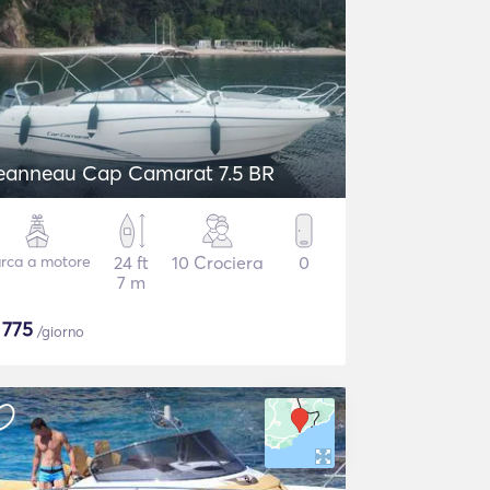
eanneau Cap Camarat 7.5 BR
rca a motore
24 ft
10 Crociera
0
7 m
$
775
/giorno