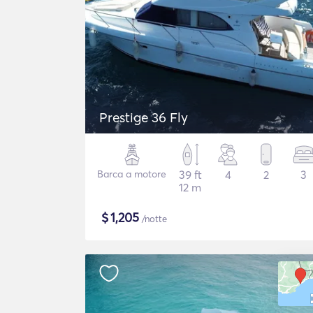
Prestige 36 Fly
Barca a motore
39 ft
4
2
3
12 m
$
1,205
/notte