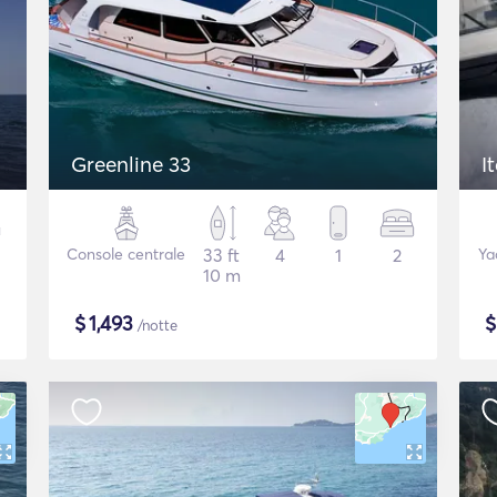
Greenline 33
I
Console centrale
33 ft
4
1
2
Ya
10 m
$
1,493
/notte