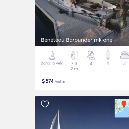
Bénéteau Barounder mk one
Barca a vela
7 ft
4
1
3
2 m
$
574
/notte