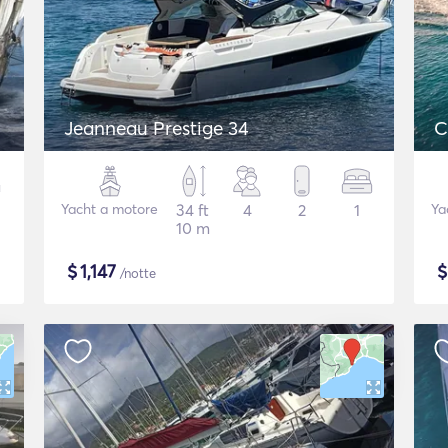
Jeanneau Prestige 34
C
Yacht a motore
34 ft
4
2
1
Ya
10 m
$
1,147
/notte