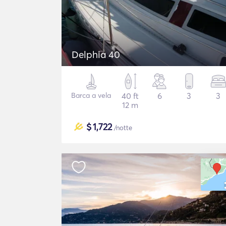
Delphia 40
Barca a vela
40 ft
6
3
3
12 m
$
1,722
/notte