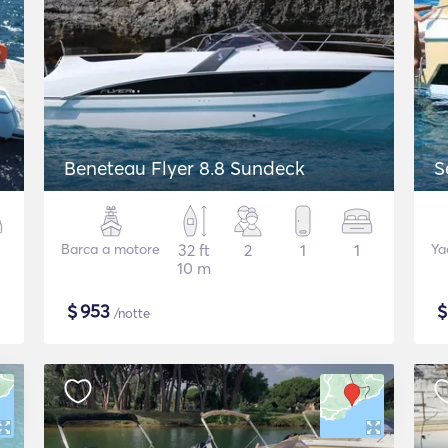
Beneteau Flyer 8.8 Sundeck
S
Barca a motore
32 ft
2
1
1
Ya
10 m
$
953
/notte