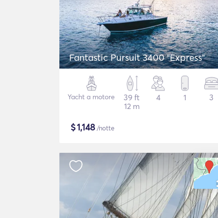
Fantastic Pursuit 3400 "Express"
Yacht a motore
39 ft
4
1
3
12 m
$
1,148
/notte