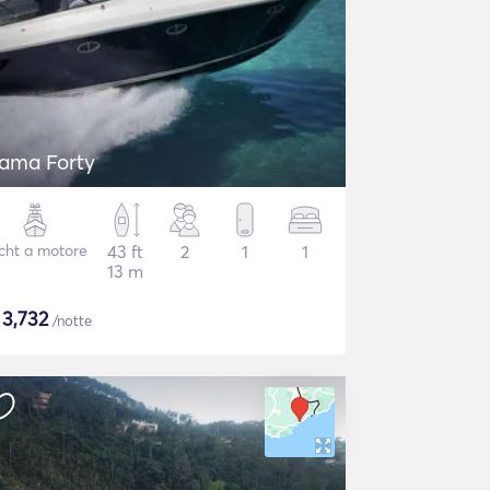
tama Forty
cht a motore
43 ft
2
1
1
13 m
$
3,732
/notte