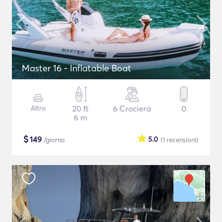
Master 16 - Inflatable Boat
Altro
20 ft
6 Crociera
0
6 m
$
149
5.0
/giorno
(1
recensioni
)