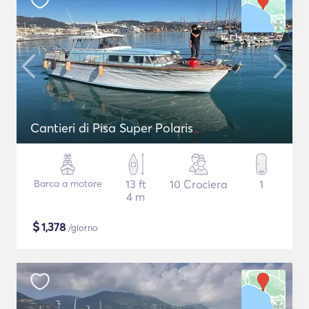
Cantieri di Pisa Super Polaris
Barca a motore
13 ft
10 Crociera
1
4 m
$
1,378
/giorno