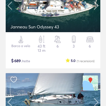
Janneau Sun Odyssey 43
Barca a vela
43 ft
6
3
6
13 m
$
689
5.0
/notte
(1
recensioni
)