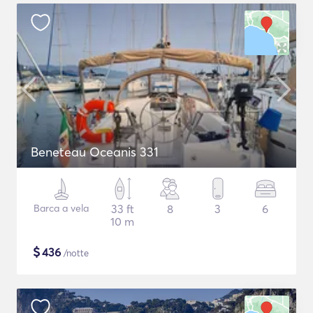
Beneteau Oceanis 331
Barca a vela
33 ft
8
3
6
10 m
$
436
/notte