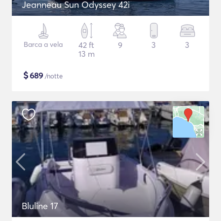
Jeanneau Sun Odyssey 42i
Barca a vela
42 ft
9
3
3
13 m
$
689
/notte
Bluline 17