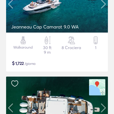
Jeanneau Cap Camarat 9.0 WA
Walkaround
30 ft
8 Crociera
1
9 m
$
1,722
/giorno