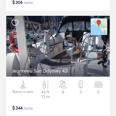
$
206
/notte
Jeanneau Sun Odyssey 42i
Barca a vela
42 ft
8
3
5
13 m
$
344
/notte