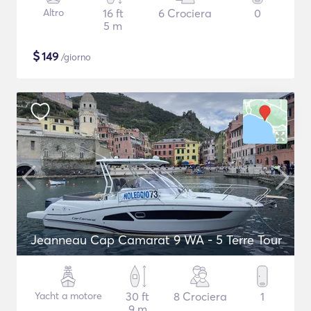
Altro
16 ft
6 Crociera
0
5 m
$
149
/giorno
Jeanneau Cap Camarat 9 WA - 5 Terre Tour
Yacht a motore
30 ft
8 Crociera
1
9 m