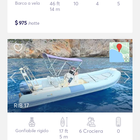
Barca a vela
46 ft
10
4
5
14 m
$
975
/notte
RIB 17
Gonfiabile rigido
17 ft
6 Crociera
0
5 m