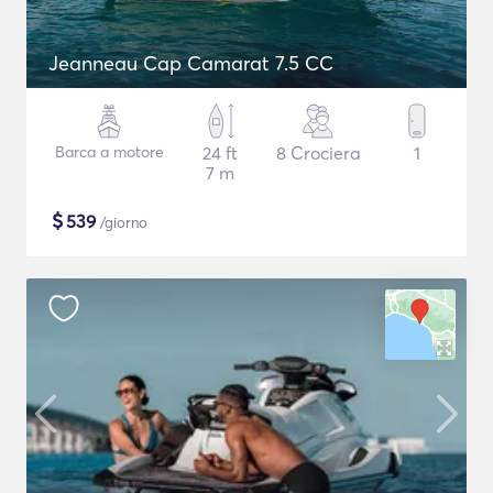
Jeanneau Cap Camarat 7.5 CC
Barca a motore
24 ft
8 Crociera
1
7 m
$
539
/giorno