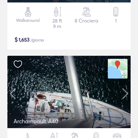
Walkaround
28 ft
8 Crociera
1
9 m
$
1,653
/giorno
Archambault A40