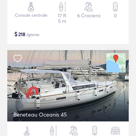
Console centrale
17 ft
6 Crociera
0
5 m
$
218
/giorno
Beneteau Oceanis 45