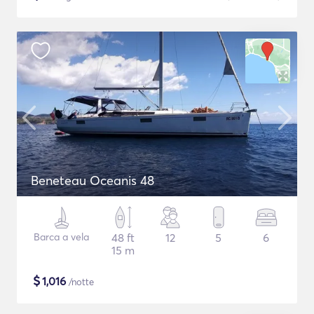
Beneteau Oceanis 48
Barca a vela
48 ft
12
5
6
15 m
$
1,016
/notte