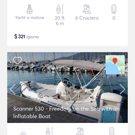
Yacht a motore
20 ft
6 Crociera
0
6 m
$
321
/giorno
Scanner 530 - Freedom on the Sea with an
Inflatable Boat