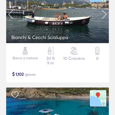
Bianchi & Cecchi Scialuppa
Barca a motore
30 ft
10 Crociera
0
9 m
$
1,102
/giorno