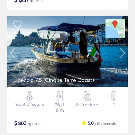
$
1,837
/giorno
Libeccio 7.5 (Cinque Terre Coast)
Yacht a motore
26 ft
8 Crociera
1
8 m
$
803
5.0
/giorno
(10
recensioni
)