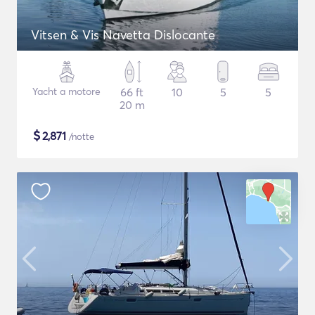
Vitsen & Vis Navetta Dislocante
Yacht a motore
66 ft
10
5
5
20 m
$
2,871
/notte