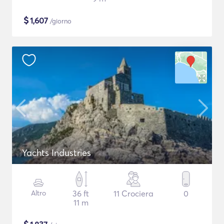
$
1,607
/giorno
Yachts Industries
Altro
36 ft
11 Crociera
0
11 m