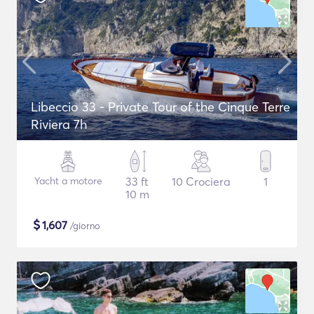
Libeccio 33 - Private Tour of the Cinque Terre
Riviera 7h
Yacht a motore
33 ft
10 Crociera
1
10 m
$
1,607
/giorno