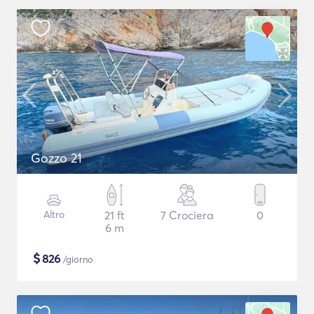
Gozzo 21
Altro
21 ft
7 Crociera
0
6 m
$
826
/giorno