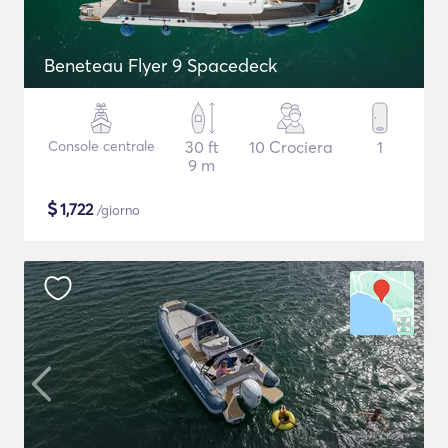
Beneteau Flyer 9 Spacedeck
Console centrale
30 ft
10 Crociera
1
9 m
$
1,722
/giorno