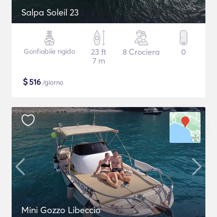
Salpa Soleil 23
Gonfiabile rigido
23 ft
8 Crociera
0
7 m
$
516
/giorno
Mini Gozzo Libeccio