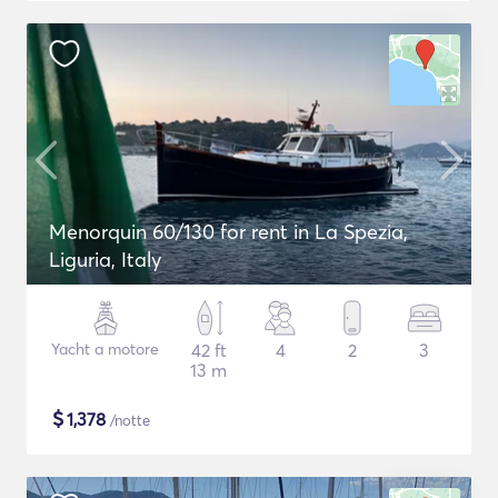
Menorquin 60/130 for rent in La Spezia,
Liguria, Italy
Yacht a motore
42 ft
4
2
3
13 m
$
1,378
/notte