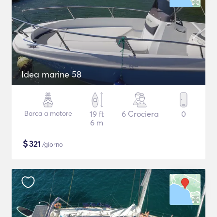
Idea marine 58
Barca a motore
19 ft
6 Crociera
0
6 m
$
321
/giorno