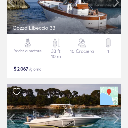
Gozzo Libeccio 33
Yacht a motore
33 ft
10 Crociera
1
10 m
$
2,067
/giorno