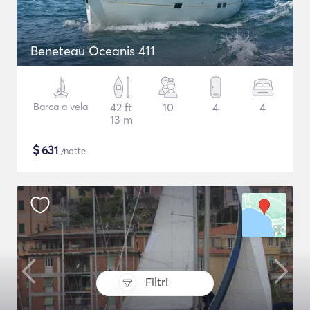
Beneteau Oceanis 411
Barca a vela
42 ft
10
4
4
13 m
$
631
/notte
Filtri