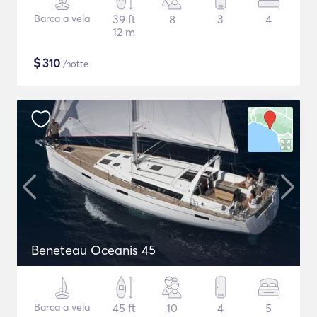
Barca a vela
39 ft
8
3
4
12 m
$
310
/notte
Beneteau Oceanis 45
Barca a vela
45 ft
10
4
5