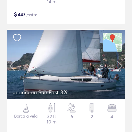
14 m
$
447
/notte
Jeanneau Sun Fast 32i
Barca a vela
32 ft
6
2
4
10 m