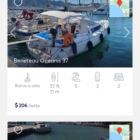
Beneteau Oceanis 37
Barca a vela
37 ft
5
2
2
11 m
$
206
/notte