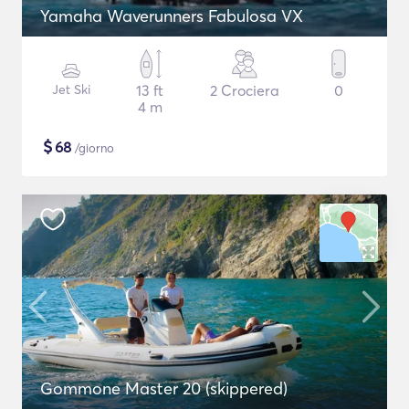
Yamaha Waverunners Fabulosa VX
Jet Ski
13 ft
2 Crociera
0
4 m
$
68
/giorno
Gommone Master 20 (skippered)