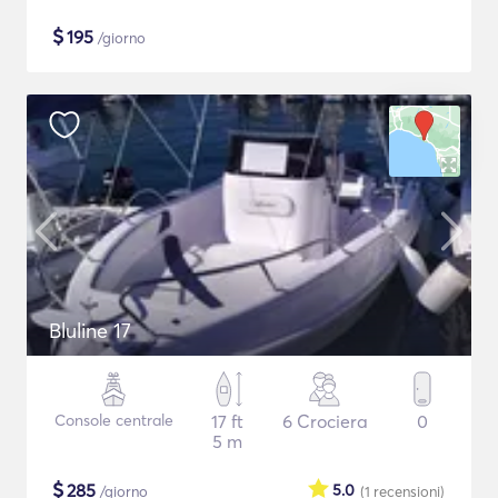
$
195
/giorno
Bluline 17
Console centrale
17 ft
6 Crociera
0
5 m
$
285
5.0
/giorno
(1
recensioni
)