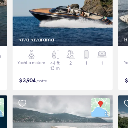
Riva Rivarama
R
Yacht a motore
44 ft
2
1
1
Ya
13 m
$
3,904
/notte