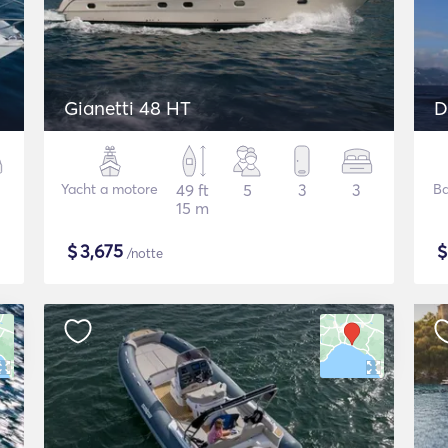
Gianetti 48 HT
D
Yacht a motore
49 ft
5
3
3
Ba
15 m
$
3,675
/notte