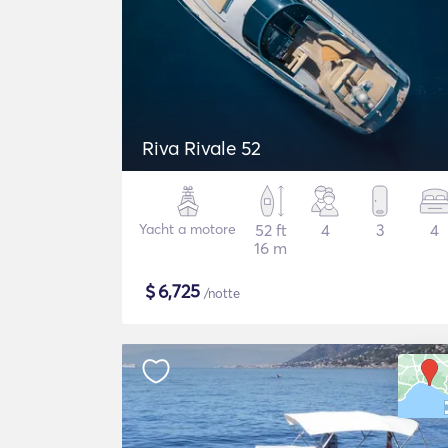
Riva Rivale 52
Yacht a motore
52 ft
4
3
4
16 m
$
6,725
/notte