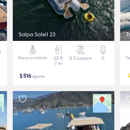
Salpa Soleil 23
T
Barca a motore
23 ft
8 Crociera
0
Ya
7 m
$
516
/giorno