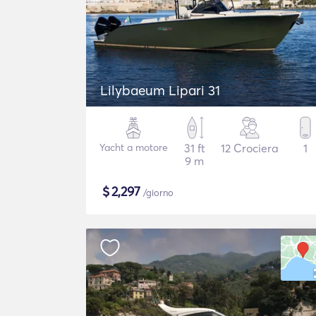
Lilybaeum Lipari 31
Yacht a motore
31 ft
12 Crociera
1
9 m
$
2,297
/giorno