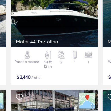
Motor 44' Portofino
M
Yacht a motore
44 ft
2
1
1
W
13 m
$
2,440
/notte