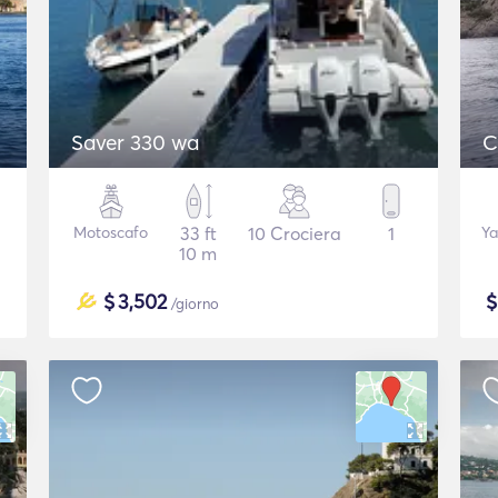
Saver 330 wa
C
Motoscafo
33 ft
10 Crociera
1
Ya
10 m
$
3,502
/giorno