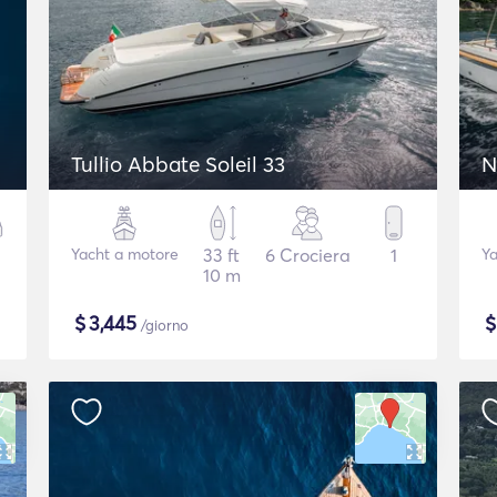
Tullio Abbate Soleil 33
N
Yacht a motore
33 ft
6 Crociera
1
Ya
10 m
$
3,445
/giorno