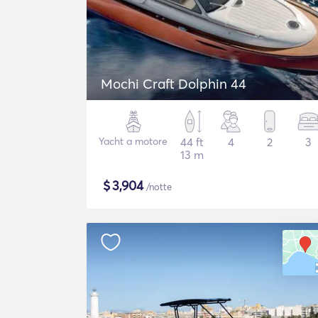
Mochi Craft Dolphin 44
Yacht a motore
44 ft
4
2
3
13 m
$
3,904
/notte