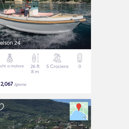
elson 24
cht a motore
26 ft
5 Crociera
0
8 m
$
2,067
/giorno