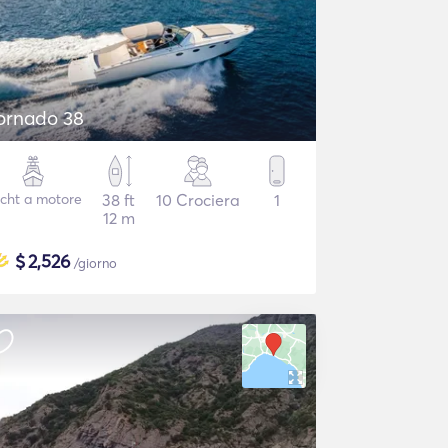
ornado 38
cht a motore
38 ft
10 Crociera
1
12 m
$
2,526
/giorno