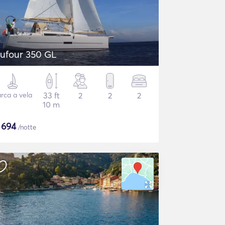
ufour 350 GL
rca a vela
33 ft
2
2
2
10 m
$
694
/notte