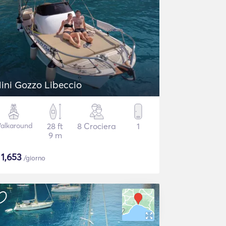
ini Gozzo Libeccio
alkaround
28 ft
8 Crociera
1
9 m
$
1,653
/giorno