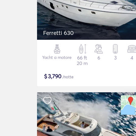
Ferretti 630
Yacht a motore
66 ft
6
3
4
20 m
$
3,790
/notte