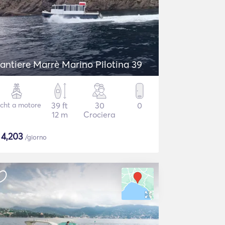
antiere Marrè Marino Pilotina 39
cht a motore
39 ft
30
0
12 m
Crociera
$
4,203
/giorno