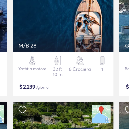
M/B 28
G
Yacht a motore
32 ft
6 Crociera
1
Ba
10 m
$
2,239
/giorno