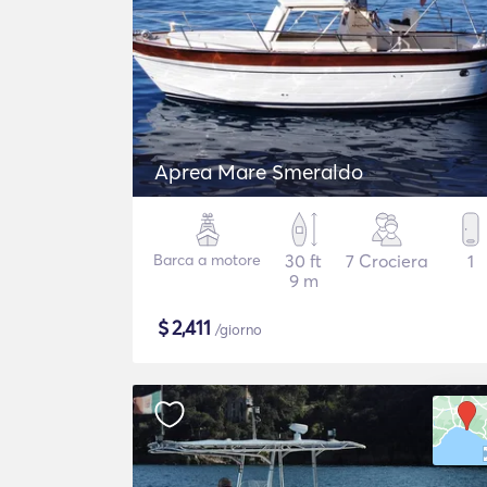
Aprea Mare Smeraldo
Barca a motore
30 ft
7 Crociera
1
9 m
$
2,411
/giorno