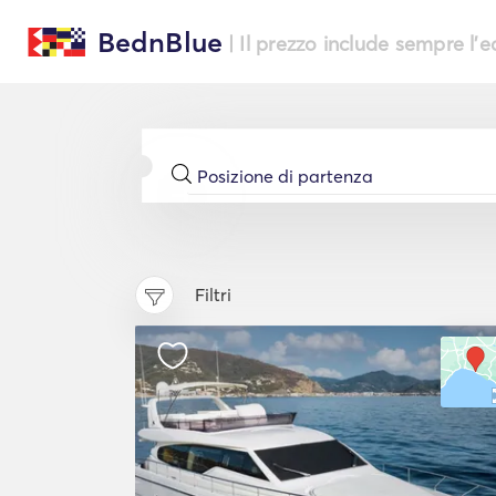
BednBlue
| Il prezzo include sempre l'
Filtri