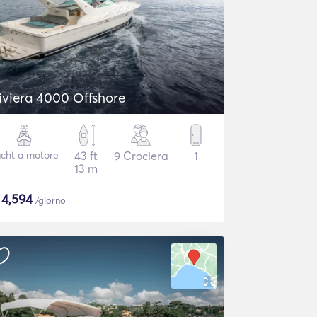
iviera 4000 Offshore
cht a motore
43 ft
9 Crociera
1
13 m
$
4,594
/giorno