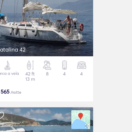
atalina 42
rca a vela
42 ft
8
4
4
13 m
$
565
/notte