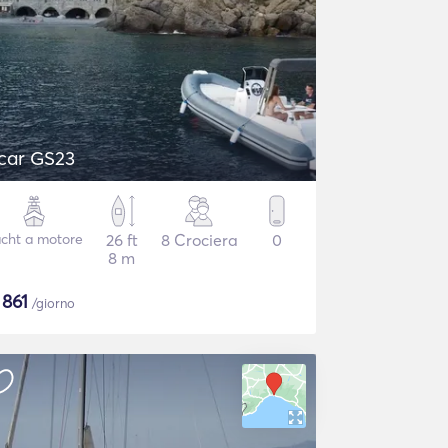
car GS23
cht a motore
26 ft
8 Crociera
0
8 m
$
861
/giorno