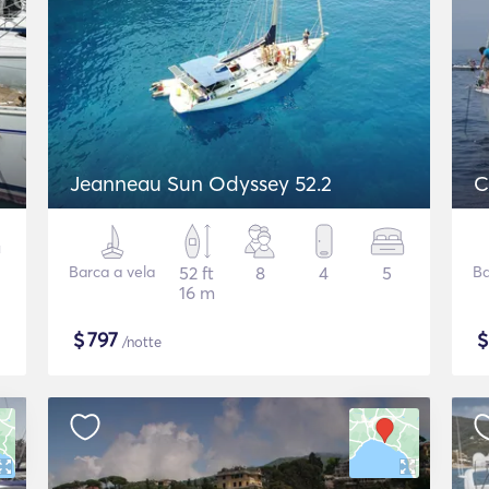
Jeanneau Sun Odyssey 52.2
C
Barca a vela
52 ft
8
4
5
Ba
16 m
$
797
/notte