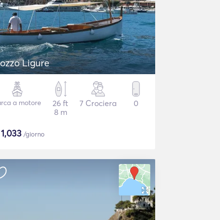
ozzo Ligure
rca a motore
26 ft
7 Crociera
0
8 m
$
1,033
/giorno