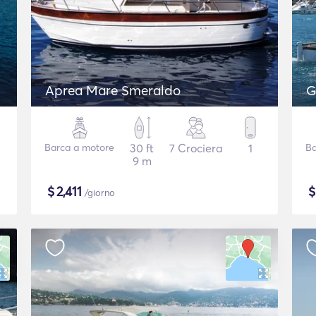
Aprea Mare Smeraldo
G
Barca a motore
30 ft
7 Crociera
1
Ba
9 m
$
2,411
/giorno