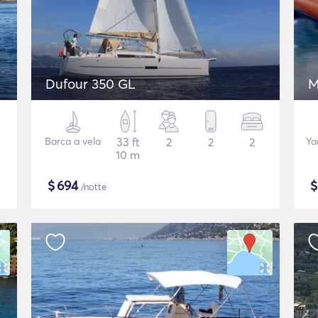
Dufour 350 GL
M
Barca a vela
33 ft
2
2
2
Ya
10 m
$
694
/notte