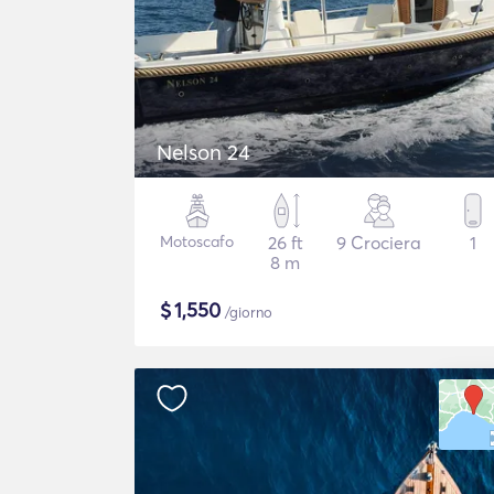
Nelson 24
Motoscafo
26 ft
9 Crociera
1
8 m
$
1,550
/giorno