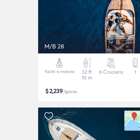
M/B 28
Yacht a motore
32 ft
6 Crociera
1
10 m
$
2,239
/giorno