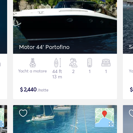
Motor 44' Portofino
S
Yacht a motore
44 ft
2
1
1
Ya
13 m
$
2,440
/notte