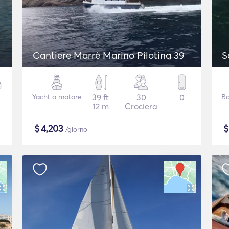
Cantiere Marrè Marino Pilotina 39
S
Yacht a motore
39 ft
30
0
Ba
12 m
Crociera
$
4,203
/giorno