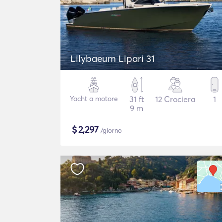
Lilybaeum Lipari 31
Yacht a motore
31 ft
12 Crociera
1
9 m
$
2,297
/giorno