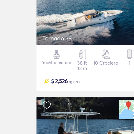
Tornado 38
Yacht a motore
38 ft
10 Crociera
1
12 m
$
2,526
/giorno