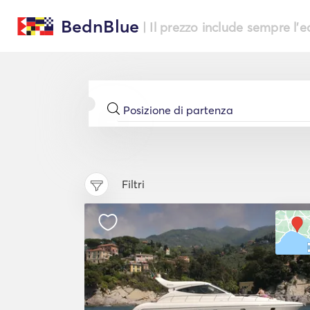
BednBlue
| Il prezzo include sempre l'
Filtri