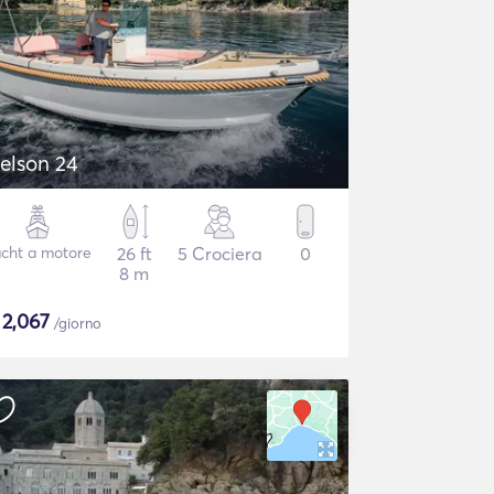
elson 24
cht a motore
26 ft
5 Crociera
0
8 m
$
2,067
/giorno