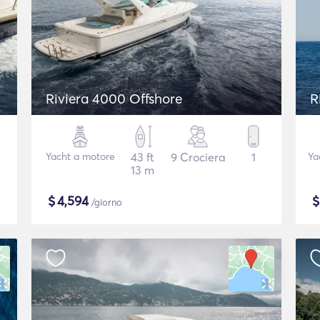
Riviera 4000 Offshore
R
Yacht a motore
43 ft
9 Crociera
1
Ya
13 m
$
4,594
/giorno