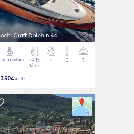
ochi Craft Dolphin 44
cht a motore
44 ft
4
2
3
13 m
$
3,904
/notte