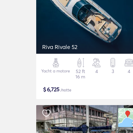
Riva Rivale 52
Yacht a motore
52 ft
4
3
4
16 m
$
6,725
/notte