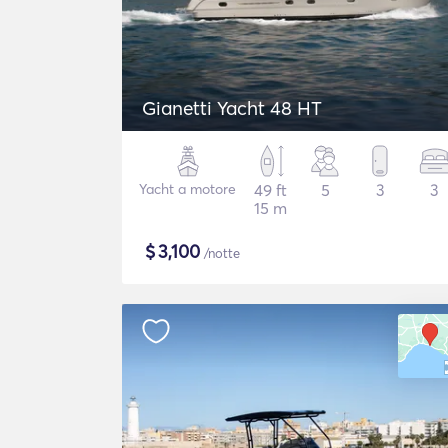
Gianetti Yacht 48 HT
Yacht a motore
49 ft
5
3
3
15 m
$
3,100
/notte