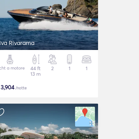
iva Rivarama
cht a motore
44 ft
2
1
1
13 m
$
3,904
/notte