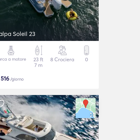
alpa Soleil 23
rca a motore
23 ft
8 Crociera
0
7 m
$
516
/giorno