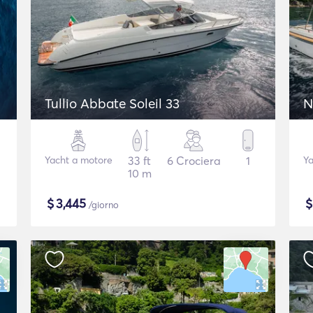
Tullio Abbate Soleil 33
N
Yacht a motore
33 ft
6 Crociera
1
Ya
10 m
$
3,445
/giorno