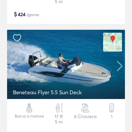
5 m
$
424
/giorno
Beneteau Flyer 5.5 Sun Deck
Barca a motore
17 ft
6 Crociera
1
5 m