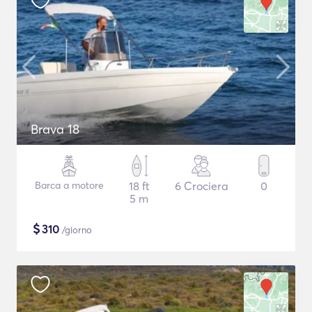
Brava 18
Barca a motore
18 ft
6 Crociera
0
5 m
$
310
/giorno