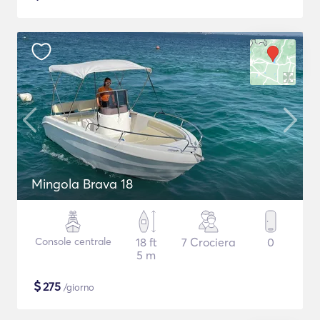
Mingola Brava 18
Console centrale
18 ft
7 Crociera
0
5 m
$
275
/giorno