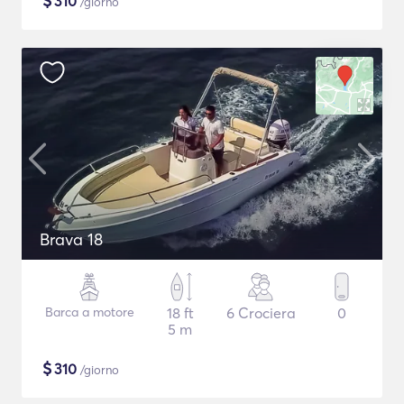
$
310
/giorno
Brava 18
Barca a motore
18 ft
6 Crociera
0
5 m
$
310
/giorno