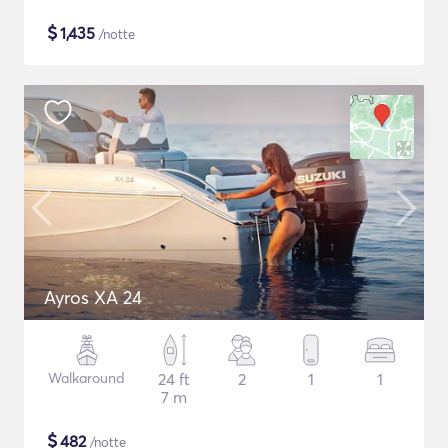
$
1,435
/notte
Ayros XA 24
Walkaround
24 ft
2
1
1
7 m
$
482
/notte