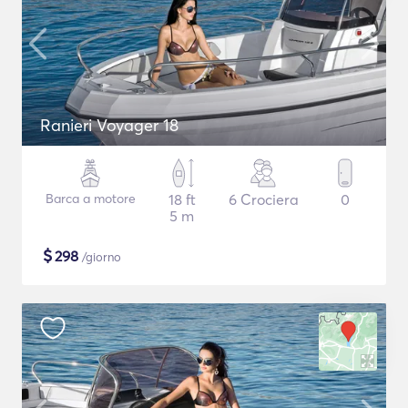
Ranieri Voyager 18
Barca a motore
18 ft
6 Crociera
0
5 m
$
298
/giorno