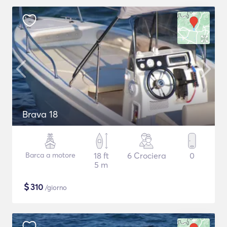
Brava 18
Barca a motore
18 ft
6 Crociera
0
5 m
$
310
/giorno