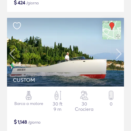
$
424
/giorno
CUSTOM
Barca a motore
30 ft
30
0
9 m
Crociera
$
1,148
/giorno