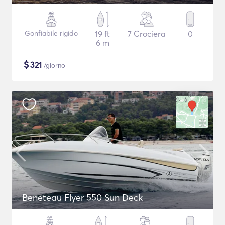
Gonfiabile rigido
19 ft
7 Crociera
0
6 m
$
321
/giorno
Beneteau Flyer 550 Sun Deck