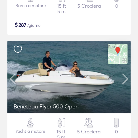
Barca a motore
15 ft
5 Crociera
0
5 m
$
287
/giorno
Beneteau Flyer 500 Open
Yacht a motore
15 ft
5 Crociera
0
5 m