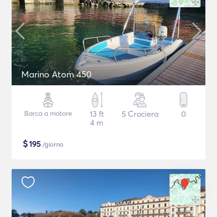
Marino Atom 450
Barca a motore
13 ft
5 Crociera
0
4 m
$
195
/giorno