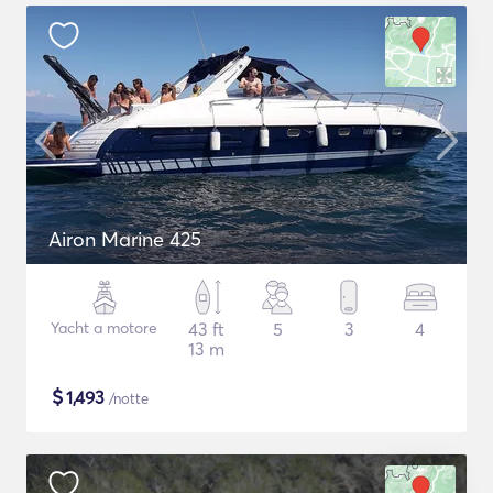
Airon Marine 425
Yacht a motore
43 ft
5
3
4
13 m
$
1,493
/notte