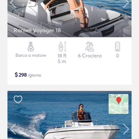
Ranieri Voyager 18
Barca a motore
18 ft
6 Crociera
0
5 m
$
298
/giorno