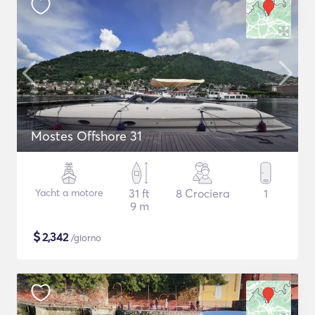
Mostes Offshore 31
Yacht a motore
31 ft
8 Crociera
1
9 m
$
2,342
/giorno