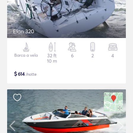
Elan 320
Barca a vela
32 ft
6
2
4
10 m
$
614
/notte