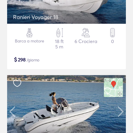
Ranieri Voyager 18
Barca a motore
18 ft
6 Crociera
0
5 m
$
298
/giorno