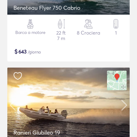
Beneteau Flyer 750 Cabrio
Barca a motore
22 ft
8 Crociera
1
7 m
$
643
/giorno
Ranieri Giubileo 19