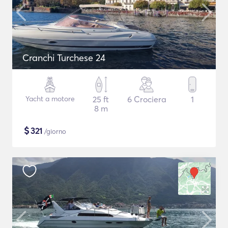
Cranchi Turchese 24
Yacht a motore
25 ft
6 Crociera
1
8 m
$
321
/giorno