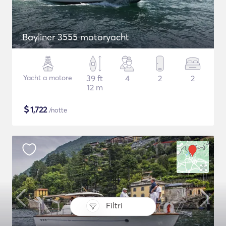
Bayliner 3555 motoryacht
Yacht a motore
39 ft
4
2
2
12 m
$
1,722
/notte
Filtri