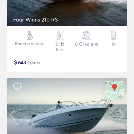
Four Winns 210 RS
Barca a motore
21 ft
8 Crociera
0
6 m
$
643
/giorno