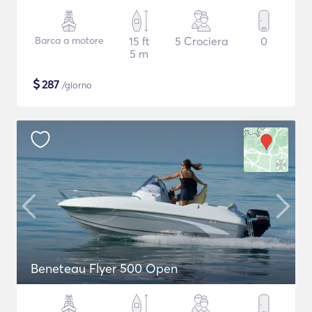
Barca a motore
15 ft
5 Crociera
0
5 m
$
287
/giorno
Beneteau Flyer 500 Open