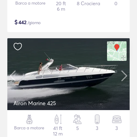
Barca a motore
20 ft
8 Crociera
0
6 m
$
442
/giorno
Airon Marine 425
Barca a motore
41 ft
5
3
3
12 m