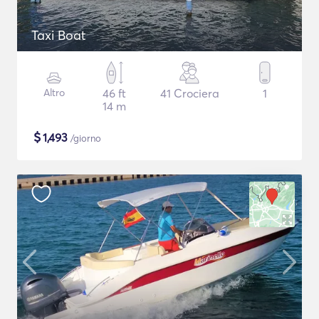
Taxi Boat
Altro
46 ft
41 Crociera
1
14 m
$
1,493
/giorno