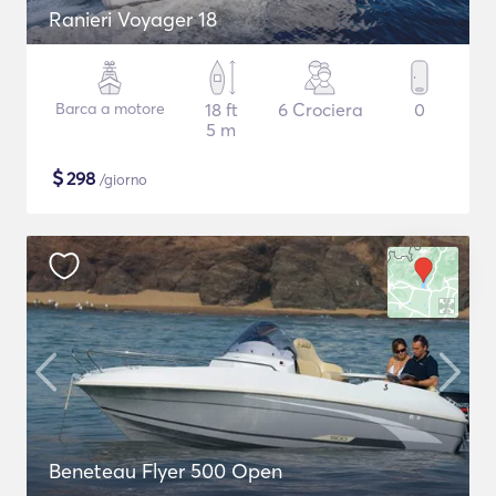
Ranieri Voyager 18
Barca a motore
18 ft
6 Crociera
0
5 m
$
298
/giorno
Beneteau Flyer 500 Open