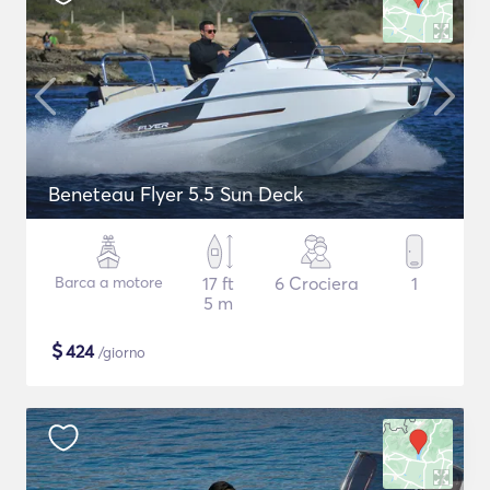
Beneteau Flyer 5.5 Sun Deck
Barca a motore
17 ft
6 Crociera
1
5 m
$
424
/giorno