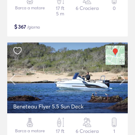
Barca a motore
17 ft
6 Crociera
0
5 m
$
367
/giorno
Beneteau Flyer 5.5 Sun Deck
Barca a motore
17 ft
6 Crociera
1