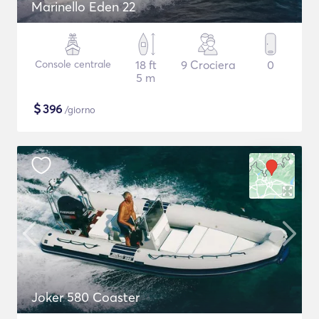
Marinello Eden 22
Console centrale
18 ft
9 Crociera
0
5 m
$
396
/giorno
Joker 580 Coaster