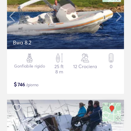
Bwa 8.2
Gonfiabile rigido
25 ft
12 Crociera
0
8 m
$
746
/giorno