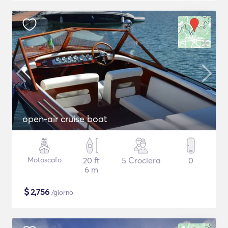
open-air cruise boat
Motoscafo
20 ft
5 Crociera
0
6 m
$
2,756
/giorno