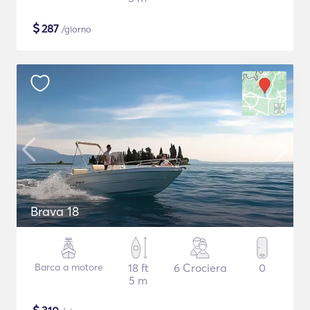
$
287
/giorno
Brava 18
Barca a motore
18 ft
6 Crociera
0
5 m