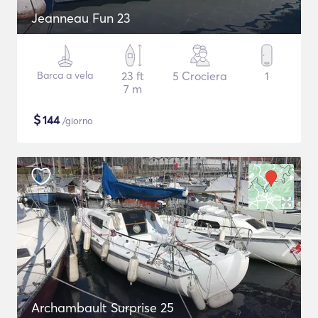
Jeanneau Fun 23
Barca a vela
23 ft
5 Crociera
1
7 m
$
144
/giorno
Archambault Surprise 25