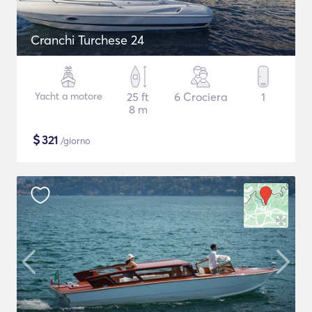
Cranchi Turchese 24
Yacht a motore
25 ft
6 Crociera
1
8 m
$
321
/giorno