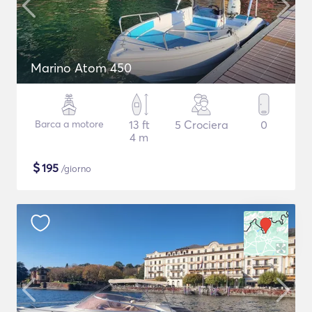
Marino Atom 450
Barca a motore
13 ft
5 Crociera
0
4 m
$
195
/giorno