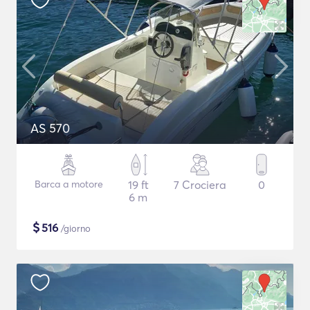
AS 570
Barca a motore
19 ft
7 Crociera
0
6 m
$
516
/giorno