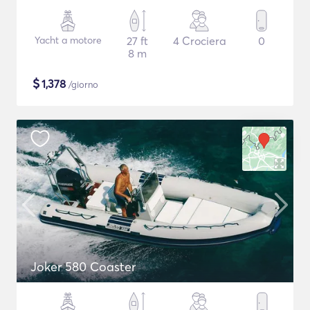
Yacht a motore
27 ft
4 Crociera
0
8 m
$
1,378
/giorno
Joker 580 Coaster