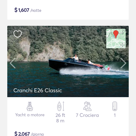
$
1,607
/notte
Cranchi E26 Classic
Yacht a motore
26 ft
7 Crociera
1
8 m
$
2,067
/giorno