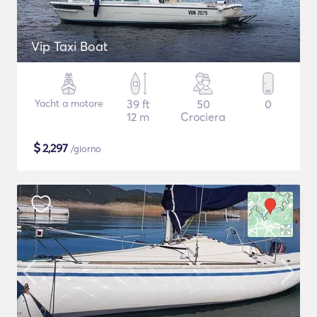
Vip Taxi Boat
Yacht a motore
39 ft
50
0
12 m
Crociera
$
2,297
/giorno