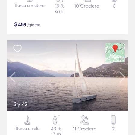
Barca a motore
19 ft
10 Crociera
0
6 m
$
459
/giorno
Sly 42
Barca a vela
43 ft
11 Crociera
2
13 m