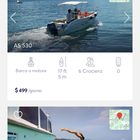
AS 530
Barca a motore
17 ft
6 Crociera
0
5 m
$
499
/giorno