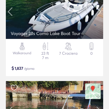
Voyager 23s Como Lake Boat Tour
Walkaround
23 ft
7 Crociera
0
7 m
$
1,837
/giorno