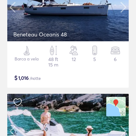
Beneteau Oceanis 48
Barca a vela
48 ft
12
5
6
15 m
$
1,016
/notte