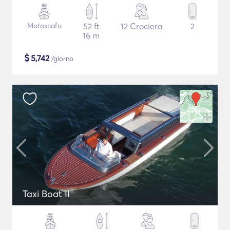
Motoscafo
52 ft
12 Crociera
2
16 m
$
5,742
/giorno
Taxi Boat II