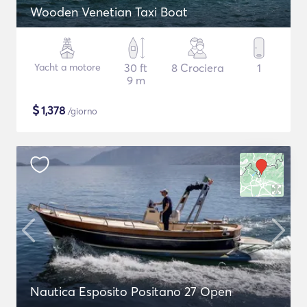
Wooden Venetian Taxi Boat
Yacht a motore
30 ft
8 Crociera
1
9 m
$
1,378
/giorno
Nautica Esposito Positano 27 Open