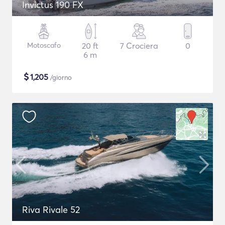
Invictus 190 FX
Motoscafo
20 ft
7 Crociera
0
6 m
$
1,205
/giorno
Riva Rivale 52