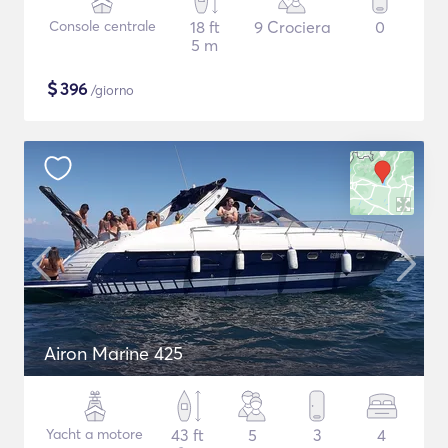
Console centrale
18 ft
9 Crociera
0
5 m
$
396
/giorno
Airon Marine 425
Yacht a motore
43 ft
5
3
4