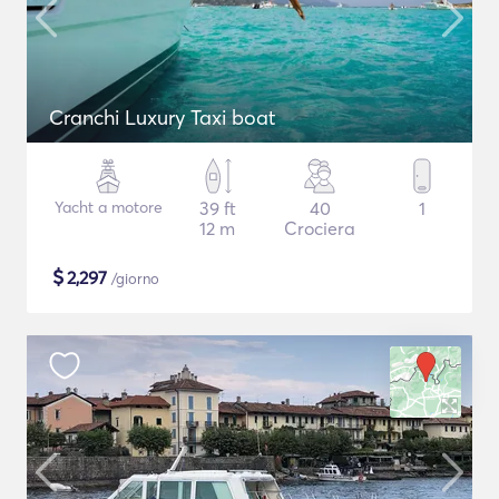
Cranchi Luxury Taxi boat
Yacht a motore
39 ft
40
1
12 m
Crociera
$
2,297
/giorno