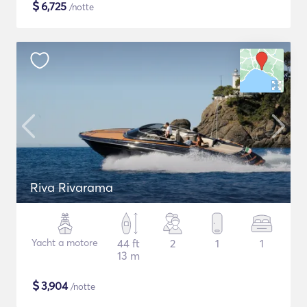
$
6,725
/notte
Riva Rivarama
Yacht a motore
44 ft
2
1
1
13 m
$
3,904
/notte