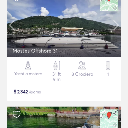
Mostes Offshore 31
Yacht a motore
31 ft
8 Crociera
1
9 m
$
2,342
/giorno