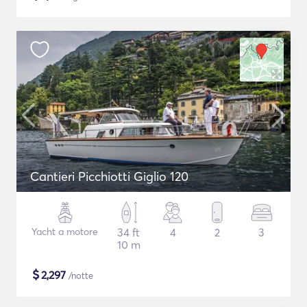
Cantieri Picchiotti Giglio 120
Yacht a motore
34 ft
4
2
3
10 m
$
2,297
/notte