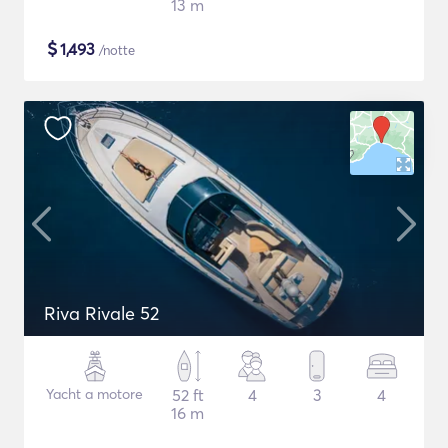
13 m
$
1,493
/notte
Riva Rivale 52
Yacht a motore
52 ft
4
3
4
16 m