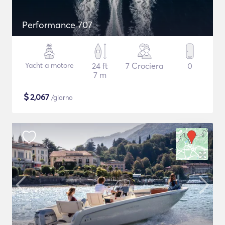
Performance 707
Yacht a motore
24 ft
7 Crociera
0
7 m
$
2,067
/giorno