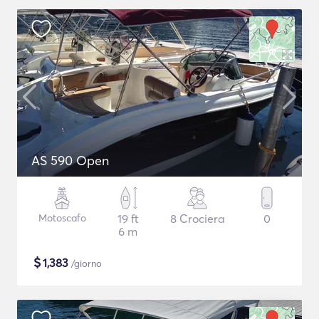
AS 590 Open
Motoscafo
19 ft
8 Crociera
0
6 m
$
1,383
/giorno