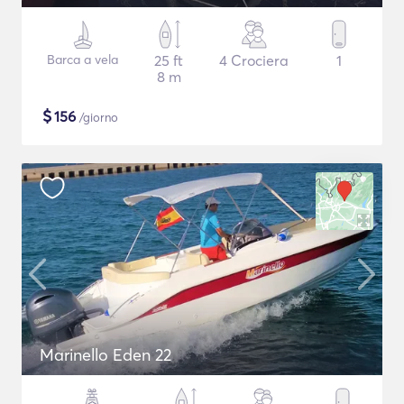
Barca a vela
25 ft
4 Crociera
1
8 m
$
156
/giorno
Marinello Eden 22