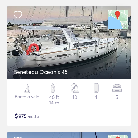
Beneteau Oceanis 45
Barca a vela
46 ft
10
4
5
14 m
$
975
/notte