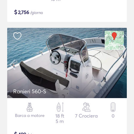
$
2,756
/giorno
Ranieri 560-S
Barca a motore
18 ft
7 Crociera
0
5 m