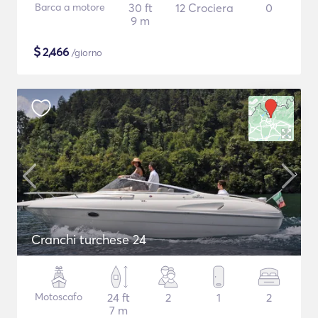
Barca a motore
30 ft
12 Crociera
0
9 m
$
2,466
/giorno
Cranchi turchese 24
Motoscafo
24 ft
2
1
2
7 m