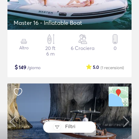
Master 16 - Inflatable Boat
Altro
20 ft
6 Crociera
0
6 m
$
149
5.0
/giorno
(1
recensioni
)
Filtri