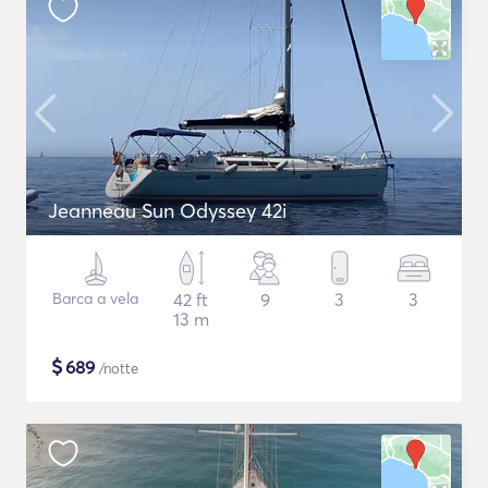
Jeanneau Sun Odyssey 42i
Barca a vela
42 ft
9
3
3
13 m
$
689
/notte