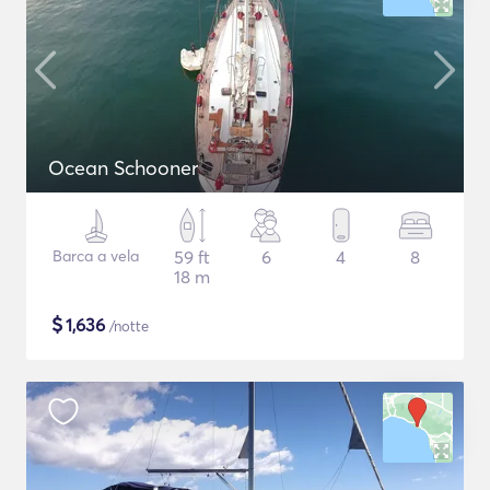
Ocean Schooner
Barca a vela
59 ft
6
4
8
18 m
$
1,636
/notte