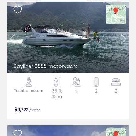
Bayliner 3555 motoryacht
Yacht a motore
39 ft
4
2
2
12 m
$
1,722
/notte