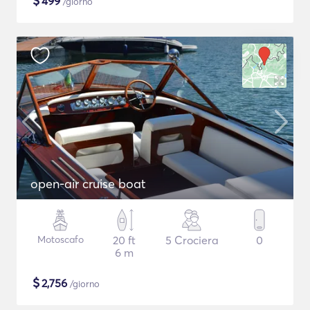
$
499
/giorno
open-air cruise boat
Motoscafo
20 ft
5 Crociera
0
6 m
$
2,756
/giorno