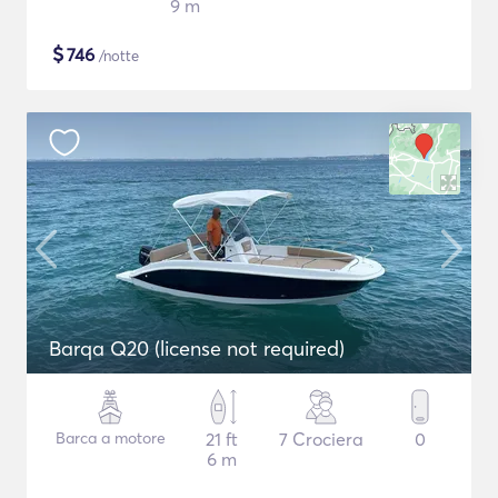
9 m
$
746
/notte
Barqa Q20 (license not required)
Barca a motore
21 ft
7 Crociera
0
6 m