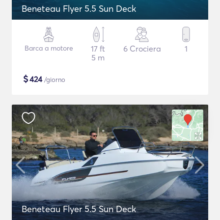
Beneteau Flyer 5.5 Sun Deck
Barca a motore
17 ft
6 Crociera
1
5 m
$
424
/giorno
Beneteau Flyer 5.5 Sun Deck