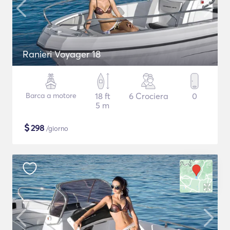
Ranieri Voyager 18
Barca a motore
18 ft
6 Crociera
0
5 m
$
298
/giorno