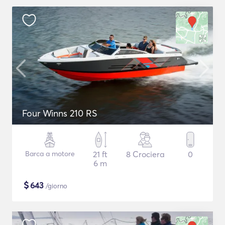
Four Winns 210 RS
Barca a motore
21 ft
8 Crociera
0
6 m
$
643
/giorno