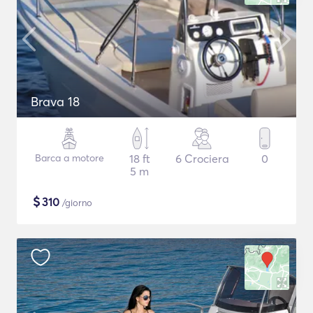
Brava 18
Barca a motore
18 ft
6 Crociera
0
5 m
$
310
/giorno