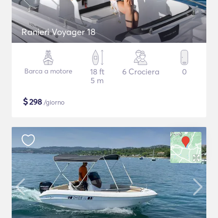
Ranieri Voyager 18
Barca a motore
18 ft
6 Crociera
0
5 m
$
298
/giorno