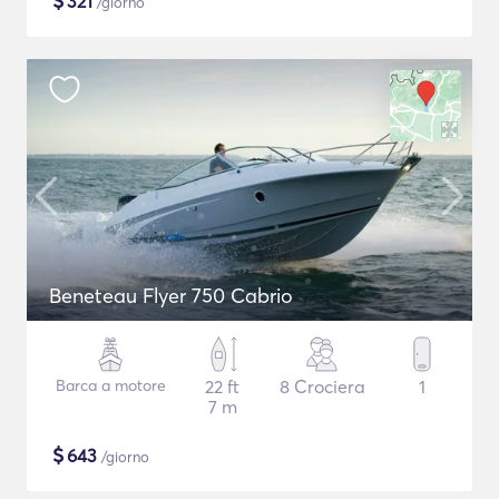
$
321
/giorno
Beneteau Flyer 750 Cabrio
Barca a motore
22 ft
8 Crociera
1
7 m
$
643
/giorno