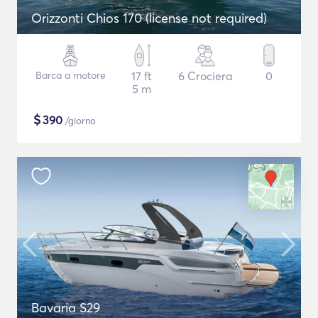
Orizzonti Chios 170 (license not required)
Barca a motore
17 ft
6 Crociera
0
5 m
$
390
/giorno
Bavaria S29