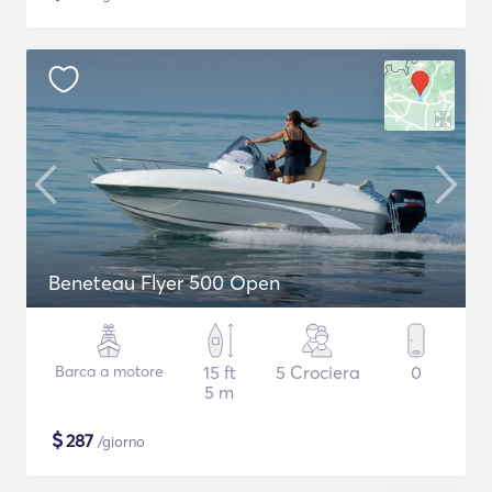
Beneteau Flyer 500 Open
Barca a motore
15 ft
5 Crociera
0
5 m
$
287
/giorno