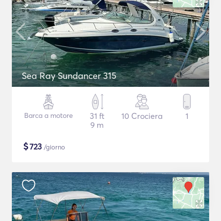
Sea Ray Sundancer 315
Barca a motore
31 ft
10 Crociera
1
9 m
$
723
/giorno