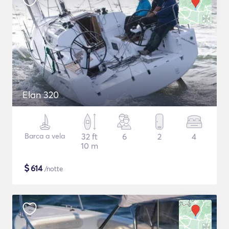
Elan 320
Barca a vela
32 ft
6
2
4
10 m
$
614
/notte