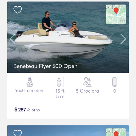
Beneteau Flyer 500 Open
Yacht a motore
15 ft
5 Crociera
0
5 m
$
287
/giorno