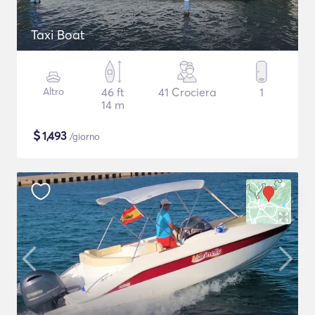
Taxi Boat
Altro
46 ft
41 Crociera
1
14 m
$
1,493
/giorno