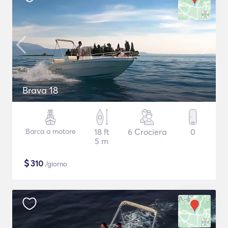
Brava 18
Barca a motore
18 ft
6 Crociera
0
5 m
$
310
/giorno