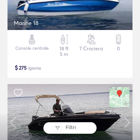
Marine 18
Console centrale
18 ft
7 Crociera
0
5 m
$
275
/giorno
Filtri