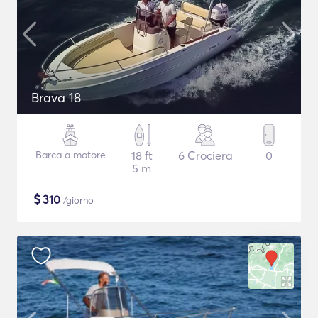
Brava 18
Barca a motore
18 ft
6 Crociera
0
5 m
$
310
/giorno