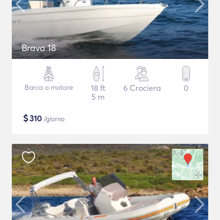
Brava 18
Barca a motore
18 ft
6 Crociera
0
5 m
$
310
/giorno