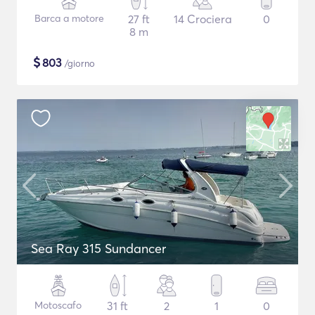
Barca a motore
27 ft
14 Crociera
0
8 m
$
803
/giorno
Sea Ray 315 Sundancer
Motoscafo
31 ft
2
1
0