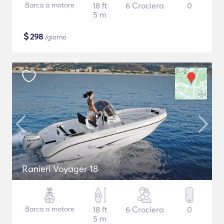
Barca a motore
18 ft
6 Crociera
0
5 m
$
298
/giorno
Ranieri Voyager 18
Barca a motore
18 ft
6 Crociera
0
5 m