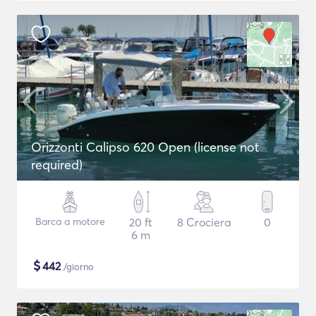
Orizzonti Calipso 620 Open (license not
required)
Barca a motore
20 ft
8 Crociera
0
6 m
$
442
/giorno