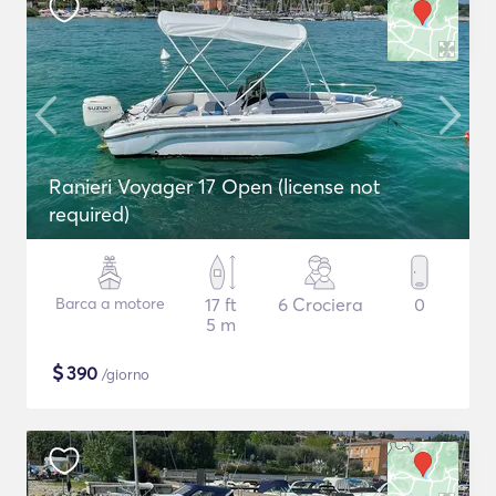
Ranieri Voyager 17 Open (license not
required)
Barca a motore
17 ft
6 Crociera
0
5 m
$
390
/giorno