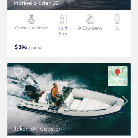
Marinello Eden 22
Console centrale
18 ft
9 Crociera
0
5 m
$
396
/giorno
Joker 580 Coaster