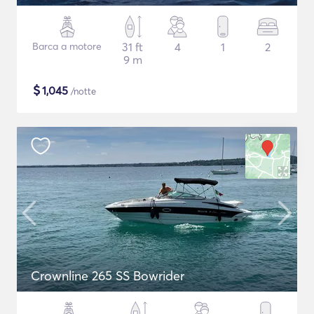
Barca a motore
31 ft
4
1
2
9 m
$
1,045
/notte
Crownline 265 SS Bowrider