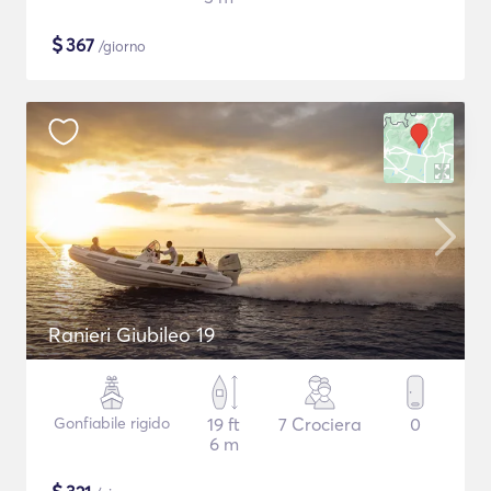
$
367
/giorno
Ranieri Giubileo 19
Gonfiabile rigido
19 ft
7 Crociera
0
6 m