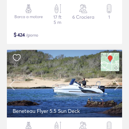
Barca a motore
17 ft
6 Crociera
1
5 m
$
424
/giorno
Beneteau Flyer 5.5 Sun Deck