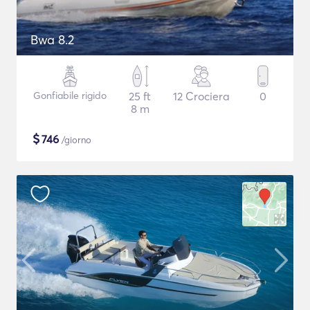
Bwa 8.2
Gonfiabile rigido
25 ft
12 Crociera
0
8 m
$
746
/giorno