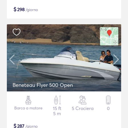
$
298
/giorno
Beneteau Flyer 500 Open
Barca a motore
15 ft
5 Crociera
0
5 m
$
287
/giorno