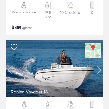
Barca a motore
19 ft
10 Crociera
0
6 m
$
459
/giorno
Ranieri Voyager 18