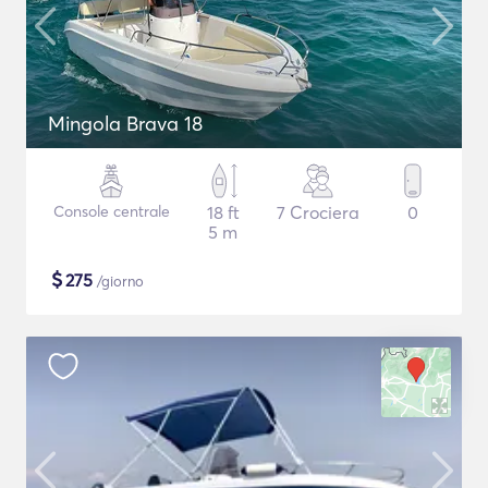
Mingola Brava 18
Console centrale
18 ft
7 Crociera
0
5 m
$
275
/giorno