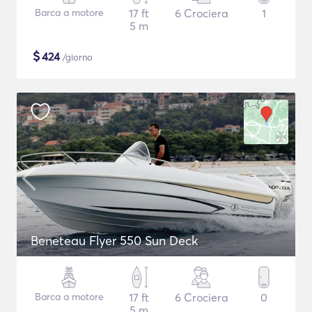
Barca a motore
17 ft
6 Crociera
1
5 m
$
424
/giorno
Beneteau Flyer 550 Sun Deck
Barca a motore
17 ft
6 Crociera
0
5 m