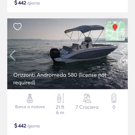
$
442
/giorno
Orizzonti Andromeda 580 (license not
required)
Barca a motore
21 ft
7 Crociera
0
6 m
$
442
/giorno