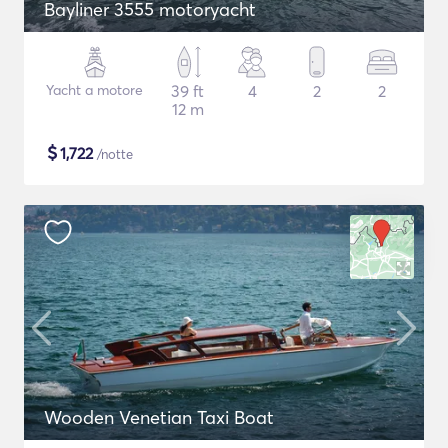
Bayliner 3555 motoryacht
Yacht a motore
39 ft
4
2
2
12 m
$
1,722
/notte
Wooden Venetian Taxi Boat