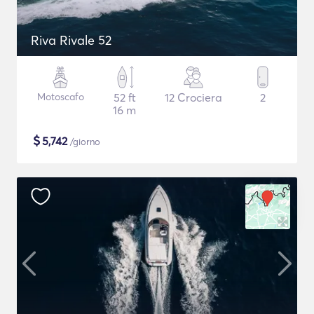
Riva Rivale 52
Motoscafo
52 ft
12 Crociera
2
16 m
$
5,742
/giorno