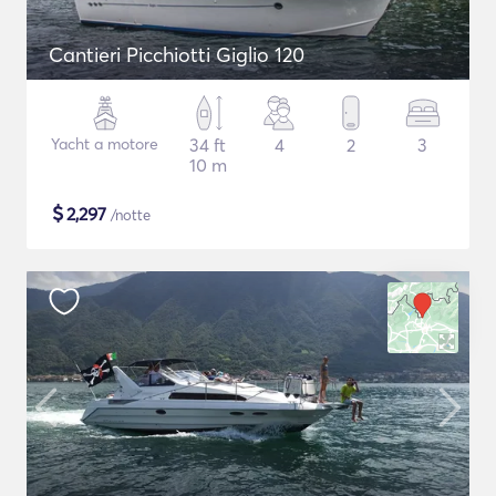
Cantieri Picchiotti Giglio 120
Yacht a motore
34 ft
4
2
3
10 m
$
2,297
/notte