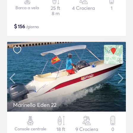
Barca a vela
25 ft
4 Crociera
1
8 m
$
156
/giorno
Marinello Eden 22
Console centrale
18 ft
9 Crociera
0