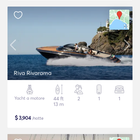
Riva Rivarama
Yacht a motore
44 ft
2
1
1
13 m
$
3,904
/notte