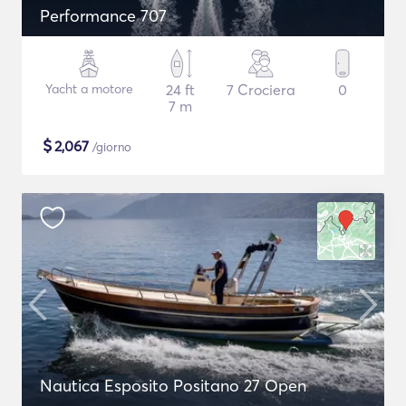
Performance 707
Yacht a motore
24 ft
7 Crociera
0
7 m
$
2,067
/giorno
Nautica Esposito Positano 27 Open