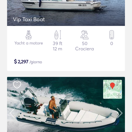
Vip Taxi Boat
Yacht a motore
39 ft
50
0
12 m
Crociera
$
2,297
/giorno