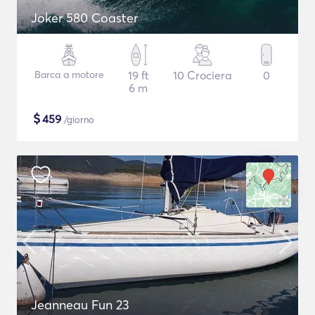
Joker 580 Coaster
Barca a motore
19 ft
10 Crociera
0
6 m
$
459
/giorno
Jeanneau Fun 23