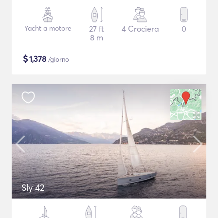
Yacht a motore
27 ft
4 Crociera
0
8 m
$
1,378
/giorno
Sly 42