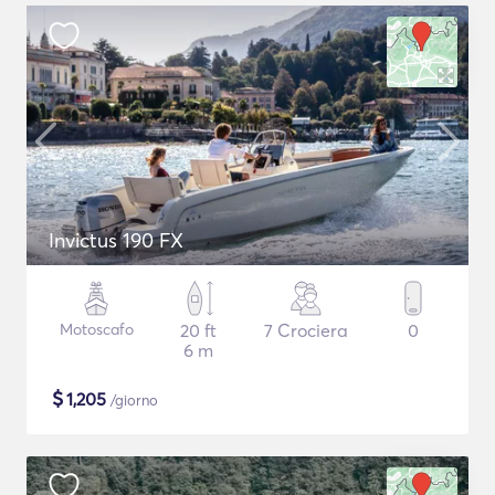
Invictus 190 FX
Motoscafo
20 ft
7 Crociera
0
6 m
$
1,205
/giorno