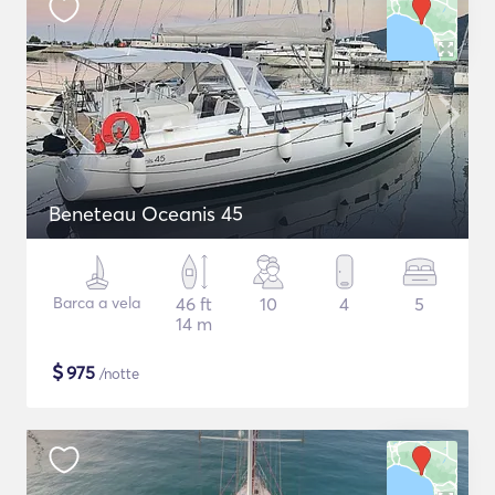
Beneteau Oceanis 45
Barca a vela
46 ft
10
4
5
14 m
$
975
/notte