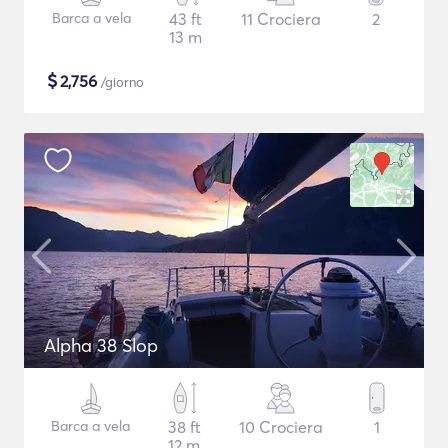
Barca a vela
43 ft
11 Crociera
2
13 m
$
2,756
/giorno
Alpha 38 Slop
Barca a vela
38 ft
10 Crociera
1
12 m