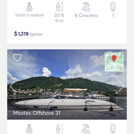
Yacht a motore
30 ft
8 Crociera
1
9 m
$
1,378
/giorno
Mostes Offshore 31