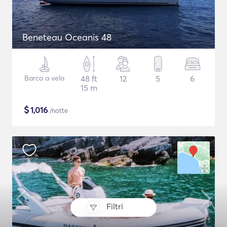
Beneteau Oceanis 48
Barca a vela
48 ft
12
5
6
15 m
$
1,016
/notte
Filtri