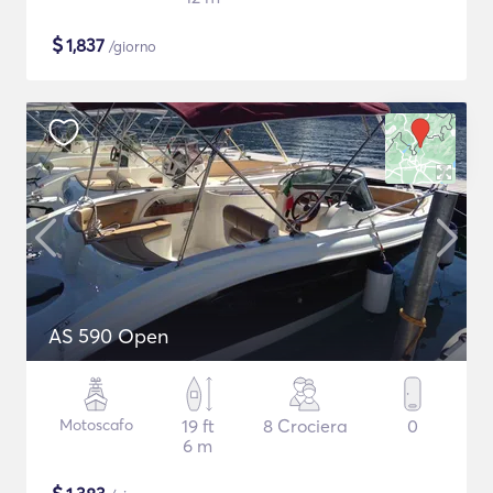
$
1,837
/giorno
AS 590 Open
Motoscafo
19 ft
8 Crociera
0
6 m