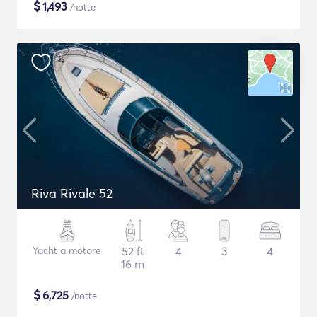
$
1,493
/notte
Riva Rivale 52
Yacht a motore
52 ft
4
3
4
16 m
$
6,725
/notte