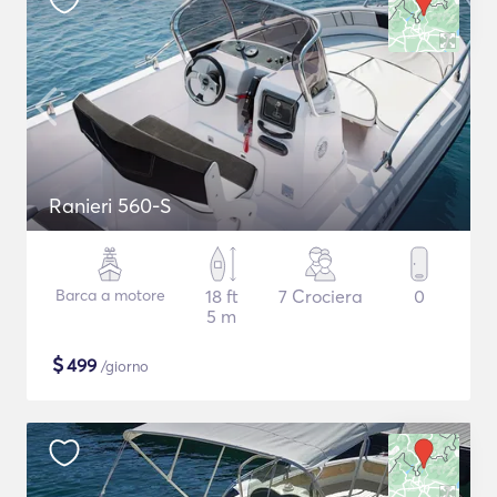
Ranieri 560-S
Barca a motore
18 ft
7 Crociera
0
5 m
$
499
/giorno