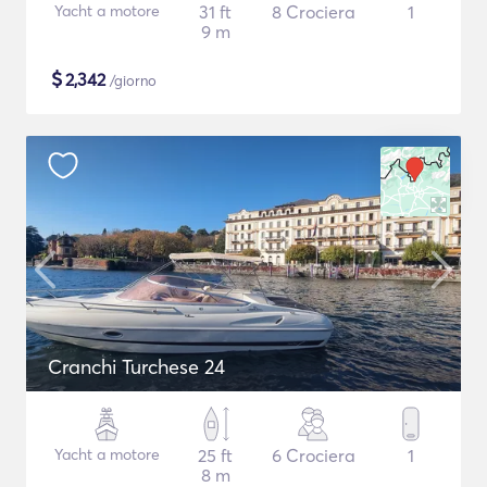
Yacht a motore
31 ft
8 Crociera
1
9 m
$
2,342
/giorno
Cranchi Turchese 24
Yacht a motore
25 ft
6 Crociera
1
8 m