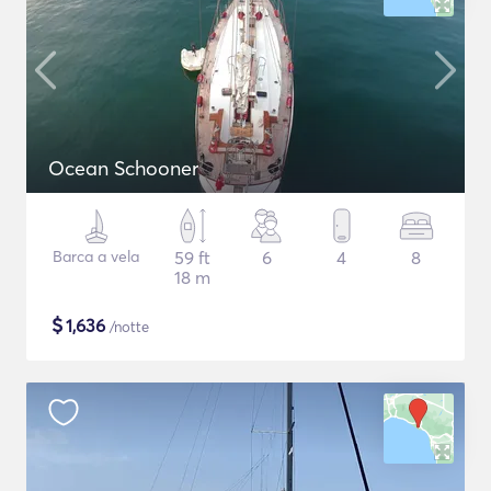
Ocean Schooner
Barca a vela
59 ft
6
4
8
18 m
$
1,636
/notte