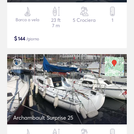
Barca a vela
23 ft
5 Crociera
1
7 m
$
144
/giorno
Archambault Surprise 25