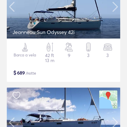
Jeanneau Sun Odyssey 42i
Barca a vela
42 ft
9
3
3
13 m
$
689
/notte