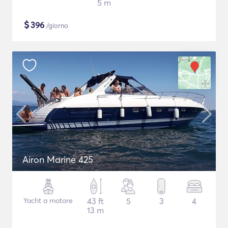
5 m
$
396
/giorno
Airon Marine 425
Yacht a motore
43 ft
5
3
4
13 m