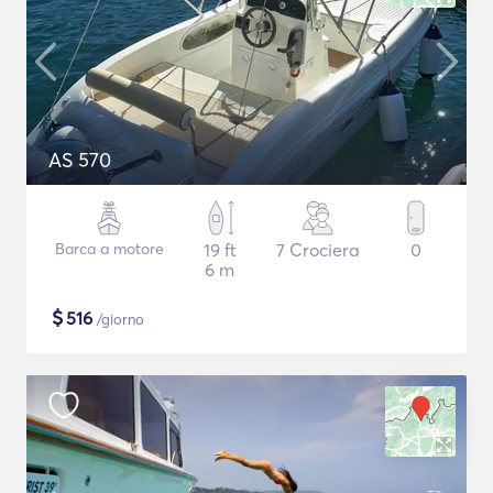
AS 570
Barca a motore
19 ft
7 Crociera
0
6 m
$
516
/giorno