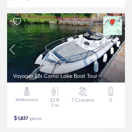
Voyager 23s Como Lake Boat Tour
Walkaround
23 ft
7 Crociera
0
7 m
$
1,837
/giorno