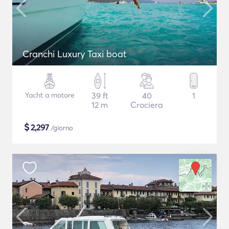
Cranchi Luxury Taxi boat
Yacht a motore
39 ft
40
1
12 m
Crociera
$
2,297
/giorno