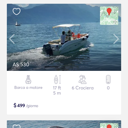
AS 530
Barca a motore
17 ft
6 Crociera
0
5 m
$
499
/giorno