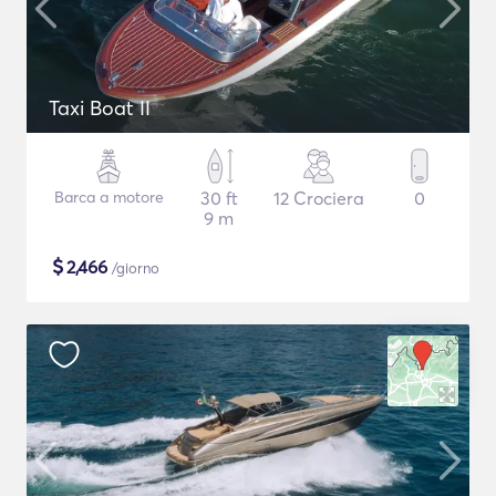
Taxi Boat II
Barca a motore
30 ft
12 Crociera
0
9 m
$
2,466
/giorno