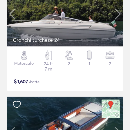
Cranchi turchese 24
Motoscafo
24 ft
2
1
2
7 m
$
1,607
/notte