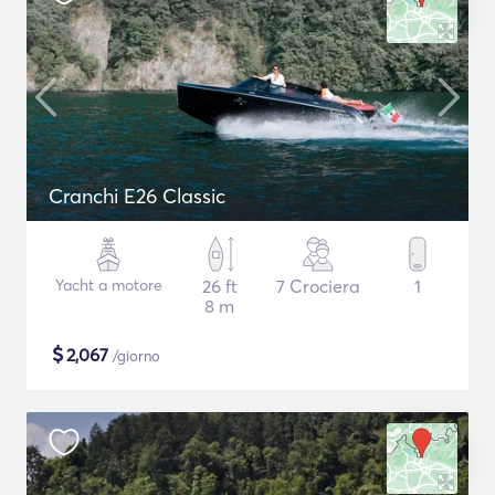
Cranchi E26 Classic
Yacht a motore
26 ft
7 Crociera
1
8 m
$
2,067
/giorno