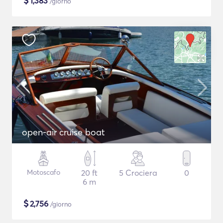
$
1,383
/giorno
open-air cruise boat
Motoscafo
20 ft
5 Crociera
0
6 m
$
2,756
/giorno