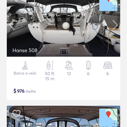
Hanse 508
Barca a vela
50 ft
12
6
6
15 m
$
976
/notte