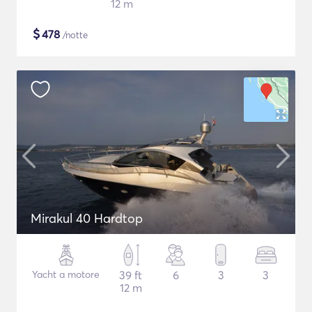
12 m
$
478
/notte
Mirakul 40 Hardtop
Yacht a motore
39 ft
6
3
3
12 m