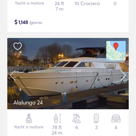
Yacht a motore
24 ft
10 Crociera
0
7 m
$
1,148
/giorno
Alalunga 24
Yacht a motore
78 ft
6
3
4
24 m