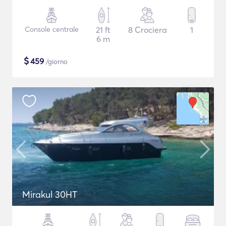
Console centrale
21 ft
8 Crociera
1
6 m
$
459
/giorno
Mirakul 30HT