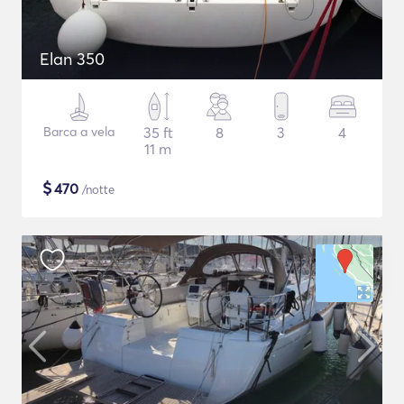
Elan 350
Barca a vela
35 ft
8
3
4
11 m
$
470
/notte