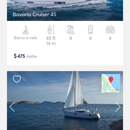
Bavaria Cruiser 45
Barca a vela
45 ft
8
4
4
14 m
$
475
/notte