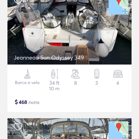
Jeanneau Sun Odyssey 349
Barca a vela
34 ft
8
3
4
10 m
$
468
/notte