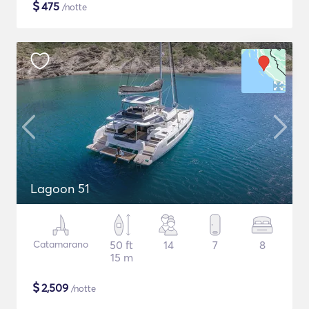
$
475
/notte
Lagoon 51
Catamarano
50 ft
14
7
8
15 m
$
2,509
/notte