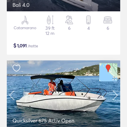
Bali 4.0
Catamarano
39 ft
6
4
6
12 m
$
1,091
/notte
Quicksilver 675 Activ Open