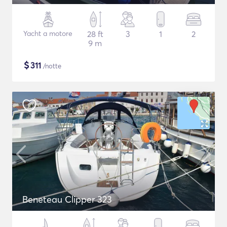
Yacht a motore
28 ft
3
1
2
9 m
$
311
/notte
Beneteau Clipper 323