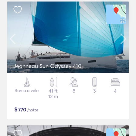
Jeanneau Sun Odyssey 410
Barca a vela
41 ft
8
3
4
12 m
$
770
/notte