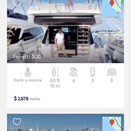
Ferretti 500
Yacht a motore
50 ft
6
3
3
15 m
$
2,878
/notte