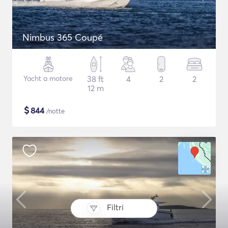
Nimbus 365 Coupé
Yacht a motore
38 ft
4
2
2
12 m
$
844
/notte
Filtri