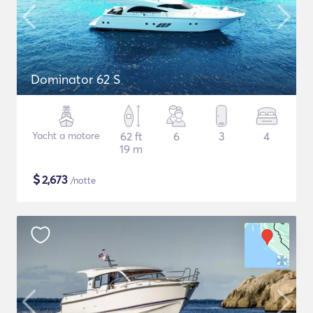
Dominator 62 S
Yacht a motore
62 ft
6
3
4
19 m
$
2,673
/notte