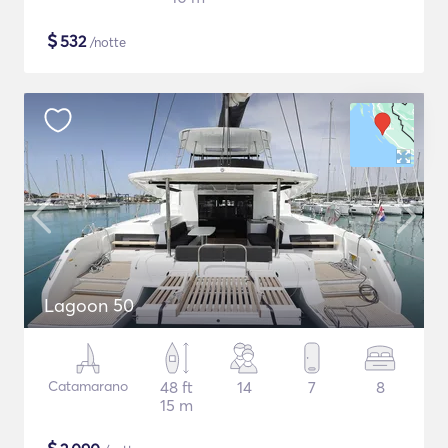
$
532
/notte
Lagoon 50
Catamarano
48 ft
14
7
8
15 m