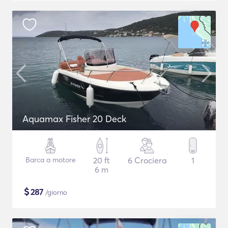
Aquamax Fisher 20 Deck
Barca a motore
20 ft
6 Crociera
1
6 m
$
287
/giorno