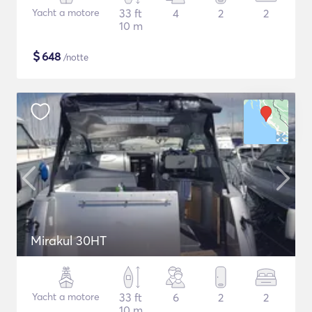
Yacht a motore
33 ft
4
2
2
10 m
$
648
/notte
Mirakul 30HT
Yacht a motore
33 ft
6
2
2
10 m