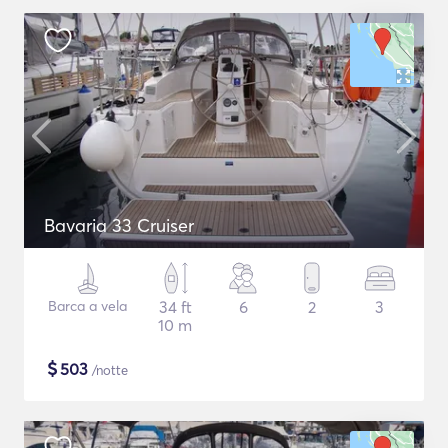
Bavaria 33 Cruiser
Barca a vela
34 ft
6
2
3
10 m
$
503
/notte