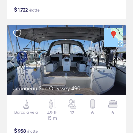
$
1,722
/notte
Jeanneau Sun Odyssey 490
Barca a vela
49 ft
12
6
6
15 m
$
958
/notte