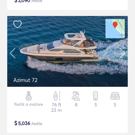
$
2,090
/notte
Azimut 72
Yacht a motore
76 ft
8
5
5
23 m
$
5,036
/notte