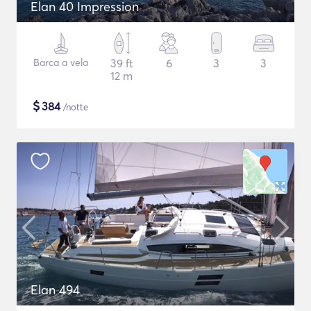
Elan 40 Impression
Barca a vela
39 ft
6
3
3
12 m
$
384
/notte
Elan 494