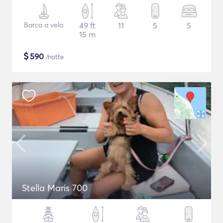
Barca a vela
49 ft
11
5
5
15 m
$
590
/notte
Stella Maris 700