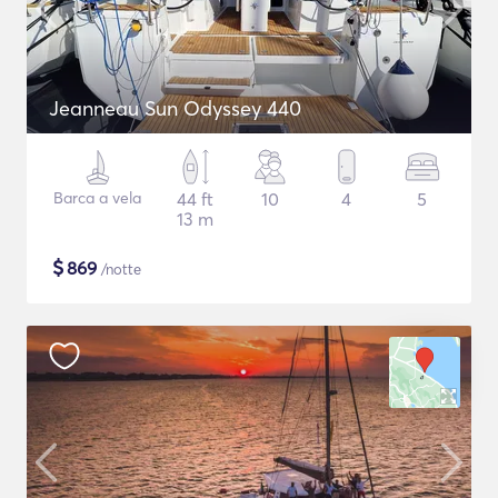
Jeanneau Sun Odyssey 440
Barca a vela
44 ft
10
4
5
13 m
$
869
/notte