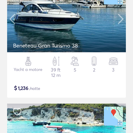
Beneteau Gran Turismo 38
Yacht a motore
39 ft
5
2
3
12 m
$
1,236
/notte