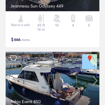
Jeanneau Sun Odyssey 449
Barca a vela
45 ft
10
4
5
14 m
$
666
/notte
Adria Event 850