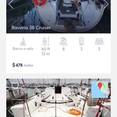
Bavaria 38 Cruiser
Barca a vela
40 ft
8
3
3
12 m
$
478
/notte