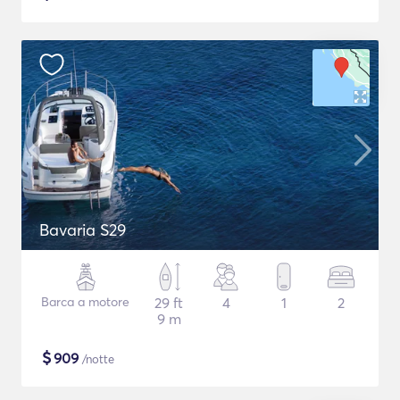
Bavaria S29
Barca a motore
29 ft
4
1
2
9 m
$
909
/notte