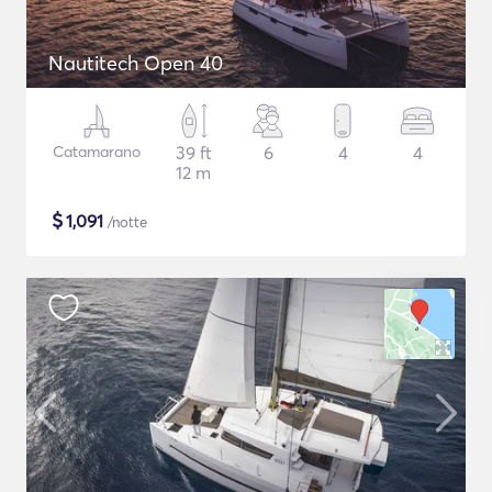
Nautitech Open 40
Catamarano
39 ft
6
4
4
12 m
$
1,091
/notte