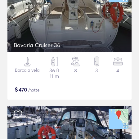
Bavaria Cruiser 36
Barca a vela
36 ft
8
3
4
11 m
$
470
/notte