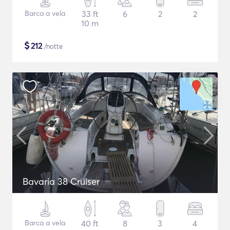
Barca a vela
33 ft
6
2
2
10 m
$
212
/notte
Bavaria 38 Cruiser
Barca a vela
40 ft
8
3
4