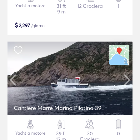
Yacht a motore
31 ft
12 Crociera
1
9 m
$
2,297
/giorno
Cantiere Marrè Marino Pilotina 39
Yacht a motore
39 ft
30
0
12 m
Crociera