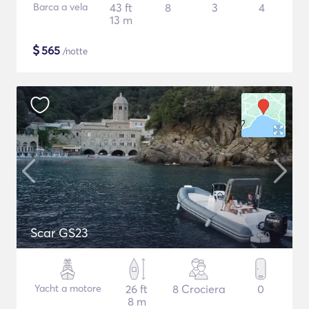
Barca a vela
43 ft
8
3
4
13 m
$
565
/notte
Scar GS23
Yacht a motore
26 ft
8 Crociera
0
8 m