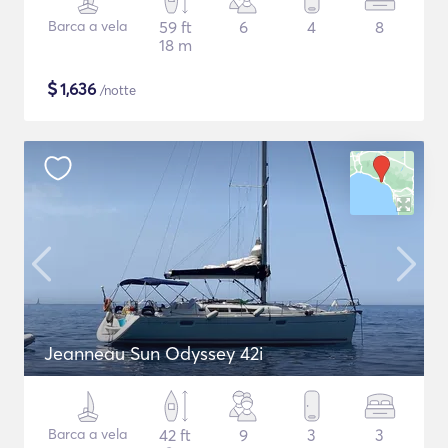
Barca a vela
59 ft
6
4
8
18 m
$
1,636
/notte
Jeanneau Sun Odyssey 42i
Barca a vela
42 ft
9
3
3