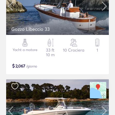
Gozzo Libeccio 33
Yacht a motore
33 ft
10 Crociera
1
10 m
$
2,067
/giorno