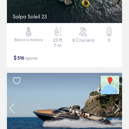
Salpa Soleil 23
Barca a motore
23 ft
8 Crociera
0
7 m
$
516
/giorno