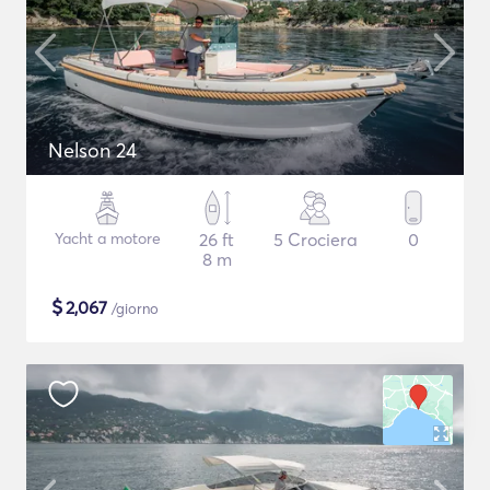
Nelson 24
Yacht a motore
26 ft
5 Crociera
0
8 m
$
2,067
/giorno