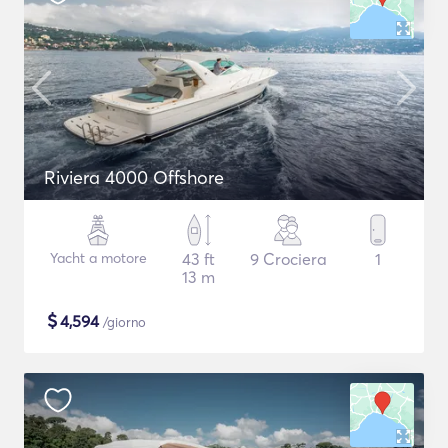
Riviera 4000 Offshore
Yacht a motore
43 ft
9 Crociera
1
13 m
$
4,594
/giorno