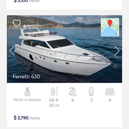
$
3,100
/notte
Ferretti 630
Yacht a motore
66 ft
6
3
4
20 m
$
3,790
/notte