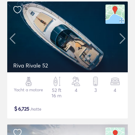
Riva Rivale 52
Yacht a motore
52 ft
4
3
4
16 m
$
6,725
/notte