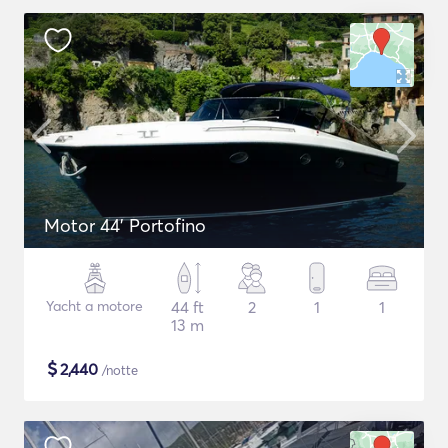
Motor 44' Portofino
Yacht a motore
44 ft
2
1
1
13 m
$
2,440
/notte