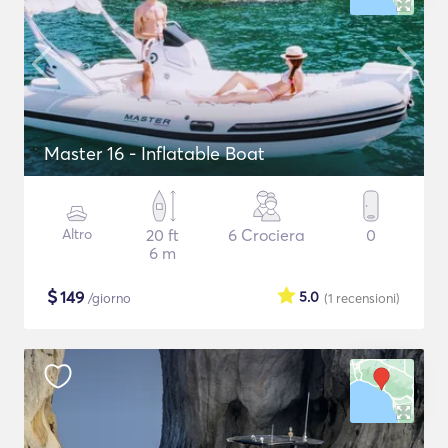
Master 16 - Inflatable Boat
Altro
20 ft
6 Crociera
0
6 m
$
149
5.0
/giorno
(1
recensioni
)