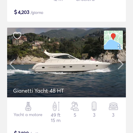
$
4,203
/giorno
Gianetti Yacht 48 HT
Yacht a motore
49 ft
5
3
3
15 m