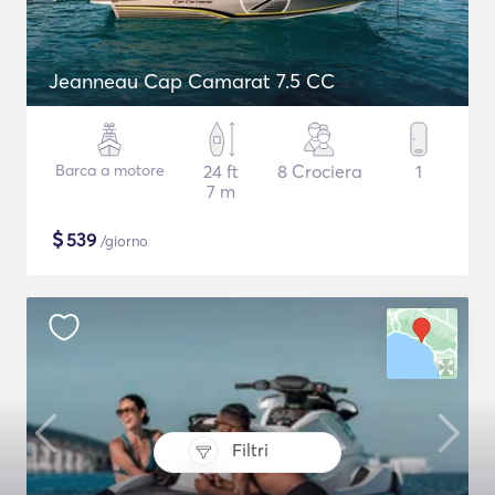
Jeanneau Cap Camarat 7.5 CC
Barca a motore
24 ft
8 Crociera
1
7 m
$
539
/giorno
Filtri