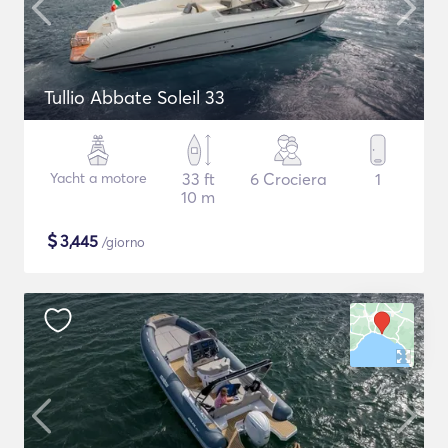
Tullio Abbate Soleil 33
Yacht a motore
33 ft
6 Crociera
1
10 m
$
3,445
/giorno