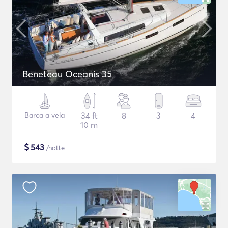
Beneteau Oceanis 35
Barca a vela
34 ft
8
3
4
10 m
$
543
/notte