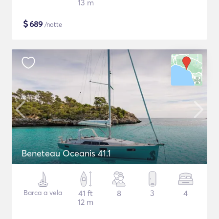
13 m
$
689
/notte
Beneteau Oceanis 41.1
Barca a vela
41 ft
8
3
4
12 m