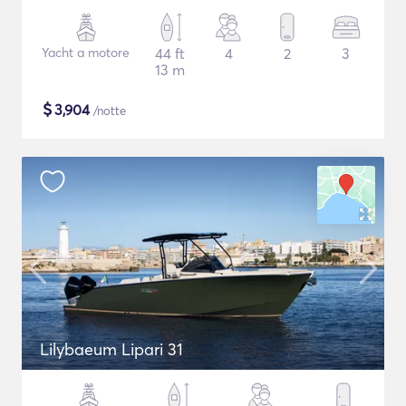
Yacht a motore
44 ft
4
2
3
13 m
$
3,904
/notte
Lilybaeum Lipari 31