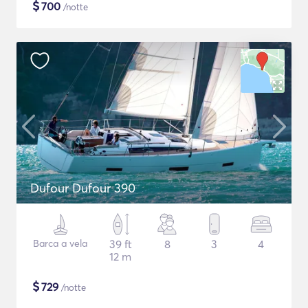
$
700
/notte
Dufour Dufour 390
Barca a vela
39 ft
8
3
4
12 m
$
729
/notte