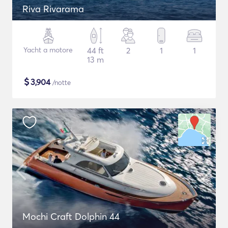
Riva Rivarama
Yacht a motore
44 ft
2
1
1
13 m
$
3,904
/notte
Mochi Craft Dolphin 44