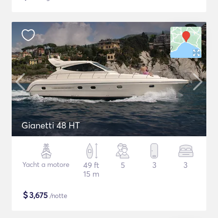
Gianetti 48 HT
Yacht a motore
49 ft
5
3
3
15 m
$
3,675
/notte