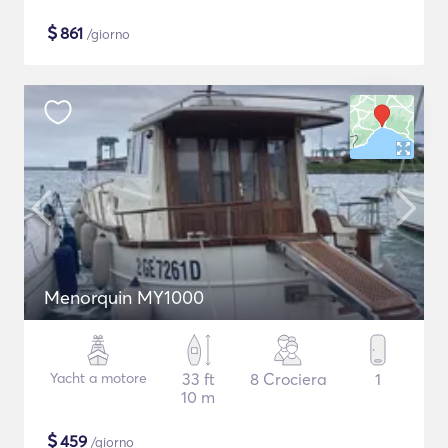
$
861
/giorno
Menorquin MY1000
Yacht a motore
33 ft
8 Crociera
1
10 m
$
459
/giorno