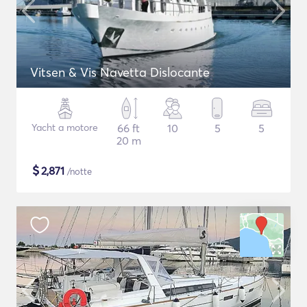
Vitsen & Vis Navetta Dislocante
Yacht a motore
66 ft
10
5
5
20 m
$
2,871
/notte