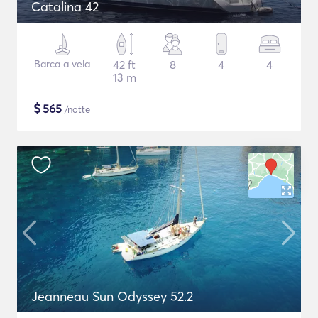
Catalina 42
Barca a vela
42 ft
8
4
4
13 m
$
565
/notte
Jeanneau Sun Odyssey 52.2