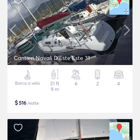
Cantieri Navali D'Este Este 31
Barca a vela
31 ft
6
2
4
9 m
$
516
/notte