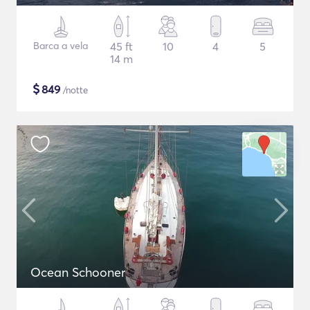
Barca a vela
45 ft
10
4
5
14 m
$
849
/notte
Ocean Schooner