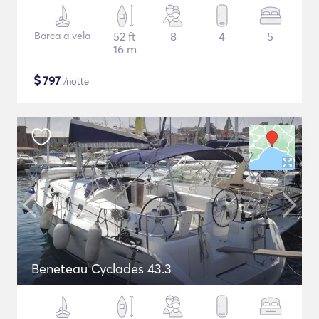
Barca a vela
52 ft
8
4
5
16 m
$
797
/notte
Beneteau Cyclades 43.3