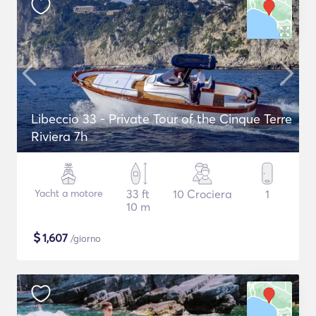
Libeccio 33 - Private Tour of the Cinque Terre
Riviera 7h
Yacht a motore
33 ft
10 Crociera
1
10 m
$
1,607
/giorno