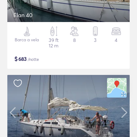
Elan 40
Barca a vela
39 ft
8
3
4
12 m
$
683
/notte