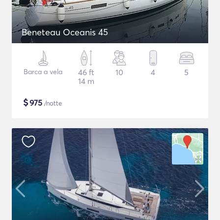
Beneteau Oceanis 45
Barca a vela
46 ft
10
4
5
14 m
$
975
/notte