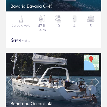
Bavaria Bavaria C-45
Barca a vela
47 ft
10
4
5
14 m
$
944
/notte
Beneteau Oceanis 45