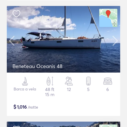
Beneteau Oceanis 48
Barca a vela
48 ft
12
5
6
15 m
$
1,016
/notte