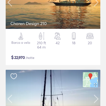
Choren Design 210
Barca a vela
210 ft
42
18
20
64 m
$
22,970
/notte