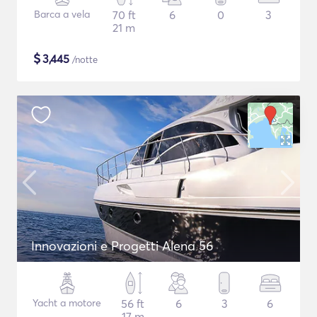
Barca a vela
70 ft
6
0
3
21 m
$
3,445
/notte
Innovazioni e Progetti Alena 56
Yacht a motore
56 ft
6
3
6
17 m