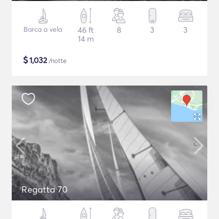
Barca a vela
46 ft
8
3
3
14 m
$
1,032
/notte
Regatta 70