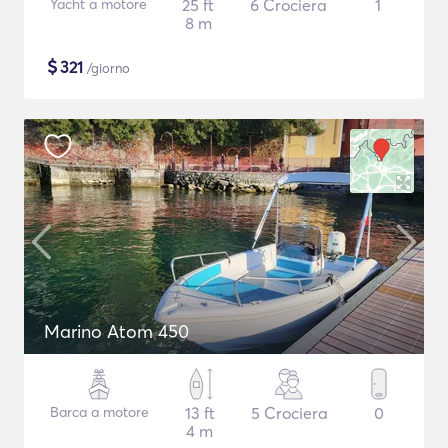
Yacht a motore
25 ft
6 Crociera
1
8 m
$
321
/giorno
Marino Atom 450
Barca a motore
13 ft
5 Crociera
0
4 m