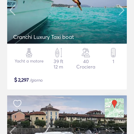
Cranchi Luxury Taxi boat
Yacht a motore
39 ft
40
1
12 m
Crociera
$
2,297
/giorno