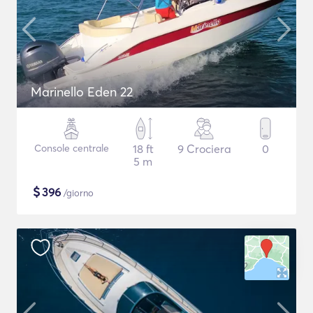
Marinello Eden 22
Console centrale
18 ft
9 Crociera
0
5 m
$
396
/giorno