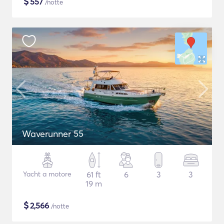
$
557
/notte
Waverunner 55
Yacht a motore
61 ft
6
3
3
19 m
$
2,566
/notte