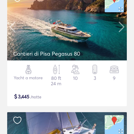
Cantieri di Pisa Pegasus 80
Yacht a motore
80 ft
10
3
9
24 m
$
3,445
/notte