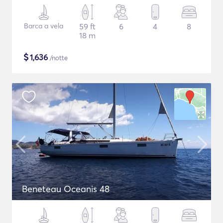
Barca a vela
59 ft
6
4
8
18 m
$
1,636
/notte
Beneteau Oceanis 48