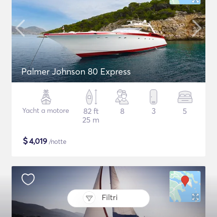
Palmer Johnson 80 Express
Yacht a motore
82 ft
8
3
5
25 m
$
4,019
/notte
Filtri