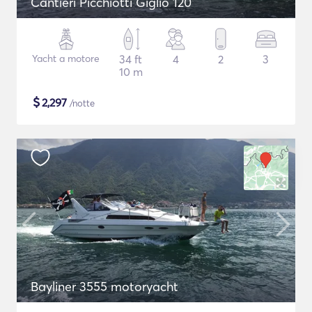
Cantieri Picchiotti Giglio 120
Yacht a motore
34 ft
4
2
3
10 m
$
2,297
/notte
Bayliner 3555 motoryacht