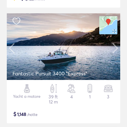
Fantastic Pursuit 3400 "Express"
Yacht a motore
39 ft
4
1
3
12 m
$
1,148
/notte