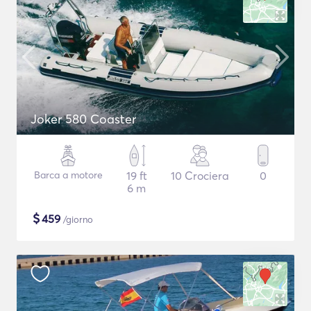
Joker 580 Coaster
Barca a motore
19 ft
10 Crociera
0
6 m
$
459
/giorno