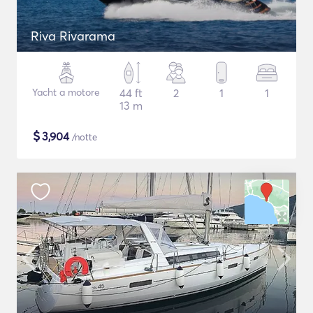
Riva Rivarama
Yacht a motore
44 ft
2
1
1
13 m
$
3,904
/notte