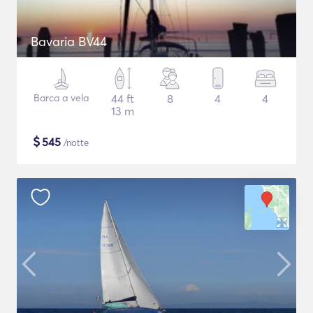
Bavaria BV44
Barca a vela
44 ft
8
4
4
13 m
$
545
/notte