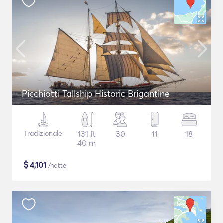
Picchiotti Tallship Historic Brigantine
Tradizionale
131 ft
30
11
18
40 m
$
4,101
/notte