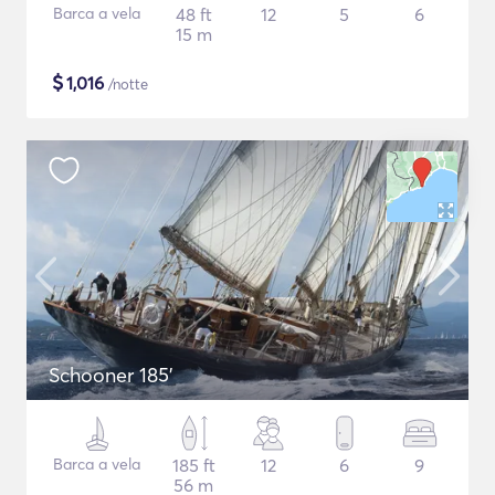
Barca a vela
48 ft
12
5
6
15 m
$
1,016
/notte
Schooner 185'
Barca a vela
185 ft
12
6
9
56 m