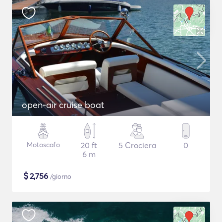
open-air cruise boat
Motoscafo
20 ft
5 Crociera
0
6 m
$
2,756
/giorno