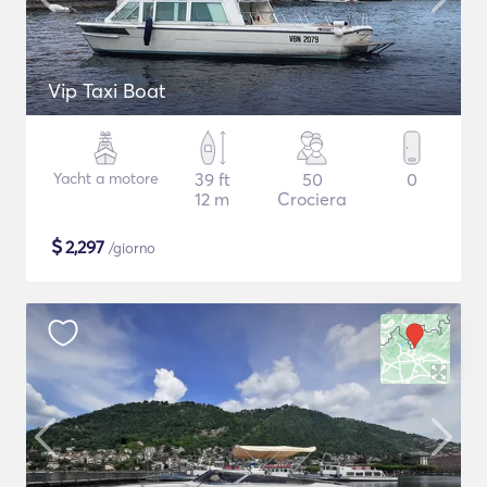
Vip Taxi Boat
Yacht a motore
39 ft
50
0
12 m
Crociera
$
2,297
/giorno