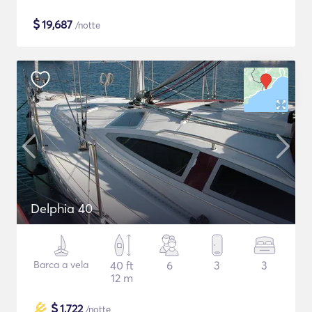
$
19,687
/notte
Delphia 40
Barca a vela
40 ft
6
3
3
12 m
$
1,722
/notte