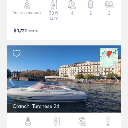
Yacht a motore
39 ft
4
2
2
12 m
$
1,722
/notte
Cranchi Turchese 24