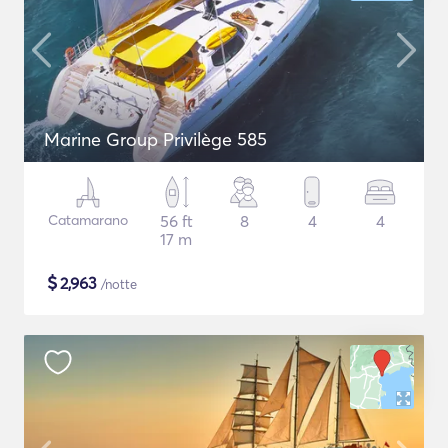
Marine Group Privilège 585
Catamarano
56 ft
8
4
4
17 m
$
2,963
/notte