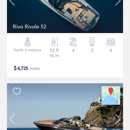
Riva Rivale 52
Yacht a motore
52 ft
4
3
4
16 m
$
6,725
/notte