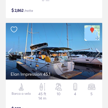
$
2,862
/notte
Elan Impression 45.1
Barca a vela
45 ft
10
4
5
14 m