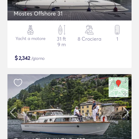
Mostes Offshore 31
Yacht a motore
31 ft
8 Crociera
1
9 m
$
2,342
/giorno