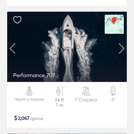
Performance 707
Yacht a motore
24 ft
7 Crociera
0
7 m
$
2,067
/giorno