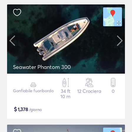
Seawater Phantom 300
Gonfiabile fuoribordo
34 ft
12 Crociera
0
10 m
$
1,378
/giorno