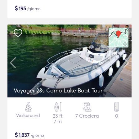
$
195
/giorno
Voyager 23s Como Lake Boat Tour
Walkaround
23 ft
7 Crociera
0
7 m
$
1,837
/giorno