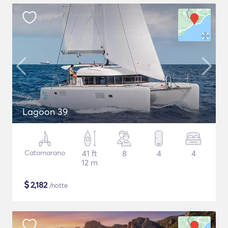
Lagoon 39
Catamarano
41 ft
8
4
4
12 m
$
2,182
/notte