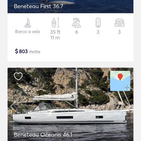
Beneteau First 36.7
Barca a vela
35 ft
6
3
3
11 m
$
803
/notte
Beneteau Oceanis 46.1