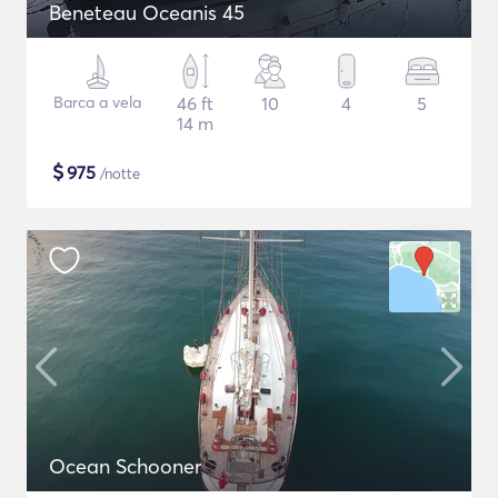
Beneteau Oceanis 45
Barca a vela
46 ft
10
4
5
14 m
$
975
/notte
Ocean Schooner