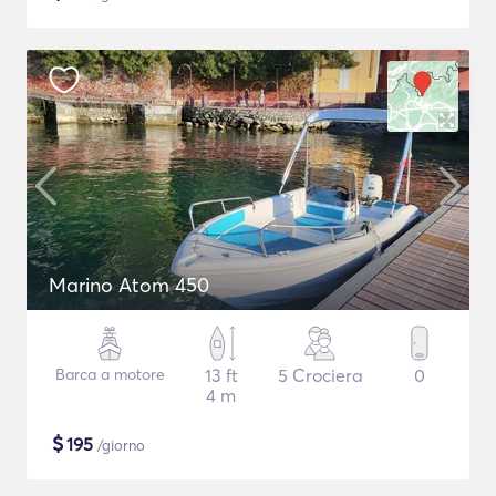
Marino Atom 450
Barca a motore
13 ft
5 Crociera
0
4 m
$
195
/giorno