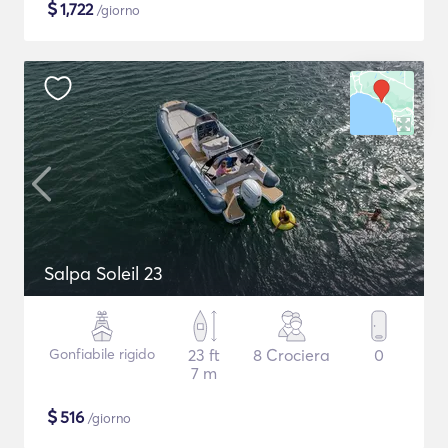
$
1,722
/giorno
Salpa Soleil 23
Gonfiabile rigido
23 ft
8 Crociera
0
7 m
$
516
/giorno