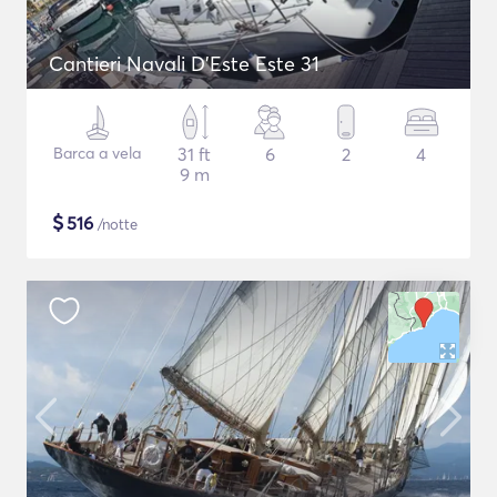
Cantieri Navali D'Este Este 31
Barca a vela
31 ft
6
2
4
9 m
$
516
/notte