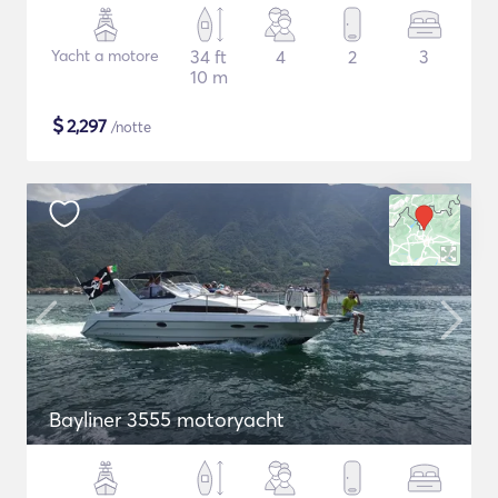
Yacht a motore
34 ft
4
2
3
10 m
$
2,297
/notte
Bayliner 3555 motoryacht