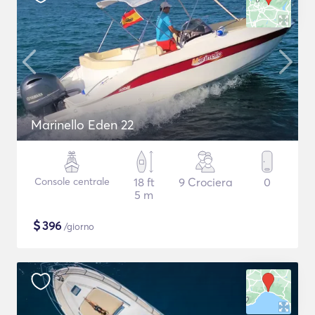
Marinello Eden 22
Console centrale
18 ft
9 Crociera
0
5 m
$
396
/giorno