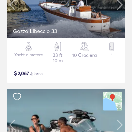
Gozzo Libeccio 33
Yacht a motore
33 ft
10 Crociera
1
10 m
$
2,067
/giorno