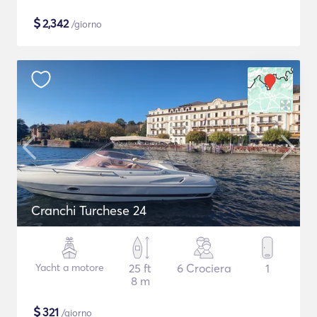
$
2,342
/giorno
Cranchi Turchese 24
Yacht a motore
25 ft
6 Crociera
1
8 m
$
321
/giorno