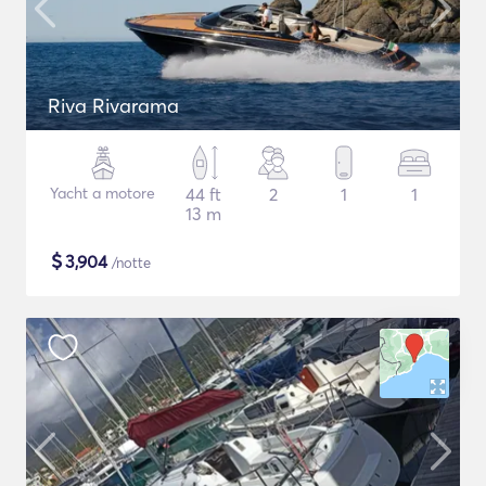
Riva Rivarama
Yacht a motore
44 ft
2
1
1
13 m
$
3,904
/notte