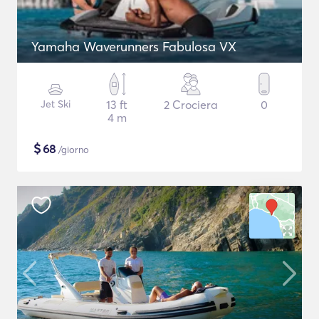
Yamaha Waverunners Fabulosa VX
Jet Ski
13 ft
2 Crociera
0
4 m
$
68
/giorno