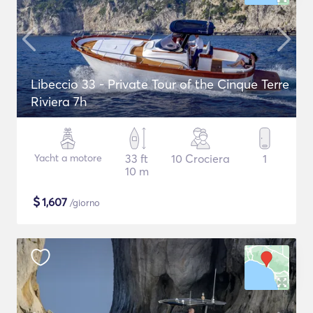
Libeccio 33 - Private Tour of the Cinque Terre
Riviera 7h
Yacht a motore
33 ft
10 Crociera
1
10 m
$
1,607
/giorno