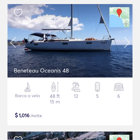
Beneteau Oceanis 48
Barca a vela
48 ft
12
5
6
15 m
$
1,016
/notte