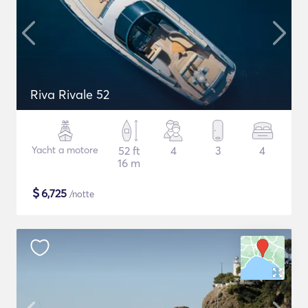
Riva Rivale 52
Yacht a motore
52 ft
4
3
4
16 m
$
6,725
/notte