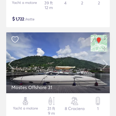
Yacht a motore
39 ft
4
2
2
12 m
$
1,722
/notte
Mostes Offshore 31
Yacht a motore
31 ft
8 Crociera
1
9 m