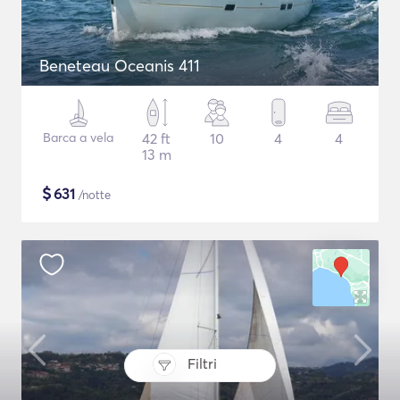
Beneteau Oceanis 411
Barca a vela
42 ft
10
4
4
13 m
$
631
/notte
Filtri