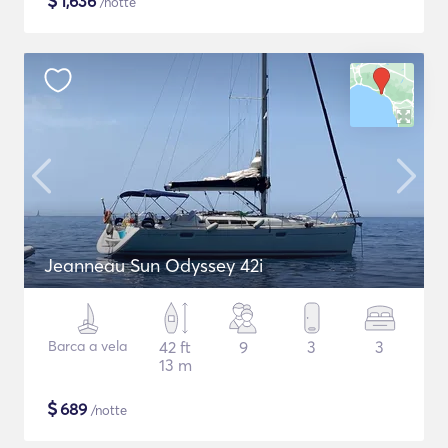
$
1,636
/notte
Jeanneau Sun Odyssey 42i
Barca a vela
42 ft
9
3
3
13 m
$
689
/notte