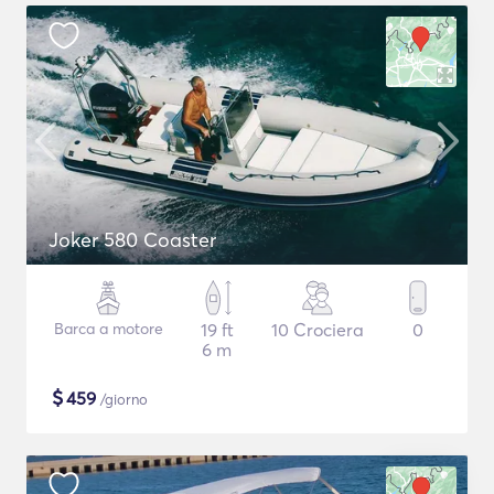
Joker 580 Coaster
Barca a motore
19 ft
10 Crociera
0
6 m
$
459
/giorno