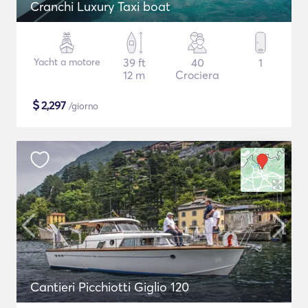
Cranchi Luxury Taxi boat
Yacht a motore
39 ft
40
1
12 m
Crociera
$
2,297
/giorno
Cantieri Picchiotti Giglio 120