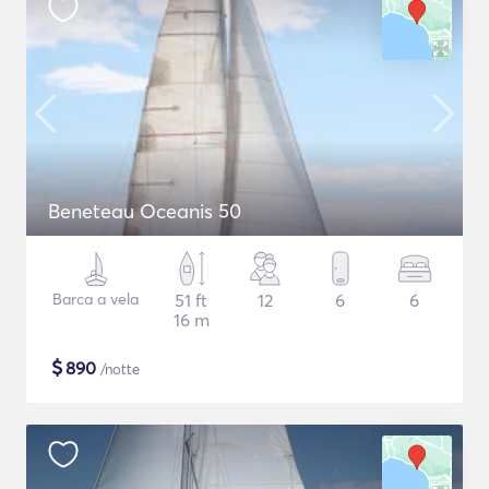
Beneteau Oceanis 50
Barca a vela
51 ft
12
6
6
16 m
$
890
/notte