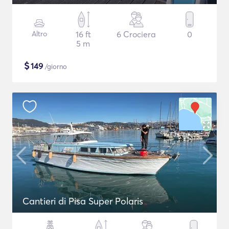
Altro
16 ft
6 Crociera
0
5 m
$
149
/giorno
Cantieri di Pisa Super Polaris