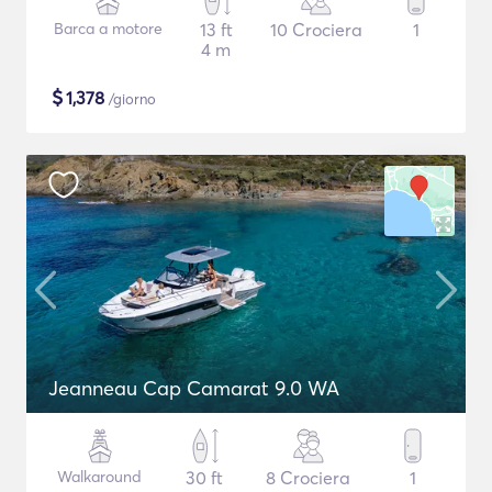
Barca a motore
13 ft
10 Crociera
1
4 m
$
1,378
/giorno
Jeanneau Cap Camarat 9.0 WA
Walkaround
30 ft
8 Crociera
1