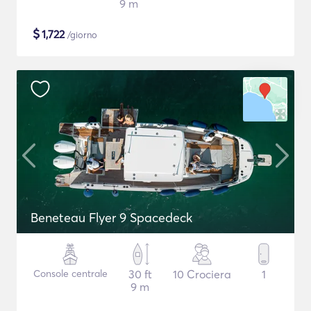
9 m
$
1,722
/giorno
Beneteau Flyer 9 Spacedeck
Console centrale
30 ft
10 Crociera
1
9 m