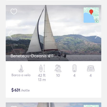
Beneteau Oceanis 411
Barca a vela
42 ft
10
4
4
13 m
$
631
/notte