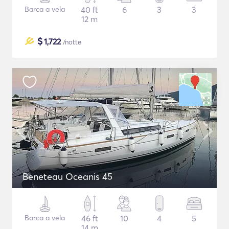
Barca a vela
40 ft
6
3
3
12 m
$
1,722
/notte
Beneteau Oceanis 45
Barca a vela
46 ft
10
4
5
14 m