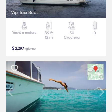
Vip Taxi Boat
Yacht a motore
39 ft
50
0
12 m
Crociera
$
2,297
/giorno