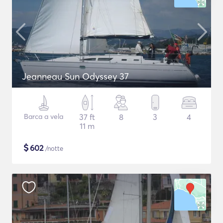
Jeanneau Sun Odyssey 37
Barca a vela
37 ft
8
3
4
11 m
$
602
/notte