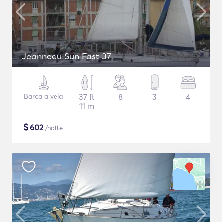
Jeanneau Sun Fast 37
Barca a vela
37 ft
8
3
4
11 m
$
602
/notte