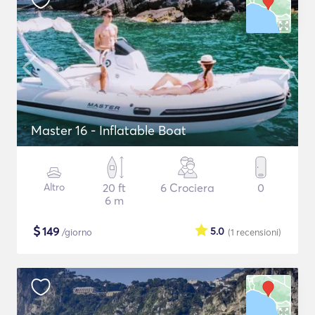
Master 16 - Inflatable Boat
Altro
20 ft
6 Crociera
0
6 m
$
149
5.0
/giorno
(1
recensioni
)