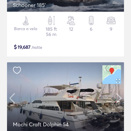
Schooner 185'
Barca a vela
185 ft
12
6
9
56 m
$
19,687
/notte
Mochi Craft Dolphin 54