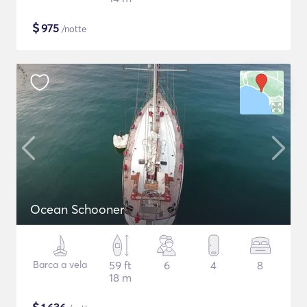
$
975
/notte
Ocean Schooner
Barca a vela
59 ft
6
4
8
18 m