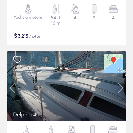
Yacht a motore
54 ft
4
2
4
16 m
$
3,215
/notte
Delphia 40