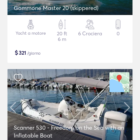
Gommone Master 20 (skippered)
Yacht a motore
20 ft
6 Crociera
0
6 m
$
321
/giorno
Scanner 530 - Freedom on the Sea with an
Inflatable Boat