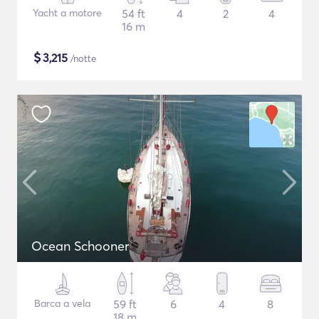
Yacht a motore
54 ft
4
2
4
16 m
$
3,215
/notte
Ocean Schooner
Barca a vela
59 ft
6
4
8
18 m