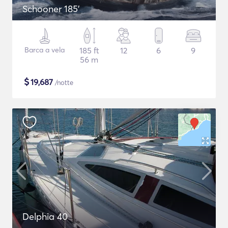
Schooner 185'
Barca a vela
185 ft
12
6
9
56 m
$
19,687
/notte
Delphia 40