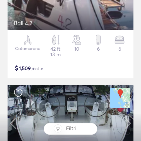
Bali 4.2
Catamarano
42 ft
10
6
6
13 m
$
1,509
/notte
Filtri