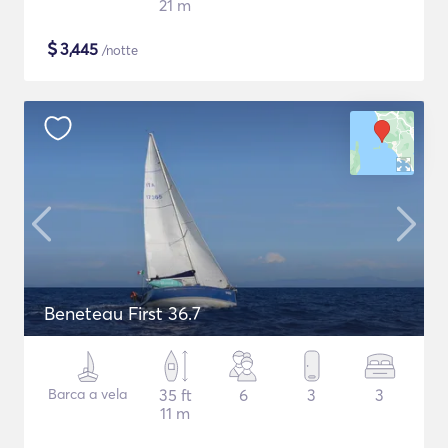
21 m
$
3,445
/notte
Beneteau First 36.7
Barca a vela
35 ft
6
3
3
11 m