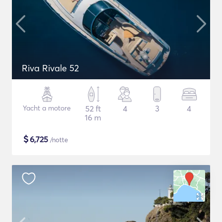
Riva Rivale 52
Yacht a motore
52 ft
4
3
4
16 m
$
6,725
/notte