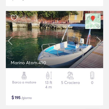
Marino Atom 450
Barca a motore
13 ft
5 Crociera
0
4 m
$
195
/giorno