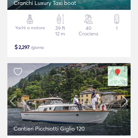
Cranchi Luxury Taxi boat
Yacht a motore
39 ft
40
1
12 m
Crociera
$
2,297
/giorno
Cantieri Picchiotti Giglio 120