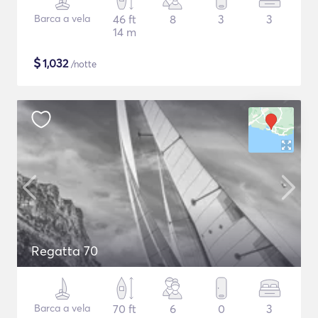
Barca a vela
46 ft
8
3
3
14 m
$
1,032
/notte
Regatta 70
Barca a vela
70 ft
6
0
3