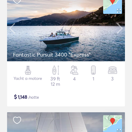
Fantastic Pursuit 3400 "Express"
Yacht a motore
39 ft
4
1
3
12 m
$
1,148
/notte