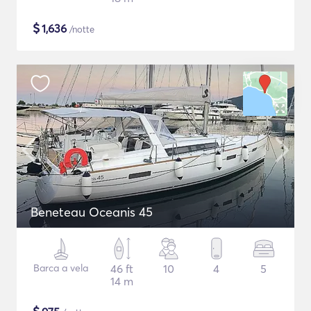
$
1,636
/notte
Beneteau Oceanis 45
Barca a vela
46 ft
10
4
5
14 m