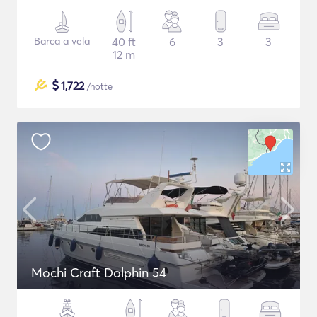
Barca a vela
40 ft
6
3
3
12 m
$
1,722
/notte
Mochi Craft Dolphin 54