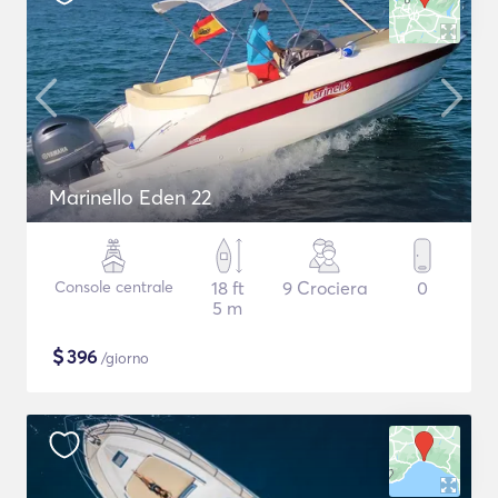
Marinello Eden 22
Console centrale
18 ft
9 Crociera
0
5 m
$
396
/giorno