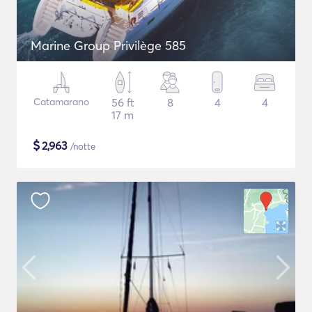
Marine Group Privilège 585
Catamarano
56 ft
8
4
4
17 m
$
2,963
/notte