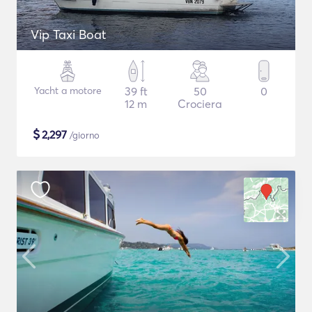
Vip Taxi Boat
Yacht a motore
39 ft
50
0
12 m
Crociera
$
2,297
/giorno