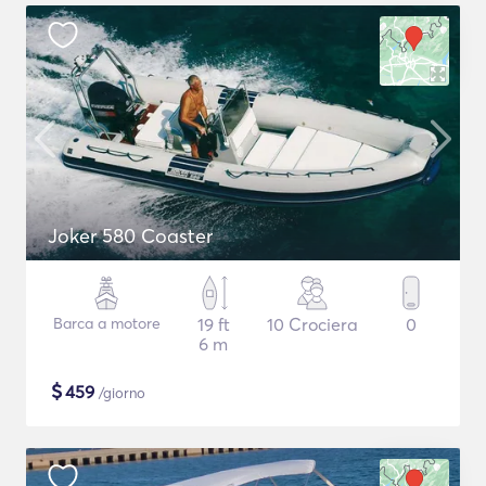
Joker 580 Coaster
Barca a motore
19 ft
10 Crociera
0
6 m
$
459
/giorno