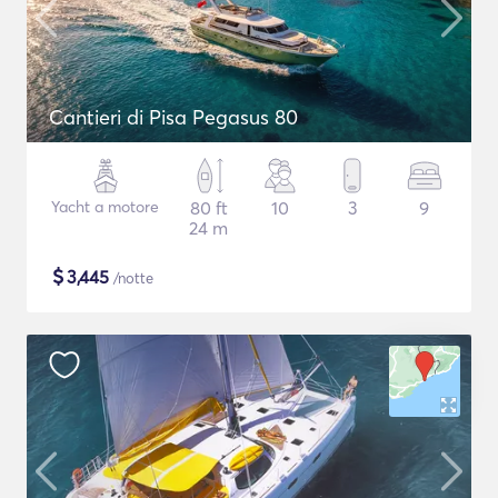
Cantieri di Pisa Pegasus 80
Yacht a motore
80 ft
10
3
9
24 m
$
3,445
/notte