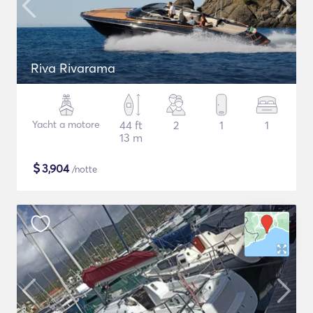
Riva Rivarama
Yacht a motore
44 ft
2
1
1
13 m
$
3,904
/notte