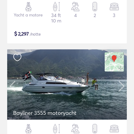
Yacht a motore
34 ft
4
2
3
10 m
$
2,297
/notte
Bayliner 3555 motoryacht