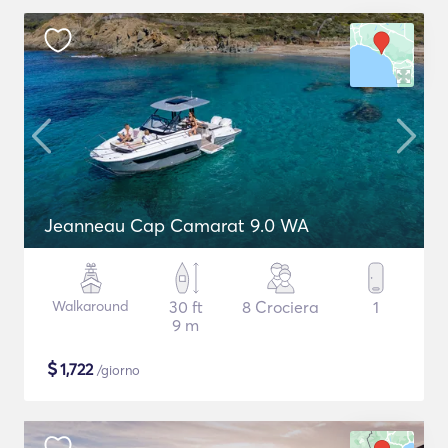
Jeanneau Cap Camarat 9.0 WA
Walkaround
30 ft
8 Crociera
1
9 m
$
1,722
/giorno