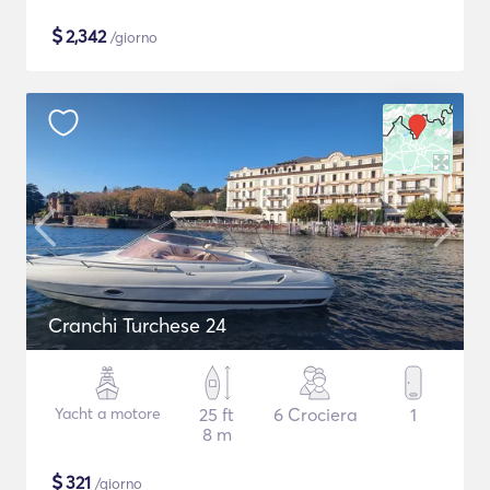
$
2,342
/giorno
Cranchi Turchese 24
Yacht a motore
25 ft
6 Crociera
1
8 m
$
321
/giorno