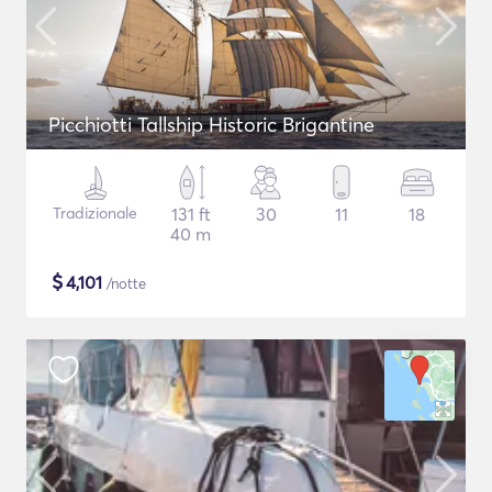
Picchiotti Tallship Historic Brigantine
Tradizionale
131 ft
30
11
18
40 m
$
4,101
/notte