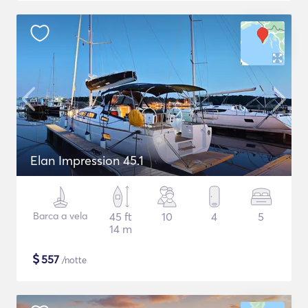
Elan Impression 45.1
Barca a vela
45 ft
10
4
5
14 m
$
557
/notte