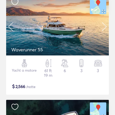
Waverunner 55
Yacht a motore
61 ft
6
3
3
19 m
$
2,566
/notte