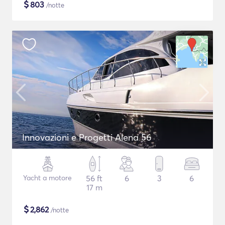
$
803
/notte
Innovazioni e Progetti Alena 56
Yacht a motore
56 ft
6
3
6
17 m
$
2,862
/notte