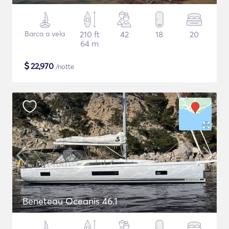
Barca a vela
210 ft
42
18
20
64 m
$
22,970
/notte
Beneteau Oceanis 46.1