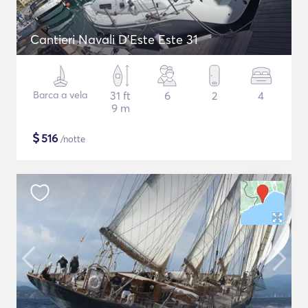
Cantieri Navali D'Este Este 31
Barca a vela
31 ft
6
2
4
9 m
$
516
/notte