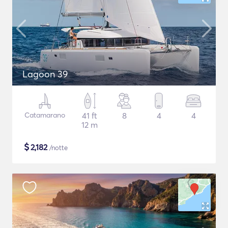
Lagoon 39
Catamarano
41 ft
8
4
4
12 m
$
2,182
/notte