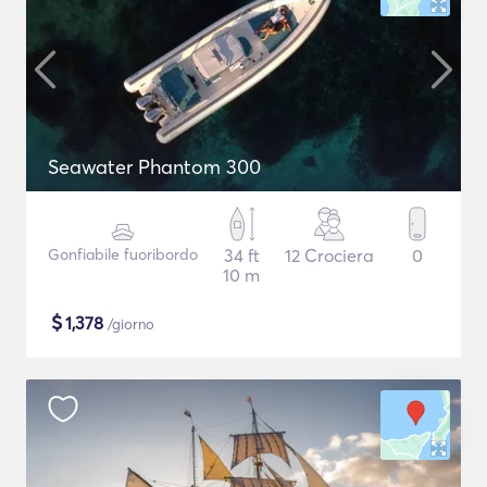
Seawater Phantom 300
Gonfiabile fuoribordo
34 ft
12 Crociera
0
10 m
$
1,378
/giorno