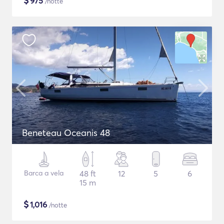
$
975
/notte
Beneteau Oceanis 48
Barca a vela
48 ft
12
5
6
15 m
$
1,016
/notte