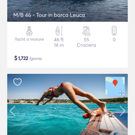
M/B 46 - Tour in barca Leuca
Yacht a motore
46 ft
55
0
14 m
Crociera
$
1,722
/giorno