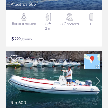
Albatros 585
Barca a motore
6 ft
8 Crociera
0
2 m
$
229
/giorno
Rib 600