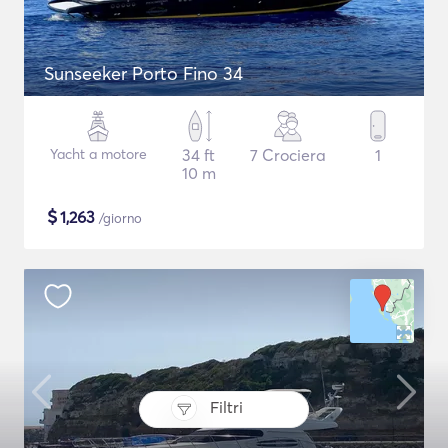
Sunseeker Porto Fino 34
Yacht a motore
34 ft
7 Crociera
1
10 m
$
1,263
/giorno
Filtri