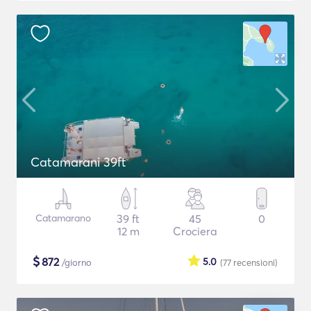
Catamarani 39ft
Catamarano
39 ft
45
0
12 m
Crociera
$
872
5.0
/giorno
(77
recensioni
)