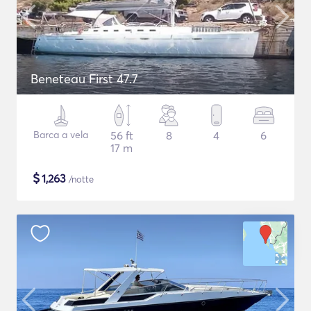
Beneteau First 47.7
Barca a vela
56 ft
8
4
6
17 m
$
1,263
/notte