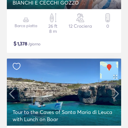
BIANCHI E CECCHI GOZZO
Barca piatta
26 ft
12 Crociera
0
8 m
$
1,378
/giorno
Tour to the Caves of Santa Maria di Leuca
with Lunch on Boar