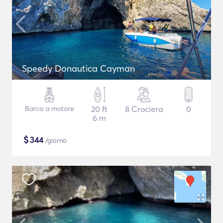
Speedy Donautica Cayman
Barca a motore
20 ft
8 Crociera
0
6 m
$
344
/giorno