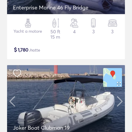
Enterprise Marine 46 Fly Bridge
Yacht a motore
50 ft
4
3
3
15 m
$
1,780
/notte
Joker Boat Clubman 19