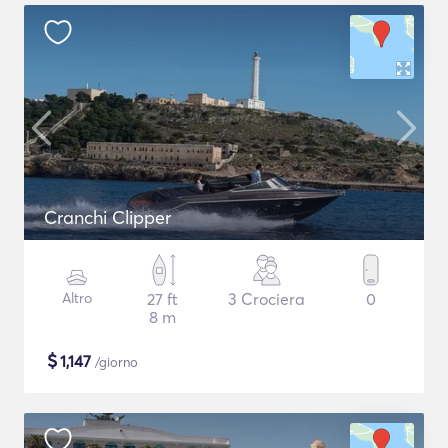
Cranchi Clipper
Altro
27 ft
3 Crociera
0
8 m
$
1,147
/giorno