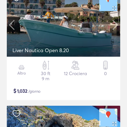
Liver Nautica Open 8.20
Altro
30 ft
12 Crociera
0
9 m
$
1,032
/giorno