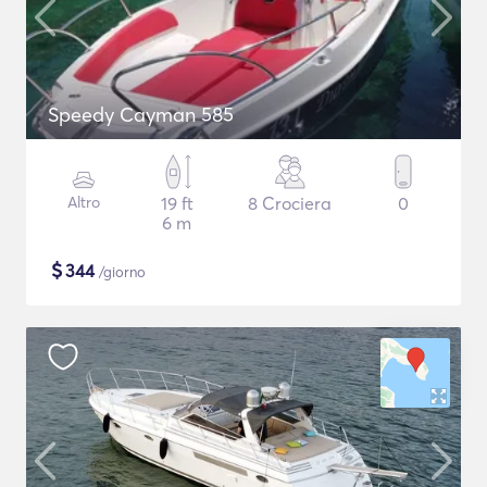
Speedy Cayman 585
Altro
19 ft
8 Crociera
0
6 m
$
344
/giorno