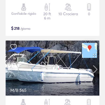
Gonfiabile rigido
20 ft
10 Crociera
0
6 m
$
218
/giorno
M/B 565