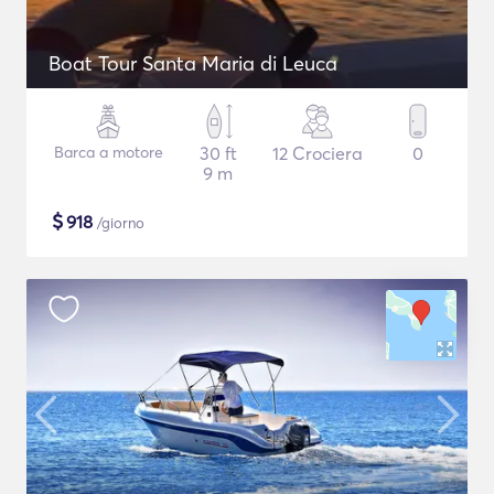
Boat Tour Santa Maria di Leuca
Barca a motore
30 ft
12 Crociera
0
9 m
$
918
/giorno