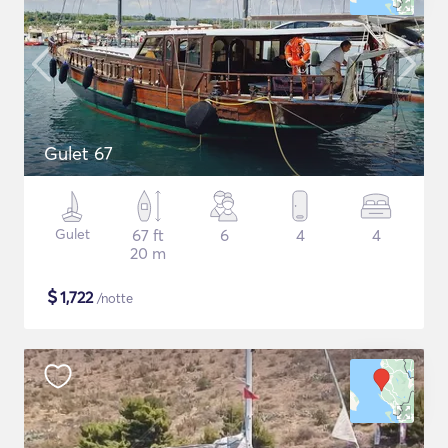
Gulet 67
Gulet
67 ft
6
4
4
20 m
$
1,722
/notte