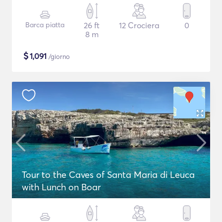
Barca piatta
26 ft
12 Crociera
0
8 m
$
1,091
/giorno
Tour to the Caves of Santa Maria di Leuca
with Lunch on Boar