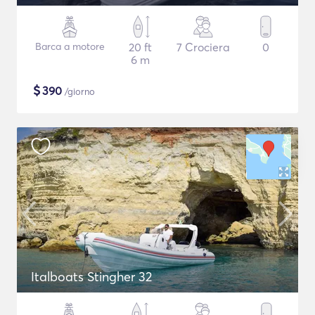
Barca a motore
20 ft
7 Crociera
0
6 m
$
390
/giorno
Italboats Stingher 32