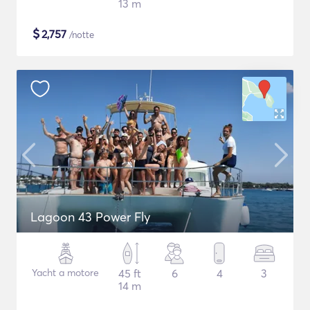
13 m
$
2,757
/notte
Lagoon 43 Power Fly
Yacht a motore
45 ft
6
4
3
14 m