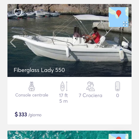
Fiberglass Lady 550
Console centrale
17 ft
7 Crociera
0
5 m
$
333
/giorno