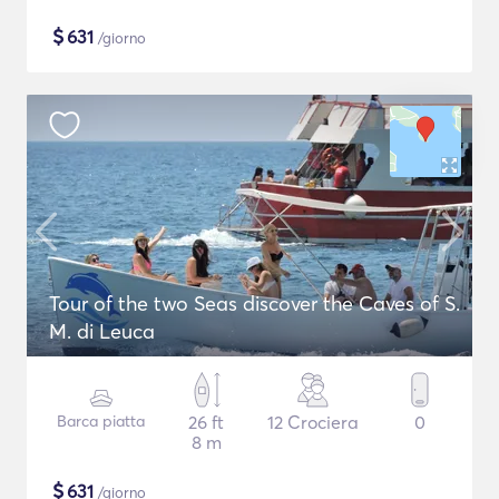
$
631
/giorno
Tour of the two Seas discover the Caves of S.
M. di Leuca
Barca piatta
26 ft
12 Crociera
0
8 m
$
631
/giorno