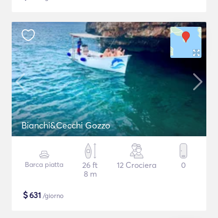
Bianchi&Cecchi Gozzo
Barca piatta
26 ft
12 Crociera
0
8 m
$
631
/giorno