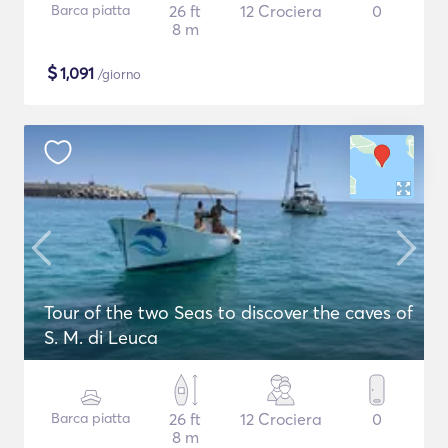
Barca piatta
26 ft
12 Crociera
0
8 m
$
1,091
/giorno
Tour of the two Seas to discover the caves of
S. M. di Leuca
Barca piatta
26 ft
12 Crociera
0
8 m