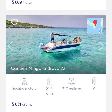
$
689
/notte
Cantieri Mingolla Brava 22
Yacht a motore
21 ft
7 Crociera
0
6 m
$
631
/giorno