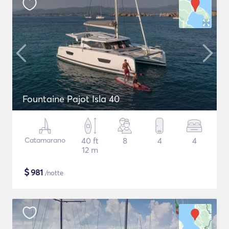
Fountaine Pajot Isla 40
Catamarano
40 ft
8
4
4
12 m
$
981
/notte