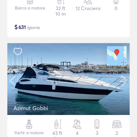
Barca a motore
32 ft
12 Crociera
0
10 m
$
631
/giorno
Azimut Gobbi
Yacht a motore
43 ft
4
3
2