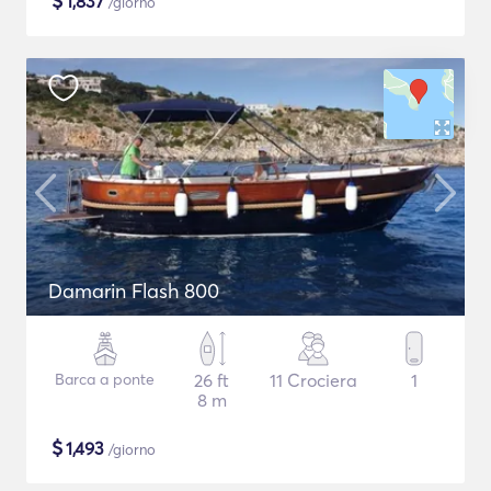
$
1,837
/giorno
Damarin Flash 800
Barca a ponte
26 ft
11 Crociera
1
8 m
$
1,493
/giorno