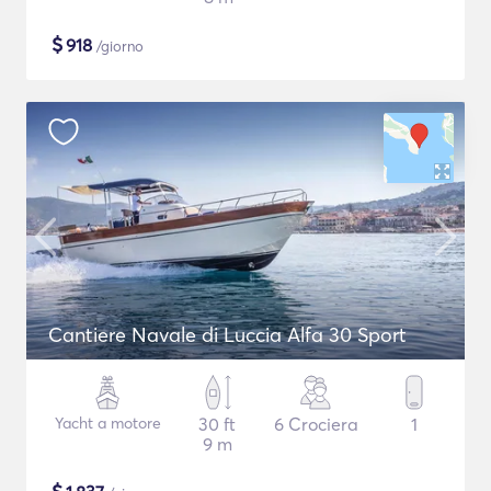
$
918
/giorno
Cantiere Navale di Luccia Alfa 30 Sport
Yacht a motore
30 ft
6 Crociera
1
9 m