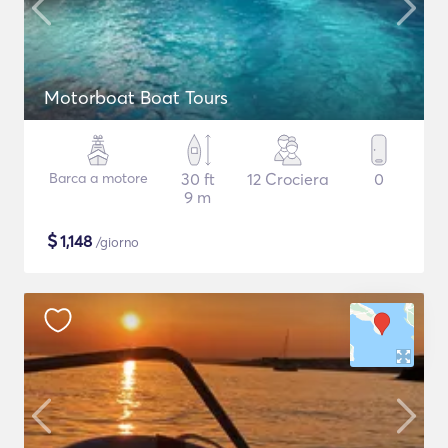
Motorboat Boat Tours
Barca a motore
30 ft
12 Crociera
0
9 m
$
1,148
/giorno