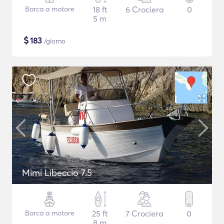
Barca a motore
18 ft
6 Crociera
0
5 m
$
183
/giorno
Mimi Libeccio 7.5
Barca a motore
25 ft
7 Crociera
0
8 m