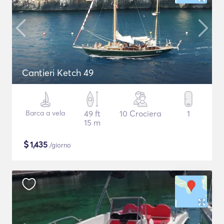
Cantieri Ketch 49
Barca a vela
49 ft
10 Crociera
1
15 m
$
1,435
/giorno