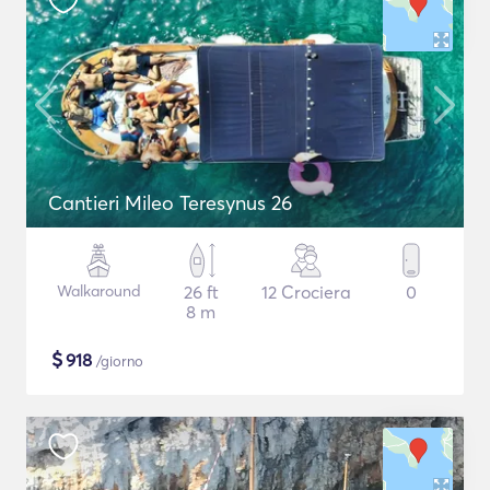
Cantieri Mileo Teresynus 26
Walkaround
26 ft
12 Crociera
0
8 m
$
918
/giorno