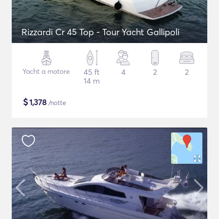
Rizzardi Cr 45 Top - Tour Yacht Gallipoli
Yacht a motore
45 ft
4
2
2
14 m
$
1,378
/notte