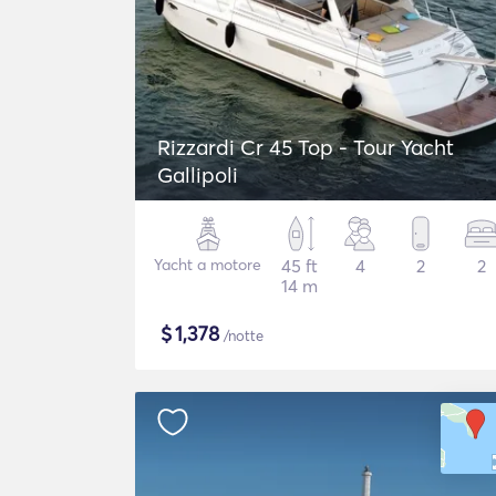
Rizzardi Cr 45 Top - Tour Yacht
Gallipoli
Yacht a motore
45 ft
4
2
2
14 m
$
1,378
/notte