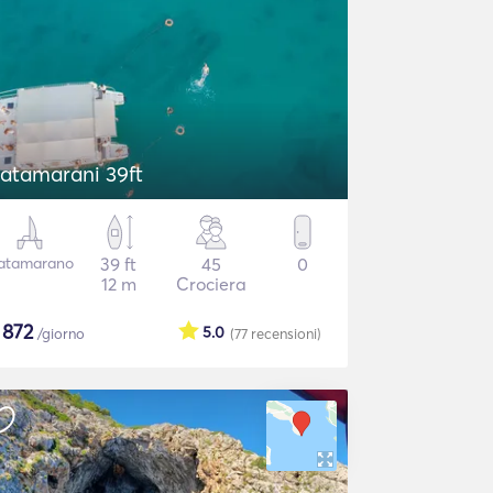
atamarani 39ft
atamarano
39 ft
45
0
12 m
Crociera
$
872
5.0
/giorno
(77
recensioni
)