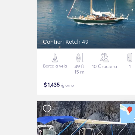
Cantieri Ketch 49
Barca a vela
49 ft
10 Crociera
1
15 m
$
1,435
/giorno