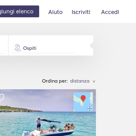
iungi elenco
Aiuto
Iscriviti
Accedi
Ospiti
Ordina per:
>