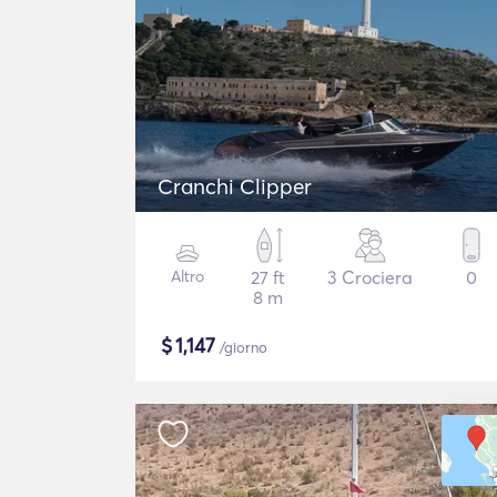
Cranchi Clipper
Altro
27 ft
3 Crociera
0
8 m
$
1,147
/giorno