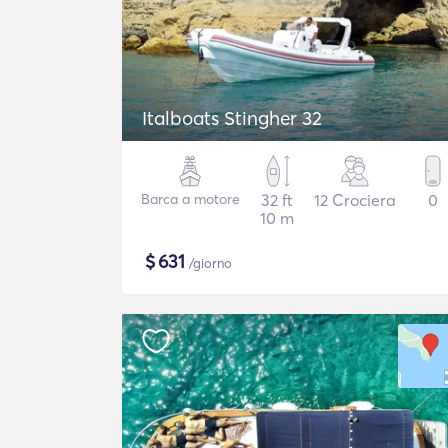
Italboats Stingher 32
Barca a motore
32 ft
12 Crociera
0
10 m
$
631
/giorno