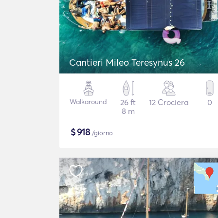
Cantieri Mileo Teresynus 26
Walkaround
26 ft
12 Crociera
0
8 m
$
918
/giorno