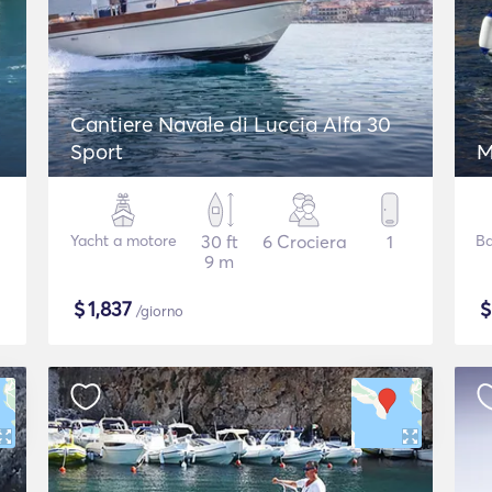
Cantiere Navale di Luccia Alfa 30
Sport
M
Yacht a motore
30 ft
6 Crociera
1
Ba
9 m
$
1,837
/giorno