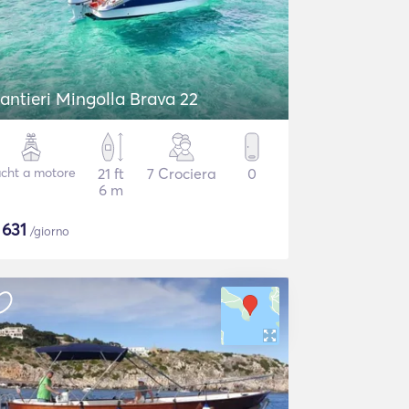
antieri Mingolla Brava 22
cht a motore
21 ft
7 Crociera
0
6 m
$
631
/giorno