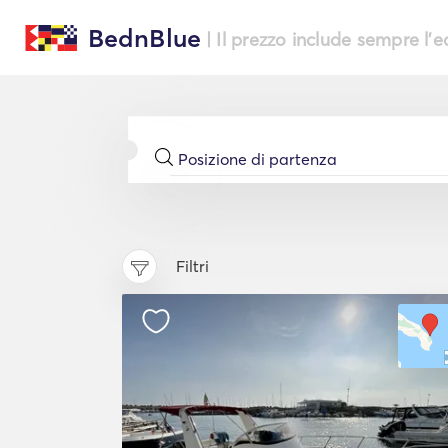
BednBlue
| Il prezzo include sempre l'
Filtri