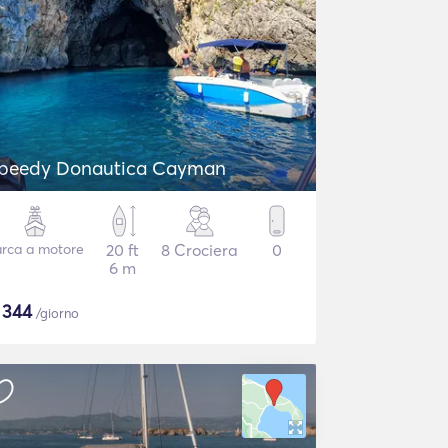
peedy Donautica Cayman
rca a motore
20 ft
8 Crociera
0
6 m
$
344
/giorno