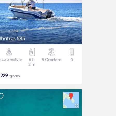
lbatros 585
rca a motore
6 ft
8 Crociera
0
2 m
$
229
/giorno