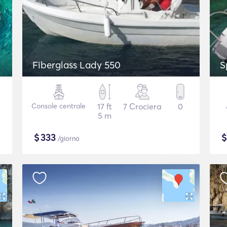
Fiberglass Lady 550
S
Console centrale
17 ft
7 Crociera
0
5 m
$
333
/giorno