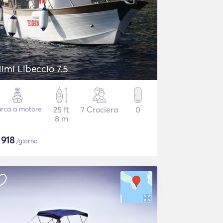
imi Libeccio 7.5
rca a motore
25 ft
7 Crociera
0
8 m
$
918
/giorno