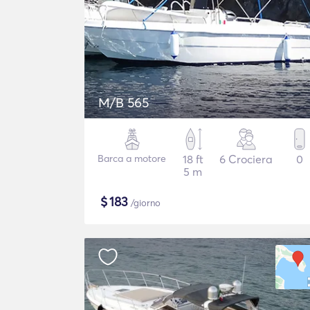
M/B 565
Barca a motore
18 ft
6 Crociera
0
5 m
$
183
/giorno