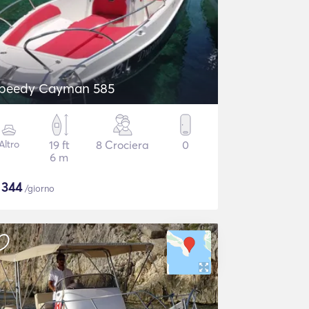
peedy Cayman 585
Altro
19 ft
8 Crociera
0
6 m
$
344
/giorno