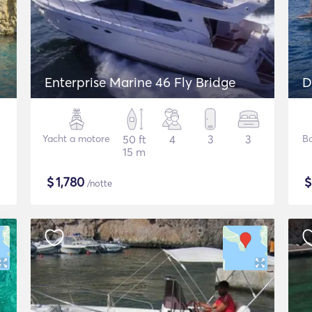
Enterprise Marine 46 Fly Bridge
D
Yacht a motore
50 ft
4
3
3
Ba
15 m
$
1,780
/notte