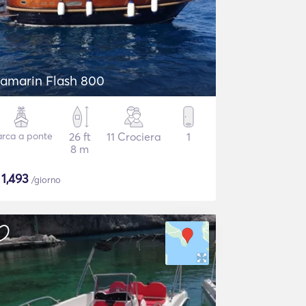
amarin Flash 800
rca a ponte
26 ft
11 Crociera
1
8 m
$
1,493
/giorno