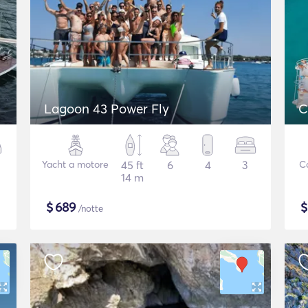
Lagoon 43 Power Fly
C
Yacht a motore
45 ft
6
4
3
C
14 m
$
689
/notte