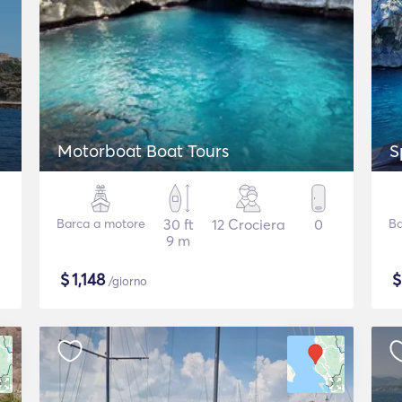
Motorboat Boat Tours
S
Barca a motore
30 ft
12 Crociera
0
Ba
9 m
$
1,148
/giorno