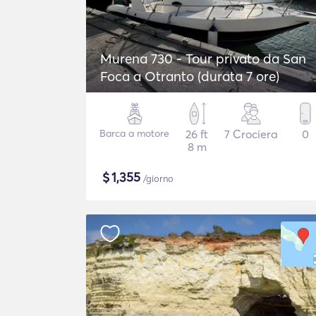
Murena 730 - Tour privato da San
Foca a Otranto (durata 7 ore)
Barca a motore
26 ft
7 Crociera
0
8 m
$
1,355
/giorno