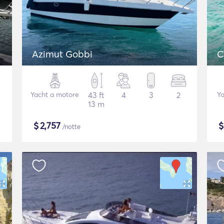
Azimut Gobbi
C
Yacht a motore
43 ft
4
3
2
Ya
13 m
$
2,757
/notte