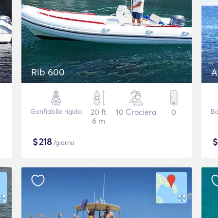
Rib 600
A
Gonfiabile rigido
20 ft
10 Crociera
0
Ba
6 m
$
218
/giorno