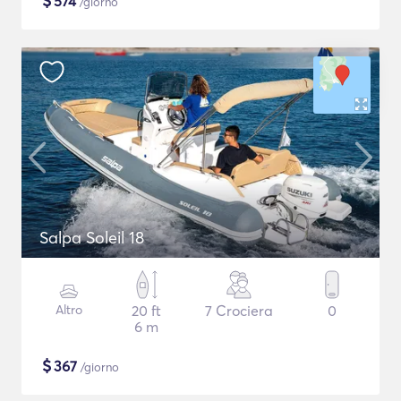
$
574
/giorno
Salpa Soleil 18
Altro
20 ft
7 Crociera
0
6 m
$
367
/giorno