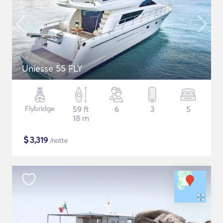
Uniesse 55 FLY
Flybridge
59 ft
6
3
5
18 m
$
3,319
/notte