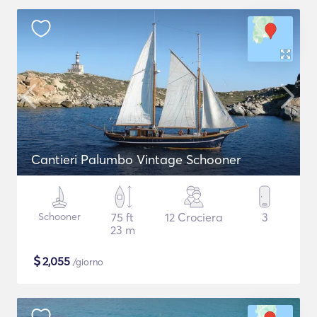
Cantieri Palumbo Vintage Schooner
Schooner
75 ft
12 Crociera
3
23 m
$
2,055
/giorno