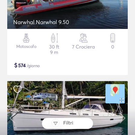
Narwhal Narwhal 9.50
Motoscafo
30 ft
7 Crociera
0
9 m
$
574
/giorno
Filtri