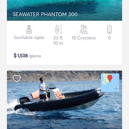
SEAWATER PHANTOM 300
Gonfiabile rigido
33 ft
15 Crociera
0
10 m
$
1,538
/giorno