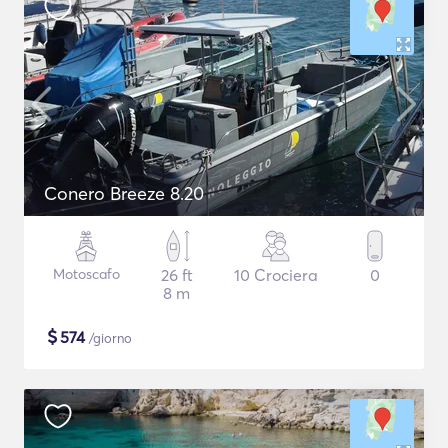
Conero Breeze 8.20
Motoscafo
26 ft
10 Crociera
0
8 m
$
574
/giorno