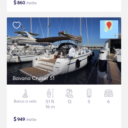
$
860
/notte
Bavaria Cruiser 51
Barca a vela
51 ft
12
5
6
16 m
$
949
/notte