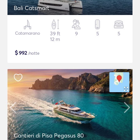
Bali Catsmart
Catamarano
39 ft
9
5
5
12 m
$
992
/notte
Cantieri di Pisa Pegasus 80