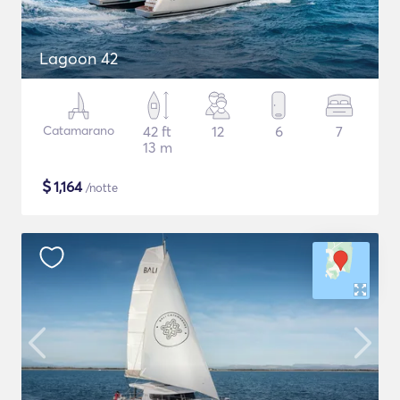
Lagoon 42
Catamarano
42 ft
12
6
7
13 m
$
1,164
/notte