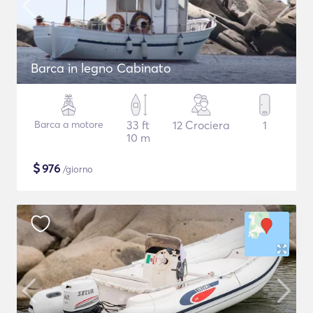
Barca in legno Cabinato
Barca a motore
33 ft
12 Crociera
1
10 m
$
976
/giorno