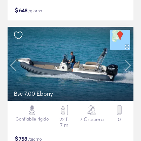
$
648
/giorno
Bsc 7.00 Ebony
Gonfiabile rigido
22 ft
7 Crociera
0
7 m
$
758
/giorno