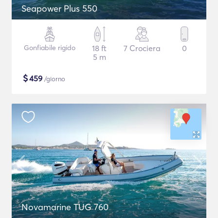
Seapower Plus 550
Gonfiabile rigido
18 ft
7 Crociera
0
5 m
$
459
/giorno
Novamarine TUG 760