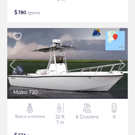
$
780
/giorno
Mako 720
Barca a motore
22 ft
8 Crociera
0
7 m