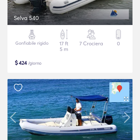
Selva 540
Gonfiabile rigido
17 ft
7 Crociera
0
5 m
$
424
/giorno