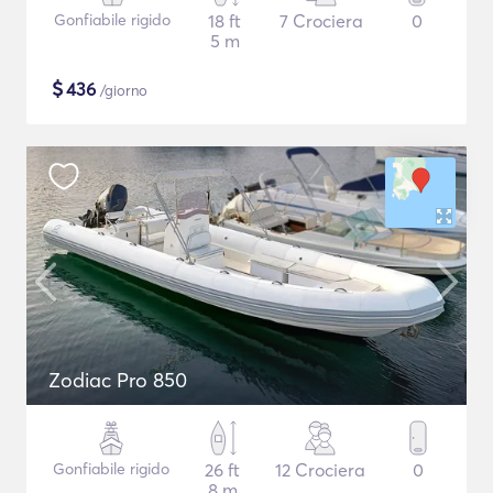
Gonfiabile rigido
18 ft
7 Crociera
0
5 m
$
436
/giorno
Zodiac Pro 850
Gonfiabile rigido
26 ft
12 Crociera
0
8 m