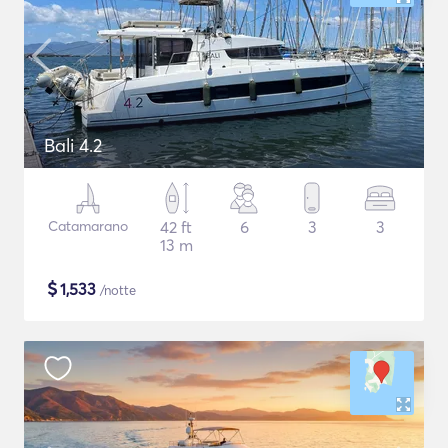
Bali 4.2
Catamarano
42 ft
6
3
3
13 m
$
1,533
/notte