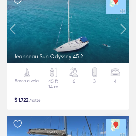
Jeanneau Sun Odyssey 45.2
Barca a vela
45 ft
6
3
4
14 m
$
1,722
/notte