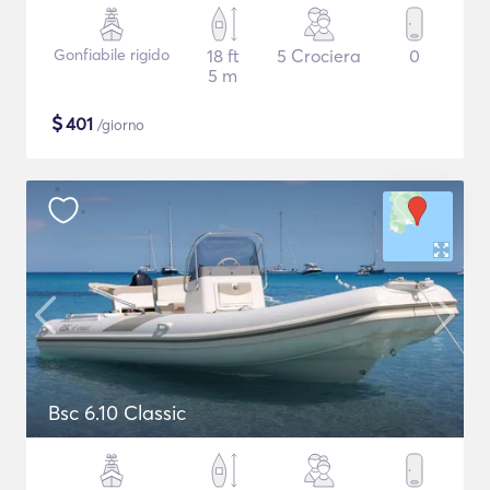
Gonfiabile rigido
18 ft
5 Crociera
0
5 m
$
401
/giorno
Bsc 6.10 Classic