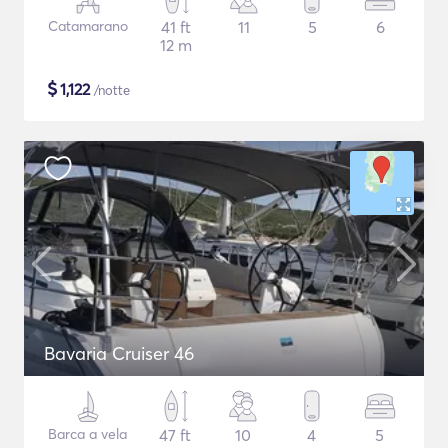
Catamarano
41 ft
11
5
6
12 m
$
1,122
/notte
Bavaria Cruiser 46
Barca a vela
47 ft
10
4
5