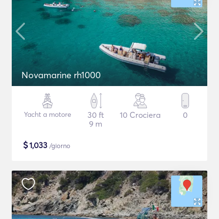
Novamarine rh1000
Yacht a motore
30 ft
10 Crociera
0
9 m
$
1,033
/giorno