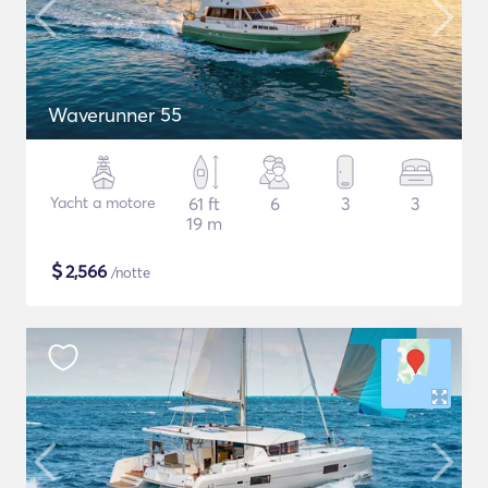
Waverunner 55
Yacht a motore
61 ft
6
3
3
19 m
$
2,566
/notte