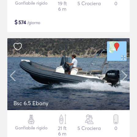
Gonfiabile rigido
19 ft
5 Crociera
0
6 m
$
574
/giorno
Bsc 6.5 Ebony
Gonfiabile rigido
21 ft
5 Crociera
0
6 m