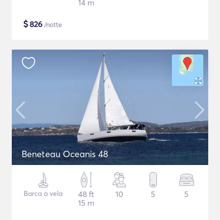
14 m
$
826
/notte
Beneteau Oceanis 48
Barca a vela
48 ft
10
5
5
15 m