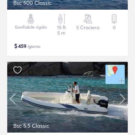
Bsc 500 Classic
Gonfiabile rigido
15 ft
5 Crociera
0
5 m
$
459
/giorno
Bsc 5.5 Classic