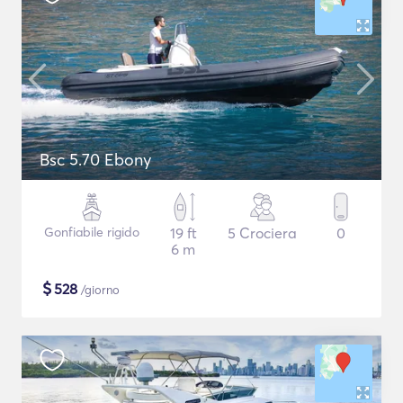
Bsc 5.70 Ebony
Gonfiabile rigido
19 ft
5 Crociera
0
6 m
$
528
/giorno