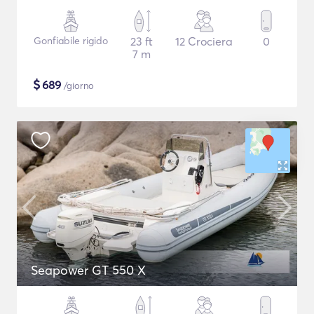
Gonfiabile rigido
23 ft
12 Crociera
0
7 m
$
689
/giorno
Seapower GT 550 X