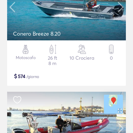
Conero Breeze 8.20
Motoscafo
26 ft
10 Crociera
0
8 m
$
574
/giorno