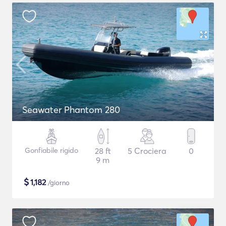
Seawater Phantom 280
Gonfiabile rigido
28 ft
5 Crociera
0
9 m
$
1,182
/giorno