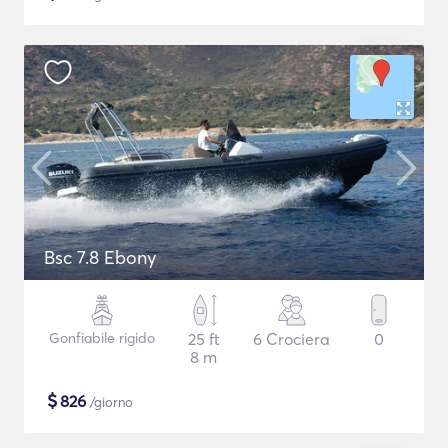
Bsc 7.8 Ebony
Gonfiabile rigido
25 ft
6 Crociera
0
8 m
$
826
/giorno