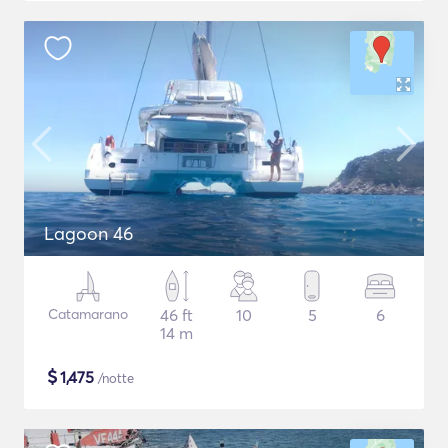
Lagoon 46
Catamarano
46 ft
10
5
6
14 m
$
1,475
/notte