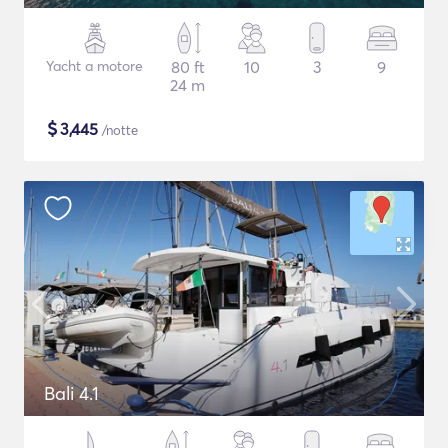
Yacht a motore
80 ft
10
3
9
24 m
$
3,445
/notte
Bali 4.1