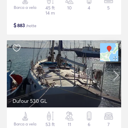
Barca a vela
45 ft
10
4
5
14 m
$
883
/notte
Dufour 530 GL
Barca a vela
53 ft
11
6
7