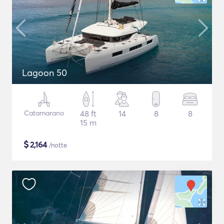
Lagoon 50
Catamarano
48 ft
14
8
8
15 m
$
2,164
/notte