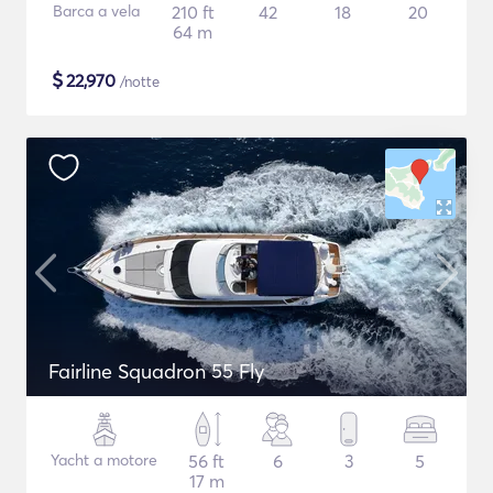
Barca a vela
210 ft
42
18
20
64 m
$
22,970
/notte
Fairline Squadron 55 Fly
Yacht a motore
56 ft
6
3
5
17 m