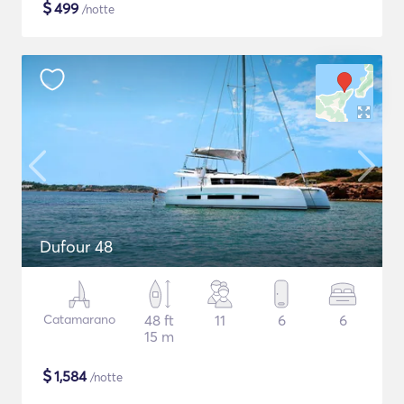
$
499
/notte
Dufour 48
Catamarano
48 ft
11
6
6
15 m
$
1,584
/notte