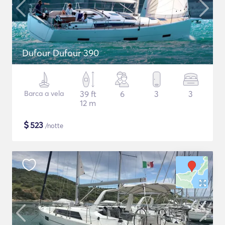
Dufour Dufour 390
Barca a vela
39 ft
6
3
3
12 m
$
523
/notte