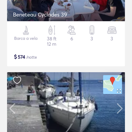
Beneteau Cyclades 39
Barca a vela
38 ft
6
3
3
12 m
$
574
/notte