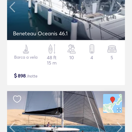
Beneteau Oceanis 46.1
Barca a vela
48 ft
10
4
5
15 m
$
898
/notte