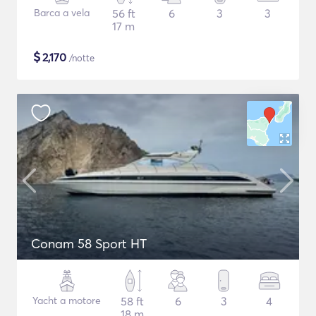
Barca a vela
56 ft
6
3
3
17 m
$
2,170
/notte
Conam 58 Sport HT
Yacht a motore
58 ft
6
3
4
18 m