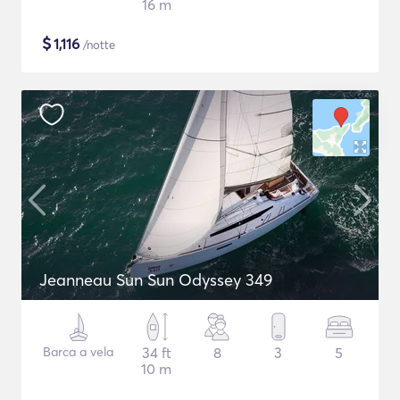
16 m
$
1,116
/notte
Jeanneau Sun Sun Odyssey 349
Barca a vela
34 ft
8
3
5
10 m