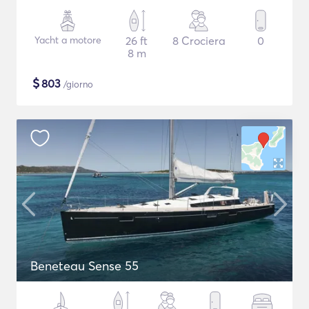
Yacht a motore
26 ft
8 Crociera
0
8 m
$
803
/giorno
Beneteau Sense 55