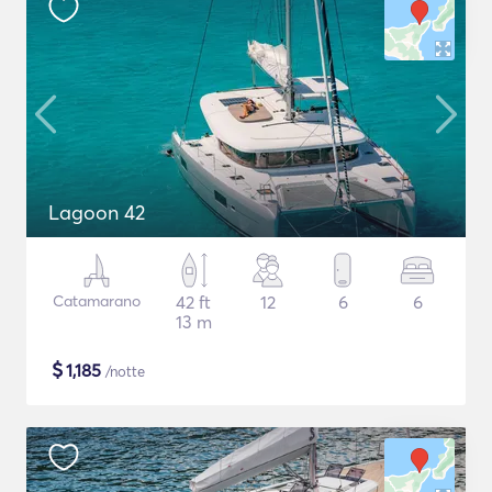
Lagoon 42
Catamarano
42 ft
12
6
6
13 m
$
1,185
/notte