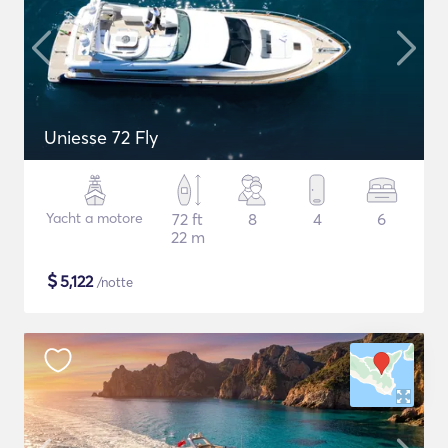
Uniesse 72 Fly
Yacht a motore
72 ft
8
4
6
22 m
$
5,122
/notte