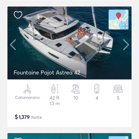
Fountaine Pajot Astrea 42
Catamarano
42 ft
10
4
5
13 m
$
1,379
/notte