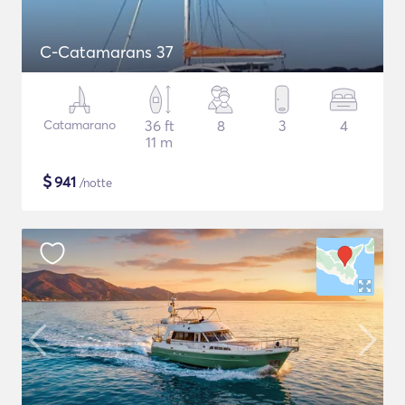
C-Catamarans 37
Catamarano
36 ft
8
3
4
11 m
$
941
/notte