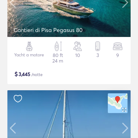
Cantieri di Pisa Pegasus 80
Yacht a motore
80 ft
10
3
9
24 m
$
3,445
/notte