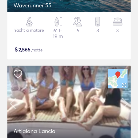
Waverunner 55
Yacht a motore
61 ft
6
3
3
19 m
$
2,566
/notte
Artigiana Lancia