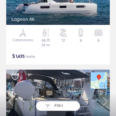
Lagoon 46
Catamarano
46 ft
12
6
6
14 m
$
1,435
/notte
Filtri