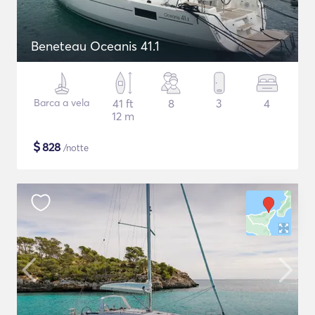
Beneteau Oceanis 41.1
Barca a vela
41 ft
8
3
4
12 m
$
828
/notte