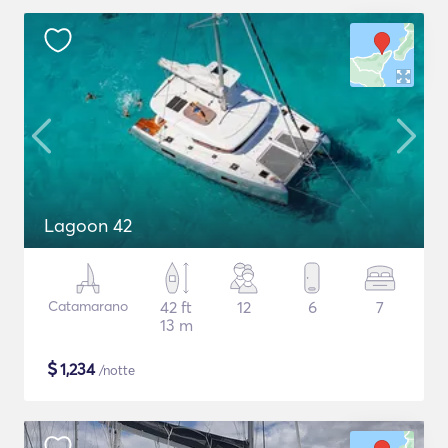
Lagoon 42
Catamarano
42 ft
12
6
7
13 m
$
1,234
/notte