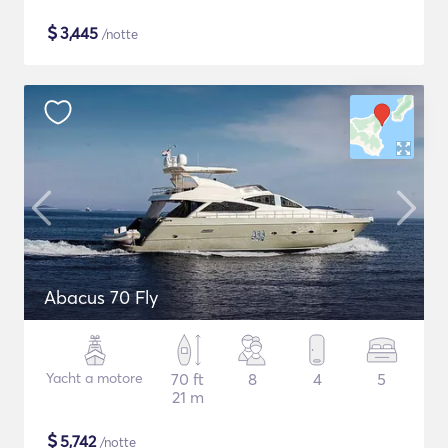
$
3,445
/notte
Abacus 70 Fly
Yacht a motore
70 ft
8
4
5
21 m
$
5,742
/notte