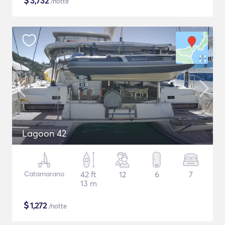
$
3,732
/notte
Lagoon 42
Catamarano
42 ft
12
6
7
13 m
$
1,272
/notte