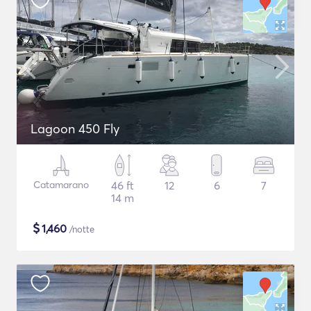
Lagoon 450 Fly
Catamarano
46 ft
12
6
7
14 m
$
1,460
/notte