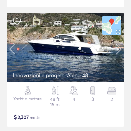
Innovazioni e progetti Alena 48
Yacht a motore
48 ft
4
3
2
15 m
$
2,307
/notte