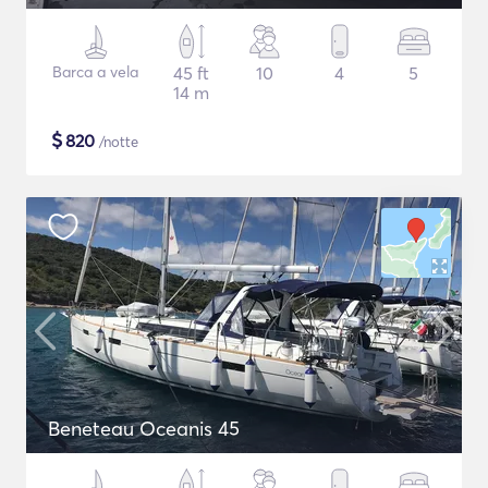
Barca a vela
45 ft
10
4
5
14 m
$
820
/notte
Beneteau Oceanis 45