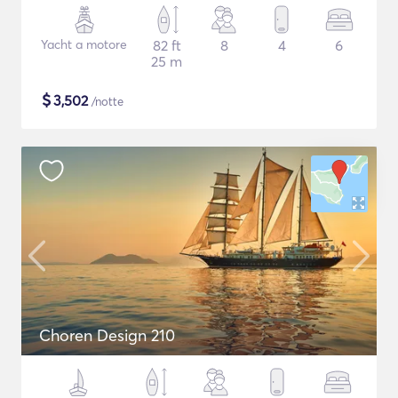
Yacht a motore
82 ft
8
4
6
25 m
$
3,502
/notte
Choren Design 210