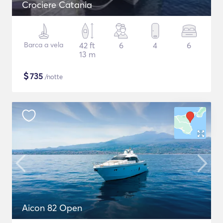
Crociere Catania
Barca a vela
42 ft
6
4
6
13 m
$
735
/notte
Aicon 82 Open