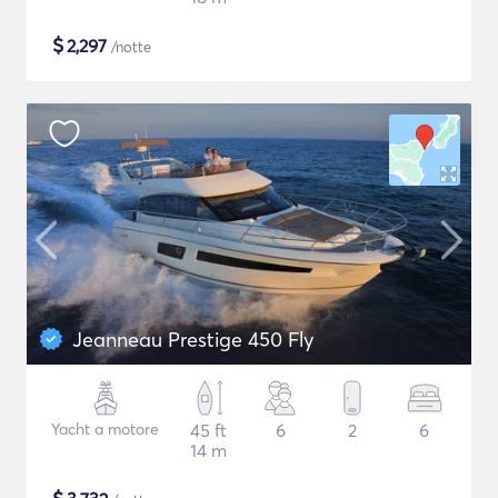
$
2,297
/notte
Jeanneau Prestige 450 Fly
Yacht a motore
45 ft
6
2
6
14 m