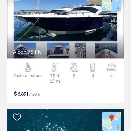
Aicon 75 Fly
Yacht a motore
75 ft
8
4
4
23 m
$
6,891
/notte