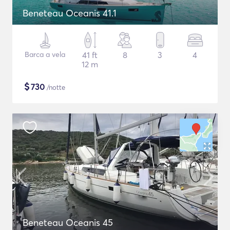
Beneteau Oceanis 41.1
Barca a vela
41 ft
8
3
4
12 m
$
730
/notte
Beneteau Oceanis 45