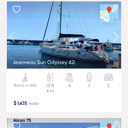
Jeanneau Sun Odyssey 42i
Barca a vela
13 ft
6
3
3
4 m
$
1,435
/notte