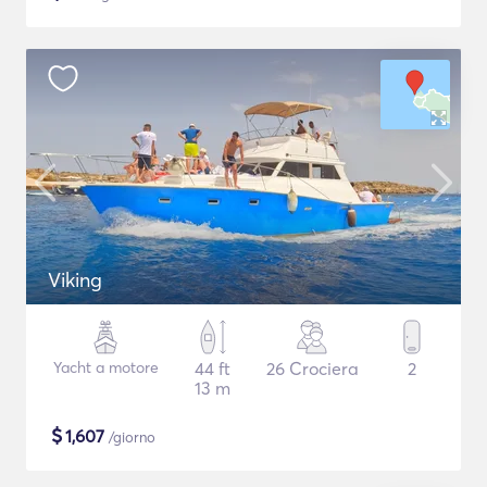
Viking
Yacht a motore
44 ft
26 Crociera
2
13 m
$
1,607
/giorno