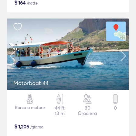
$
164
/notte
Motorboat 44
Barca a motore
44 ft
30
0
13 m
Crociera
$
1,205
/giorno