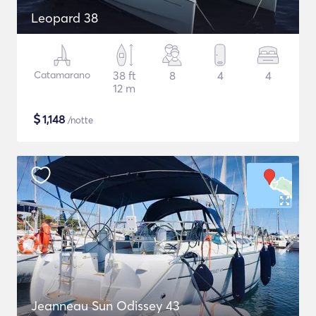
Leopard 38
Catamarano
38 ft
8
4
4
12 m
$
1,148
/notte
Jeanneau Sun Odissey 43