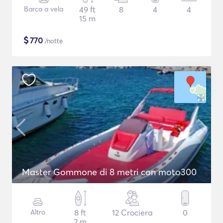
Barca a vela
49 ft
8
4
4
15 m
$
770
/notte
Master Gommone di 8 metri con moto300
Altro
8 ft
12 Crociera
0
2 m