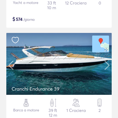
Yacht a motore
33 ft
12 Crociera
0
10 m
$
574
/giorno
Cranchi Endurance 39
Barca a motore
39 ft
1 Crociera
2
12 m