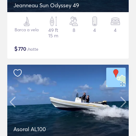
Jeanneau Sun Odyssey 49
Barca a vela
49 ft
8
4
4
15 m
$
770
/notte
Asoral AL100