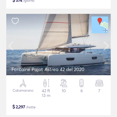
$
574
/giorno
Fontaine Pajot Astrea 42 del 2020
Catamarano
42 ft
10
6
7
13 m
$
2,297
/notte