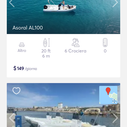
Asoral AL100
Altro
20 ft
6 Crociera
0
6 m
$
149
/giorno