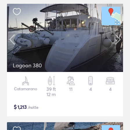
Lagoon 380
Catamarano
39 ft
11
4
4
12 m
$
1,213
/notte