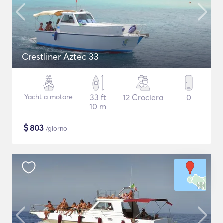
Crestliner Aztec 33
Yacht a motore
33 ft
12 Crociera
0
10 m
$
803
/giorno