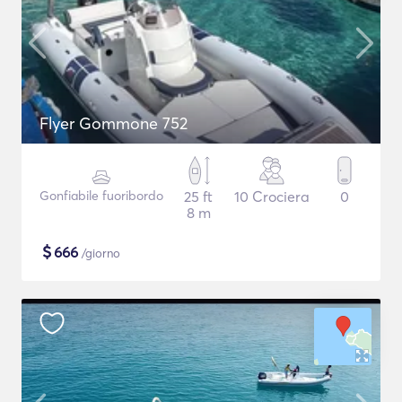
Flyer Gommone 752
Gonfiabile fuoribordo
25 ft
10 Crociera
0
8 m
$
666
/giorno