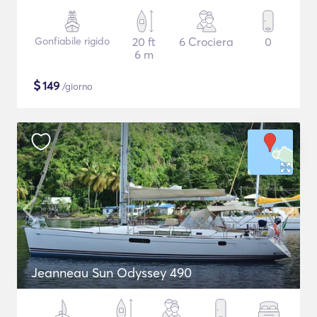
Gonfiabile rigido
20 ft
6 Crociera
0
6 m
$
149
/giorno
Jeanneau Sun Odyssey 490