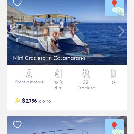
Mini Crociera In Catamarano
Yacht a motore
12 ft
33
0
4 m
Crociera
$
2,756
/giorno