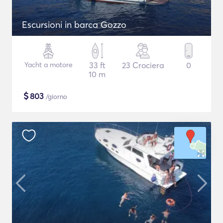
Escursioni in barca Gozzo
Yacht a motore
33 ft
23 Crociera
0
10 m
$
803
/giorno