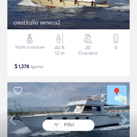
crestitalia seneca2
Yacht a motore
40 ft
20
0
12 m
Crociera
$
1,378
/giorno
Filtri