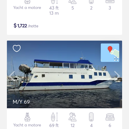
Yacht a motore
43 ft
5
2
3
13 m
$
1,722
/notte
M/Y 69
Yacht a motore
69 ft
12
4
6