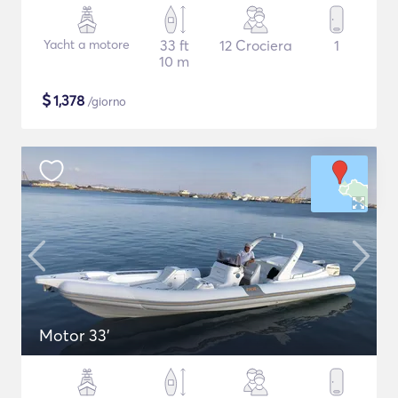
Yacht a motore
33 ft
12 Crociera
1
10 m
$
1,378
/giorno
Motor 33'