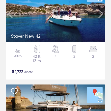
Staver New 42
Altro
42 ft
4
2
2
13 m
$
1,722
/notte