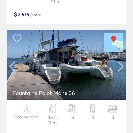
21 m
$
3,675
/notte
Fountaine Pajot Mahe 36
Catamarano
36 ft
6
3
3
11 m