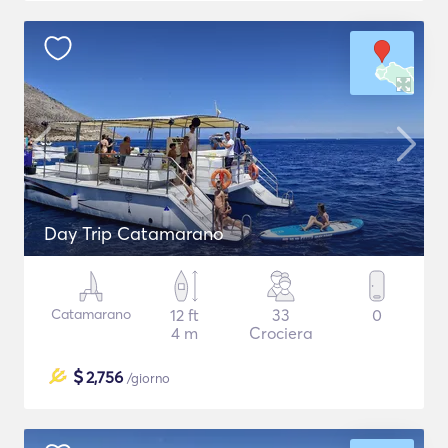
Day Trip Catamarano
Catamarano
12 ft
33
0
4 m
Crociera
$
2,756
/giorno