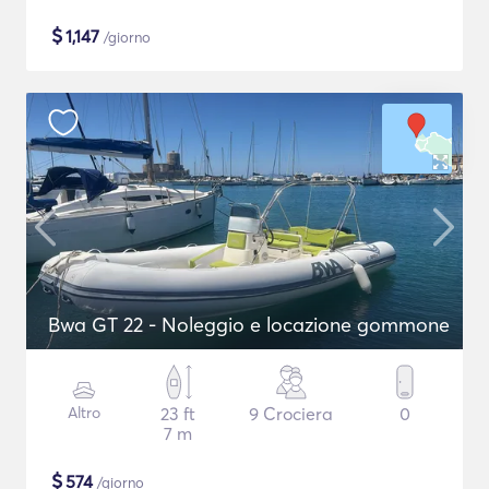
$
1,147
/giorno
Bwa GT 22 - Noleggio e locazione gommone
Altro
23 ft
9 Crociera
0
7 m
$
574
/giorno