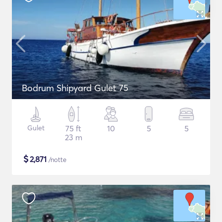
Bodrum Shipyard Gulet 75
Gulet
75 ft
10
5
5
23 m
$
2,871
/notte