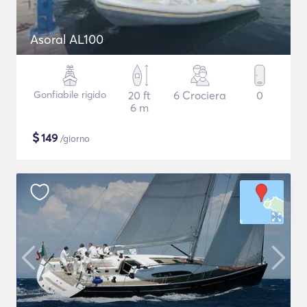
Asoral AL100
Gonfiabile rigido
20 ft
6 Crociera
0
6 m
$
149
/giorno