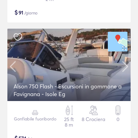
$
91
/giorno
Alson 750 Flash - Escursioni in gommone a
Favignana - Isole Eg
Gonfiabile fuoribordo
25 ft
8 Crociera
0
8 m