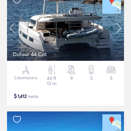
Dufour 44 Cat
Catamarano
44 ft
9
5
5
13 m
$
1,412
/notte