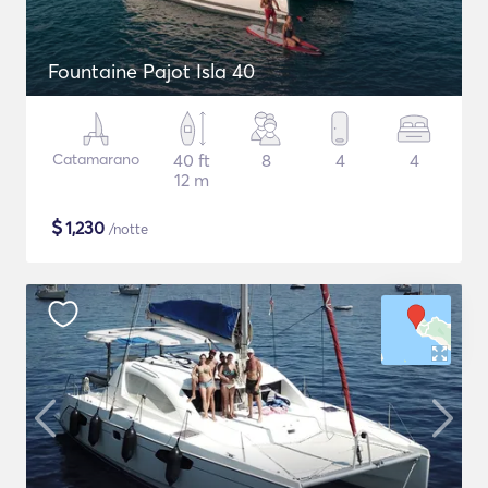
Fountaine Pajot Isla 40
Catamarano
40 ft
8
4
4
12 m
$
1,230
/notte