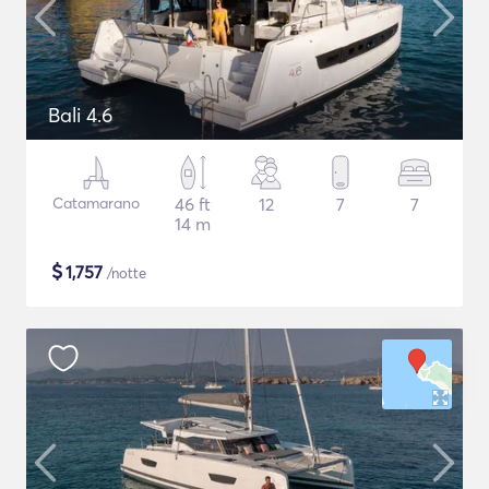
Bali 4.6
Catamarano
46 ft
12
7
7
14 m
$
1,757
/notte