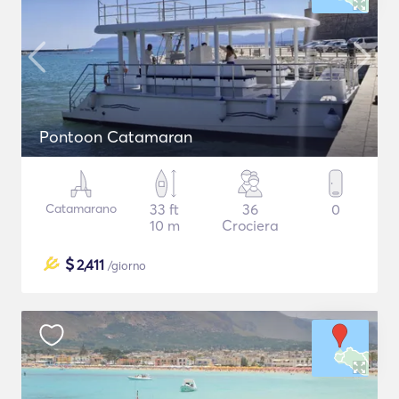
Pontoon Catamaran
Catamarano
33 ft
36
0
10 m
Crociera
$
2,411
/giorno