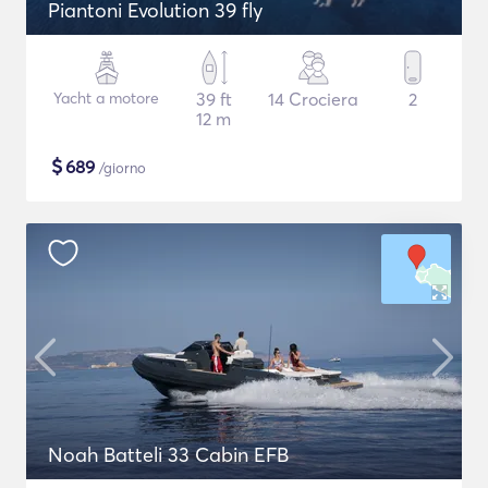
Piantoni Evolution 39 fly
Yacht a motore
39 ft
14 Crociera
2
12 m
$
689
/giorno
Noah Batteli 33 Cabin EFB