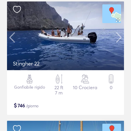
Stingher 22
Gonfiabile rigido
22 ft
10 Crociera
0
7 m
$
746
/giorno