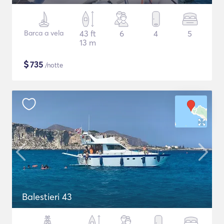
Barca a vela
43 ft
6
4
5
13 m
$
735
/notte
Balestieri 43