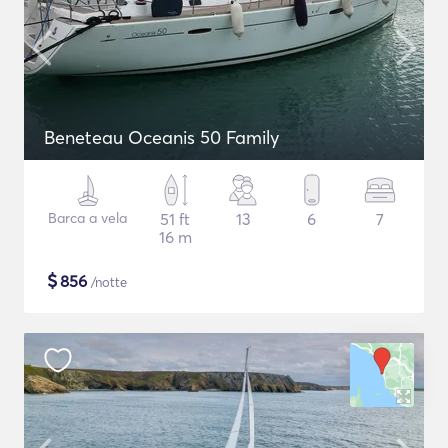
Beneteau Oceanis 50 Family
Barca a vela
51 ft
13
6
7
16 m
$
856
/notte