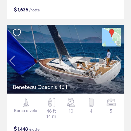
$
1,636
/notte
Beneteau Oceanis 46.1
Barca a vela
46 ft
10
4
5
14 m
$
1,448
/notte