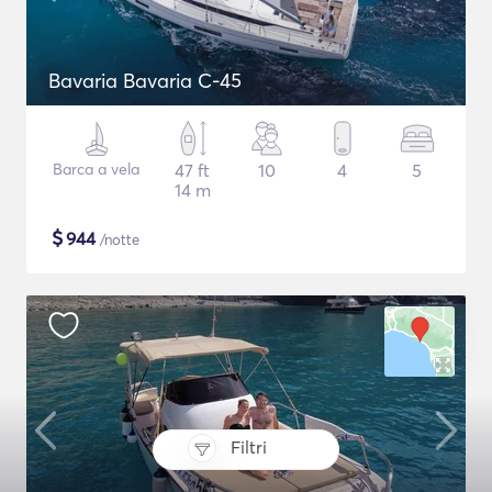
Bavaria Bavaria C-45
Barca a vela
47 ft
10
4
5
14 m
$
944
/notte
Filtri