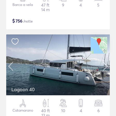
Barca a vela
47 ft
9
4
5
14 m
$
756
/notte
Lagoon 40
Catamarano
40 ft
10
4
6
12 m