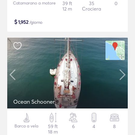
Catamarano a motore
39 ft
35
0
12 m
Crociera
$
1,952
/giorno
Ocean Schooner
Barca a vela
59 ft
6
4
8
18 m