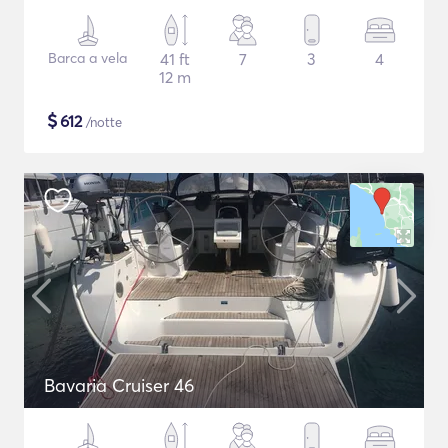
Barca a vela
41 ft
7
3
4
12 m
$
612
/notte
Bavaria Cruiser 46