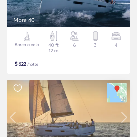
More 40
Barca a vela
40 ft
6
3
4
12 m
$
622
/notte