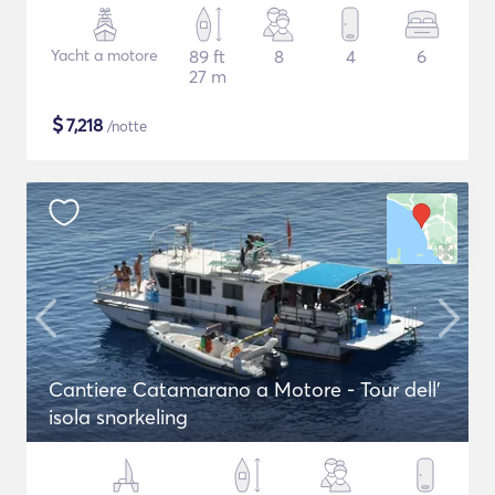
Yacht a motore
89 ft
8
4
6
27 m
$
7,218
/notte
Cantiere Catamarano a Motore - Tour dell'
isola snorkeling