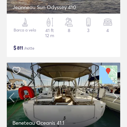
Jeanneau Sun Odyssey 410
Barca a vela
41 ft
8
3
4
12 m
$
811
/notte
Beneteau Oceanis 41.1