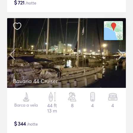
$
721
/notte
Bavaria 44 Cruiser
Barca a vela
44 ft
8
4
4
13 m
$
344
/notte