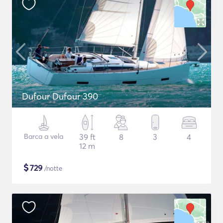
Dufour Dufour 390
Barca a vela
39 ft
8
3
4
12 m
$
729
/notte