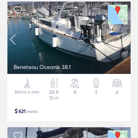
Beneteau Oceanis 38.1
Barca a vela
38 ft
8
3
4
12 m
$
621
/notte