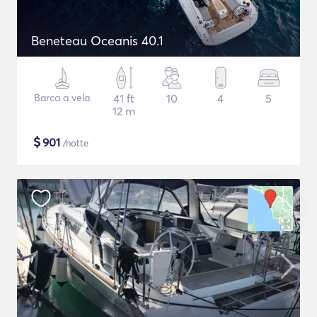
Beneteau Oceanis 40.1
Barca a vela
41 ft
10
4
5
12 m
$
901
/notte