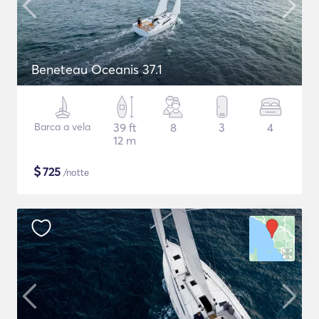
Beneteau Oceanis 37.1
Barca a vela
39 ft
8
3
4
12 m
$
725
/notte