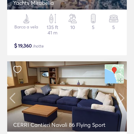
Yachts Mirabella
Barca a vela
135 ft
10
5
5
41 m
$
19,360
/notte
CERRI Cantieri Navali 86 Flying Sport