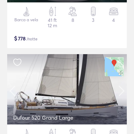
Barca a vela
41 ft
8
3
4
12 m
$
778
/notte
Dufour 520 Grand Large