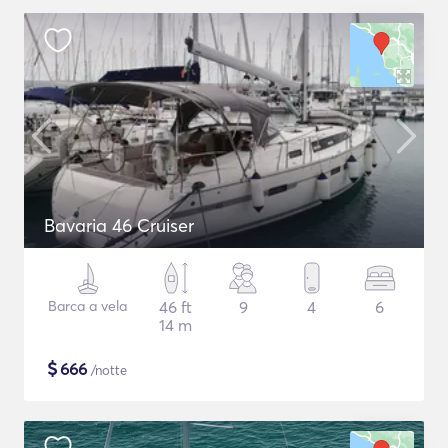
Bavaria 46 Cruiser
Barca a vela
46 ft
9
4
6
14 m
$
666
/notte