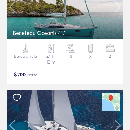
Beneteau Oceanis 41.1
Barca a vela
41 ft
8
3
4
12 m
$
700
/notte