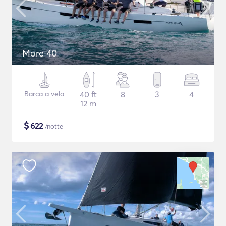
More 40
Barca a vela
40 ft
8
3
4
12 m
$
622
/notte