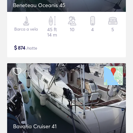
Beneteau Oceanis 45
Barca a vela
45 ft
10
4
5
14 m
$
874
/notte
Bavaria Cruiser 41