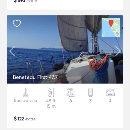
$
693
/notte
Beneteau First 47.7
Barca a vela
48 ft
8
3
4
15 m
$
122
/notte