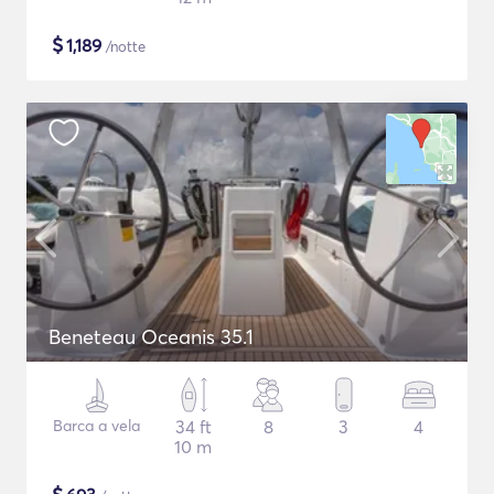
$
1,189
/notte
Beneteau Oceanis 35.1
Barca a vela
34 ft
8
3
4
10 m