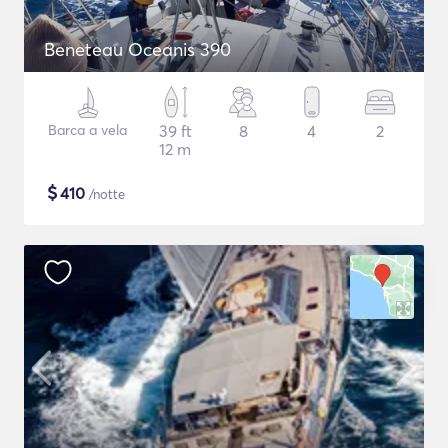
Beneteau Oceanis 390
Barca a vela
39 ft
8
4
2
12 m
$
410
/notte