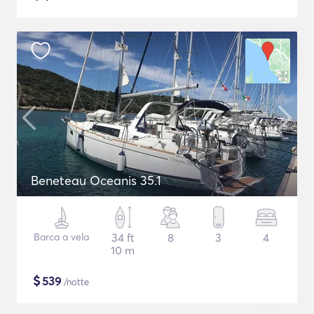
Beneteau Oceanis 35.1
Barca a vela
34 ft
8
3
4
10 m
$
539
/notte