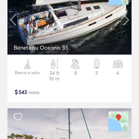
Beneteau Oceanis 35
Barca a vela
34 ft
8
3
4
10 m
$
543
/notte