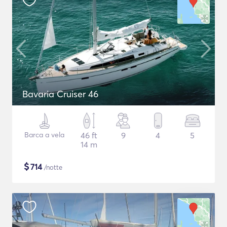
Bavaria Cruiser 46
Barca a vela
46 ft
9
4
5
14 m
$
714
/notte