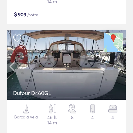
14 m
$
909
/notte
Dufour D460GL
Barca a vela
46 ft
8
4
4
14 m