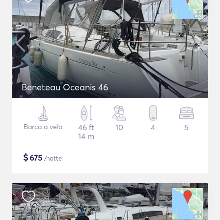
Beneteau Oceanis 46
Barca a vela
46 ft
10
4
5
14 m
$
675
/notte