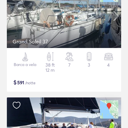
Grand Soleil 37
Barca a vela
38 ft
7
3
4
12 m
$
591
/notte