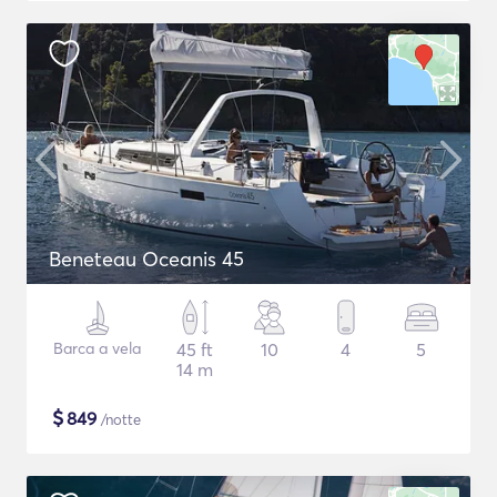
Beneteau Oceanis 45
Barca a vela
45 ft
10
4
5
14 m
$
849
/notte