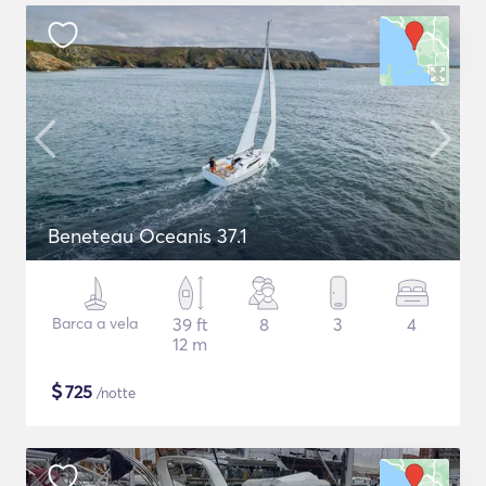
Beneteau Oceanis 37.1
Barca a vela
39 ft
8
3
4
12 m
$
725
/notte