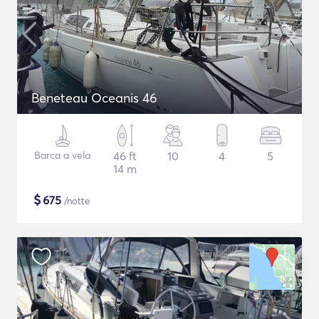
Beneteau Oceanis 46
Barca a vela
46 ft
10
4
5
14 m
$
675
/notte