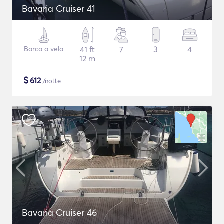
Bavaria Cruiser 41
Barca a vela
41 ft
7
3
4
12 m
$
612
/notte
Bavaria Cruiser 46