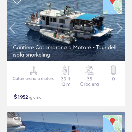
Cantiere Catamarano a Motore - Tour dell'
isola snorkeling
Catamarano a motore
39 ft
35
0
12 m
Crociera
$
1,952
/giorno