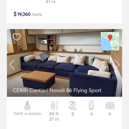
41 m
$
19,360
/notte
CERRI Cantieri Navali 86 Flying Sport
Yacht a motore
89 ft
8
4
6
27 m