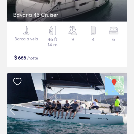
Bavaria 46 Cruiser
Barca a vela
46 ft
9
4
6
14 m
$
666
/notte