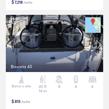
$
7,218
/notte
Bavaria 45
Barca a vela
45 ft
8
4
4
14 m
$
815
/notte