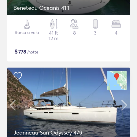
Beneteau Oceanis 41.1
Barca a vela
41 ft
8
3
4
12 m
$
778
/notte
Jeanneau Sun Odyssey 479