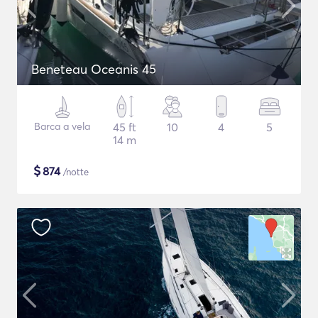
Beneteau Oceanis 45
Barca a vela
45 ft
10
4
5
14 m
$
874
/notte