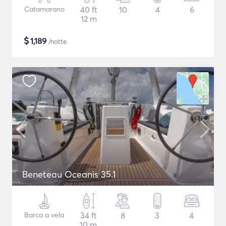
Catamarano
40 ft
10
4
6
12 m
$
1,189
/notte
Beneteau Oceanis 35.1
Barca a vela
34 ft
8
3
4
10 m