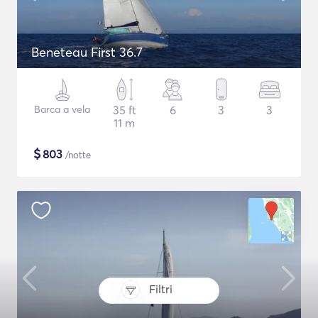
Beneteau First 36.7
Barca a vela
35 ft
6
3
3
11 m
$
803
/notte
Filtri