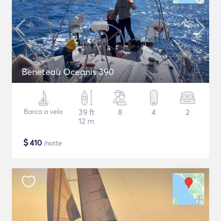
Beneteau Oceanis 390
Barca a vela
39 ft
8
4
2
12 m
$
410
/notte