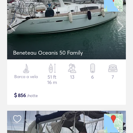
Beneteau Oceanis 50 Family
Barca a vela
51 ft
13
6
7
16 m
$
856
/notte