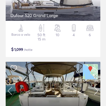
Dufour 520 Grand Large
Barca a vela
50 ft
10
4
6
15 m
$
1,099
/notte