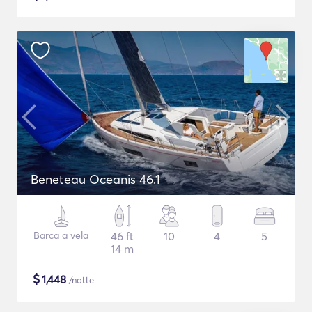
Beneteau Oceanis 46.1
Barca a vela
46 ft
10
4
5
14 m
$
1,448
/notte