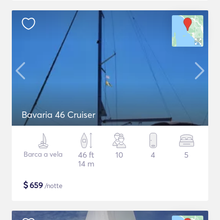
Bavaria 46 Cruiser
Barca a vela
46 ft
10
4
5
14 m
$
659
/notte