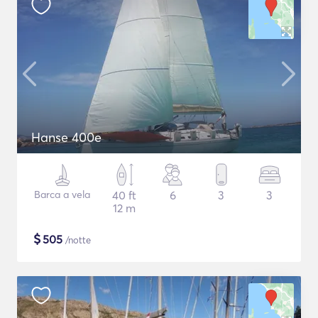
Hanse 400e
Barca a vela
40 ft
6
3
3
12 m
$
505
/notte