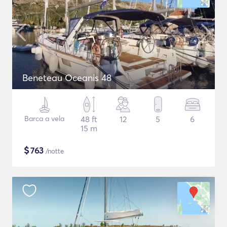
Beneteau Oceanis 48
Barca a vela
48 ft
12
5
6
15 m
$
763
/notte