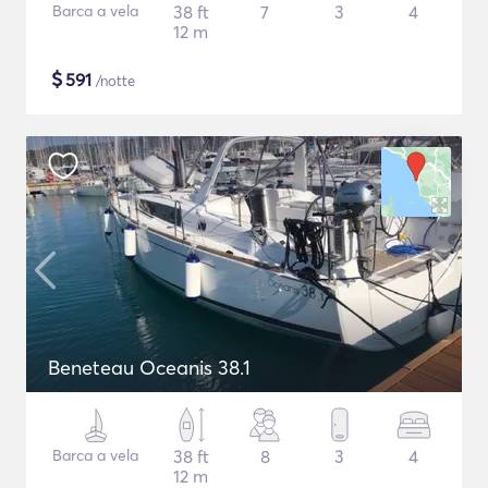
Barca a vela
38 ft
7
3
4
12 m
$
591
/notte
Beneteau Oceanis 38.1
Barca a vela
38 ft
8
3
4
12 m