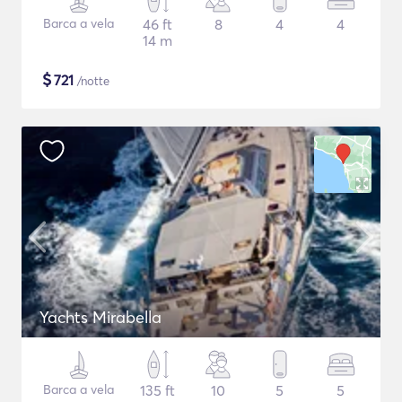
Barca a vela
46 ft
8
4
4
14 m
$
721
/notte
Yachts Mirabella
Barca a vela
135 ft
10
5
5