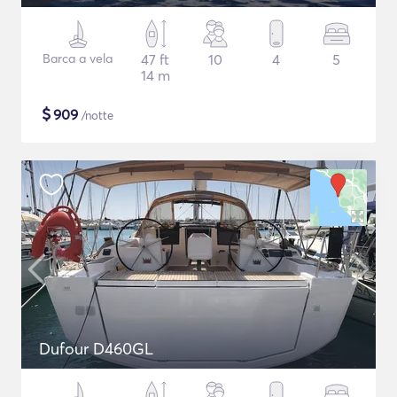
Barca a vela
47 ft
10
4
5
14 m
$
909
/notte
Dufour D460GL