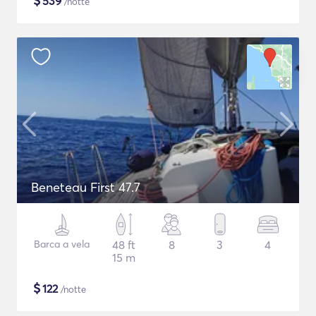
$
539
/notte
Beneteau First 47.7
Barca a vela
48 ft
8
3
4
15 m
$
122
/notte