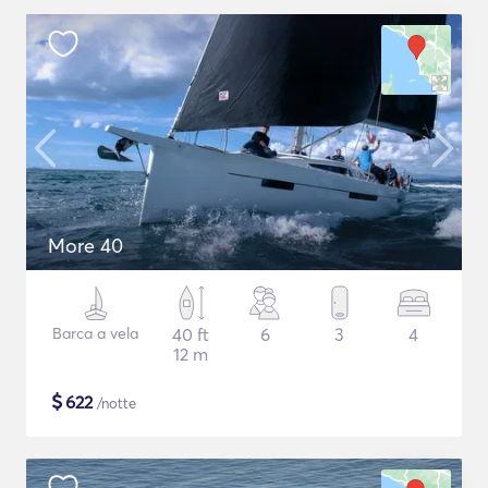
More 40
Barca a vela
40 ft
6
3
4
12 m
$
622
/notte