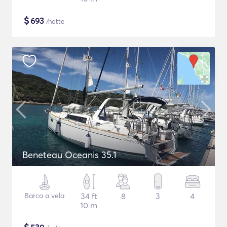
$
693
/notte
Beneteau Oceanis 35.1
Barca a vela
34 ft
8
3
4
10 m