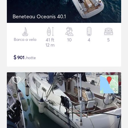
Beneteau Oceanis 40.1
Barca a vela
41 ft
10
4
5
12 m
$
901
/notte