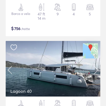
Barca a vela
47 ft
9
4
5
14 m
$
756
/notte
Lagoon 40