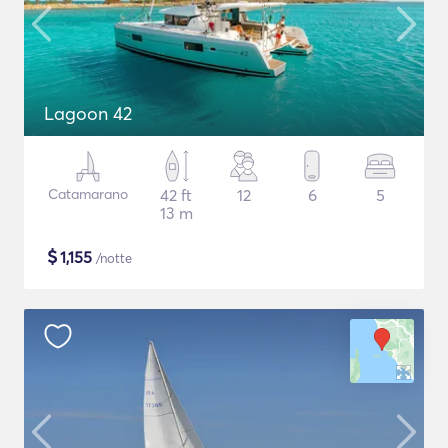
Lagoon 42
Catamarano
42 ft
12
6
5
13 m
$
1,155
/notte