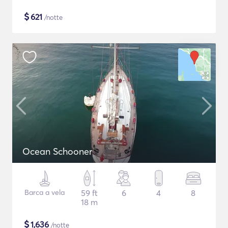
$
621
/notte
Ocean Schooner
Barca a vela
59 ft
6
4
8
18 m
$
1,636
/notte