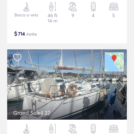
Barca a vela
46 ft
9
4
5
14 m
$
714
/notte
Grand Soleil 37