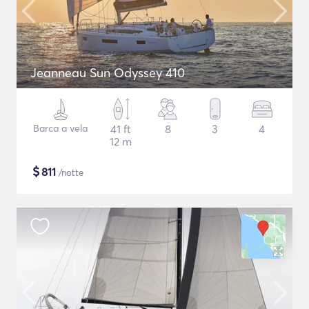
Jeanneau Sun Odyssey 410
Barca a vela
41 ft
8
3
4
12 m
$
811
/notte