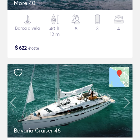
More 40
Barca a vela
40 ft
8
3
4
12 m
$
622
/notte
Bavaria Cruiser 46