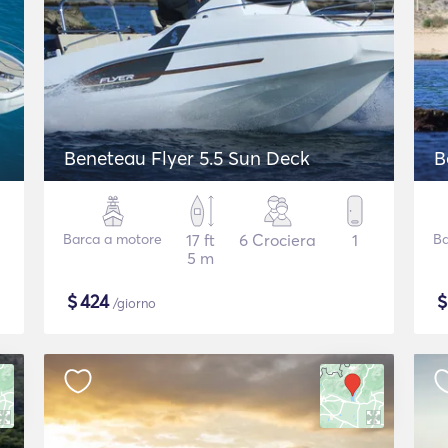
Beneteau Flyer 5.5 Sun Deck
B
Barca a motore
17 ft
6 Crociera
1
Ba
5 m
$
424
/giorno