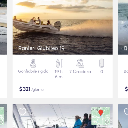
Ranieri Giubileo 19
B
Gonfiabile rigido
19 ft
7 Crociera
0
Ba
6 m
$
321
/giorno