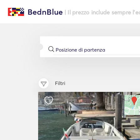
BednBlue
| Il prezzo include sempre l'
Filtri