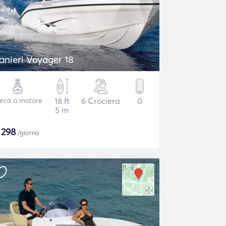
anieri Voyager 18
rca a motore
18 ft
6 Crociera
0
5 m
$
298
/giorno