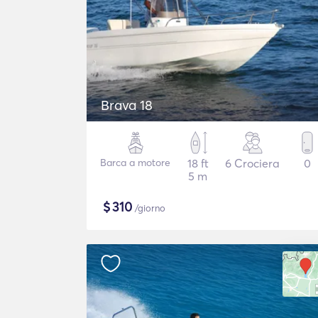
Brava 18
Barca a motore
18 ft
6 Crociera
0
5 m
$
310
/giorno