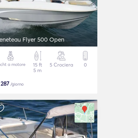
eneteau Flyer 500 Open
cht a motore
15 ft
5 Crociera
0
5 m
$
287
/giorno