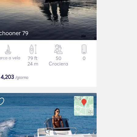
chooner 79
rca a vela
79 ft
50
0
24 m
Crociera
$
4,203
/giorno