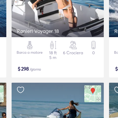
Ranieri Voyager 18
R
Barca a motore
18 ft
6 Crociera
0
Ba
5 m
$
298
/giorno