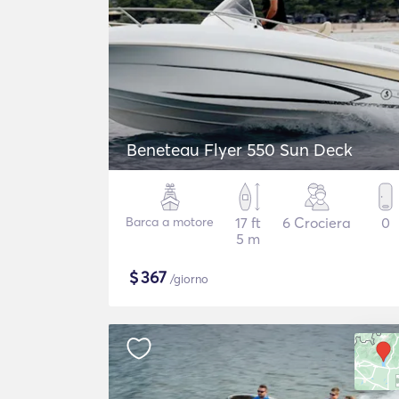
Beneteau Flyer 550 Sun Deck
Barca a motore
17 ft
6 Crociera
0
5 m
$
367
/giorno