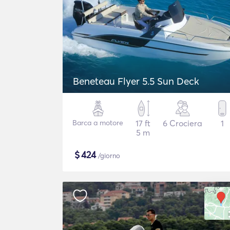
Beneteau Flyer 5.5 Sun Deck
Barca a motore
17 ft
6 Crociera
1
5 m
$
424
/giorno