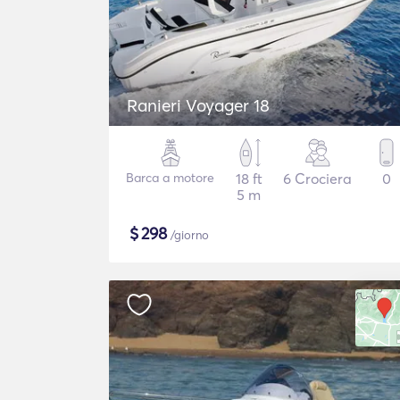
Ranieri Voyager 18
Barca a motore
18 ft
6 Crociera
0
5 m
$
298
/giorno