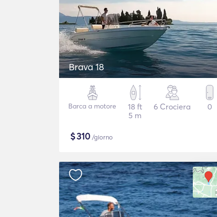
Brava 18
Barca a motore
18 ft
6 Crociera
0
5 m
$
310
/giorno