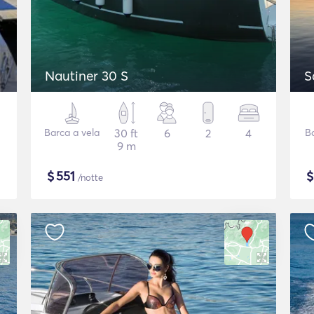
Nautiner 30 S
S
Barca a vela
30 ft
6
2
4
Ba
9 m
$
551
/notte