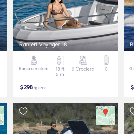
Ranieri Voyager 18
B
Barca a motore
18 ft
6 Crociera
0
Go
5 m
$
298
/giorno