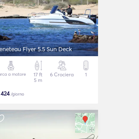
eneteau Flyer 5.5 Sun Deck
rca a motore
17 ft
6 Crociera
1
5 m
$
424
/giorno