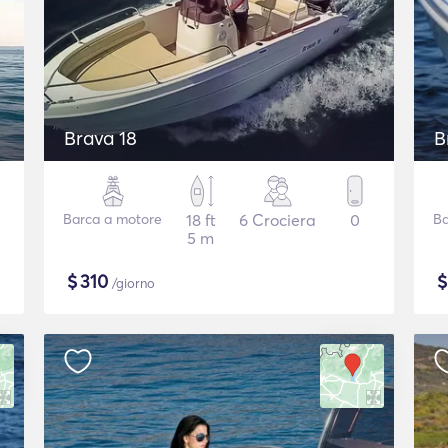
Brava 18
B
Barca a motore
18 ft
6 Crociera
0
Ba
5 m
$
310
/giorno