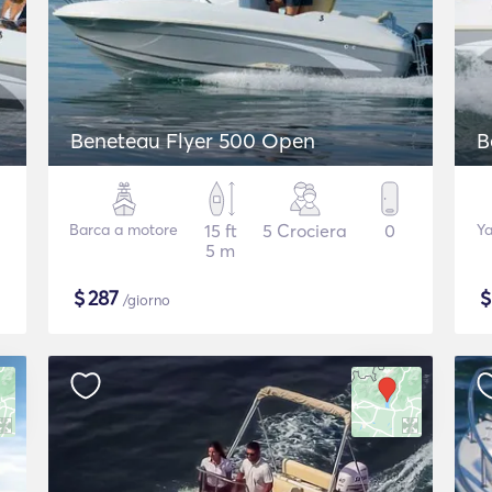
Beneteau Flyer 500 Open
B
Barca a motore
15 ft
5 Crociera
0
Ya
5 m
$
287
/giorno