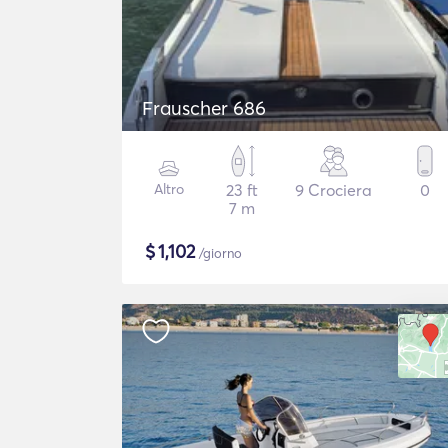
Frauscher 686
Altro
23 ft
9 Crociera
0
7 m
$
1,102
/giorno