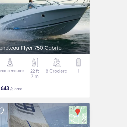
eneteau Flyer 750 Cabrio
rca a motore
22 ft
8 Crociera
1
7 m
$
643
/giorno