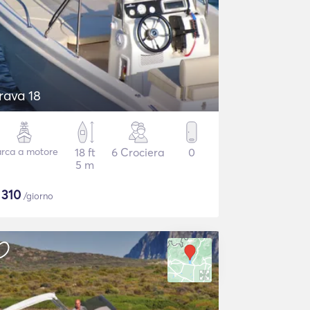
rava 18
rca a motore
18 ft
6 Crociera
0
5 m
$
310
/giorno