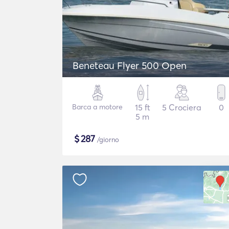
Beneteau Flyer 500 Open
Barca a motore
15 ft
5 Crociera
0
5 m
$
287
/giorno