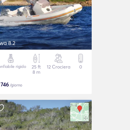
wa 8.2
nfiabile rigido
25 ft
12 Crociera
0
8 m
$
746
/giorno