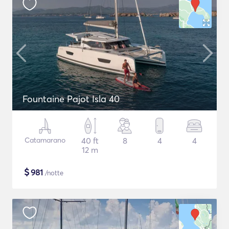
Fountaine Pajot Isla 40
Catamarano
40 ft
8
4
4
12 m
$
981
/notte