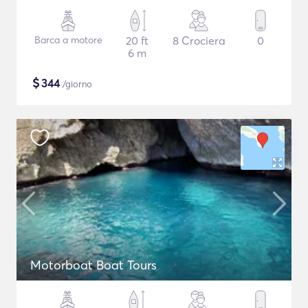
Barca a motore
20 ft
8 Crociera
0
6 m
$
344
/giorno
Motorboat Boat Tours