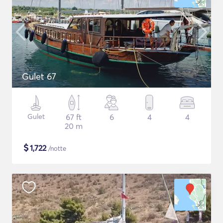
Gulet 67
Gulet
67 ft
6
4
4
20 m
$
1,722
/notte