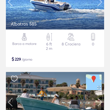
Albatros 585
Barca a motore
6 ft
8 Crociera
0
2 m
$
229
/giorno