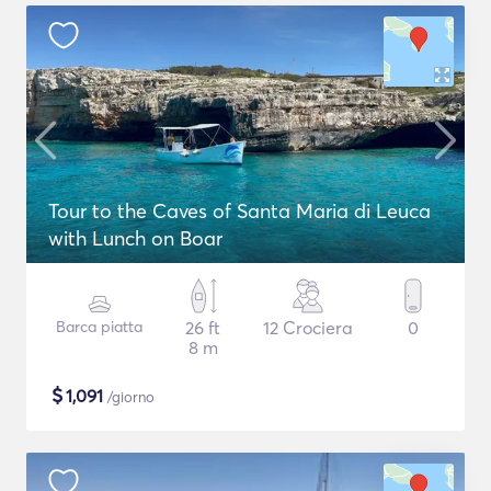
Tour to the Caves of Santa Maria di Leuca
with Lunch on Boar
Barca piatta
26 ft
12 Crociera
0
8 m
$
1,091
/giorno