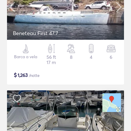
Beneteau First 47.7
Barca a vela
56 ft
8
4
6
17 m
$
1,263
/notte