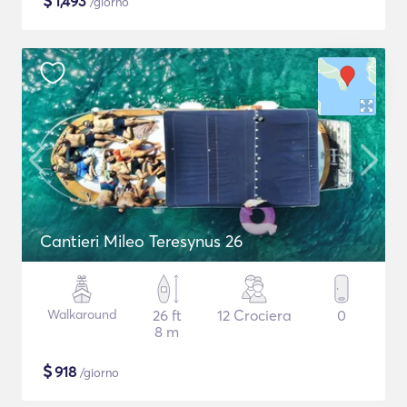
$
1,493
/giorno
Cantieri Mileo Teresynus 26
Walkaround
26 ft
12 Crociera
0
8 m
$
918
/giorno