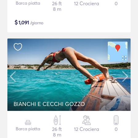
Barca piatta
26 ft
12 Crociera
0
8 m
$
1,091
/giorno
BIANCHI E CECCHI GOZZO
Barca piatta
26 ft
12 Crociera
0
8 m