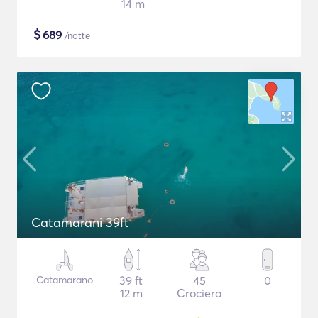
14 m
$
689
/notte
Catamarani 39ft
Catamarano
39 ft
45
0
12 m
Crociera