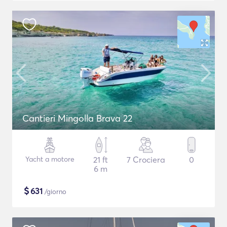
Cantieri Mingolla Brava 22
Yacht a motore
21 ft
7 Crociera
0
6 m
$
631
/giorno