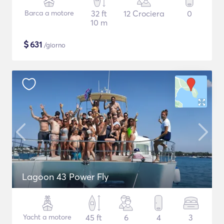
Barca a motore
32 ft
12 Crociera
0
10 m
$
631
/giorno
Lagoon 43 Power Fly
Yacht a motore
45 ft
6
4
3