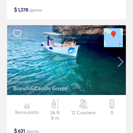
$
1,378
/giorno
Bianchi&Cecchi Gozzo
Barca piatta
26 ft
12 Crociera
0
8 m
$
631
/giorno