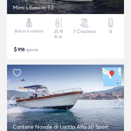
Mimi Libeccio 7.5
Barca a motore
25 ft
7 Crociera
0
8 m
$
918
/giorno
Cantiere Navale di Luccia Alfa 30 Sport