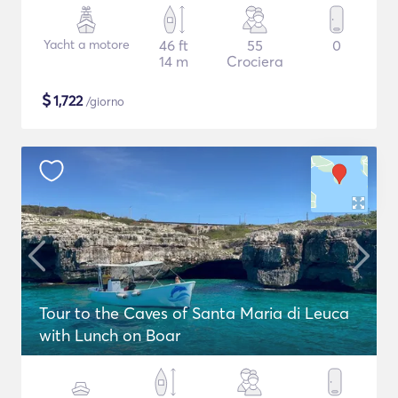
Yacht a motore
46 ft
55
0
14 m
Crociera
$
1,722
/giorno
Tour to the Caves of Santa Maria di Leuca
with Lunch on Boar