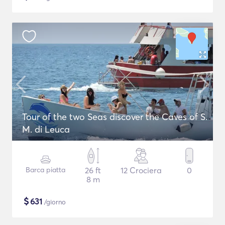
Tour of the two Seas discover the Caves of S.
M. di Leuca
Barca piatta
26 ft
12 Crociera
0
8 m
$
631
/giorno