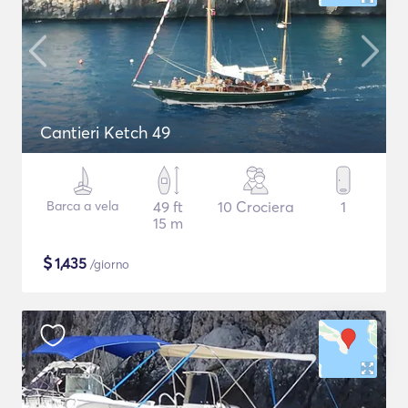
Cantieri Ketch 49
Barca a vela
49 ft
10 Crociera
1
15 m
$
1,435
/giorno