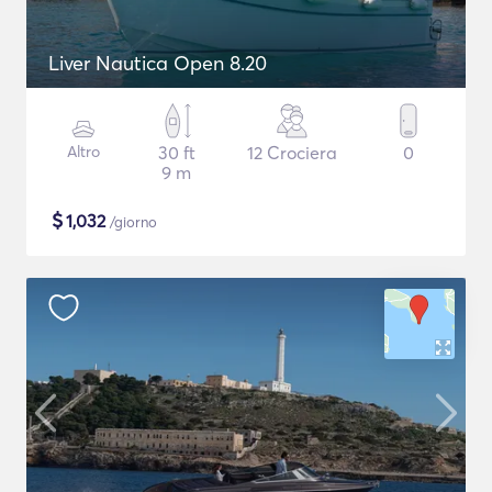
Liver Nautica Open 8.20
Altro
30 ft
12 Crociera
0
9 m
$
1,032
/giorno