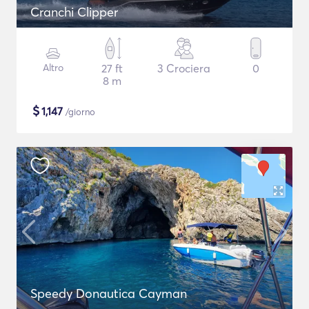
Cranchi Clipper
Altro
27 ft
3 Crociera
0
8 m
$
1,147
/giorno
Speedy Donautica Cayman