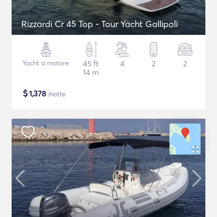
Rizzardi Cr 45 Top - Tour Yacht Gallipoli
Yacht a motore
45 ft
4
2
2
14 m
$
1,378
/notte