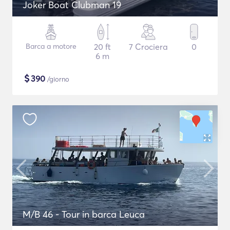
Joker Boat Clubman 19
Barca a motore
20 ft
7 Crociera
0
6 m
$
390
/giorno
M/B 46 - Tour in barca Leuca