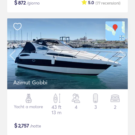
$
872
5.0
/giorno
(77
recensioni
)
Azimut Gobbi
Yacht a motore
43 ft
4
3
2
13 m
$
2,757
/notte