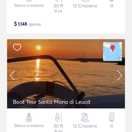
Barca a motore
30 ft
12 Crociera
0
9 m
$
1,148
/giorno
Boat Tour Santa Maria di Leuca
Barca a motore
30 ft
12 Crociera
0
9 m