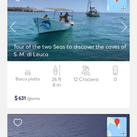
Tour of the two Seas to discover the caves of
S. M. di Leuca
Barca piatta
26 ft
12 Crociera
0
8 m
$
631
/giorno