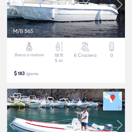
M/B 565
Barca a motore
18 ft
6 Crociera
0
5 m
$
183
/giorno