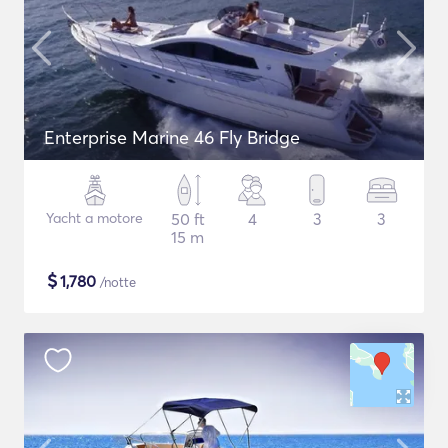
Enterprise Marine 46 Fly Bridge
Yacht a motore
50 ft
4
3
3
15 m
$
1,780
/notte