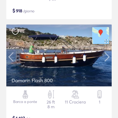
$
918
/giorno
Damarin Flash 800
Barca a ponte
26 ft
11 Crociera
1
8 m