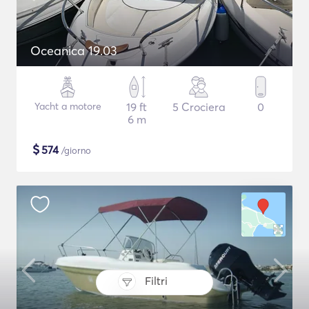
Oceanica 19.03
Yacht a motore
19 ft
5 Crociera
0
6 m
$
574
/giorno
Filtri