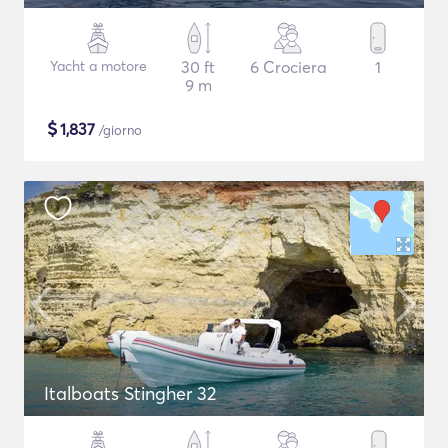
Yacht a motore
30 ft
6 Crociera
1
9 m
$
1,837
/giorno
Italboats Stingher 32