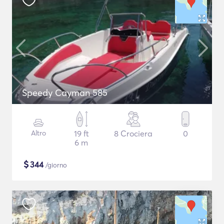
Speedy Cayman 585
Altro
19 ft
8 Crociera
0
6 m
$
344
/giorno