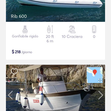
Rib 600
Gonfiabile rigido
20 ft
10 Crociera
0
6 m
$
218
/giorno