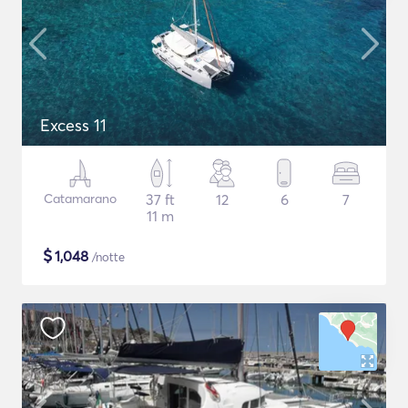
Excess 11
Catamarano
37 ft
12
6
7
11 m
$
1,048
/notte