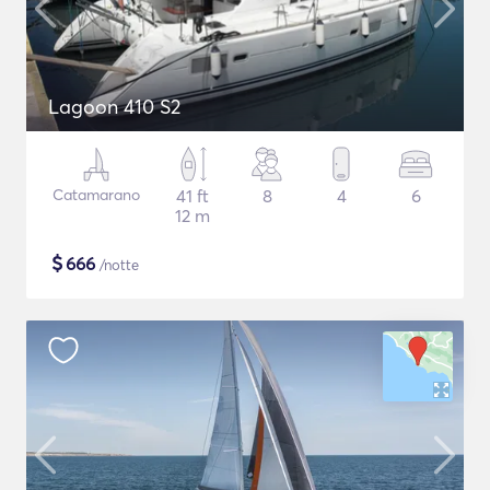
Lagoon 410 S2
Catamarano
41 ft
8
4
6
12 m
$
666
/notte