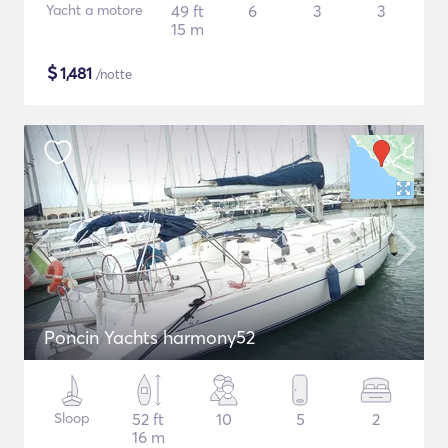
Yacht a motore
49 ft
6
3
3
15 m
$
1,481
/notte
Poncin Yachts harmony52
Sloop
52 ft
10
5
2
16 m