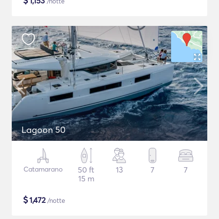
$
1,153
/notte
Lagoon 50
Catamarano
50 ft
13
7
7
15 m
$
1,472
/notte