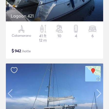
Lagoon 421
Catamarano
41 ft
10
4
6
12 m
$
942
/notte