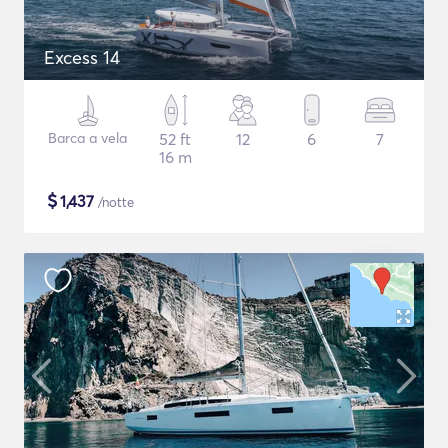
Excess 14
Barca a vela
52 ft
12
6
7
16 m
$
1,437
/notte