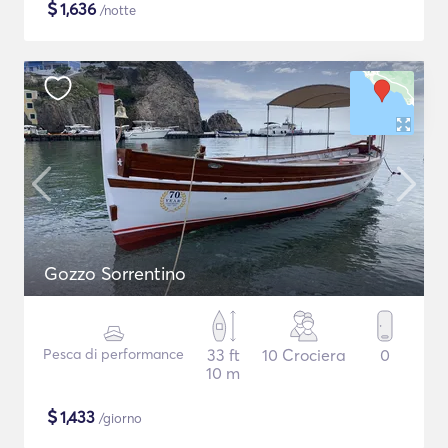
$
1,636
/notte
Gozzo Sorrentino
Pesca di performance
33 ft
10 Crociera
0
10 m
$
1,433
/giorno