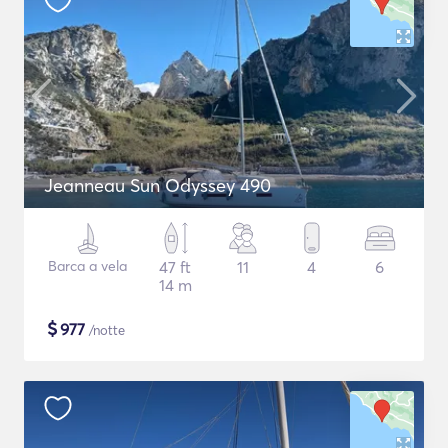
Jeanneau Sun Odyssey 490
Barca a vela
47 ft
11
4
6
14 m
$
977
/notte