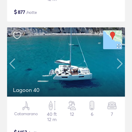
$
877
/notte
Lagoon 40
Catamarano
40 ft
12
6
7
12 m