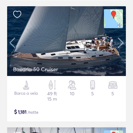
Bavaria 50 Cruiser
Barca a vela
49 ft
10
5
5
15 m
$
1,181
/notte