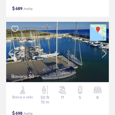
$
689
/notte
Bavaria 50
Barca a vela
50 ft
11
5
8
15 m
$
698
/notte