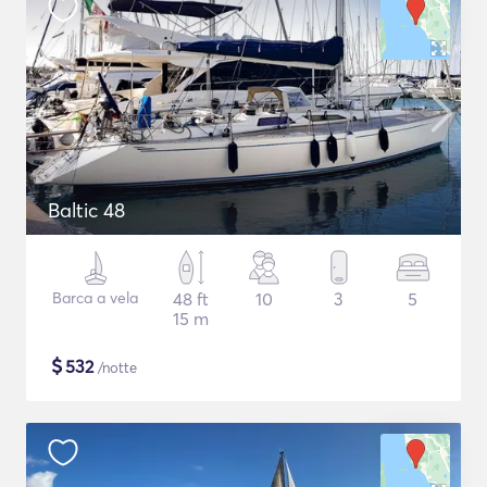
Baltic 48
Barca a vela
48 ft
10
3
5
15 m
$
532
/notte