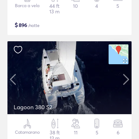
Barca a vela
44 ft
10
4
5
13 m
$
896
/notte
Lagoon 380 S2
Catamarano
38 ft
11
5
6
12 m