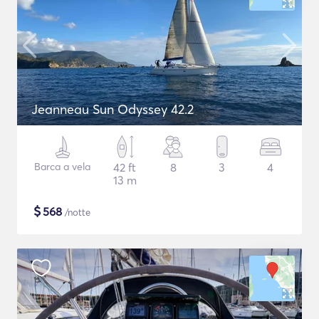
Jeanneau Sun Odyssey 42.2
Barca a vela
42 ft
8
3
4
13 m
$
568
/notte