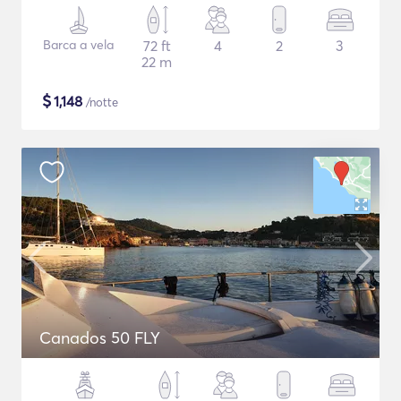
Barca a vela
72 ft
4
2
3
22 m
$
1,148
/notte
Canados 50 FLY