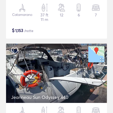
Catamarano
37 ft
12
6
7
11 m
$
1,153
/notte
Jeanneau Sun Odyssey 440