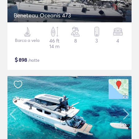
Beneteau Oceanis 473
Barca a vela
46 ft
8
3
4
14 m
$
898
/notte