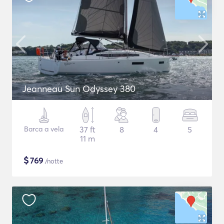
Jeanneau Sun Odyssey 380
Barca a vela
37 ft
8
4
5
11 m
$
769
/notte