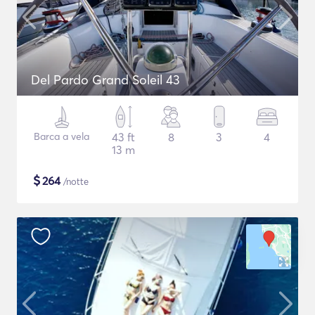
Del Pardo Grand Soleil 43
Barca a vela
43 ft
8
3
4
13 m
$
264
/notte