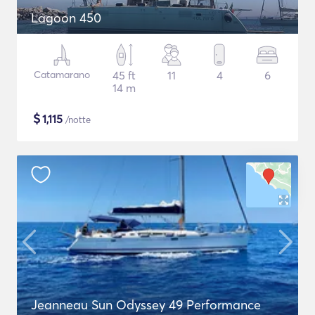
Lagoon 450
Catamarano
45 ft
11
4
6
14 m
$
1,115
/notte
Jeanneau Sun Odyssey 49 Performance