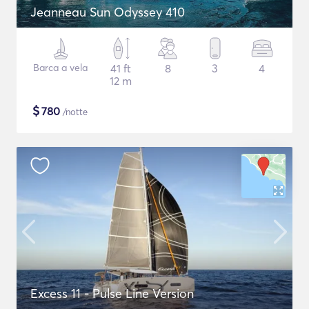
Jeanneau Sun Odyssey 410
Barca a vela
41 ft
8
3
4
12 m
$
780
/notte
Excess 11 - Pulse Line Version