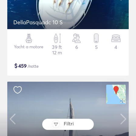
DellaPasquadc 10 S
Yacht a motore
39 ft
6
5
4
12 m
$
459
/notte
Filtri