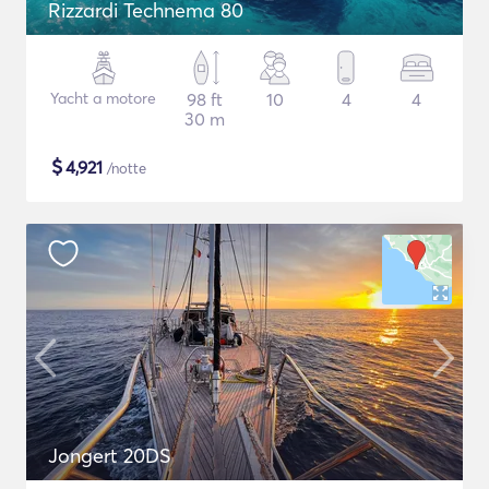
Rizzardi Technema 80
Yacht a motore
98 ft
10
4
4
30 m
$
4,921
/notte
Jongert 20DS