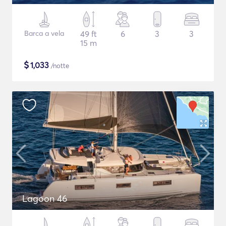
Barca a vela
49 ft
6
3
3
15 m
$
1,033
/notte
Lagoon 46