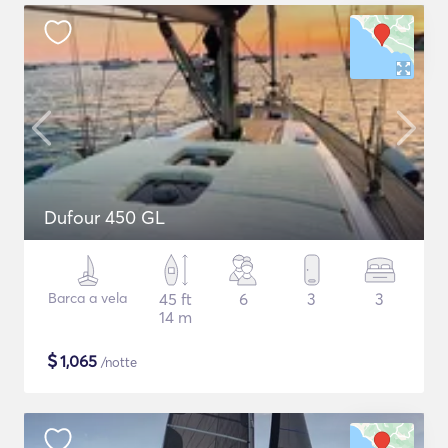
Dufour 450 GL
Barca a vela
45 ft
6
3
3
14 m
$
1,065
/notte