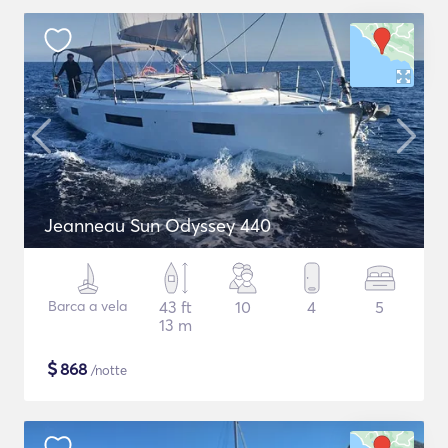
Jeanneau Sun Odyssey 440
Barca a vela
43 ft
10
4
5
13 m
$
868
/notte