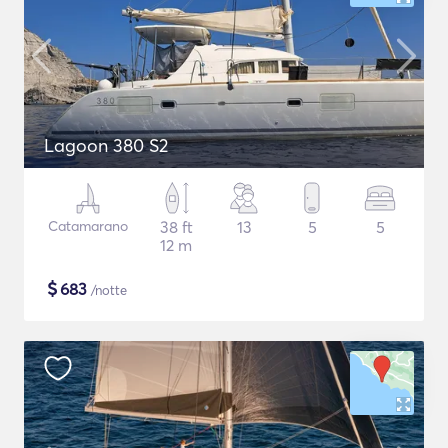
Lagoon 380 S2
Catamarano
38 ft
13
5
5
12 m
$
683
/notte