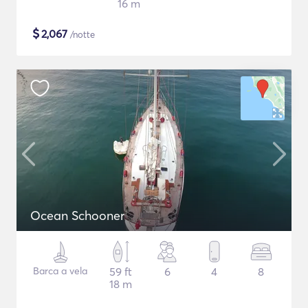
16 m
$
2,067
/notte
Ocean Schooner
Barca a vela
59 ft
6
4
8
18 m