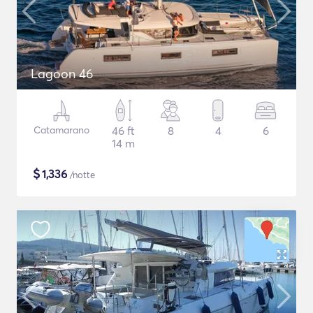
Lagoon 46
Catamarano
46 ft
8
4
6
14 m
$
1,336
/notte