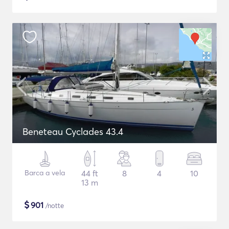
Beneteau Cyclades 43.4
Barca a vela
44 ft
8
4
10
13 m
$
901
/notte