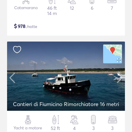
Catamarano
46 ft
12
6
7
14 m
$
978
/notte
Cantieri di Fiumicino Rimorchiatore 16 metri
Yacht a motore
52 ft
4
3
3