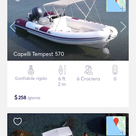
Capelli Tempest 570
Gonfiabile rigido
6 ft
6 Crociera
0
2 m
$
258
/giorno