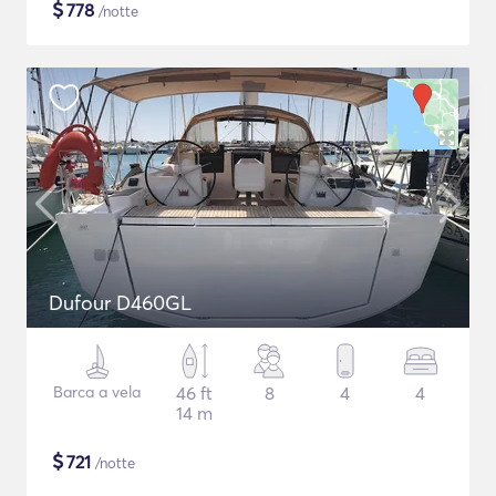
$
778
/notte
Dufour D460GL
Barca a vela
46 ft
8
4
4
14 m
$
721
/notte