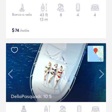
Barca a vela
43 ft
8
4
4
13 m
$
74
/notte
DellaPasquadc 10 S