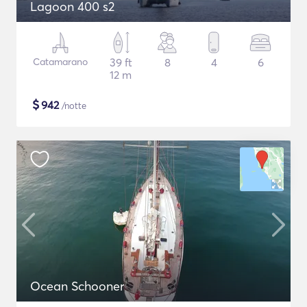
Lagoon 400 s2
Catamarano
39 ft
8
4
6
12 m
$
942
/notte
Ocean Schooner