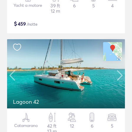
Yacht a motore
39 ft
6
5
4
12 m
$
459
/notte
Lagoon 42
Catamarano
42 ft
12
6
5
13 m