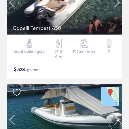
Capelli Tempest 650
Gonfiabile rigido
21 ft
8 Crociera
0
6 m
$
528
/giorno