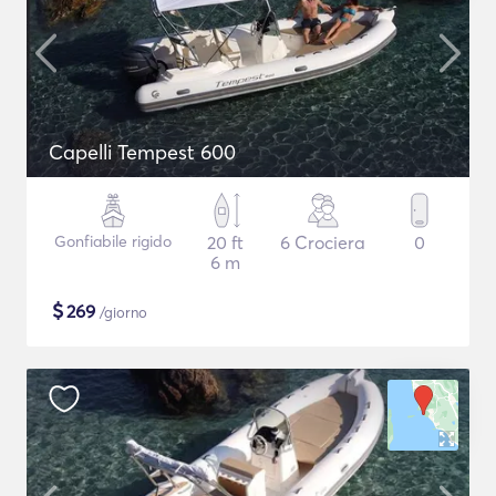
Capelli Tempest 600
Gonfiabile rigido
20 ft
6 Crociera
0
6 m
$
269
/giorno