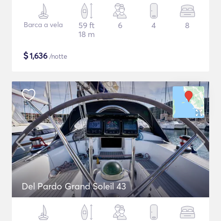
Barca a vela
59 ft
6
4
8
18 m
$
1,636
/notte
Del Pardo Grand Soleil 43