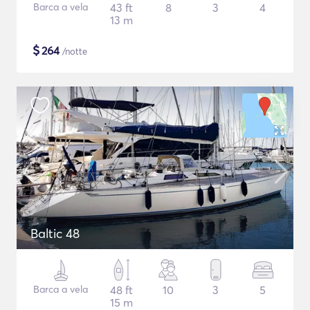
Barca a vela
43 ft
8
3
4
13 m
$
264
/notte
Baltic 48
Barca a vela
48 ft
10
3
5
15 m