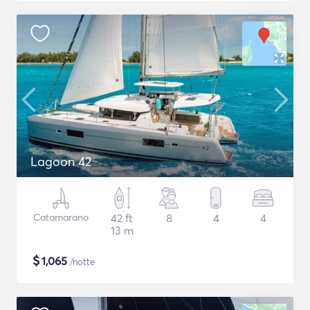
Lagoon 42
Catamarano
42 ft
8
4
4
13 m
$
1,065
/notte