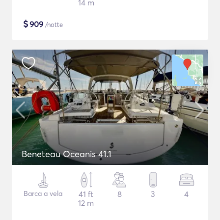
14 m
$
909
/notte
Beneteau Oceanis 41.1
Barca a vela
41 ft
8
3
4
12 m