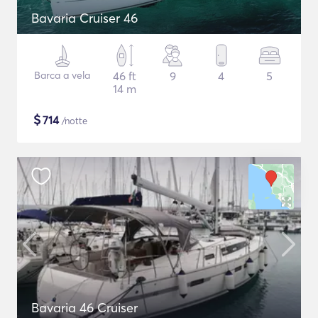
Bavaria Cruiser 46
Barca a vela
46 ft
9
4
5
14 m
$
714
/notte
Bavaria 46 Cruiser