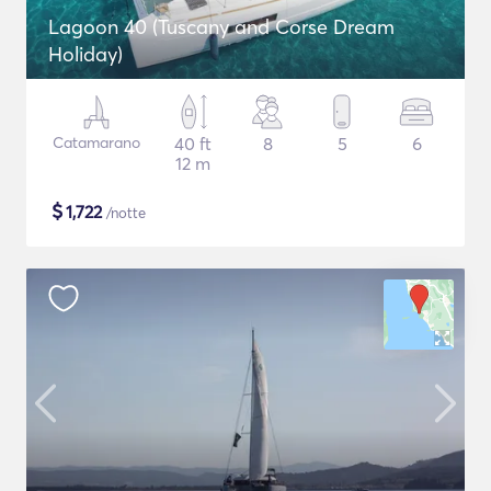
Lagoon 40 (Tuscany and Corse Dream
Holiday)
Catamarano
40 ft
8
5
6
12 m
$
1,722
/notte