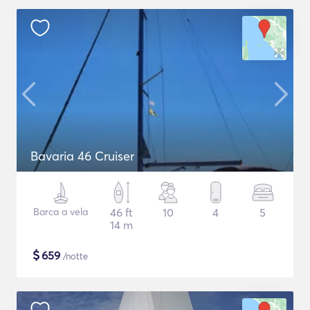
Bavaria 46 Cruiser
Barca a vela
46 ft
10
4
5
14 m
$
659
/notte