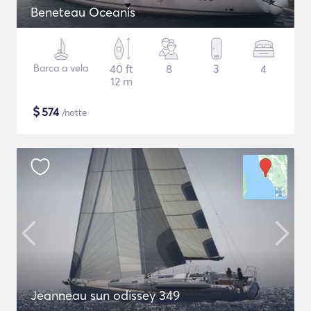
Beneteau Oceanis
Barca a vela
40 ft
8
3
4
12 m
$
574
/notte
Jeanneau sun odissey 349