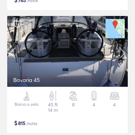
$
763
/notte
Bavaria 45
Barca a vela
45 ft
8
4
4
14 m
$
815
/notte