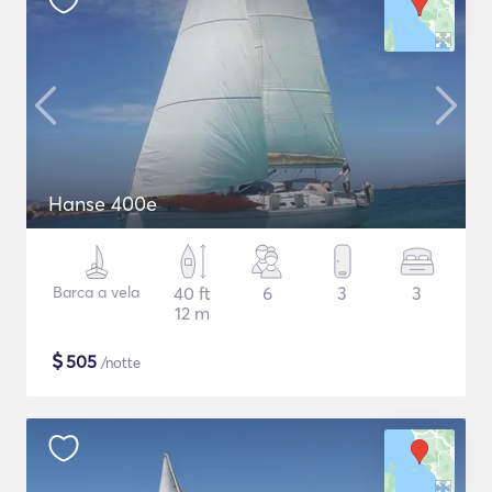
Hanse 400e
Barca a vela
40 ft
6
3
3
12 m
$
505
/notte