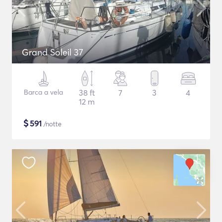
Grand Soleil 37
Barca a vela
38 ft
7
3
4
12 m
$
591
/notte