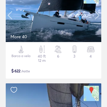
More 40
Barca a vela
40 ft
6
3
4
12 m
$
622
/notte