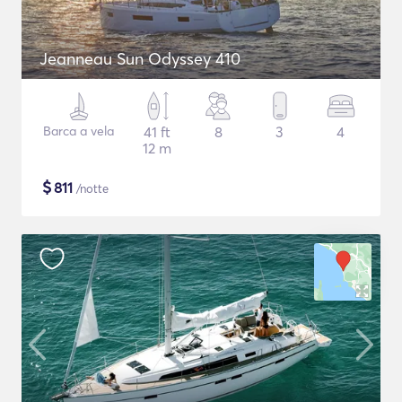
Jeanneau Sun Odyssey 410
Barca a vela
41 ft
8
3
4
12 m
$
811
/notte