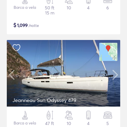
Barca a vela
50 ft
10
4
6
15 m
$
1,099
/notte
Jeanneau Sun Odyssey 479
Barca a vela
47 ft
10
4
5