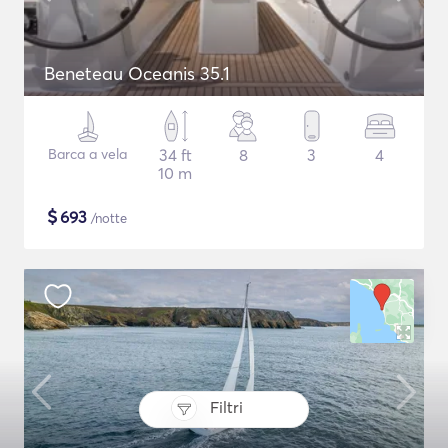
Beneteau Oceanis 35.1
Barca a vela
34 ft
8
3
4
10 m
$
693
/notte
Filtri