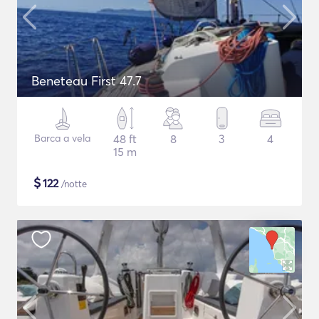
Beneteau First 47.7
Barca a vela
48 ft
8
3
4
15 m
$
122
/notte