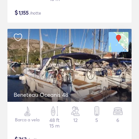
$
1,155
/notte
Beneteau Oceanis 48
Barca a vela
48 ft
12
5
6
15 m