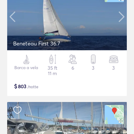
Beneteau First 36.7
Barca a vela
35 ft
6
3
3
11 m
$
803
/notte