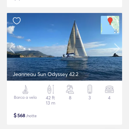
Jeanneau Sun Odyssey 42.2
Barca a vela
42 ft
8
3
4
13 m
$
568
/notte