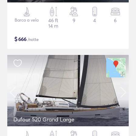
Barca a vela
46 ft
9
4
6
14 m
$
666
/notte
Dufour 520 Grand Large