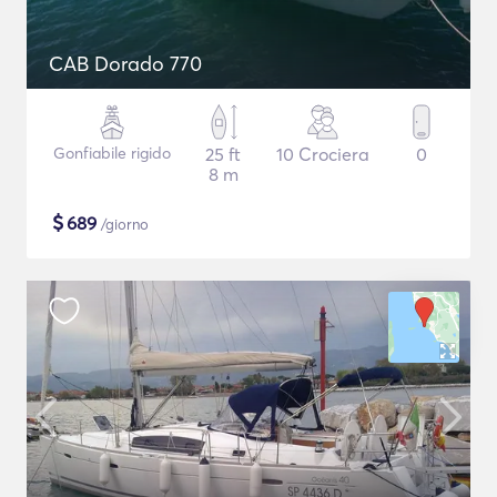
CAB Dorado 770
Gonfiabile rigido
25 ft
10 Crociera
0
8 m
$
689
/giorno