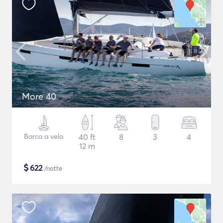
More 40
Barca a vela
40 ft
8
3
4
12 m
$
622
/notte