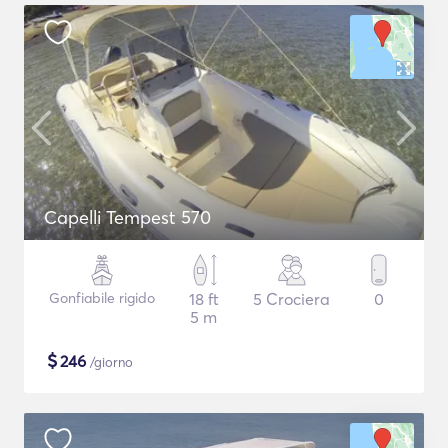
Capelli Tempest 570
Gonfiabile rigido
18 ft
5 Crociera
0
5 m
$
246
/giorno