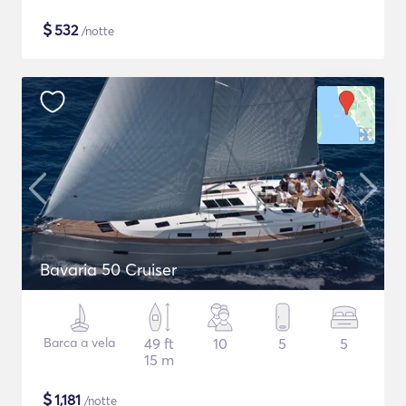
$
532
/notte
Bavaria 50 Cruiser
Barca a vela
49 ft
10
5
5
15 m
$
1,181
/notte