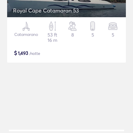
Royal Cape Catamaran 53
Catamarano
53 ft
8
5
5
16 m
$
1,493
/notte