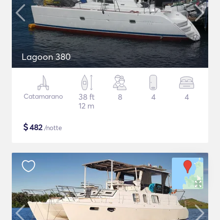
Lagoon 380
Catamarano
38 ft
8
4
4
12 m
$
482
/notte