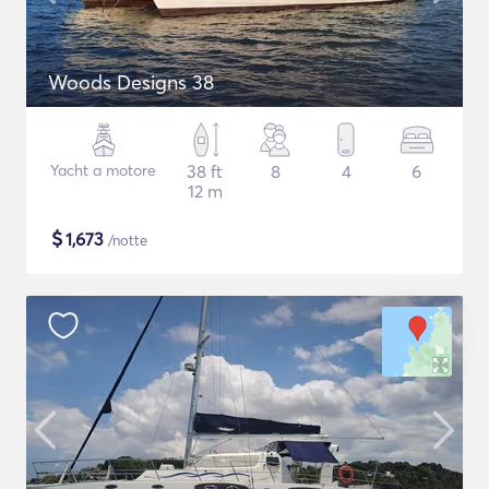
Woods Designs 38
Yacht a motore
38 ft
8
4
6
12 m
$
1,673
/notte