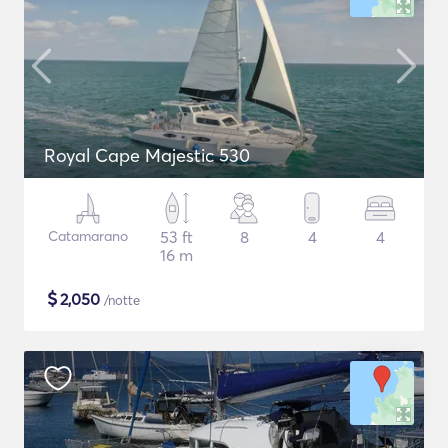
Royal Cape Majestic 530
Catamarano
53 ft
8
4
4
16 m
$
2,050
/notte